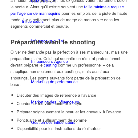
à l’industrie devrait savoir : les exigences varient fortement selon
Couture x CM
le secteur. Alors qu’il existe souvent une
taille minimale requise
par l’agence de mannequins
pour les emplois de la piste de haute
mode, il y a nettement plus de marge de manœuvre dans les
Influenceurs
segments commercial et beauté.
Préparatifs avant le shooting
Influenceurs x CM
Oliver ne demande pas la perfection à ses mannequins, mais une
préparation claire. Celui qui souhaite un résultat professionnel
Influenceurs Agence
devrait préparer le
casting
comme un professionnel – cela
s’applique non seulement aux castings, mais aussi aux
shootings. Les points suivants font partie de la préparation de
Marketing de performance
base :
Discuter des images de référence à l’avance
Marketing des influenceurs
Coordonner les vêtements et le style
Préparer soigneusement la peau et les cheveux à l’avance
Ponctualité et suffisamment de sommeil
Gestion des influenceurs
Disponibilité pour les instructions du réalisateur