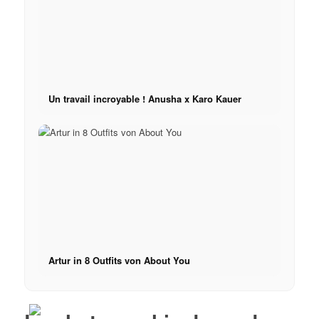
Réserver
Peppa Of The Day
Un travail incroyable ! Anusha x Karo Kauer
Contact
x Instagram
x TikTok
x YouTube
Artur in 8 Outfits von About You