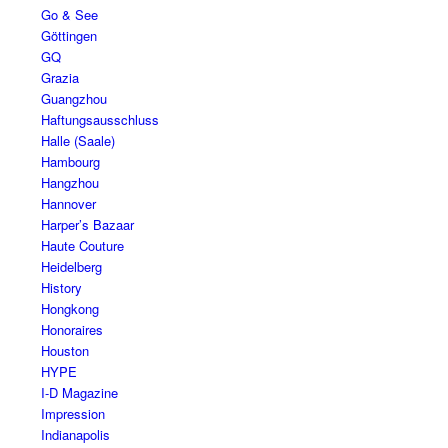
Go & See
Göttingen
GQ
Grazia
Guangzhou
Haftungsausschluss
Halle (Saale)
Hambourg
Hangzhou
Hannover
Harper’s Bazaar
Haute Couture
Heidelberg
History
Hongkong
Honoraires
Houston
HYPE
I-D Magazine
Impression
Indianapolis