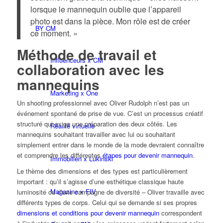
lorsque le mannequin oublie que l’appareil
photo est dans la pièce. Mon rôle est de créer
BY CM
ce moment. »
Méthode de travail et
Influenceurs x CM
collaboration avec les
mannequins
Marketing x One
Un shooting professionnel avec Oliver Rudolph n’est pas un
événement spontané de prise de vue. C’est un processus créatif
structuré qui exige une préparation des deux côtés. Les
Réalité virtuelle
mannequins souhaitant travailler avec lui ou souhaitant
simplement entrer dans le monde de la mode devraient connaître
et comprendre les différentes
étapes pour devenir mannequin
.
Immobilien x Lukinski
Le thème des dimensions et des types est particulièrement
important : qu’il s’agisse d’une esthétique classique haute
Magazine x FIV
luminosité ou d’une campagne de diversité – Oliver travaille avec
différents types de corps. Celui qui se demande si ses propres
dimensions et conditions pour devenir mannequin
correspondent