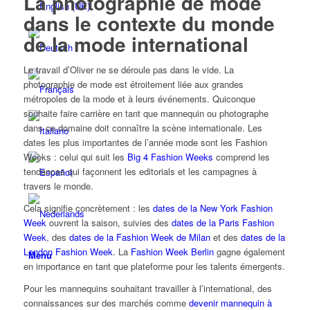
La photographie de mode
dans le contexte du monde
de la mode international
Le travail d’Oliver ne se déroule pas dans le vide. La
photographie de mode est étroitement liée aux grandes
métropoles de la mode et à leurs événements. Quiconque
souhaite faire carrière en tant que mannequin ou photographe
dans ce domaine doit connaître la scène internationale. Les
dates les plus importantes de l’année mode sont les Fashion
Weeks : celui qui suit les
Big 4 Fashion Weeks
comprend les
tendances qui façonnent les editorials et les campagnes à
travers le monde.
Cela signifie concrètement : les
dates de la New York Fashion
Week
ouvrent la saison, suivies des
dates de la Paris Fashion
Week
, des
dates de la Fashion Week de Milan
et des
dates de la
London Fashion Week
. La
Fashion Week Berlin
gagne également
Menu
en importance en tant que plateforme pour les talents émergents.
Pour les mannequins souhaitant travailler à l’international, des
connaissances sur des marchés comme
devenir mannequin à