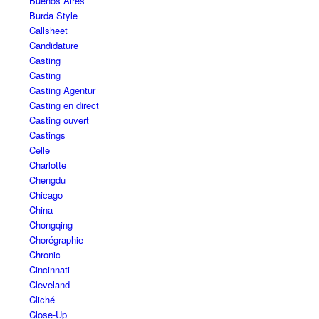
Buenos Aires
Burda Style
Callsheet
Candidature
Casting
Casting
Casting Agentur
Casting en direct
Casting ouvert
Castings
Celle
Charlotte
Chengdu
Chicago
China
Chongqing
Chorégraphie
Chronic
Cincinnati
Cleveland
Cliché
Close-Up