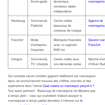
Avant-garde
dynamique,
mannequins 
nombreux labels
indépendants
Hambourg
Commercial,
Centre média,
Agence de
Publicité
beaucoup de
mannequins
contenus de marque
Francfort
Mode
Métropole financière
Devenir ma
d’entreprise,
avec un segment
Francfort
Corporate
B2B fort
Cologne
Commercial,
Centre média avec
Marché d’ori
TV, Lifestyle
une demande variée
d’Oliver Rud
Qui souhaite savoir combien gagnent réellement les mannequins
dans cet environnement trouvera des chiffres concrets et des
explications dans l’article
Quel salaire un mannequin perçoit-il ?
Tout aussi pertinent : Beaucoup de mannequins ne débutent pas
à temps plein – ceux qui souhaitent d’abord essayer le
mannequinat à temps partiel devraient s’informer sur
le