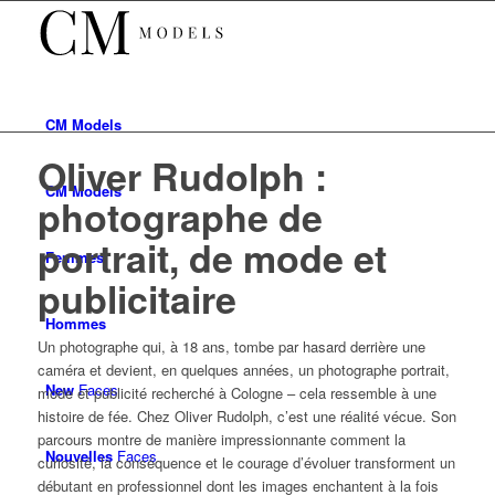
CM
Models
Oliver Rudolph :
CM
Models
photographe de
portrait, de mode et
Femmes
publicitaire
Hommes
Un photographe qui, à 18 ans, tombe par hasard derrière une
caméra et devient, en quelques années, un photographe portrait,
New
Faces
mode et publicité recherché à Cologne – cela ressemble à une
histoire de fée. Chez Oliver Rudolph, c’est une réalité vécue. Son
parcours montre de manière impressionnante comment la
Nouvelles
Faces
curiosité, la conséquence et le courage d’évoluer transforment un
débutant en professionnel dont les images enchantent à la fois