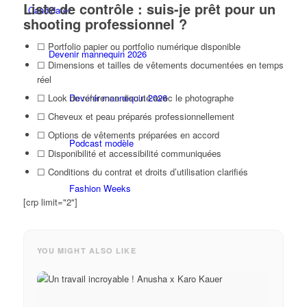
Liste de contrôle : suis-je prêt pour un
Candidater
shooting professionnel ?
☐ Portfolio papier ou portfolio numérique disponible
Devenir mannequin 2026
☐ Dimensions et tailles de vêtements documentées en temps
réel
Devenir mannequin 2026
☐ Look de référence discuté avec le photographe
☐ Cheveux et peau préparés professionnellement
☐ Options de vêtements préparées en accord
Podcast modèle
☐ Disponibilité et accessibilité communiquées
☐ Conditions du contrat et droits d’utilisation clarifiés
Fashion Weeks
[crp limit="2"]
Marques de mode
YOU MIGHT ALSO LIKE
Wiki