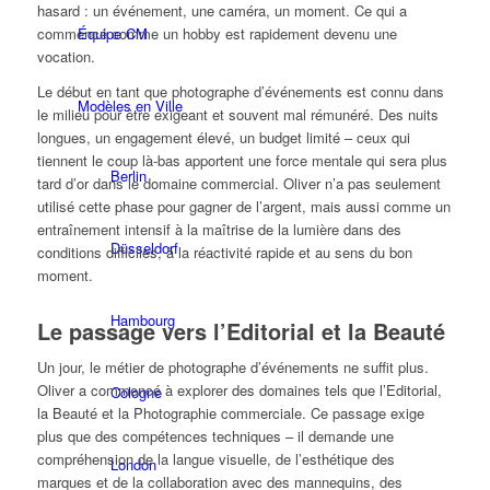
hasard : un événement, une caméra, un moment. Ce qui a
Équipe CM
commencé comme un hobby est rapidement devenu une
vocation.
Le début en tant que photographe d’événements est connu dans
Modèles en Ville
le milieu pour être exigeant et souvent mal rémunéré. Des nuits
longues, un engagement élevé, un budget limité – ceux qui
tiennent le coup là-bas apportent une force mentale qui sera plus
Berlin
tard d’or dans le domaine commercial. Oliver n’a pas seulement
utilisé cette phase pour gagner de l’argent, mais aussi comme un
entraînement intensif à la maîtrise de la lumière dans des
Düsseldorf
conditions difficiles, à la réactivité rapide et au sens du bon
moment.
Hambourg
Le passage vers l’Editorial et la Beauté
Un jour, le métier de photographe d’événements ne suffit plus.
Oliver a commencé à explorer des domaines tels que l’Editorial,
Cologne
la Beauté et la Photographie commerciale. Ce passage exige
plus que des compétences techniques – il demande une
compréhension de la langue visuelle, de l’esthétique des
London
marques et de la collaboration avec des mannequins, des