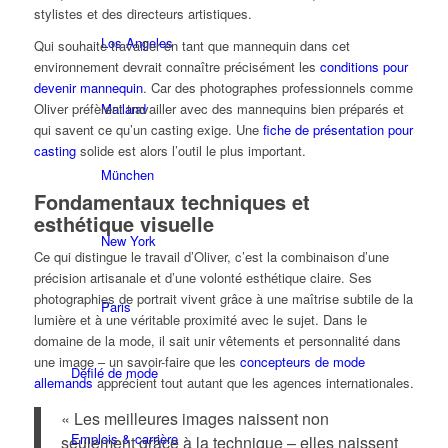
stylistes et des directeurs artistiques.
Los Angeles
Qui souhaite travailler en tant que mannequin dans cet
environnement devrait connaître précisément les
conditions pour
devenir mannequin
. Car des photographes professionnels comme
Mailand
Oliver préfèrent travailler avec des mannequins bien préparés et
qui savent ce qu’un casting exige. Une
fiche de présentation pour
casting
solide est alors l’outil le plus important.
München
Fondamentaux techniques et
esthétique visuelle
New York
Ce qui distingue le travail d’Oliver, c’est la combinaison d’une
précision artisanale et d’une volonté esthétique claire. Ses
photographies de portrait vivent grâce à une maîtrise subtile de la
Paris
lumière et à une véritable proximité avec le sujet. Dans le
domaine de la mode, il sait unir vêtements et personnalité dans
une image – un savoir-faire que les
concepteurs de mode
Défilé de mode
allemands
apprécient tout autant que les agences internationales.
« Les meilleures images naissent non
Emplois & carrière
seulement grâce à la technique – elles naissent