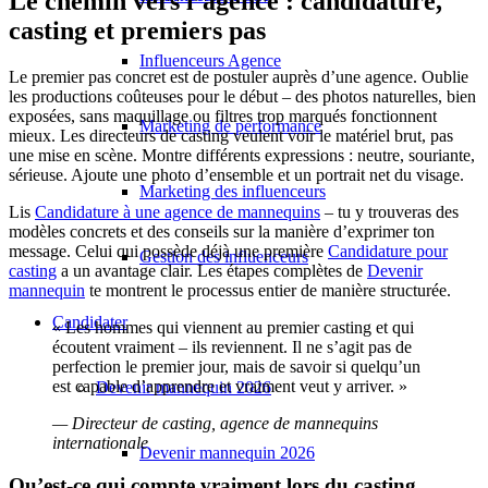
Le chemin vers l’agence : candidature,
casting et premiers pas
Influenceurs Agence
Le premier pas concret est de postuler auprès d’une agence. Oublie
les productions coûteuses pour le début – des photos naturelles, bien
exposées, sans maquillage ou filtres trop marqués fonctionnent
Marketing de performance
mieux. Les directeurs de casting veulent voir le matériel brut, pas
une mise en scène. Montre différents expressions : neutre, souriante,
sérieuse. Ajoute une photo d’ensemble et un portrait net du visage.
Marketing des influenceurs
Lis
Candidature à une agence de mannequins
– tu y trouveras des
modèles concrets et des conseils sur la manière d’exprimer ton
message. Celui qui possède déjà une première
Candidature pour
Gestion des influenceurs
casting
a un avantage clair. Les étapes complètes de
Devenir
mannequin
te montrent le processus entier de manière structurée.
Candidater
« Les hommes qui viennent au premier casting et qui
écoutent vraiment – ils reviennent. Il ne s’agit pas de
perfection le premier jour, mais de savoir si quelqu’un
est capable d’apprendre et vraiment veut y arriver. »
Devenir mannequin 2026
— Directeur de casting, agence de mannequins
internationale
Devenir mannequin 2026
Qu’est-ce qui compte vraiment lors du casting