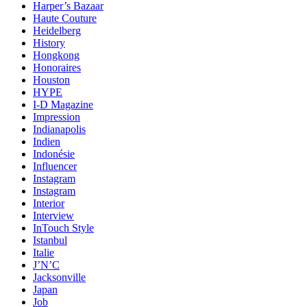
Harper’s Bazaar
Haute Couture
Heidelberg
History
Hongkong
Honoraires
Houston
HYPE
I-D Magazine
Impression
Indianapolis
Indien
Indonésie
Influencer
Instagram
Instagram
Interior
Interview
InTouch Style
Istanbul
Italie
J’N’C
Jacksonville
Japan
Job