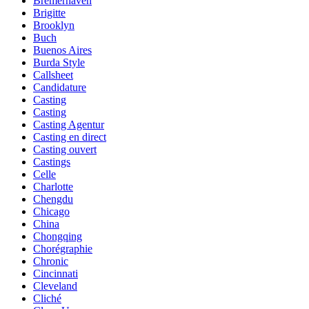
Bremerhaven
Brigitte
Brooklyn
Buch
Buenos Aires
Burda Style
Callsheet
Candidature
Casting
Casting
Casting Agentur
Casting en direct
Casting ouvert
Castings
Celle
Charlotte
Chengdu
Chicago
China
Chongqing
Chorégraphie
Chronic
Cincinnati
Cleveland
Cliché