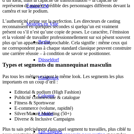
d’un idéal, mais la capacité de transformation – la capacité de
représenter de manière crédible des personnages différents devant la
Équipe CM
caméra et sur le podium.
L’authenticité prime sur la perfection. Les directeurs de casting
Modèles en Ville
reconnaissent en quelques secondes si quelqu’un est vraiment
présent ou s’il n’est qu’une copie de poses. Le caractère, l’émission
et la volonté de travailler professionnellement sur soi pèsent souvent
Berlin
plus qu’un apparence irréprochable. Cela signifie : même ceux qui
ne correspondent pas à chaque standard classique peuvent construire
une carrière réussie – à condition de savoir se positionner.
Düsseldorf
Types et segments du mannequinat masculin
Pas tous les métiers exigent le même look. Les segments les plus
Hambourg
importants en un coup d’œil :
Editorial & podium (High Fashion)
Cologne
Publicité commerciale & catalogue
Fitness & Sportswear
E-commerce (volume, rapidité)
London
Silver/Mature Modeling (50+)
Diverse & Inclusive Campaigns
Plus tu sais précisément dans quel segment tu travailles, plus ciblé tu
Los Angeles