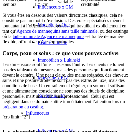
variable
seniors
175 cm
crédibilité
Influenceurs x CM
Si vous êtes en dessous des valeurs directrices classiques, cela ne
constitue pas un motif d’exclusion. Des voies spécialisées mènent
Marketing x One
tout autant à l’objectif : des agences qui travaillent explicitement en
tant qu’
Agence de mannequins sans taille minimale
, ou des castings
où la
taille minimale Agence de mannequins
est traitée de manière
flexible, offrent de réelles opportunités.
Réalité virtuelle
Corps, peau et soins : ce que vous pouvez activer
Immobilien x Lukinski
Les dimensions sont l’une – les soins l’autre. Les clients ne louent
pas des tableaux de mesures, mais des personnes qui fonctionnent
devant la caméra. Une peau claire, des mains soignées, des cheveux
Magazine x FIV
sains et une posture droite ne sont pas des extras de luxe, mais des
conditions de base. Un entraînement régulier, un sommeil suffisant
et une alimentation consciente ne sont pas des rituels de discipline
Couture x CM
personnelle, mais un savoir-faire professionnel. Celui qui est
négligent dans ce domaine attire immédiatement l’attention lors du
préparation au casting
.
Influenceurs
[crp limit="2"]
Influenceurs x CM