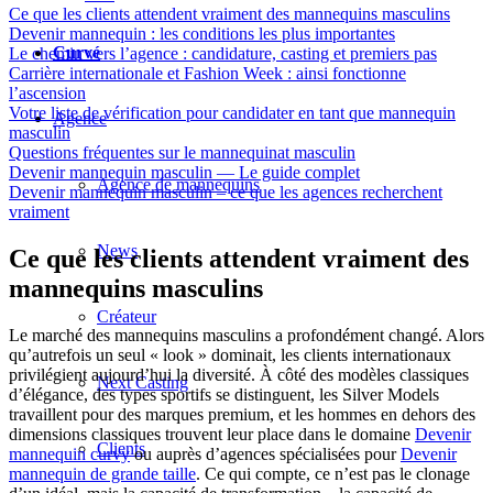
Ce que les clients attendent vraiment des mannequins masculins
Devenir mannequin : les conditions les plus importantes
Curvé
Le chemin vers l’agence : candidature, casting et premiers pas
Carrière internationale et Fashion Week : ainsi fonctionne
l’ascension
Votre liste de vérification pour candidater en tant que mannequin
Agence
masculin
Questions fréquentes sur le mannequinat masculin
Devenir mannequin masculin — Le guide complet
Agence de mannequins
Devenir mannequin masculin – ce que les agences recherchent
vraiment
News
Ce que les clients attendent vraiment des
mannequins masculins
Créateur
Le marché des mannequins masculins a profondément changé. Alors
qu’autrefois un seul « look » dominait, les clients internationaux
privilégient aujourd’hui la diversité. À côté des modèles classiques
Next Casting
d’élégance, des types sportifs se distinguent, les Silver Models
travaillent pour des marques premium, et les hommes en dehors des
dimensions classiques trouvent leur place dans le domaine
Devenir
Clients
mannequin curvy
ou auprès d’agences spécialisées pour
Devenir
mannequin de grande taille
. Ce qui compte, ce n’est pas le clonage