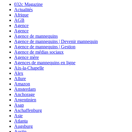
032c Magazine
Actualités
Afrique
AGB
Agence
Agence
Agence de mannequins
Agence de mannequins | Devenir mannequin
Agence de mannequins | Gestion
Agence de médias sociaux
Agence mère
Agences de mannequins en ligne
Aix-la-Chapelle
Alex
Allure
Amazon
Amsterdam
Anchorage
Argentinien
Asap
Aschaffenburg
Asie
Atlanta
Augsburg
Austin