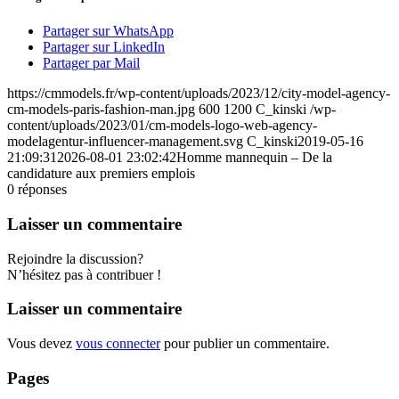
Partager sur WhatsApp
Partager sur LinkedIn
Partager par Mail
https://cmmodels.fr/wp-content/uploads/2023/12/city-model-agency-
cm-models-paris-fashion-man.jpg
600
1200
C_kinski
/wp-
content/uploads/2023/01/cm-models-logo-web-agency-
modelagentur-influencer-management.svg
C_kinski
2019-05-16
21:09:31
2026-08-01 23:02:42
Homme mannequin – De la
candidature aux premiers emplois
0
réponses
Laisser un commentaire
Rejoindre la discussion?
N’hésitez pas à contribuer !
Laisser un commentaire
Vous devez
vous connecter
pour publier un commentaire.
Pages