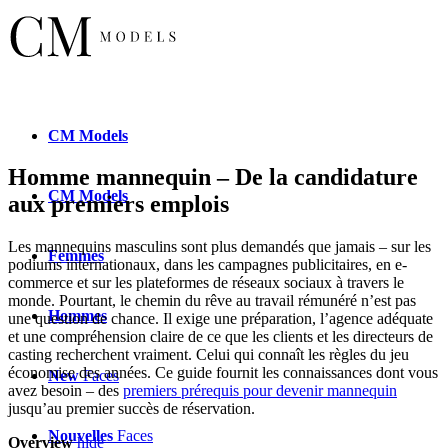
CM
Models
Homme mannequin – De la candidature
CM
Models
aux premiers emplois
Les mannequins masculins sont plus demandés que jamais – sur les
Femmes
podiums internationaux, dans les campagnes publicitaires, en e-
commerce et sur les plateformes de réseaux sociaux à travers le
monde. Pourtant, le chemin du rêve au travail rémunéré n’est pas
Hommes
une question de chance. Il exige une préparation, l’agence adéquate
et une compréhension claire de ce que les clients et les directeurs de
casting recherchent vraiment. Celui qui connaît les règles du jeu
économise des années. Ce guide fournit les connaissances dont vous
New
Faces
avez besoin – des
premiers prérequis pour devenir mannequin
jusqu’au premier succès de réservation.
Nouvelles
Faces
Overview
hide