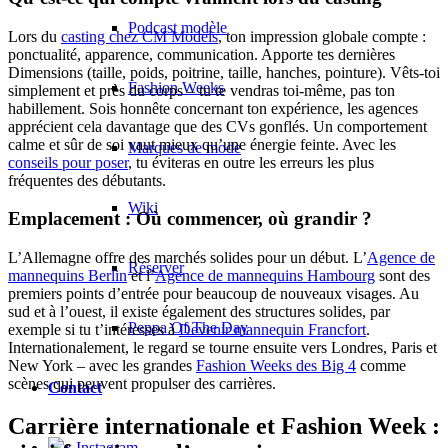
Podcast modèle
Lors du
casting chez CM Models
, ton impression globale compte :
ponctualité, apparence, communication. Apporte tes dernières
Dimensions (taille, poids, poitrine, taille, hanches, pointure). Vêts-toi
Fashion Weeks
simplement et près du corps – tu te vendras toi-même, pas ton
habillement. Sois honnête concernant ton expérience, les agences
apprécient cela davantage que des CVs gonflés. Un comportement
calme et sûr de soi vaut mieux qu’une énergie feinte. Avec les
Marques de mode
conseils pour poser
, tu éviteras en outre les erreurs les plus
fréquentes des débutants.
Wiki
Emplacement : Où commencer, où grandir ?
L’Allemagne offre des marchés solides pour un début. L’
Agence de
Réserver
mannequins Berlin
et l’
Agence de mannequins Hambourg
sont des
premiers points d’entrée pour beaucoup de nouveaux visages. Au
sud et à l’ouest, il existe également des structures solides, par
Peppa Of The Day
exemple si tu t’intéresses à
Devenir mannequin Francfort
.
Internationalement, le regard se tourne ensuite vers Londres, Paris et
New York – avec les grandes
Fashion Weeks des Big 4
comme
scènes qui peuvent propulser des carrières.
Contact
Carrière internationale et Fashion Week :
x Instagram