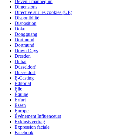
Devenir mannequin
Dimensions
Directive sur les cookies (UE)
Disponibilité
Disposition
Doku
Dongguang
Dortmund
Dortmund
Down Days
Dresden
Dubai
Düsseldorf
Düsseldorf
E-Casting
Éditorial
Elle
Équipe
Erfurt
Essen
Europe
Événement Influenceurs
Exklusivvertrag
Expression faciale
Facebook