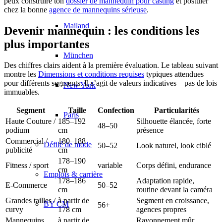
peux construire ton
dossier de mannequin pour casting
et postuler
chez la bonne
agence de mannequins sérieuse
.
Mailand
Devenir mannequin : les conditions les
plus importantes
München
Des chiffres clairs aident à la première évaluation. Le tableau suivant
montre les
Dimensions et conditions requises
typiques attendues
pour différents segments. Il s’agit de valeurs indicatives – pas de lois
New York
immuables.
Segment
Taille
Confection
Particularités
Paris
Haute Couture /
185–192
Silhouette élancée, forte
48–50
podium
cm
présence
Commercial /
180–188
Défilé de mode
50–52
Look naturel, look ciblé
publicité
cm
178–190
Fitness / sport
variable
Corps défini, endurance
cm
Emplois & carrière
178–186
Adaptation rapide,
E-Commerce
50–52
cm
routine devant la caméra
Grandes tailles /
à partir de
Segment en croissance,
BY CM
56+
curvy
178 cm
agences propres
Mannequins
à partir de
Rayonnement mûr,