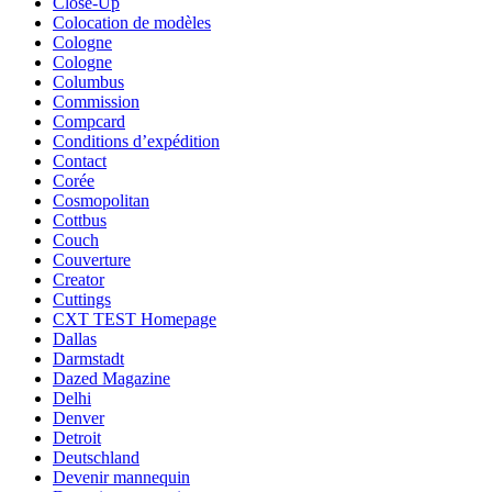
Close-Up
Colocation de modèles
Cologne
Cologne
Columbus
Commission
Compcard
Conditions d’expédition
Contact
Corée
Cosmopolitan
Cottbus
Couch
Couverture
Creator
Cuttings
CXT TEST Homepage
Dallas
Darmstadt
Dazed Magazine
Delhi
Denver
Detroit
Deutschland
Devenir mannequin