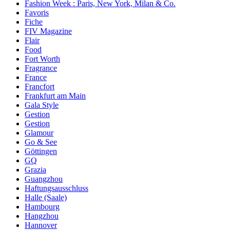
Fashion Week : Paris, New York, Milan & Co.
Favoris
Fiche
FIV Magazine
Flair
Food
Fort Worth
Fragrance
France
Francfort
Frankfurt am Main
Gala Style
Gestion
Gestion
Glamour
Go & See
Göttingen
GQ
Grazia
Guangzhou
Haftungsausschluss
Halle (Saale)
Hambourg
Hangzhou
Hannover