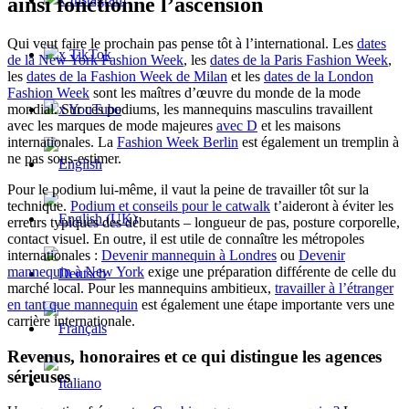
ainsi fonctionne l’ascension
Qui veut faire le prochain pas pense tôt à l’international. Les
dates
x TikTok
de la New York Fashion Week
, les
dates de la Paris Fashion Week
,
les
dates de la Fashion Week de Milan
et les
dates de la London
Fashion Week
sont les maîtres d’œuvre du monde de la mode
x YouTube
mondial. Sur ces podiums, les mannequins masculins travaillent
avec les marques de mode majeures
avec D
et les maisons
internationales. La
Fashion Week Berlin
est également un tremplin à
ne pas sous-estimer.
Pour le podium lui-même, il vaut la peine de travailler tôt sur la
technique.
Podium et conseils pour le catwalk
t’aideront à éviter les
erreurs typiques des débutants – longueur de pas, posture corporelle,
contact visuel. En outre, il est utile de connaître les métropoles
internationales :
Devenir mannequin à Londres
ou
Devenir
mannequin à New York
exige une préparation différente de celle du
marché local. Pour les mannequins ambitieux,
travailler à l’étranger
en tant que mannequin
est également une étape importante vers une
carrière internationale.
Revenus, honoraires et ce qui distingue les agences
sérieuses