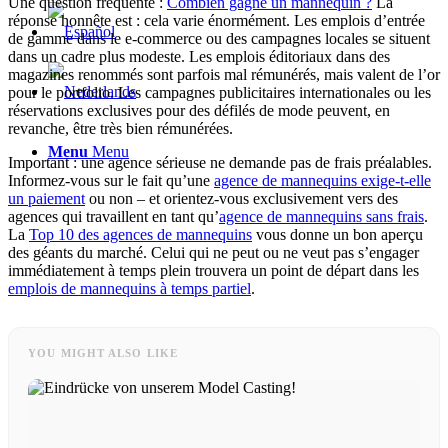
Une question fréquente :
Combien gagne un mannequin ?
La
réponse honnête est : cela varie énormément. Les emplois d’entrée
de gamme dans le e-commerce ou des campagnes locales se situent
dans un cadre plus modeste. Les emplois éditoriaux dans des
magazines renommés sont parfois mal rémunérés, mais valent de l’or
pour le portfolio. Les campagnes publicitaires internationales ou les
réservations exclusives pour des défilés de mode peuvent, en
revanche, être très bien rémunérées.
Menu
Menu
Important : une agence sérieuse ne demande pas de frais préalables.
Informez-vous sur le fait qu’une
agence de mannequins exige-t-elle
un paiement
ou non – et orientez-vous exclusivement vers des
agences qui travaillent en tant qu’
agence de mannequins sans frais
.
La
Top 10 des agences de mannequins
vous donne un bon aperçu
des géants du marché. Celui qui ne peut ou ne veut pas s’engager
immédiatement à temps plein trouvera un point de départ dans les
emplois de mannequins à temps partiel
.
YOU MIGHT ALSO LIKE