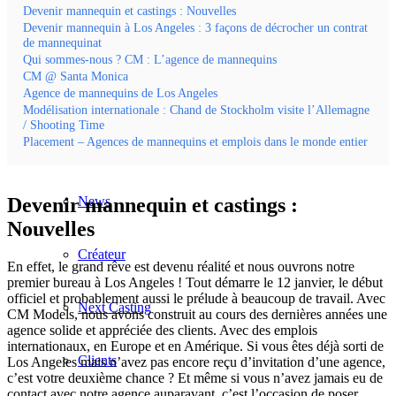
Devenir mannequin et castings : Nouvelles
Devenir mannequin à Los Angeles : 3 façons de décrocher un contrat
Curvé
de mannequinat
Qui sommes-nous ? CM : L’agence de mannequins
CM @ Santa Monica
Agence de mannequins de Los Angeles
Agence
Modélisation internationale : Chand de Stockholm visite l’Allemagne
/ Shooting Time
Placement – Agences de mannequins et emplois dans le monde entier
Agence de mannequins
News
Devenir mannequin et castings :
Nouvelles
Créateur
En effet, le grand rêve est devenu réalité et nous ouvrons notre
premier bureau à Los Angeles ! Tout démarre le 12 janvier, le début
officiel et probablement aussi le prélude à beaucoup de travail. Avec
Next Casting
CM Models, nous avons construit au cours des dernières années une
agence solide et appréciée des clients. Avec des emplois
internationaux, en Europe et en Amérique. Si vous êtes déjà sorti de
Clients
Los Angeles mais n’avez pas encore reçu d’invitation d’une agence,
c’est votre deuxième chance ? Et même si vous n’avez jamais eu de
contact avec notre agence auparavant, c’est l’occasion de poser