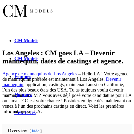
CM
Models
Los Angeles : CM goes LA – Devenir
CM
Models
mannequin, dates de castings et agence.
Agence de mannequins de Los Angeles
– Hello LA ! Votre agence
Femmes
de mannequins préférée est maintenant à Los Angeles.
Devenir
mannequin
, application, castings, maintenant aussi en Californie,
l’un des plus beaux états des USA. Tu as toujours voulu devenir
Hommes
mannequin au CM ? Vous avez déjà posé votre candidature pour LA
ou jamais ? C’est votre chance ! Postulez en ligne dès maintenant ou
venez à l’un des prochains castings en direct. Voici les premières
informations sur LA.
New
Faces
Nouvelles
Faces
Overview
hide