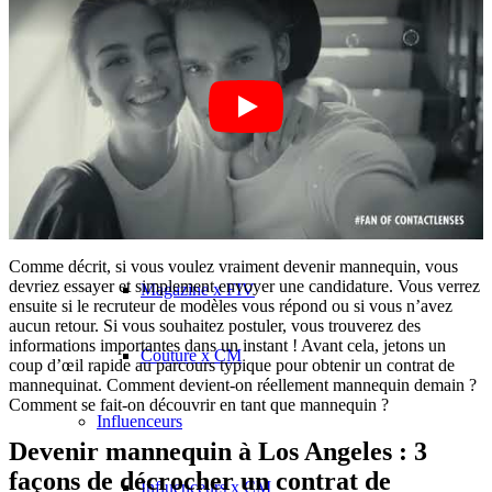
Influenceurs x CM
Marketing x One
Réalité virtuelle
Immobilien x Lukinski
Comme décrit, si vous voulez vraiment devenir mannequin, vous
devriez essayer et simplement envoyer une candidature. Vous verrez
Magazine x FIV
ensuite si le recruteur de modèles vous répond ou si vous n’avez
aucun retour. Si vous souhaitez postuler, vous trouverez des
informations importantes dans un instant ! Avant cela, jetons un
Couture x CM
coup d’œil rapide au parcours typique pour obtenir un contrat de
mannequinat. Comment devient-on réellement mannequin demain ?
Comment se fait-on découvrir en tant que mannequin ?
Influenceurs
Devenir mannequin à Los Angeles : 3
façons de décrocher un contrat de
Influenceurs x CM