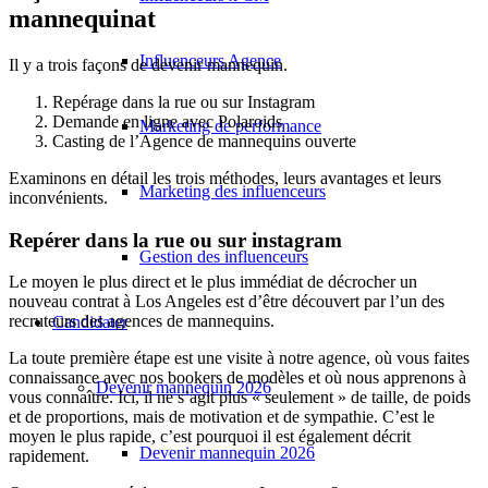
mannequinat
Influenceurs Agence
Il y a trois façons de devenir mannequin.
Repérage dans la rue ou sur Instagram
Demande en ligne avec Polaroids
Marketing de performance
Casting de l’Agence de mannequins ouverte
Examinons en détail les trois méthodes, leurs avantages et leurs
Marketing des influenceurs
inconvénients.
Repérer dans la rue ou sur instagram
Gestion des influenceurs
Le moyen le plus direct et le plus immédiat de décrocher un
nouveau contrat à Los Angeles est d’être découvert par l’un des
recruteurs des agences de mannequins.
Candidater
La toute première étape est une visite à notre agence, où vous faites
connaissance avec nos bookers de modèles et où nous apprenons à
Devenir mannequin 2026
vous connaître. Ici, il ne s’agit plus « seulement » de taille, de poids
et de proportions, mais de motivation et de sympathie. C’est le
moyen le plus rapide, c’est pourquoi il est également décrit
Devenir mannequin 2026
rapidement.