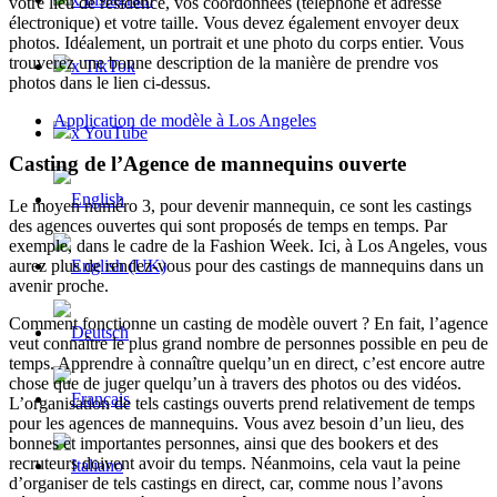
votre lieu de résidence, vos coordonnées (téléphone et adresse
électronique) et votre taille. Vous devez également envoyer deux
photos. Idéalement, un portrait et une photo du corps entier. Vous
trouverez une bonne description de la manière de prendre vos
x TikTok
photos dans le lien ci-dessus.
Application de modèle à Los Angeles
x YouTube
Casting de l’Agence de mannequins ouverte
Le moyen numéro 3, pour devenir mannequin, ce sont les castings
des agences ouvertes qui sont proposés de temps en temps. Par
exemple, dans le cadre de la Fashion Week. Ici, à Los Angeles, vous
aurez plus de rendez-vous pour des castings de mannequins dans un
avenir proche.
Comment fonctionne un casting de modèle ouvert ? En fait, l’agence
veut connaître le plus grand nombre de personnes possible en peu de
temps. Apprendre à connaître quelqu’un en direct, c’est encore autre
chose que de juger quelqu’un à travers des photos ou des vidéos.
L’organisation de tels castings ouverts prend relativement de temps
pour les agences de mannequins. Vous avez besoin d’un lieu, des
bonnes et importantes personnes, ainsi que des bookers et des
recruteurs doivent avoir du temps. Néanmoins, cela vaut la peine
d’organiser de tels castings en direct, car, comme nous l’avons