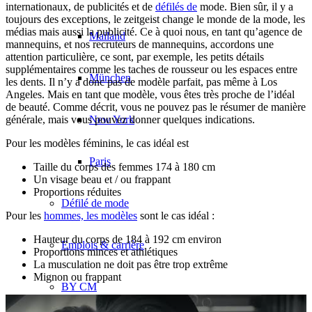
internationaux, de publicités et de
défilés de
mode. Bien sûr, il y a
toujours des exceptions, le zeitgeist change le monde de la mode, les
médias mais aussi la publicité. Ce à quoi nous, en tant qu’agence de
Mailand
mannequins, et nos recruteurs de mannequins, accordons une
attention particulière, ce sont, par exemple, les petits détails
supplémentaires comme les taches de rousseur ou les espaces entre
München
les dents. Il n’y a donc pas de modèle parfait, pas même à Los
Angeles. Mais en tant que modèle, vous êtes très proche de l’idéal
de beauté. Comme décrit, vous ne pouvez pas le résumer de manière
New York
générale, mais vous pouvez donner quelques indications.
Pour les modèles féminins, le cas idéal est
Paris
Taille du corps des femmes 174 à 180 cm
Un visage beau et / ou frappant
Proportions réduites
Défilé de mode
Pour les
hommes, les modèles
sont le cas idéal :
Hauteur du corps de 184 à 192 cm environ
Emplois & carrière
Proportions minces et athlétiques
La musculation ne doit pas être trop extrême
Mignon ou frappant
BY CM