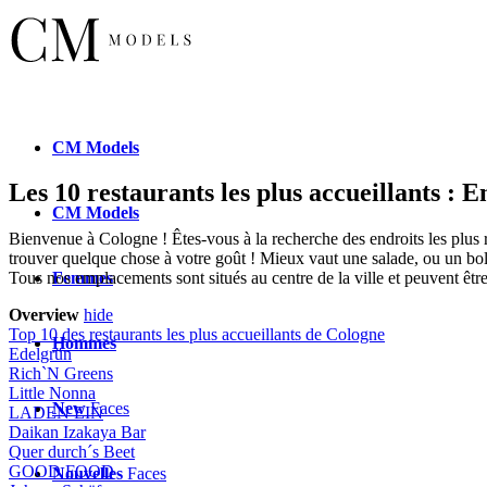
CM
Models
Les 10 restaurants les plus accueillants : 
CM
Models
Bienvenue à Cologne ! Êtes-vous à la recherche des endroits les plus ré
trouver quelque chose à votre goût ! Mieux vaut une salade, ou un bol 
Femmes
Tous nos emplacements sont situés au centre de la ville et peuvent êt
Overview
hide
Top 10 des restaurants les plus accueillants de Cologne
Hommes
Edelgrün
Rich`N Greens
Little Nonna
New
Faces
LADEN EIN
Daikan Izakaya Bar
Quer durch´s Beet
GOOD FOOD
Nouvelles
Faces