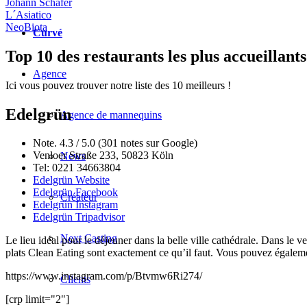
Johann Schäfer
L´Asiatico
NeoBiota
Curvé
Top 10 des restaurants les plus accueillant
Agence
Ici vous pouvez trouver notre liste des 10 meilleurs !
Edelgrün
Agence de mannequins
Note. 4.3 / 5.0 (301 notes sur Google)
Venloer Straße 233, 50823 Köln
News
Tel: 0221 34663804
Edelgrün Website
Edelgrün Facebook
Créateur
Edelgrün Instagram
Edelgrün Tripadvisor
Next Casting
Le lieu idéal pour le déjeuner dans la belle ville cathédrale. Dans le v
plats Clean Eating sont exactement ce qu’il faut. Vous pouvez égaleme
https://www.instagram.com/p/Btvmw6Ri274/
Clients
[crp limit="2"]