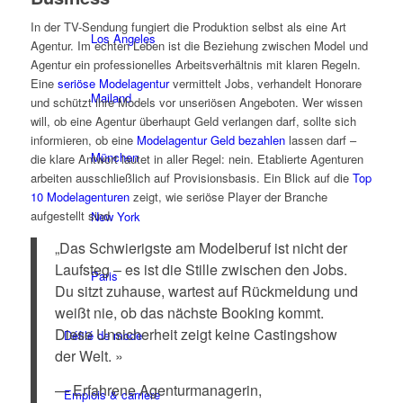
In der TV-Sendung fungiert die Produktion selbst als eine Art
Los Angeles
Agentur. Im echten Leben ist die Beziehung zwischen Model und
Agentur ein professionelles Arbeitsverhältnis mit klaren Regeln.
Eine
seriöse Modelagentur
vermittelt Jobs, verhandelt Honorare
Mailand
und schützt ihre Models vor unseriösen Angeboten. Wer wissen
will, ob eine Agentur überhaupt Geld verlangen darf, sollte sich
informieren, ob eine
Modelagentur Geld bezahlen
lassen darf –
München
die klare Antwort lautet in aller Regel: nein. Etablierte Agenturen
arbeiten ausschließlich auf Provisionsbasis. Ein Blick auf die
Top
10 Modelagenturen
zeigt, wie seriöse Player der Branche
aufgestellt sind.
New York
„Das Schwierigste am Modelberuf ist nicht der
Laufsteg – es ist die Stille zwischen den Jobs.
Paris
Du sitzt zuhause, wartest auf Rückmeldung und
weißt nie, ob das nächste Booking kommt.
Diese Unsicherheit zeigt keine Castingshow
Défilé de mode
der Welt. »
— Erfahrene Agenturmanagerin,
Emplois & carrière