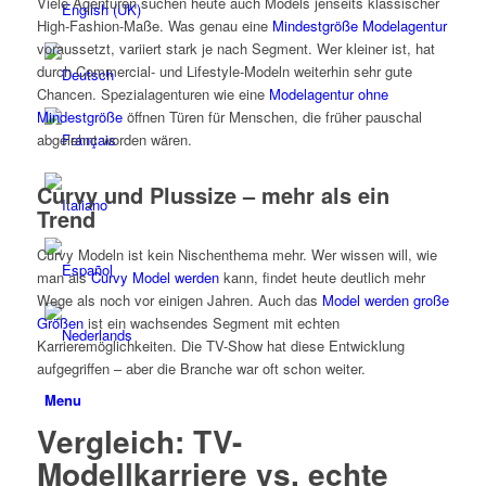
Viele Agenturen suchen heute auch Models jenseits klassischer
High-Fashion-Maße. Was genau eine
Mindestgröße Modelagentur
voraussetzt, variiert stark je nach Segment. Wer kleiner ist, hat
durch Commercial- und Lifestyle-Modeln weiterhin sehr gute
Chancen. Spezialagenturen wie eine
Modelagentur ohne
Mindestgröße
öffnen Türen für Menschen, die früher pauschal
abgelehnt worden wären.
Curvy und Plussize – mehr als ein
Trend
Curvy Modeln ist kein Nischenthema mehr. Wer wissen will, wie
man als
Curvy Model werden
kann, findet heute deutlich mehr
Wege als noch vor einigen Jahren. Auch das
Model werden große
Größen
ist ein wachsendes Segment mit echten
Karrieremöglichkeiten. Die TV-Show hat diese Entwicklung
aufgegriffen – aber die Branche war oft schon weiter.
Menu
Vergleich: TV-
Modellkarriere vs. echte