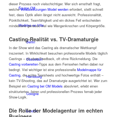
dieser Prozess noch vielschichtiger. Wer sich ernsthaft fragt,
Équipe CM
welche
Voraussetzungen Model werden
erfordert, stellt schnell
fest, dass Optik allein längst nicht ausreicht. Professionalität,
Pünktlichkeit, Teamfähigkeit und ein dickes Fell entscheiden
Modèles en Ville
mindestens genauso viel wie Wangenknochen und Körpergröße.
Casting-Realität vs. TV-Dramaturgie
Berlin
In der Show wird das Casting als dramatischer Wettkampf
inszeniert. In Wirklichkeit besuchen professionelle Models täglich
Castings – oft ohne Feedback, oft ohne Rückmeldung. Die
Düsseldorf
Casting vorbereiten
-Tipps aus dem Fernsehen helfen dabei nur
bedingt. Viel wichtiger ist eine professionelle
Modelmappe für
Casting
, die echte Tearsheets und hochwertige Fotos enthält –
Hambourg
kein TV-Shooting, das auf Dramaturgie ausgerichtet ist. Wer zum
Beispiel ein
Casting bei CM Models
absolviert, erlebt einen
strukturierten, fairen und professionellen Prozess fernab jeder
Cologne
Show-Logik.
Die Rolle der Modelagentur im echten
London
Business