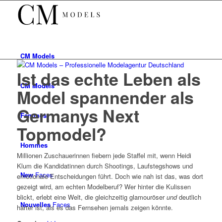
CM
Models
Ist das echte Leben als
CM
Models
Model spannender als
Germanys Next
Femmes
Topmodel?
Hommes
Millionen Zuschauerinnen fiebern jede Staffel mit, wenn Heidi
Klum die Kandidatinnen durch Shootings, Laufstegshows und
New
Faces
emotionale Entscheidungen führt. Doch wie nah ist das, was dort
gezeigt wird, am echten Modelberuf? Wer hinter die Kulissen
blickt, erlebt eine Welt, die gleichzeitig glamouröser
und
deutlich
Nouvelles
Faces
härter ist, als es das Fernsehen jemals zeigen könnte.