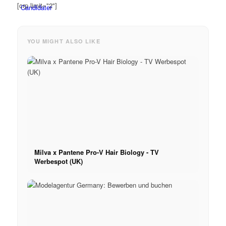
[crp limit="2"]
Candidater
Devenir mannequin 2026
YOU MIGHT ALSO LIKE
Devenir mannequin 2026
Podcast modèle
Fashion Weeks
Milva x Pantene Pro-V Hair Biology - TV
Werbespot (UK)
Marques de mode
Wiki