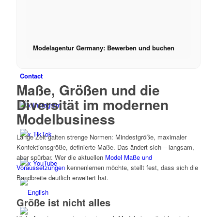
Réserver
Peppa Of The Day
Modelagentur Germany: Bewerben und buchen
Contact
Maße, Größen und die
Diversität im modernen
x Instagram
Modelbusiness
x TikTok
Lange Zeit galten strenge Normen: Mindestgröße, maximaler
Konfektionsgröße, definierte Maße. Das ändert sich – langsam,
aber spürbar. Wer die aktuellen
Model Maße und
x YouTube
Voraussetzungen
kennenlernen möchte, stellt fest, dass sich die
Bandbreite deutlich erweitert hat.
Größe ist nicht alles