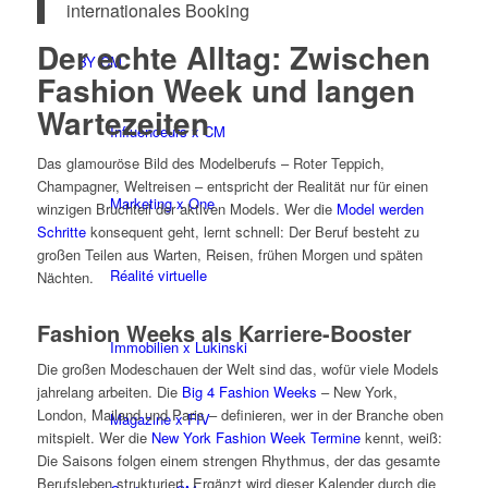
internationales Booking
Der echte Alltag: Zwischen
BY CM
Fashion Week und langen
Wartezeiten
Influenceurs x CM
Das glamouröse Bild des Modelberufs – Roter Teppich,
Champagner, Weltreisen – entspricht der Realität nur für einen
Marketing x One
winzigen Bruchteil der aktiven Models. Wer die
Model werden
Schritte
konsequent geht, lernt schnell: Der Beruf besteht zu
großen Teilen aus Warten, Reisen, frühen Morgen und späten
Réalité virtuelle
Nächten.
Fashion Weeks als Karriere-Booster
Immobilien x Lukinski
Die großen Modeschauen der Welt sind das, wofür viele Models
jahrelang arbeiten. Die
Big 4 Fashion Weeks
– New York,
London, Mailand und Paris – definieren, wer in der Branche oben
Magazine x FIV
mitspielt. Wer die
New York Fashion Week Termine
kennt, weiß:
Die Saisons folgen einem strengen Rhythmus, der das gesamte
Berufsleben strukturiert. Ergänzt wird dieser Kalender durch die