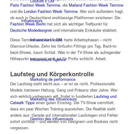
Couture x CM
Paris Fashion Week Termine
, die
Mailand Fashion Week Termine
und die
London Fashion Week Termine
. Wer sich außerdem fragt,
ob auch in Deutschland erstklassige Plattformen existieren: Die
Influenceurs
Fashion Week Berlin
hat sich als wichtiger Treffpunkt für
Deutsche Modedesigner
und internationale Einkäufer etabliert.
Influenceurs x CM
Diese Termine sind für Models harte Arbeitsphasen – nicht
Glamour-Urlaube. Zehn bis fünfzehn Fittings pro Tag, Back-to-
back-Shows, kaum Schlaf. Was in der TV-Show als aufregender
Höhepunkt inszeniert wird, ist für Profis schlicht: Arbeit.
Influenceurs Agence
Laufsteg und Körperkontrolle
Marketing de performance
Der Laufsteg sieht leicht aus – er ist es nicht. Professionelle
Models trainieren Haltung, Gang und Präsenz über Jahre. Wer
sich wirklich verbessern will, findet in fundierten
Laufsteg und
Marketing des influenceurs
Catwalk Tipps
einen guten Einstieg. Die TV-Show vermittelt,
dass ein paar Wochen Training ausreichen. Die Realität sieht
anders aus: Gerade auf internationalen Laufstegen sind Fehler
Gestion des influenceurs
sofort sichtbar – und werden von Designern und Bookers nicht
vergessen.