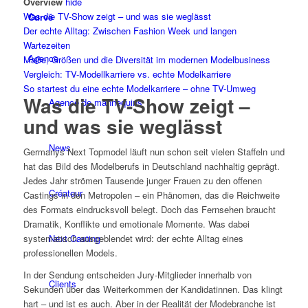
Overview
hide
Was die TV-Show zeigt – und was sie weglässt
Curvé
Der echte Alltag: Zwischen Fashion Week und langen
Wartezeiten
Agence
Maße, Größen und die Diversität im modernen Modelbusiness
Vergleich: TV-Modellkarriere vs. echte Modelkarriere
So startest du eine echte Modelkarriere – ohne TV-Umweg
Was die TV-Show zeigt –
Agence de mannequins
und was sie weglässt
News
Germanys Next Topmodel läuft nun schon seit vielen Staffeln und
hat das Bild des Modelberufs in Deutschland nachhaltig geprägt.
Jedes Jahr strömen Tausende junger Frauen zu den offenen
Créateur
Castings in den Metropolen – ein Phänomen, das die Reichweite
des Formats eindrucksvoll belegt. Doch das Fernsehen braucht
Dramatik, Konflikte und emotionale Momente. Was dabei
Next Casting
systematisch ausgeblendet wird: der echte Alltag eines
professionellen Models.
In der Sendung entscheiden Jury-Mitglieder innerhalb von
Clients
Sekunden über das Weiterkommen der Kandidatinnen. Das klingt
hart – und ist es auch. Aber in der Realität der Modebranche ist