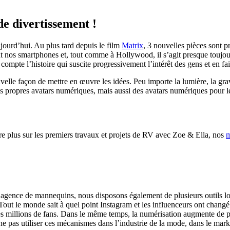
de divertissement !
aujourd’hui. Au plus tard depuis le film
Matrix
, 3 nouvelles pièces sont p
 nos smartphones et, tout comme à Hollywood, il s’agit presque toujour
 compte l’histoire qui suscite progressivement l’intérêt des gens et en f
lle façon de mettre en œuvre les idées. Peu importe la lumière, la gravit
os propres avatars numériques, mais aussi des avatars numériques pou
 plus sur les premiers travaux et projets de RV avec Zoe & Ella, nos
m
e agence de mannequins, nous disposons également de plusieurs outils l
 Tout le monde sait à quel point Instagram et les influenceurs ont chan
 des millions de fans. Dans le même temps, la numérisation augmente de pl
 ne pas utiliser ces mécanismes dans l’industrie de la mode, dans le marke