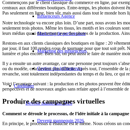
Commençons par le client classique du commerce en ligne, par exemple
centraux aux différentes boutiques. Entre-temps, les photos doivent êtr
Pas seulement en ligne, bien sûr, mais aussi dans tout le monde hors l
Influenceurs Agence
Notre technologie va encore plus loin. D’une part, nous avons les mod
seulement trois photos. Même les tissus, les motifs et les couleurs so
leurs médias quasi directement avec des photos de la production. Ainsi,
Marketing de performance
Restons-en aux clients classiques des boutiques en ligne : 20 vêtements
par jour, il faut 100 rendez-vous de tournage pour que tout soit prêt. 
Marketing des influenceurs
lumière et plus encore. Bien sûr, on peut aussi le faire de manière mo
Il y a ensuite un autre avantage, car une personne peut toujours s’abse
Gestion des influenceurs
ou du modèle, cela devient plus difficile. Après tout, l’ensemble de 
revanche, sont totalement indépendantes du temps et du lieu, ce qui r
Voici l’avantage suivant : la production et les photos peuvent être édité
Candidater
perspectives et de nouveaux angles sans refaire appel à l’ensemble de 
Produire des campagnes virtuelles
Devenir mannequin 2026
Comment se déroule le processus, de l’idée initiale à la campagne
Devenir mannequin 2026
En principe, le processus d’ébauche est le même. Nous créons un concept