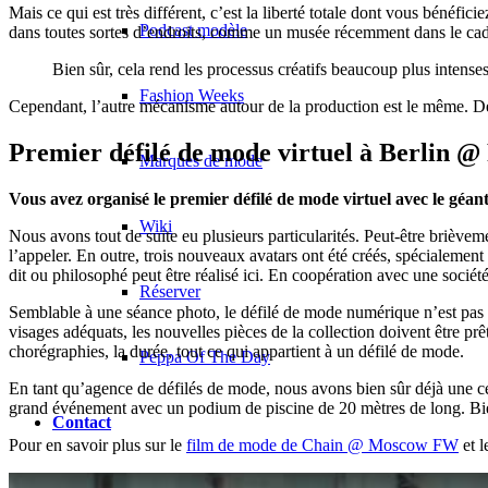
Mais ce qui est très différent, c’est la liberté totale dont vous bénéf
Podcast modèle
dans toutes sortes d’endroits, comme un musée récemment dans le cadre
Bien sûr, cela rend les processus créatifs beaucoup plus intense
Fashion Weeks
Cependant, l’autre mécanisme autour de la production est le même. Des ob
Premier défilé de mode virtuel à Berlin 
Marques de mode
Vous avez organisé le premier défilé de mode virtuel avec le géa
Wiki
Nous avons tout de suite eu plusieurs particularités. Peut-être brièv
l’appeler. En outre, trois nouveaux avatars ont été créés, spécialement p
dit ou philosophé peut être réalisé ici. En coopération avec une socié
Réserver
Semblable à une séance photo, le défilé de mode numérique n’est pas t
visages adéquats, les nouvelles pièces de la collection doivent être prê
chorégraphies, la durée, tout ce qui appartient à un défilé de mode.
Peppa Of The Day
En tant qu’agence de défilés de mode, nous avons bien sûr déjà une ce
grand événement avec un podium de piscine de 20 mètres de long. Bien
Contact
Pour en savoir plus sur le
film de mode de Chain @ Moscow FW
et 
x Instagram