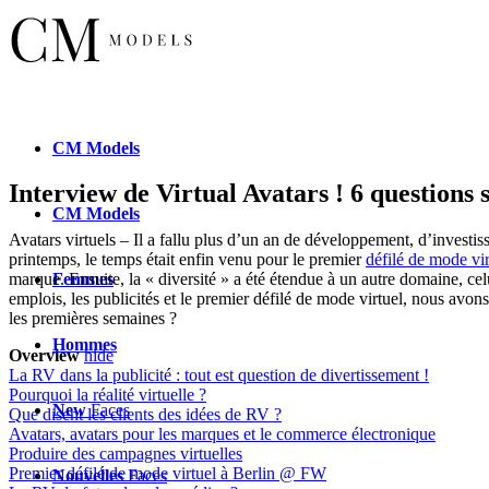
CM
Models
Interview de Virtual Avatars ! 6 questions
CM
Models
Avatars virtuels – Il a fallu plus d’un an de développement, d’investiss
printemps, le temps était enfin venu pour le premier
défilé de mode vi
Femmes
marque. Ensuite, la « diversité » a été étendue à un autre domaine, ce
emplois, les publicités et le premier défilé de mode virtuel, nous avon
les premières semaines ?
Hommes
Overview
hide
La RV dans la publicité : tout est question de divertissement !
Pourquoi la réalité virtuelle ?
New
Faces
Que disent les clients des idées de RV ?
Avatars, avatars pour les marques et le commerce électronique
Produire des campagnes virtuelles
Premier défilé de mode virtuel à Berlin @ FW
Nouvelles
Faces