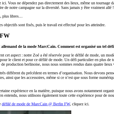
iciez ici. Vous ne dépendez pas directement des lieux, même un tournage 
 de notre campagne sur la diversité. Sans jamais y être vraiment allé !
s, plus libres…
jectifs sont fixés, puis le travail est effectué pour les atteindre.
@ FW
nt allemand de la mode MarcCain. Comment est organisé un tel défi
ement cet aspect : notre Zoé a été réservée pour le défilé de mode, un m
our le client et pour ce défilé de mode. Un défi particulier en plus de tou
té de production berlinoise, nous nous sommes rendus dans quatre lieux vi
rès différent du précédent en termes d’organisation. Nous devons penser
tes, ainsi que les accessoires, même si ce n’est que sous forme numérique
rtaine expérience en la matière, puisque nous avons notamment organisé
 entendu, nous utilisons également toute cette expérience pour de nouv
le
défilé de mode de MarcCain @ Berlin FW
, cliquez ici.