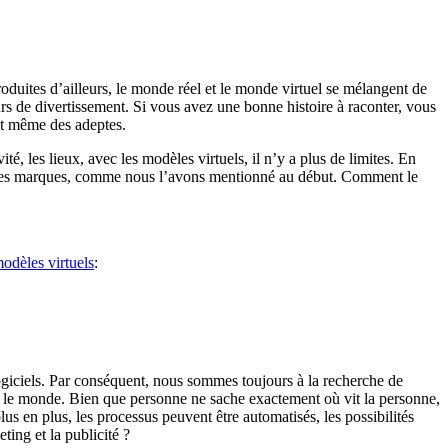
roduites d’ailleurs, le monde réel et le monde virtuel se mélangent de
s de divertissement. Si vous avez une bonne histoire à raconter, vous
ait même des adeptes.
é, les lieux, avec les modèles virtuels, il n’y a plus de limites. En
r les marques, comme nous l’avons mentionné au début. Comment le
odèles virtuels
:
ogiciels. Par conséquent, nous sommes toujours à la recherche de
gé le monde. Bien que personne ne sache exactement où vit la personne,
us en plus, les processus peuvent être automatisés, les possibilités
ting et la publicité ?