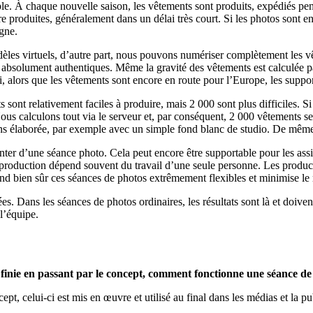
. À chaque nouvelle saison, les vêtements sont produits, expédiés pend
e produites, généralement dans un délai très court. Si les photos sont e
igne.
èles virtuels, d’autre part, nous pouvons numériser complètement les vê
nt absolument authentiques. Même la gravité des vêtements est calculée p
 alors que les vêtements sont encore en route pour l’Europe, les support
 sont relativement faciles à produire, mais 2 000 sont plus difficiles. S
Nous calculons tout via le serveur et, par conséquent, 2 000 vêtements se
ins élaborée, par exemple avec un simple fond blanc de studio. De même,
nter d’une séance photo. Cela peut encore être supportable pour les assis
la production dépend souvent du travail d’une seule personne. Les produ
end bien sûr ces séances de photos extrêmement flexibles et minimise le
es. Dans les séances de photos ordinaires, les résultats sont là et doiven
l’équipe.
 finie en passant par le concept, comment fonctionne une séance de
, celui-ci est mis en œuvre et utilisé au final dans les médias et la pub