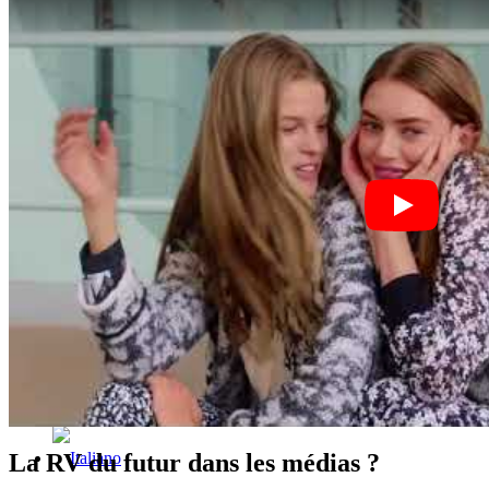
x TikTok
x YouTube
La RV du futur dans les médias ?