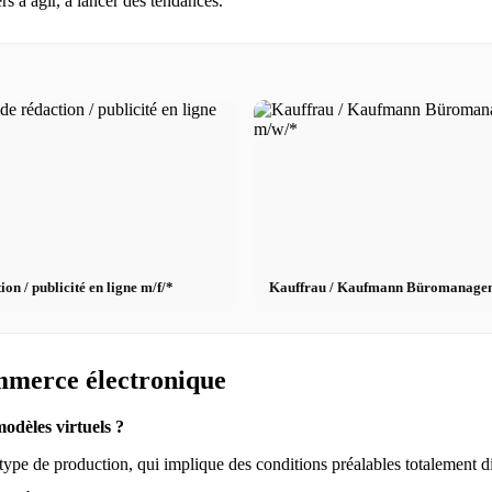
s à agir, à lancer des tendances.
n / publicité en ligne m/f/*
Kauffrau / Kaufmann Büromanageme
ommerce électronique
odèles virtuels ?
e type de production, qui implique des conditions préalables totalement di