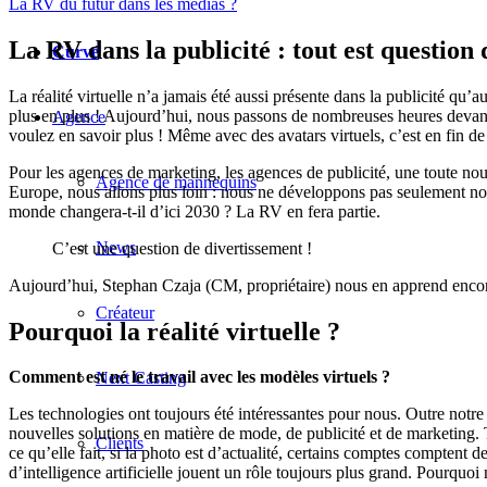
La RV du futur dans les médias ?
La RV dans la publicité : tout est question 
Curvé
La réalité virtuelle n’a jamais été aussi présente dans la publicité qu’
plus en plus ! Aujourd’hui, nous passons de nombreuses heures devant
Agence
voulez en savoir plus ! Même avec des avatars virtuels, c’est en fin de
Pour les agences de marketing, les agences de publicité, une toute nouve
Agence de mannequins
Europe, nous allons plus loin : nous ne développons pas seulement n
monde changera-t-il d’ici 2030 ? La RV en fera partie.
News
C’est une question de divertissement !
Aujourd’hui, Stephan Czaja (CM, propriétaire) nous en apprend encore
Créateur
Pourquoi la réalité virtuelle ?
Comment est né le travail avec les modèles virtuels ?
Next Casting
Les technologies ont toujours été intéressantes pour nous. Outre notr
nouvelles solutions en matière de mode, de publicité et de marketing.
Clients
ce qu’elle fait, si la photo est d’actualité, certains comptes comptent
d’intelligence artificielle jouent un rôle toujours plus grand. Pourquoi