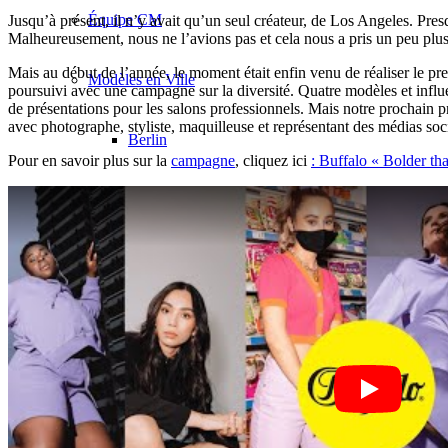
Équipe CM
Jusqu’à présent, il n’y avait qu’un seul créateur, de Los Angeles. Pres
Malheureusement, nous ne l’avions pas et cela nous a pris un peu plu
Mais au début de l’année, le moment était enfin venu de réaliser le pr
Modèles en Ville
poursuivi avec une campagne sur la diversité. Quatre modèles et infl
de présentations pour les salons professionnels. Mais notre prochain 
avec photographe, styliste, maquilleuse et représentant des médias soc
Berlin
Pour en savoir plus sur la
campagne
, cliquez ici
: Buffalo « Bolder th
Düsseldorf
Hambourg
Cologne
London
Los Angeles