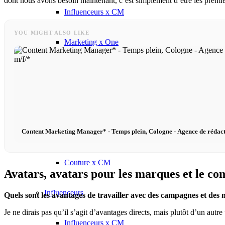
dont nous avons besoin maintenant, c’est simplement d’être les premier
Influenceurs x CM
YOU MIGHT ALSO LIKE
Marketing x One
Réalité virtuelle
Immobilien x Lukinski
Content Marketing Manager* - Temps plein, Cologne - Agence de rédactio
Magazine x FIV
Couture x CM
Avatars, avatars pour les marques et le c
Influenceurs
Quels sont les avantages de travailler avec des campagnes et des m
Je ne dirais pas qu’il s’agit d’avantages directs, mais plutôt d’un autr
Influenceurs x CM