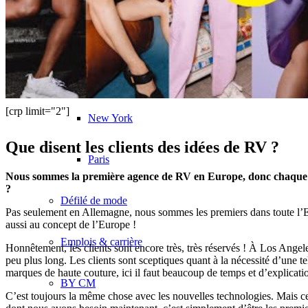
Mailand
München
[crp limit="2"]
New York
Que disent les clients des idées de RV ?
Paris
Nous sommes la première agence de RV en Europe, donc chaque trava
?
Défilé de mode
Pas seulement en Allemagne, nous sommes les premiers dans toute l’Eur
aussi au concept de l’Europe !
Emplois & carrière
Honnêtement, les clients sont encore très, très réservés ! À Los Angele
peu plus long. Les clients sont sceptiques quant à la nécessité d’une
marques de haute couture, ici il faut beaucoup de temps et d’explica
BY CM
C’est toujours la même chose avec les nouvelles technologies. Mais 