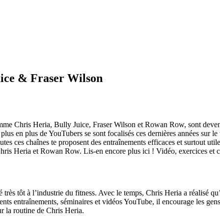
Juice & Fraser Wilson
e Chris Heria, Bully Juice, Fraser Wilson et Rowan Row, sont devenu
de plus en plus de YouTubers se sont focalisés ces dernières années sur l
es ces chaînes te proposent des entraînements efficaces et surtout utile
Chris Heria et Rowan Row. Lis-en encore plus ici ! Vidéo, exercices et c
é très tôt à l’industrie du fitness. Avec le temps, Chris Heria a réalisé 
érents entraînements, séminaires et vidéos YouTube, il encourage les gen
ur la routine de Chris Heria.