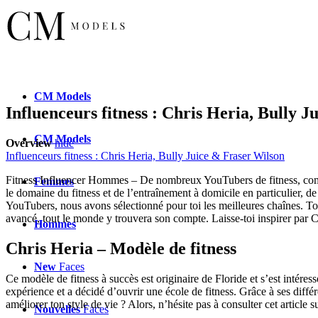
CM
Models
Influenceurs fitness : Chris Heria, Bully 
CM
Models
Overview
hide
Influenceurs fitness : Chris Heria, Bully Juice & Fraser Wilson
Fitness Influencer Hommes – De nombreux YouTubers de fitness, comm
Femmes
le domaine du fitness et de l’entraînement à domicile en particulier, 
YouTubers, nous avons sélectionné pour toi les meilleures chaînes. Tout
avancé, tout le monde y trouvera son compte. Laisse-toi inspirer par 
Hommes
Chris Heria – Modèle de fitness
New
Faces
Ce modèle de fitness à succès est originaire de Floride et s’est intéress
expérience et a décidé d’ouvrir une école de fitness. Grâce à ses diff
améliorer ton style de vie ? Alors, n’hésite pas à consulter cet article s
Nouvelles
Faces