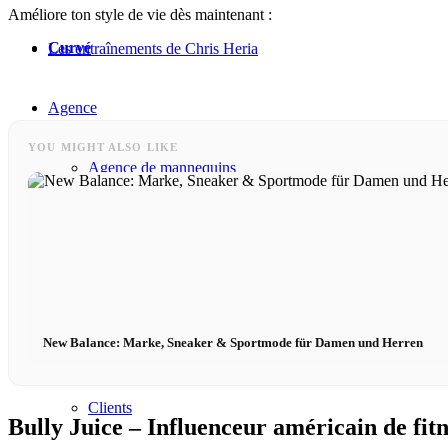
Améliore ton style de vie dès maintenant :
Curvé
Les entraînements de Chris Heria
Agence
YOU MIGHT ALSO LIKE
Agence de mannequins
News
Créateur
New Balance: Marke, Sneaker & Sportmode für Damen und Herren
Next Casting
Clients
Bully Juice – Influenceur américain de fitn