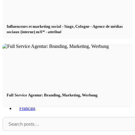
x TikTok
Influenceurs et marketing social - Stage, Cologne - Agence de médias
sociaux (interne) m/f/* - attribué
x YouTube
Full Service Agentur: Branding, Marketing, Werbung
Under
New
Under Armour: Hochwertige