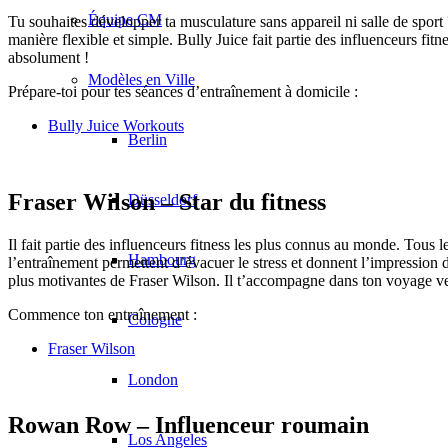
Équipe CM
Tu souhaites développer ta musculature sans appareil ni salle de sport
manière flexible et simple. Bully Juice fait partie des influenceurs fit
absolument !
Modèles en Ville
Prépare-toi pour tes séances d’entraînement à domicile :
Bully Juice Workouts
Berlin
Fraser Wilson – Star du fitness
Düsseldorf
Il fait partie des influenceurs fitness les plus connus au monde. Tous l
Hambourg
l’entraînement permettent d’évacuer le stress et donnent l’impression de 
plus motivantes de Fraser Wilson. Il t’accompagne dans ton voyage vers 
Commence ton entraînement :
Cologne
Fraser Wilson
London
Rowan Row – Influenceur roumain
Los Angeles