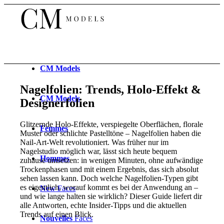
CM
Models
Nagelfolien: Trends, Holo-Effekt &
CM
Models
Designerfolien
Glitzernde Holo-Effekte, verspiegelte Oberflächen, florale
Femmes
Muster oder schlichte Pastelltöne – Nagelfolien haben die
Nail-Art-Welt revolutioniert. Was früher nur im
Nagelstudio möglich war, lässt sich heute bequem
Hommes
zuhause umsetzen: in wenigen Minuten, ohne aufwändige
Trockenphasen und mit einem Ergebnis, das sich absolut
sehen lassen kann. Doch welche Nagelfolien-Typen gibt
es eigentlich, worauf kommt es bei der Anwendung an –
New
Faces
und wie lange halten sie wirklich? Dieser Guide liefert dir
alle Antworten, echte Insider-Tipps und die aktuellen
Trends auf einen Blick.
Nouvelles
Faces