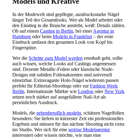
Models und Kreative
In der Modewelt sind gepflegte, ausdrucksstarke Nägel
längst Teil des Gesamtlooks. Wer als Model arbeitet oder
den Einstieg in die Branche anstrebt, weiß: Details zählen.
Ob auf einem
Casting in Berlin
, bei einer
Agentur in
Hamburg
oder beim
Modeln in Frankfurt
– der erste
Eindruck umfasst den gesamten Look von Kopf bis
Fingerspitze.
Wer die
Schritte zum Model werden
ernsthaft geht, sollte
auch wissen, welche Looks auf Castings angemessen
sind. Dezente Metallic-Folien oder klassische Nude-
Designs mit subtilen Folienakzenten sind universell
einsetzbar. Extravagante Holo-Nägel wiederum passen
perfekt für Editorial-Shootings oder zur
Fashion Week
Berlin
. Internationale Märkte wie
London
oder
New York
setzen noch stärker auf ausgefallene Nail-Art als
persönlichen Ausdruck.
Models, die
nebenberuflich modeln
, schätzen Nagelfolien
besonders: Sie liefern in kürzester Zeit ein professionelles
Ergebnis und müssen für das nächste Shooting nicht extra
ins Studio. Wer sich für eine
seriöse Modelagentur
interessiert oder wissen möchte, wie man eine