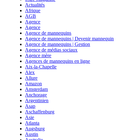
Actualités
Afrique
AGB
Agence
Agence
Agence de mannequins
Agence de mannequins | Devenir mannequin
Agence de mannequins | Gestion
Agence de médias sociaux
Agence mère
Agences de mannequins en ligne
Aix-la-Chapelle
Alex
Allure
Amazon
Amsterdam
Anchorage
Argentinien
Asap
Aschaffenburg
Asie
Atlanta
Augsburg
Austin
Australie