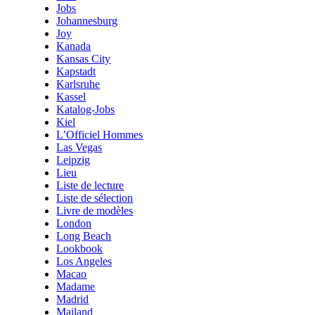
Jobs
Johannesburg
Joy
Kanada
Kansas City
Kapstadt
Karlsruhe
Kassel
Katalog-Jobs
Kiel
L’Officiel Hommes
Las Vegas
Leipzig
Lieu
Liste de lecture
Liste de sélection
Livre de modèles
London
Long Beach
Lookbook
Los Angeles
Macao
Madame
Madrid
Mailand