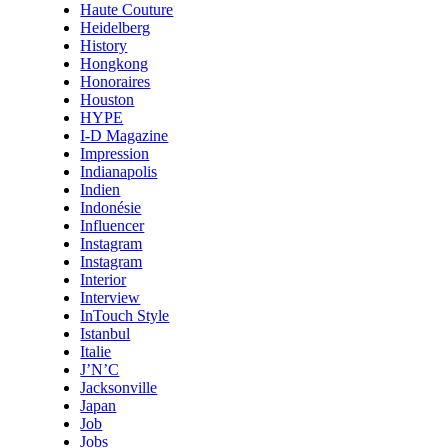
Haute Couture
Heidelberg
History
Hongkong
Honoraires
Houston
HYPE
I-D Magazine
Impression
Indianapolis
Indien
Indonésie
Influencer
Instagram
Instagram
Interior
Interview
InTouch Style
Istanbul
Italie
J’N’C
Jacksonville
Japan
Job
Jobs