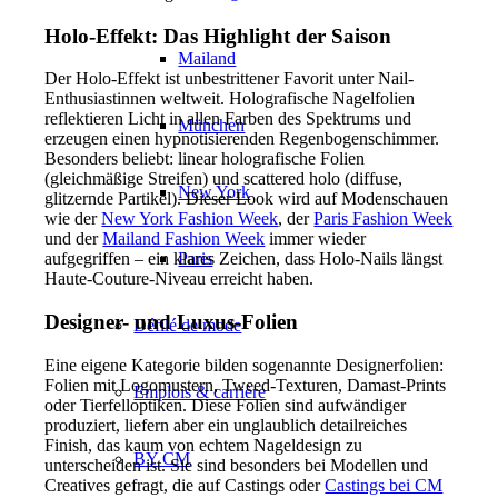
Holo-Effekt: Das Highlight der Saison
Mailand
Der Holo-Effekt ist unbestrittener Favorit unter Nail-
Enthusiastinnen weltweit. Holografische Nagelfolien
reflektieren Licht in allen Farben des Spektrums und
München
erzeugen einen hypnotisierenden Regenbogenschimmer.
Besonders beliebt: linear holografische Folien
(gleichmäßige Streifen) und scattered holo (diffuse,
New York
glitzernde Partikel). Dieser Look wird auf Modenschauen
wie der
New York Fashion Week
, der
Paris Fashion Week
und der
Mailand Fashion Week
immer wieder
Paris
aufgegriffen – ein klares Zeichen, dass Holo-Nails längst
Haute-Couture-Niveau erreicht haben.
Designer- und Luxus-Folien
Défilé de mode
Eine eigene Kategorie bilden sogenannte Designerfolien:
Folien mit Logomustern, Tweed-Texturen, Damast-Prints
Emplois & carrière
oder Tierfelloptiken. Diese Folien sind aufwändiger
produziert, liefern aber ein unglaublich detailreiches
Finish, das kaum von echtem Nageldesign zu
BY CM
unterscheiden ist. Sie sind besonders bei Modellen und
Creatives gefragt, die auf Castings oder
Castings bei CM