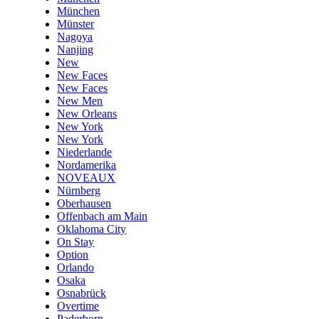
München
Münster
Nagoya
Nanjing
New
New Faces
New Faces
New Men
New Orleans
New York
New York
Niederlande
Nordamerika
NOVEAUX
Nürnberg
Oberhausen
Offenbach am Main
Oklahoma City
On Stay
Option
Orlando
Osaka
Osnabrück
Overtime
Paderborn