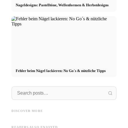
Nageldesigns: Pastelltöne, Wellenformen & Herbstdesigns
Fehler beim Nägel lackieren: No Go´s & nützliche Tipps
Lange
Nagelpflegetipps
Asos
Lange Nägel: Tipps im Alltag &
Nagelpflegetipps: Routine,
Asos: K
DISCOVER MORE
DIY-Serum
Tipps & häufige Fehler
Air For
READERS ALSO ENJOYED