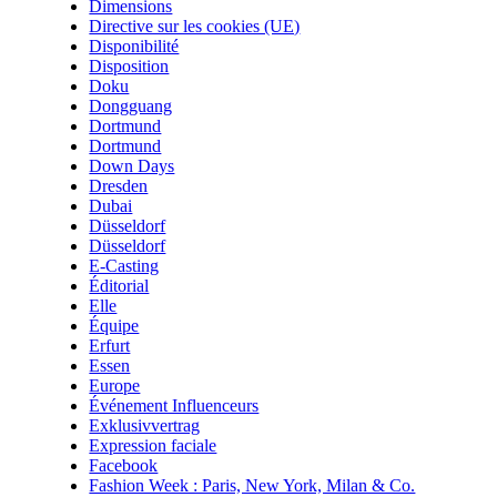
Dimensions
Directive sur les cookies (UE)
Disponibilité
Disposition
Doku
Dongguang
Dortmund
Dortmund
Down Days
Dresden
Dubai
Düsseldorf
Düsseldorf
E-Casting
Éditorial
Elle
Équipe
Erfurt
Essen
Europe
Événement Influenceurs
Exklusivvertrag
Expression faciale
Facebook
Fashion Week : Paris, New York, Milan & Co.