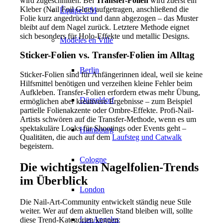
wird zugeschnitten. Bei
Transfer-Folien
wird zuerst ein
Kleber (Nail Foil Glue) aufgetragen, anschließend die
Équipe CM
Folie kurz angedrückt und dann abgezogen – das Muster
bleibt auf dem Nagel zurück. Letztere Methode eignet
sich besonders für Holo-Effekte und metallic Designs.
Modèles en Ville
Sticker-Folien vs. Transfer-Folien im Alltag
Berlin
Sticker-Folien sind für Anfängerinnen ideal, weil sie keine
Hilfsmittel benötigen und verzeihen kleine Fehler beim
Aufkleben. Transfer-Folien erfordern etwas mehr Übung,
Düsseldorf
ermöglichen aber kreativere Ergebnisse – zum Beispiel
partielle Folienakzente oder Ombre-Effekte. Profi-Nail-
Artists schwören auf die Transfer-Methode, wenn es um
spektakuläre Looks für Shootings oder Events geht –
Hambourg
Qualitäten, die auch auf dem
Laufsteg und Catwalk
begeistern.
Cologne
Die wichtigsten Nagelfolien-Trends
im Überblick
London
Die Nail-Art-Community entwickelt ständig neue Stile
weiter. Wer auf dem aktuellen Stand bleiben will, sollte
Los Angeles
diese Trend-Kategorien kennen: