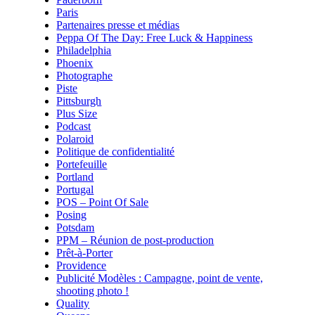
Paris
Partenaires presse et médias
Peppa Of The Day: Free Luck & Happiness
Philadelphia
Phoenix
Photographe
Piste
Pittsburgh
Plus Size
Podcast
Polaroid
Politique de confidentialité
Portefeuille
Portland
Portugal
POS – Point Of Sale
Posing
Potsdam
PPM – Réunion de post-production
Prêt-à-Porter
Providence
Publicité Modèles : Campagne, point de vente,
shooting photo !
Quality