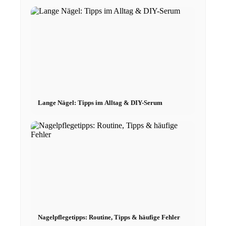
Podcast modèle
Fashion Weeks
Marques de mode
Lange Nägel: Tipps im Alltag & DIY-Serum
Wiki
Réserver
Peppa Of The Day
Contact
Nagelpflegetipps: Routine, Tipps & häufige Fehler