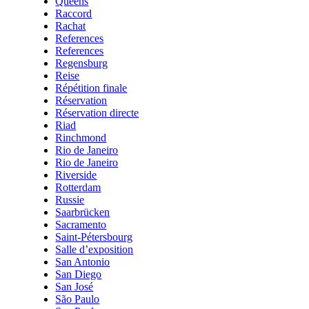
Queens
Raccord
Rachat
References
References
Regensburg
Reise
Répétition finale
Réservation
Réservation directe
Riad
Rinchmond
Rio de Janeiro
Rio de Janeiro
Riverside
Rotterdam
Russie
Saarbrücken
Sacramento
Saint-Pétersbourg
Salle d’exposition
San Antonio
San Diego
San José
São Paulo