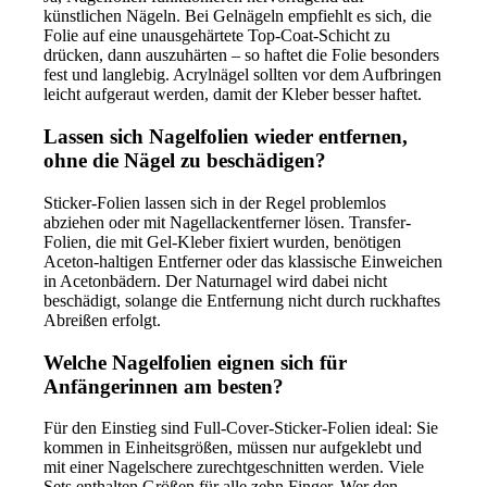
künstlichen Nägeln. Bei Gelnägeln empfiehlt es sich, die
Folie auf eine unausgehärtete Top-Coat-Schicht zu
drücken, dann auszuhärten – so haftet die Folie besonders
fest und langlebig. Acrylnägel sollten vor dem Aufbringen
leicht aufgeraut werden, damit der Kleber besser haftet.
Lassen sich Nagelfolien wieder entfernen,
ohne die Nägel zu beschädigen?
Sticker-Folien lassen sich in der Regel problemlos
abziehen oder mit Nagellackentferner lösen. Transfer-
Folien, die mit Gel-Kleber fixiert wurden, benötigen
Aceton-haltigen Entferner oder das klassische Einweichen
in Acetonbädern. Der Naturna­gel wird dabei nicht
beschädigt, solange die Entfernung nicht durch ruckhaftes
Abreißen erfolgt.
Welche Nagelfolien eignen sich für
Anfängerinnen am besten?
Für den Einstieg sind Full-Cover-Sticker-Folien ideal: Sie
kommen in Einheitsgrößen, müssen nur aufgeklebt und
mit einer Nagelschere zurechtgeschnitten werden. Viele
Sets enthalten Größen für alle zehn Finger. Wer den