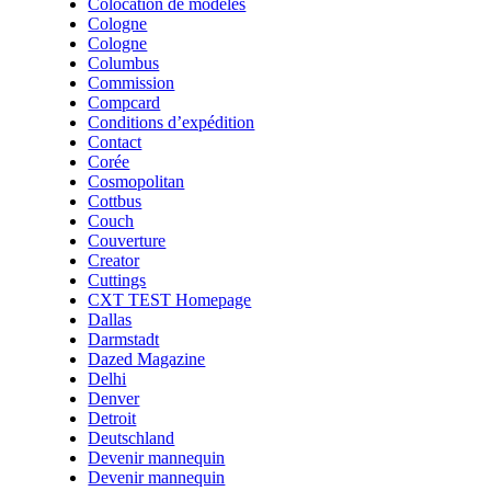
Colocation de modèles
Cologne
Cologne
Columbus
Commission
Compcard
Conditions d’expédition
Contact
Corée
Cosmopolitan
Cottbus
Couch
Couverture
Creator
Cuttings
CXT TEST Homepage
Dallas
Darmstadt
Dazed Magazine
Delhi
Denver
Detroit
Deutschland
Devenir mannequin
Devenir mannequin