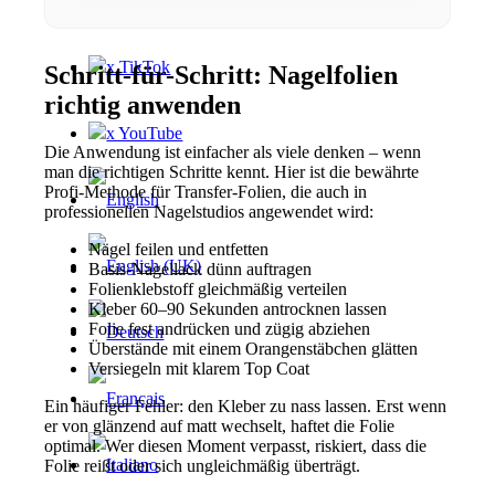
x Instagram
x TikTok
Schritt-für-Schritt: Nagelfolien
richtig anwenden
x YouTube
Die Anwendung ist einfacher als viele denken – wenn
man die richtigen Schritte kennt. Hier ist die bewährte
Profi-Methode für Transfer-Folien, die auch in
professionellen Nagelstudios angewendet wird:
Nägel feilen und entfetten
Basis-Nagellack dünn auftragen
Folienklebstoff gleichmäßig verteilen
Kleber 60–90 Sekunden antrocknen lassen
Folie fest andrücken und zügig abziehen
Überstände mit einem Orangenstäbchen glätten
Versiegeln mit klarem Top Coat
Ein häufiger Fehler: den Kleber zu nass lassen. Erst wenn
er von glänzend auf matt wechselt, haftet die Folie
optimal. Wer diesen Moment verpasst, riskiert, dass die
Folie reißt oder sich ungleichmäßig überträgt.