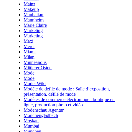
Mainz
Makeup
Manhattan
Mannheim
Marie Claire
Marketing
Marketing
Maxi
Merci
Miami
Milan
Minneapolis
Mittlerer Osten
Mode
Mode
Model Wiki
Modèle de défilé de mode : Salle d’exposition,
présentation, défilé de mode
Modèles de commerce électronique : boutique en
ligne, production photo et vidéo
Modenschau Agentur
Mönchengladbach
Moskau
Mumbai
München