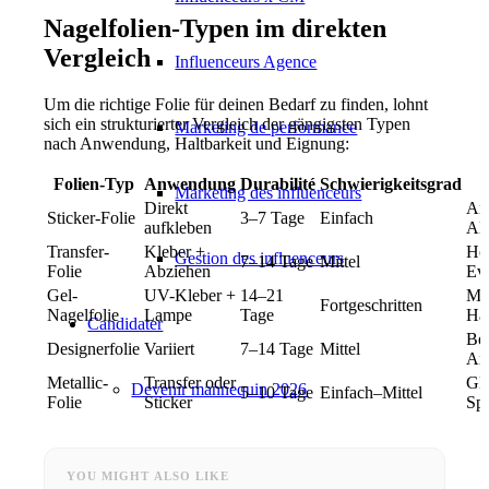
Nagelfolien-Typen im direkten
Vergleich
Influenceurs Agence
Um die richtige Folie für deinen Bedarf zu finden, lohnt
sich ein strukturierter Vergleich der gängigsten Typen
Marketing de performance
nach Anwendung, Haltbarkeit und Eignung:
Folien-Typ
Anwendung
Durabilité
Schwierigkeitsgrad
Marketing des influenceurs
Direkt
An
Sticker-Folie
3–7 Tage
Einfach
aufkleben
All
Transfer-
Kleber +
Hol
Gestion des influenceurs
7–14 Tage
Mittel
Folie
Abziehen
Ev
Gel-
UV-Kleber +
14–21
Ma
Fortgeschritten
Nagelfolie
Lampe
Tage
Hal
Candidater
Be
Designerfolie
Variiert
7–14 Tage
Mittel
An
Metallic-
Transfer oder
Glo
Devenir mannequin 2026
5–10 Tage
Einfach–Mittel
Folie
Sticker
Spi
Devenir mannequin 2026
YOU MIGHT ALSO LIKE