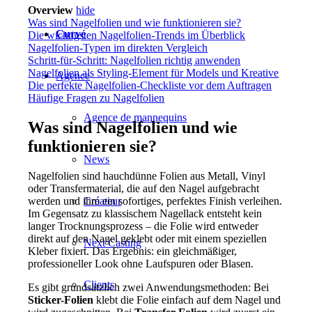
Overview
hide
Was sind Nagelfolien und wie funktionieren sie?
Curvé
Die wichtigsten Nagelfolien-Trends im Überblick
Nagelfolien-Typen im direkten Vergleich
Schritt-für-Schritt: Nagelfolien richtig anwenden
Nagelfolien als Styling-Element für Models und Kreative
Agence
Die perfekte Nagelfolien-Checkliste vor dem Auftragen
Häufige Fragen zu Nagelfolien
Agence de mannequins
Was sind Nagelfolien und wie
funktionieren sie?
News
Nagelfolien sind hauchdünne Folien aus Metall, Vinyl
oder Transfermaterial, die auf den Nagel aufgebracht
werden und ihm ein sofortiges, perfektes Finish verleihen.
Créateur
Im Gegensatz zu klassischem Nagellack entsteht kein
langer Trocknungsprozess – die Folie wird entweder
direkt auf den Nagel geklebt oder mit einem speziellen
Next Casting
Kleber fixiert. Das Ergebnis: ein gleichmäßiger,
professioneller Look ohne Laufspuren oder Blasen.
Clients
Es gibt grundsätzlich zwei Anwendungsmethoden: Bei
Sticker-Folien
klebt die Folie einfach auf dem Nagel und