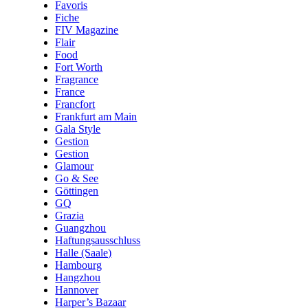
Favoris
Fiche
FIV Magazine
Flair
Food
Fort Worth
Fragrance
France
Francfort
Frankfurt am Main
Gala Style
Gestion
Gestion
Glamour
Go & See
Göttingen
GQ
Grazia
Guangzhou
Haftungsausschluss
Halle (Saale)
Hambourg
Hangzhou
Hannover
Harper’s Bazaar