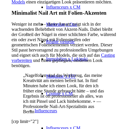
Models
einen einzigartigen Look präsentieren möchten.
Influenceurs x CM
Minimalist Nail Art mit Folien-Akzenten
Weniger ist mehr – dieser Ansatz zeigt sich in der
Marketing x One
wachsenden Beliebtheit von Akzent-Nails. Dabei bleibt
der Großteil der Nägel in einer schlichten Farbe, während
ein oder zwei Nägel mit Folienstreifen oder
Réalité virtuelle
geometrischen Folienelementen verziert werden. Dieser
Stil passt hervorragend zu professionellen Umgebungen
und eignet sich auch für Models, die sich auf das
Casting
Immobilien x Lukinski
vorbereiten
und einen gepflegten, modernen Look
benötigen.
„Nagelfolien sind das Werkzeug, das meine
Magazine x FIV
Kreativität am meisten befreit hat. In fünf
Minuten habe ich einen Look, für den ich
früher eine Stunde gebraucht hätte – und das
Couture x CM
Ergebnis ist oft professioneller als alles, was
ich mit Pinsel und Lack hinbekomme. » —
Professionelle Nail-Art-Spezialistin aus
Influenceurs
Berlin
[crp limit="2"]
Influenceurs x CM