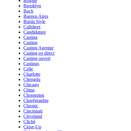
Brigitte
Brooklyn
Buch
Buenos Aires
Burda Style
Callsheet
Candidature
Casting
Casting
Casting Agentur
Casting en direct
Casting ouvert
Castings
Celle
Charlotte
Chengdu
Chicago
China
Chongqing
Chorégraphie
Chronic
Cincinnati
Cleveland
Cliché
Close-Up