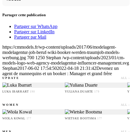
Partager cette publication
Partager sur WhatsApp
Partager sur LinkedIn
Partager par Mail
https://cmmodels.fr/wp-content/uploads/2017/06/modelagent-
modelagentur-job-beruf-wiki-booker-werden-traumjob-models-
werbung.jpg
700
1250
Stephan
/wp-content/uploads/2023/01/cm-
models-logo-web-agency-modelagentur-influencer-management.svg
Stephan
2017-06-02 17:54:50
2022-04-18 21:31:42
Devenez un
agent de mannequins et un booker : Manager et grand frère
UPDATE
ALL ›
LUKA IBARRART
YULIANA DUARTE
YO
190
179
WOMEN
ALL ›
WIOLA KOWAL
WIETSKE BOOTSMA
VA
177
177
MEN
ALL ›