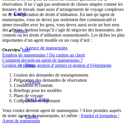
réservation. Il ne s’agit pas seulement de choses simples comme les
horaires de travail, mais aussi d’arrangements de voyage complexes
Curvé
ou de la négociation de droits d’utilisation. En tant qu’agent de
mannequins, vous ne devez pas seulement être communicatif et
aimer travailler avec les gens, vous devez aussi avoir un bon sens
des affaires. Surtout lorsqu’il s’agit de négocier des honoraires, des
Agence
contrats ou les droits d’utilisation susmentionnés. Les tâches les plus
importantes d’un agent modèle en un coup d’œil :
Agence de mannequins
Overview
hide
Emplois de mannequins ! Du casting au client
Comment devient-on agent de mannequins ?
News
Gestion de projets, gestion d’artistes et gestion d’événements
Gestion des demandes de renseignements
Préparation des demandes de réservation
Créateur
Conditions et contrats
Briefings pour les modèles
Plans de voyage
Next Casting
Comptabilité et règlement
Vous voulez devenir agent de mannequins ? Alors postulez auprès
de notre agence de mannequins, ici même :
Emploi et formation /
Clients
Agent de mannequin