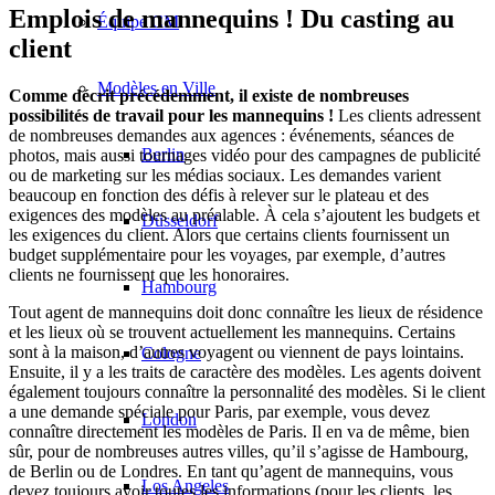
Emplois de mannequins ! Du casting au
Équipe CM
client
Modèles en Ville
Comme décrit précédemment, il existe de nombreuses
possibilités de travail pour les mannequins !
Les clients adressent
de nombreuses demandes aux agences : événements, séances de
Berlin
photos, mais aussi tournages vidéo pour des campagnes de publicité
ou de marketing sur les médias sociaux. Les demandes varient
beaucoup en fonction des défis à relever sur le plateau et des
exigences des modèles au préalable. À cela s’ajoutent les budgets et
Düsseldorf
les exigences du client. Alors que certains clients fournissent un
budget supplémentaire pour les voyages, par exemple, d’autres
clients ne fournissent que les honoraires.
Hambourg
Tout agent de mannequins doit donc connaître les lieux de résidence
et les lieux où se trouvent actuellement les mannequins. Certains
sont à la maison, d’autres voyagent ou viennent de pays lointains.
Cologne
Ensuite, il y a les traits de caractère des modèles. Les agents doivent
également toujours connaître la personnalité des modèles. Si le client
a une demande spéciale pour Paris, par exemple, vous devez
London
connaître directement les modèles de Paris. Il en va de même, bien
sûr, pour de nombreuses autres villes, qu’il s’agisse de Hambourg,
de Berlin ou de Londres. En tant qu’agent de mannequins, vous
Los Angeles
devez toujours avoir toutes les informations (pour les clients, les