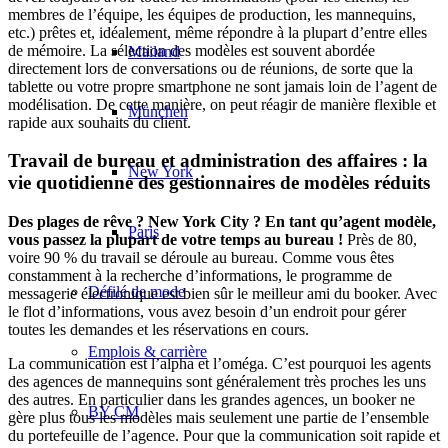
membres de l’équipe, les équipes de production, les mannequins,
etc.) prêtes et, idéalement, même répondre à la plupart d’entre elles
de mémoire. La sélection des modèles est souvent abordée
Mailand
directement lors de conversations ou de réunions, de sorte que la
tablette ou votre propre smartphone ne sont jamais loin de l’agent de
modélisation. De cette manière, on peut réagir de manière flexible et
München
rapide aux souhaits du client.
Travail de bureau et administration des affaires : la
New York
vie quotidienne des gestionnaires de modèles réduits
Des plages de rêve ? New York City ? En tant qu’agent modèle,
Paris
vous passez la plupart de votre temps au bureau !
Près de 80,
voire 90 % du travail se déroule au bureau. Comme vous êtes
constamment à la recherche d’informations, le programme de
Défilé de mode
messagerie électronique est bien sûr le meilleur ami du booker. Avec
le flot d’informations, vous avez besoin d’un endroit pour gérer
toutes les demandes et les réservations en cours.
Emplois & carrière
La communication est l’alpha et l’oméga. C’est pourquoi les agents
des agences de mannequins sont généralement très proches les uns
des autres. En particulier dans les grandes agences, un booker ne
BY CM
gère plus tous les modèles mais seulement une partie de l’ensemble
du portefeuille de l’agence. Pour que la communication soit rapide et