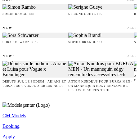
SIMON RAMBO
SERIGNE GUEYE
RU
188
186
NEW
ALL ›
SORA SCHWARZER
SOPHIA BRANDL
SE
178
181
NEWS
ALL ›
AM
CO
DÉBUTS SUR LE PODIUM : ARIANE ET
ANTON KUNDRUS POUR BURGA MEN -
LUISA POUR VOGUE X BREUNINGER
UN MANNEQUIN EDGY RENCONTRE
LES ACCESSOIRES TECH
CM Models
Booking
Apply