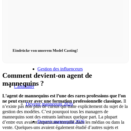
Influenceurs Agence
Marketing de performance
Eindrücke von unserem Model Casting!
Marketing des influenceurs
Gestion des influenceurs
Comment devient-on agent de
mannequins ?
Candidater
L’agent de mannequins est l’une des rares professions que l’on
ne peut exercer avec une formation professionnelle classique.
Il
Devenir mannequin 2026
n’existe pas non plus de cursus qui traite explicitement du sujet de la
gestion des modèles. C’est pourquoi tous les managers de
mannequins sont des entrants latéraux quelque part. La plupart
Devenir mannequin 2026
d’entre eux avaient auparavant travaillé dans les médias ou dans la
vente. Quelques-uns avaient également étudié d’autres sujets et