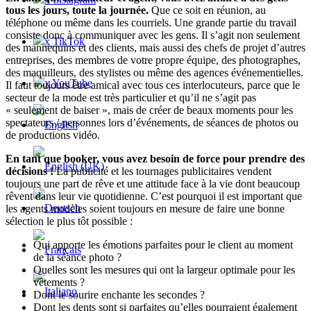
tous les jours, toute la journée.
Que ce soit en réunion, au
téléphone ou même dans les courriels. Une grande partie du travail
consiste donc à communiquer avec les gens. Il s’agit non seulement
x TikTok
des mannequins et des clients, mais aussi des chefs de projet d’autres
entreprises, des membres de votre propre équipe, des photographes,
des maquilleurs, des stylistes ou même des agences événementielles.
x YouTube
Il faut toujours être amical avec tous ces interlocuteurs, parce que le
secteur de la mode est très particulier et qu’il ne s’agit pas
« seulement de baiser », mais de créer de beaux moments pour les
spectateurs / personnes lors d’événements, de séances de photos ou
de productions vidéo.
En tant que booker, vous avez besoin de force pour prendre des
décisions !
La publicité et les tournages publicitaires vendent
toujours une part de rêve et une attitude face à la vie dont beaucoup
rêvent dans leur vie quotidienne. C’est pourquoi il est important que
les agents modèles soient toujours en mesure de faire une bonne
sélection le plus tôt possible :
Qui apporte les émotions parfaites pour le client au moment
de la séance photo ?
Quelles sont les mesures qui ont la largeur optimale pour les
vêtements ?
Dont le sourire enchante les secondes ?
Dont les dents sont si parfaites qu’elles pourraient également