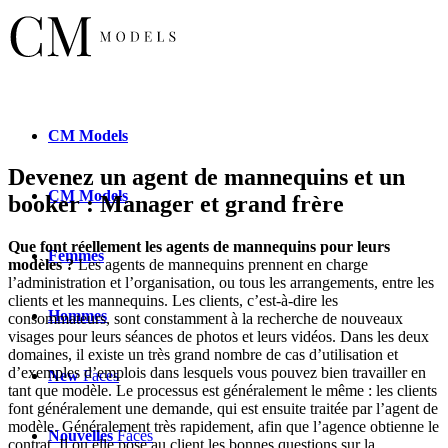
CM
Models
Devenez un agent de mannequins et un
CM
Models
booker : Manager et grand frère
Que font réellement les agents de mannequins pour leurs
Femmes
modèles ?
Les agents de mannequins prennent en charge
l’administration et l’organisation, ou tous les arrangements, entre les
clients et les mannequins. Les clients, c’est-à-dire les
Hommes
consommateurs, sont constamment à la recherche de nouveaux
visages pour leurs séances de photos et leurs vidéos. Dans les deux
domaines, il existe un très grand nombre de cas d’utilisation et
d’exemples d’emplois dans lesquels vous pouvez bien travailler en
New
Faces
tant que modèle. Le processus est généralement le même : les clients
font généralement une demande, qui est ensuite traitée par l’agent de
modèle. Généralement très rapidement, afin que l’agence obtienne le
Nouvelles
Faces
contrat. Il ou elle pose au client les bonnes questions sur la