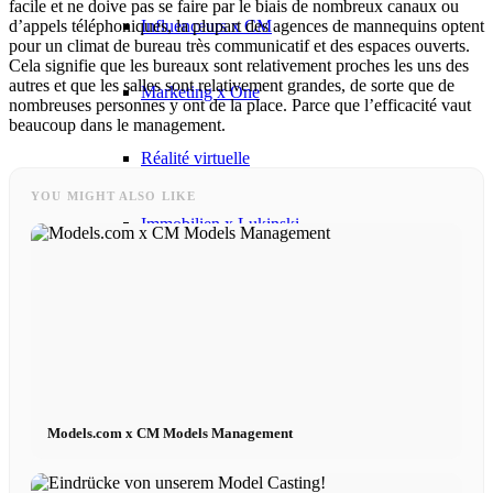
facile et ne doive pas se faire par le biais de nombreux canaux ou
Influenceurs x CM
d’appels téléphoniques, la plupart des agences de mannequins optent
pour un climat de bureau très communicatif et des espaces ouverts.
Cela signifie que les bureaux sont relativement proches les uns des
autres et que les salles sont relativement grandes, de sorte que de
Marketing x One
nombreuses personnes y ont de la place. Parce que l’efficacité vaut
beaucoup dans le management.
Réalité virtuelle
YOU MIGHT ALSO LIKE
Immobilien x Lukinski
Magazine x FIV
Couture x CM
Influenceurs
Models.com x CM Models Management
Influenceurs x CM