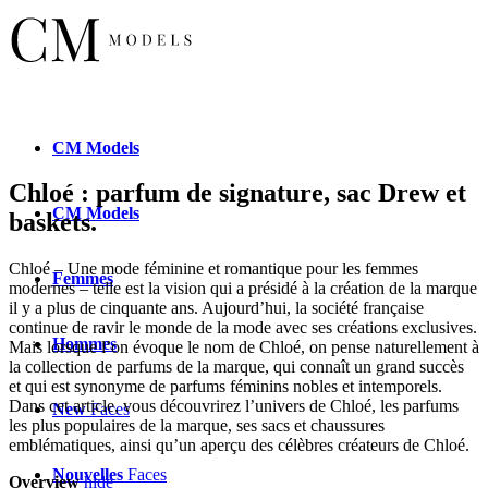
CM
Models
Chloé : parfum de signature, sac Drew et
CM
Models
baskets.
Chloé – Une mode féminine et romantique pour les femmes
Femmes
modernes – telle est la vision qui a présidé à la création de la marque
il y a plus de cinquante ans. Aujourd’hui, la société française
continue de ravir le monde de la mode avec ses créations exclusives.
Hommes
Mais lorsque l’on évoque le nom de Chloé, on pense naturellement à
la collection de parfums de la marque, qui connaît un grand succès
et qui est synonyme de parfums féminins nobles et intemporels.
Dans cet article, vous découvrirez l’univers de Chloé, les parfums
New
Faces
les plus populaires de la marque, ses sacs et chaussures
emblématiques, ainsi qu’un aperçu des célèbres créateurs de Chloé.
Nouvelles
Faces
Overview
hide