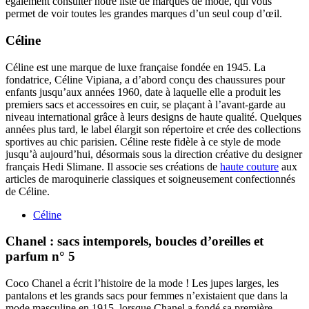
également consulter notre liste de marques de mode, qui vous
permet de voir toutes les grandes marques d’un seul coup d’œil.
Céline
Céline est une marque de luxe française fondée en 1945. La
fondatrice, Céline Vipiana, a d’abord conçu des chaussures pour
enfants jusqu’aux années 1960, date à laquelle elle a produit les
premiers sacs et accessoires en cuir, se plaçant à l’avant-garde au
niveau international grâce à leurs designs de haute qualité. Quelques
années plus tard, le label élargit son répertoire et crée des collections
sportives au chic parisien. Céline reste fidèle à ce style de mode
jusqu’à aujourd’hui, désormais sous la direction créative du designer
français Hedi Slimane. Il associe ses créations de
haute couture
aux
articles de maroquinerie classiques et soigneusement confectionnés
de Céline.
Céline
Chanel : sacs intemporels, boucles d’oreilles et
parfum n° 5
Coco Chanel a écrit l’histoire de la mode ! Les jupes larges, les
pantalons et les grands sacs pour femmes n’existaient que dans la
mode masculine en 1915, lorsque Chanel a fondé sa première