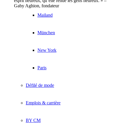
esprit heureux, qu`elle rende les gens heureux. » –
Gaby Aghion, fondateur
Mailand
München
New York
Paris
Défilé de mode
Emplois & carrière
BY CM