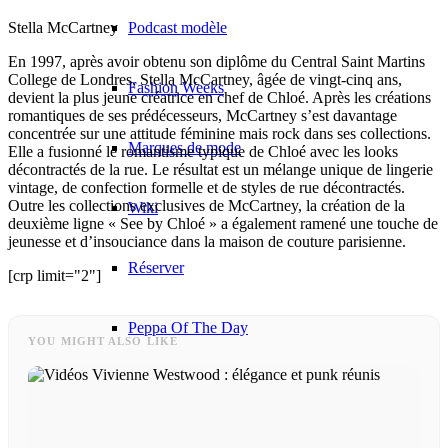
Podcast modèle
Stella McCartney
En 1997, après avoir obtenu son diplôme du Central Saint Martins
College de Londres, Stella McCartney, âgée de vingt-cinq ans,
Fashion Weeks
devient la plus jeune créatrice en chef de Chloé. Après les créations
romantiques de ses prédécesseurs, McCartney s’est davantage
concentrée sur une attitude féminine mais rock dans ses collections.
Marques de mode
Elle a fusionné le romantisme typique de Chloé avec les looks
décontractés de la rue. Le résultat est un mélange unique de lingerie
vintage, de confection formelle et de styles de rue décontractés.
Outre les collections exclusives de McCartney, la création de la
Wiki
deuxième ligne « See by Chloé » a également ramené une touche de
jeunesse et d’insouciance dans la maison de couture parisienne.
Réserver
[crp limit="2"]
Peppa Of The Day
YOU MIGHT ALSO LIKE
Contact
x Instagram