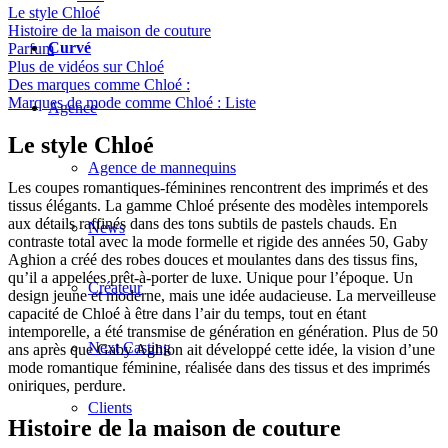
Le style Chloé
Histoire de la maison de couture
Curvé
Parfum
Plus de vidéos sur Chloé
Des marques comme Chloé :
Marques de mode comme Chloé : Liste
Agence
Le style Chloé
Agence de mannequins
Les coupes romantiques-féminines rencontrent des imprimés et des
tissus élégants. La gamme Chloé présente des modèles intemporels
aux détails raffinés dans des tons subtils de pastels chauds. En
News
contraste total avec la mode formelle et rigide des années 50, Gaby
Aghion a créé des robes douces et moulantes dans des tissus fins,
qu’il a appelées prêt-à-porter de luxe. Unique pour l’époque. Un
Créateur
design jeune et moderne, mais une idée audacieuse. La merveilleuse
capacité de Chloé à être dans l’air du temps, tout en étant
intemporelle, a été transmise de génération en génération. Plus de 50
Next Casting
ans après que Gaby Aghion ait développé cette idée, la vision d’une
mode romantique féminine, réalisée dans des tissus et des imprimés
oniriques, perdure.
Clients
Histoire de la maison de couture