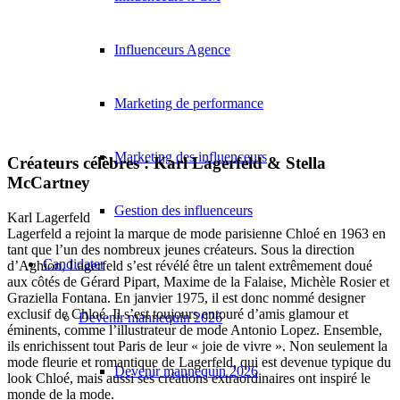
Influenceurs Agence
Marketing de performance
Marketing des influenceurs
Créateurs célèbres : Karl Lagerfeld & Stella
McCartney
Gestion des influenceurs
Karl Lagerfeld
Lagerfeld a rejoint la marque de mode parisienne Chloé en 1963 en
tant que l’un des nombreux jeunes créateurs. Sous la direction
Candidater
d’Aghion, Lagerfeld s’est révélé être un talent extrêmement doué
aux côtés de Gérard Pipart, Maxime de la Falaise, Michèle Rosier et
Graziella Fontana. En janvier 1975, il est donc nommé designer
exclusif de Chloé. Il s’est toujours entouré d’amis glamour et
Devenir mannequin 2026
éminents, comme l’illustrateur de mode Antonio Lopez. Ensemble,
ils enrichissent tout Paris de leur « joie de vivre ». Non seulement la
mode fleurie et romantique de Lagerfeld, qui est devenue typique du
Devenir mannequin 2026
look Chloé, mais aussi ses créations extraordinaires ont inspiré le
monde de la mode.