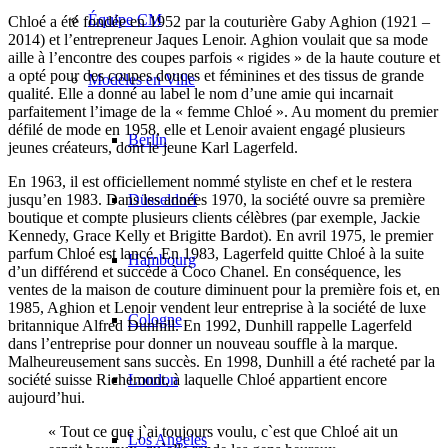
Équipe CM
Chloé a été fondée en 1952 par la couturière Gaby Aghion (1921 –
2014) et l’entrepreneur Jaques Lenoir. Aghion voulait que sa mode
aille à l’encontre des coupes parfois « rigides » de la haute couture et
a opté pour des coupes douces et féminines et des tissus de grande
Modèles en Ville
qualité. Elle a donné au label le nom d’une amie qui incarnait
parfaitement l’image de la « femme Chloé ». Au moment du premier
défilé de mode en 1958, elle et Lenoir avaient engagé plusieurs
Berlin
jeunes créateurs, dont le jeune Karl Lagerfeld.
En 1963, il est officiellement nommé styliste en chef et le restera
Düsseldorf
jusqu’en 1983. Dans les années 1970, la société ouvre sa première
boutique et compte plusieurs clients célèbres (par exemple, Jackie
Kennedy, Grace Kelly et Brigitte Bardot). En avril 1975, le premier
parfum Chloé est lancé. En 1983, Lagerfeld quitte Chloé à la suite
Hambourg
d’un différend et succède à Coco Chanel. En conséquence, les
ventes de la maison de couture diminuent pour la première fois et, en
1985, Aghion et Lenoir vendent leur entreprise à la société de luxe
Cologne
britannique Alfred Dunhill. En 1992, Dunhill rappelle Lagerfeld
dans l’entreprise pour donner un nouveau souffle à la marque.
Malheureusement sans succès. En 1998, Dunhill a été racheté par la
London
société suisse Richemont, à laquelle Chloé appartient encore
aujourd’hui.
« Tout ce que j`ai toujours voulu, c`est que Chloé ait un
Los Angeles