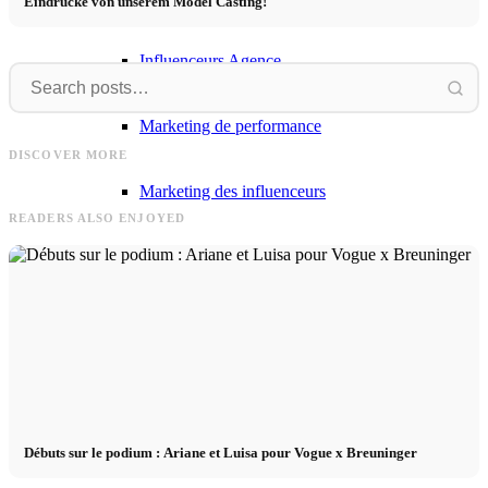
Eindrücke von unserem Model Casting!
Influenceurs Agence
Marketing de performance
Un
Artur
Un travail incroyable ! Anusha x
c
DISCOVER MORE
Karo Kauer
Artur in 8 Outfits von About You
Marketing des influenceurs
READERS ALSO ENJOYED
Gestion des influenceurs
Candidater
Devenir mannequin 2026
Devenir mannequin 2026
Débuts sur le podium : Ariane et Luisa pour Vogue x Breuninger