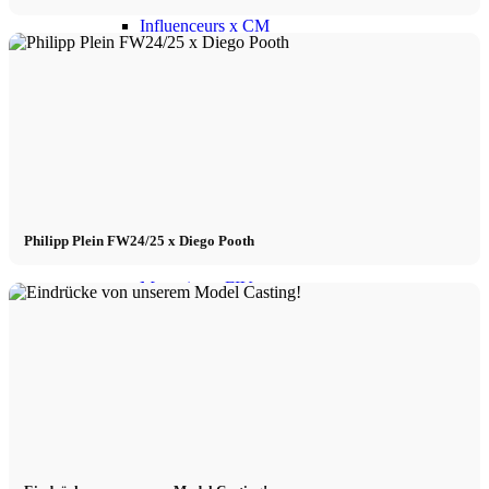
Influenceurs x CM
Marketing x One
Réalité virtuelle
Immobilien x Lukinski
Philipp Plein FW24/25 x Diego Pooth
Magazine x FIV
Couture x CM
Influenceurs
Influenceurs x CM