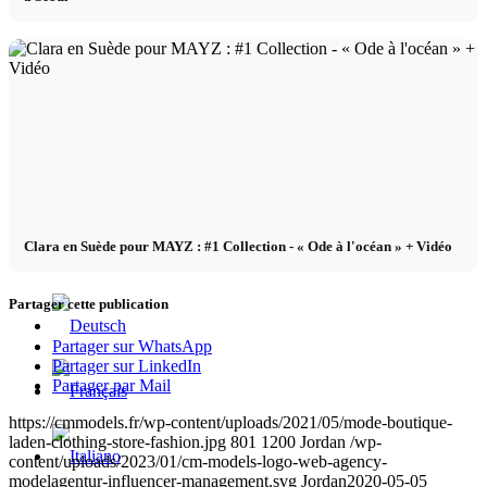
x TikTok
x YouTube
Clara en Suède pour MAYZ : #1 Collection - « Ode à l'océan » + Vidéo
Partager cette publication
Partager sur WhatsApp
Partager sur LinkedIn
Partager par Mail
https://cmmodels.fr/wp-content/uploads/2021/05/mode-boutique-
laden-clothing-store-fashion.jpg
801
1200
Jordan
/wp-
content/uploads/2023/01/cm-models-logo-web-agency-
modelagentur-influencer-management.svg
Jordan
2020-05-05