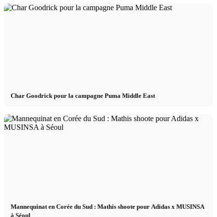
Podcast modèle
Fashion Weeks
Marques de mode
Char Goodrick pour la campagne Puma Middle East
Wiki
Réserver
Peppa Of The Day
Contact
Mannequinat en Corée du Sud : Mathis shoote pour Adidas x MUSINSA
à Séoul
x Instagram