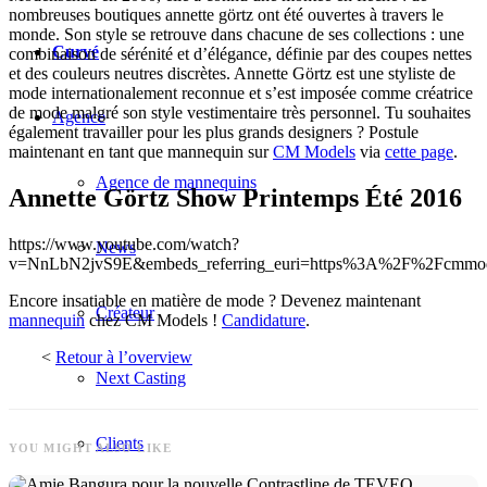
nombreuses boutiques annette görtz ont été ouvertes à travers le
monde. Son style se retrouve dans chacune de ses collections : une
Curvé
combinaison de sérénité et d’élégance, définie par des coupes nettes
et des couleurs neutres discrètes. Annette Görtz est une styliste de
mode internationalement reconnue et s’est imposée comme créatrice
de mode malgré son style vestimentaire très personnel. Tu souhaites
Agence
également travailler pour les plus grands designers ? Postule
maintenant en tant que mannequin sur
CM Models
via
cette page
.
Agence de mannequins
Annette Görtz Show Printemps Été 2016
https://www.youtube.com/watch?
News
v=NnLbN2jvS9E&embeds_referring_euri=https%3A%2F%2Fcmmo
Encore insatiable en matière de mode ? Devenez maintenant
Créateur
mannequin
chez CM Models !
Candidature
.
<
Retour à l’overview
Next Casting
Clients
YOU MIGHT ALSO LIKE