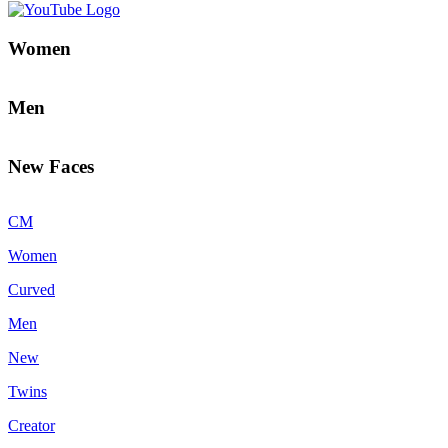
Women
Men
New Faces
CM
Women
Curved
Men
New
Twins
Creator