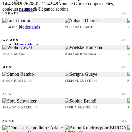
14:43:56
2026-08-02 11:42:48
Annette Görtz : coupes nettes,
couleurs neutres & élégance sereine
UPDATE
ALL ›
LUKA IBARRART
YULIANA DUARTE
YO
190
179
WOMEN
ALL ›
Menu
Menu
WIOLA KOWAL
WIETSKE BOOTSMA
VA
177
177
MEN
ALL ›
SIMON RAMBO
SERIGNE GUEYE
RU
188
186
NEW
ALL ›
SORA SCHWARZER
SOPHIA BRANDL
SE
178
181
NEWS
ALL ›