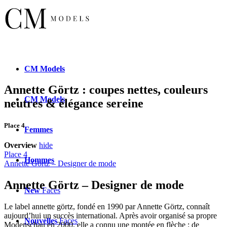
CM
Models
Annette Görtz : coupes nettes, couleurs
CM
Models
neutres & élégance sereine
Place 4
Femmes
Overview
hide
Place 4
Hommes
Annette Görtz – Designer de mode
Annette Görtz – Designer de mode
New
Faces
Le label annette görtz, fondé en 1990 par Annette Görtz, connaît
aujourd’hui un succès international. Après avoir organisé sa propre
Nouvelles
Faces
Modenschau en 2000, elle a connu une montée en flèche : de