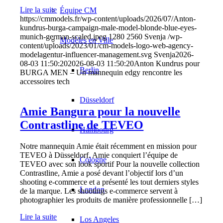
Lire la suite
Équipe CM
https://cmmodels.fr/wp-content/uploads/2026/07/Anton-
kundrus-burga-campaign-male-model-blonde-blue-eyes-
munich-german-scaled.jpeg
1280
2560
Svenja
/wp-
Modèles en Ville
content/uploads/2023/01/cm-models-logo-web-agency-
modelagentur-influencer-management.svg
Svenja
2026-
08-03 11:50:20
2026-08-03 11:50:20
Anton Kundrus pour
Berlin
BURGA MEN – Un mannequin edgy rencontre les
accessoires tech
Düsseldorf
Amie Bangura pour la nouvelle
Contrastline de TEVEO
Hambourg
Notre mannequin Amie était récemment en mission pour
TEVEO à Düsseldorf. Amie conquiert l’équipe de
Cologne
TEVEO avec son look sportif Pour la nouvelle collection
Contrastline, Amie a posé devant l’objectif lors d’un
shooting e-commerce et a présenté les tout derniers styles
London
de la marque. Les shootings e-commerce servent à
photographier les produits de manière professionnelle […]
Lire la suite
Los Angeles