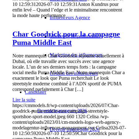
10 12:59:31
2026-07-10 12:59:31
Anton Kundrus pour
enfin levé – Quand l’edge et le minimalisme rencontrent
la mode haute performance
Influenceurs Agence
Char Goodrick pour la campagne
Marketing de performance
Puma Middle East
Marketing des influenceurs
Notre mannequin Char Goodrick séjourne actuellement à
Dubaï, où elle travaille avec succès avec une agence
locale. L’un de ses derniers temps forts : la campagne
social media Puma Middle East. Notre mannequin Char a
Gestion des influenceurs
exactement le look que Puma recherchait Le look
streetstyle moderne combiné à l’ADN sportif de PUMA
correspond parfaitement à Char […]
Candidater
Lire la suite
https://cmmodels.fr/wp-content/uploads/2026/07/Char-
Devenir mannequin 2026
goodrick-puma-middle-east-campaign-streetstyle-
sportshoe-sport-model.jpeg
660
1320
Celisa
/wp-
content/uploads/2023/01/cm-models-logo-web-agency-
modelagentur-influencer-management.svg
Celisa
2026-07-
Devenir mannequin 2026
10 12:50:59
2026-07-10 12:50:59
Char Goodrick pour la
campagne Puma Middle East