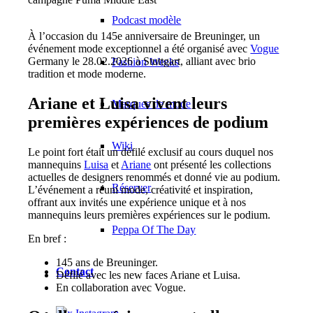
Podcast modèle
À l’occasion du 145e anniversaire de Breuninger, un
événement mode exceptionnel a été organisé avec
Vogue
Germany le 28.02.2026 à Stuttgart, alliant avec brio
Fashion Weeks
tradition et mode moderne.
Ariane et Luisa vivent leurs
Marques de mode
premières expériences de podium
Wiki
Le point fort était un défilé exclusif au cours duquel nos
mannequins
Luisa
et
Ariane
ont présenté les collections
actuelles de designers renommés et donné vie au podium.
Réserver
L’événement a réuni mode, créativité et inspiration,
offrant aux invités une expérience unique et à nos
mannequins leurs premières expériences sur le podium.
Peppa Of The Day
En bref :
145 ans de Breuninger.
Contact
Défilé avec les new faces Ariane et Luisa.
En collaboration avec Vogue.