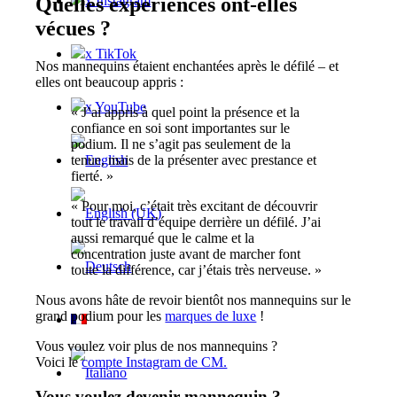
x Instagram
Quelles expériences ont-elles
vécues ?
x TikTok
Nos mannequins étaient enchantées après le défilé – et
elles ont beaucoup appris :
x YouTube
« J’ai appris à quel point la présence et la
confiance en soi sont importantes sur le
podium. Il ne s’agit pas seulement de la
tenue, mais de la présenter avec prestance et
fierté. »
« Pour moi, c’était très excitant de découvrir
tout le travail d’équipe derrière un défilé. J’ai
aussi remarqué que le calme et la
concentration juste avant de marcher font
toute la différence, car j’étais très nerveuse. »
Nous avons hâte de revoir bientôt nos mannequins sur le
grand podium pour les
marques de luxe
!
Vous voulez voir plus de nos mannequins ?
Voici le
compte Instagram de CM.
Vous voulez devenir mannequin ?