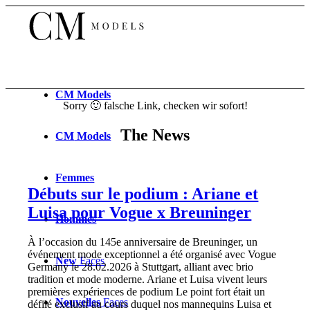
CM
Models
Sorry 🙂 falsche Link, checken wir sofort!
The News
CM
Models
Femmes
Débuts sur le podium : Ariane et
Luisa pour Vogue x Breuninger
Hommes
À l’occasion du 145e anniversaire de Breuninger, un
événement mode exceptionnel a été organisé avec Vogue
New
Faces
Germany le 28.02.2026 à Stuttgart, alliant avec brio
tradition et mode moderne. Ariane et Luisa vivent leurs
premières expériences de podium Le point fort était un
Nouvelles
Faces
défilé exclusif au cours duquel nos mannequins Luisa et