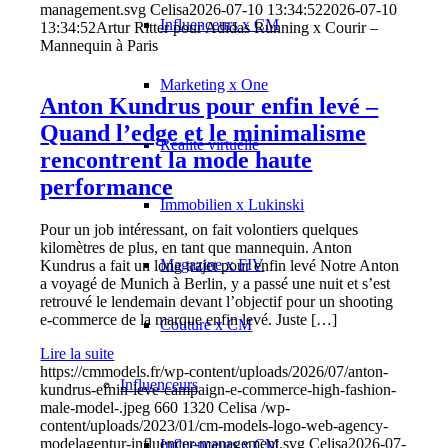
management.svg
Celisa
2026-07-10 13:34:52
2026-07-10
Influenceurs x CM
13:34:52
Artur Ritter pour Adidas Running x Courir –
Mannequin à Paris
Marketing x One
Anton Kundrus pour enfin levé –
Quand l’edge et le minimalisme
Réalité virtuelle
rencontrent la mode haute
performance
Immobilien x Lukinski
Pour un job intéressant, on fait volontiers quelques
kilomètres de plus, en tant que mannequin. Anton
Magazine x FIV
Kundrus a fait un long trajet pour enfin levé Notre Anton
a voyagé de Munich à Berlin, y a passé une nuit et s’est
retrouvé le lendemain devant l’objectif pour un shooting
e-commerce de la marque enfin levé. Juste […]
Couture x CM
Lire la suite
https://cmmodels.fr/wp-content/uploads/2026/07/anton-
Influenceurs
kundrus-efnin-leve-campaign-e-commerce-high-fashion-
male-model-.jpeg
660
1320
Celisa
/wp-
content/uploads/2023/01/cm-models-logo-web-agency-
modelagentur-influencer-management.svg
Celisa
2026-07-
Influenceurs x CM