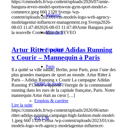
https://cmmodels.fr/wp-content/uploads/2026/07/amie-
bangura-teveo-model-sportswear-gym-sport-model-e-
commerce.jpeg
660
1320
Svenja
/wp-
Mailand
content/uploads/2023/01/cm-models-logo-web-agency-
modelagentur-influencer-management.svg
Svenja
2026-
08-03 11:47:49
2026-08-03 11:47:49
Amie Bangura pour
München
la nouvelle Contrastline de TEVEO
Artur Ritter pour Adidas Running
New York
x Courir – Mannequin à Paris
Paris
Il a quitté sa ville natale, Berlin, pour Paris, pour l’une des
plus grandes marques de sport au monde. Artur Ritter à
Paris – Adidas Running x Courir La campagne Adidas
Défilé de mode
Running x Courir a apporté l’énergie de la communauté
running dans les rues de la capitale française, Paris. Notre
mannequin Artur était au cœur […]
Emplois & carrière
Lire la suite
https://cmmodels.fr/wp-content/uploads/2026/06/artur-
ritter-adidas-running-campaign-high-fashion-male-model-
BY CM
1.jpeg
660
1320
Celisa
/wp-content/uploads/2023/01/cm-
models-logo-web-agency-modelagentur-influencer-