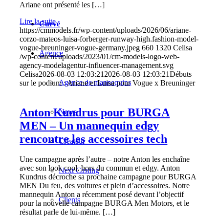
Ariane ont présenté les […]
Lire la suite
Curvé
https://cmmodels.fr/wp-content/uploads/2026/06/ariane-
corzo-mateos-luisa-forberger-runway-high.fashion-model-
vogue-breuninger-vogue-germany.jpeg
660
1320
Celisa
Agence
/wp-content/uploads/2023/01/cm-models-logo-web-
agency-modelagentur-influencer-management.svg
Celisa
2026-08-03 12:03:21
2026-08-03 12:03:21
Débuts
Agence de mannequins
sur le podium : Ariane et Luisa pour Vogue x Breuninger
Anton Kundrus pour BURGA
News
MEN – Un mannequin edgy
rencontre les accessoires tech
Créateur
Une campagne après l’autre – notre Anton les enchaîne
avec son look cool, hors du commun et edgy. Anton
Next Casting
Kundrus décroche sa prochaine campagne pour BURGA
MEN Du feu, des voitures et plein d’accessoires. Notre
mannequin Anton a récemment posé devant l’objectif
Clients
pour la nouvelle campagne BURGA Men Motors, et le
résultat parle de lui-même. […]