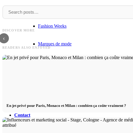
Podcast modèle
The
Marketing
The Model Book : devenir mannequin,
Fashion Weeks
castings, jobs, agences de mannequins - Le
Marketing à la performance pour 
DISCOVER MORE
livre pour les mannequins
commerce : Ads, ciblage & recibl
‹
Marques de mode
READERS ALSO ENJOYED
Wiki
Réserver
Peppa Of The Day
En jet privé pour Paris, Monaco et Milan : combien ça coûte vraiment ?
Contact
x Instagram