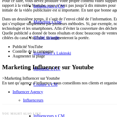
Pour ce faire, vous devez produire votre propre contenu vidéo supplé
rapport à la vidéo Youtube, vous n’avez pas jusqu’à dix minutes pour c
Influenceurs x CM
initiale de la vidéo publicitaire est si importante. En tant que bonne ag
Dans un deuxième temps, il s’agit de l’envoi ciblé de l’information. 
Marketing x One
qui s’explique simplement par plusieurs méthodes. Si, par exemple, n
technologie et les smartphones. Afin d’éviter la couverture des déchets
Quelle publicité a donné de bons résultats et donc beaucoup de ventes ou 
Réalité virtuelle
ciblées du canal YouTube, ils augmenteront la portée.
Publicité YouTube
Contrôle de la campagne
Immobilien x Lukinski
Augmenter la plage
Marketing Influencer sur Youtube
Magazine x FIV
>Marketing Influencer sur Youtube
En tant qu’agence d’influence, nous conseillons nos clients et organiso
Couture x CM
Influencer Agency
Influenceurs
YOU MIGHT ALSO LIKE
Influenceurs x CM