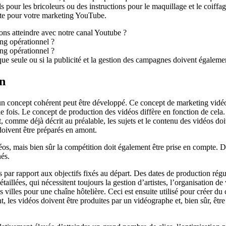
s pour les bricoleurs ou des instructions pour le maquillage et le coiffa
nte pour votre marketing YouTube.
lons atteindre avec notre canal Youtube ?
ing opérationnel ?
ing opérationnel ?
ique seule ou si la publicité et la gestion des campagnes doivent égaleme
on
un concept cohérent peut être développé. Ce concept de marketing vidéo d
ule fois. Le concept de production des vidéos diffère en fonction de c
 comme déjà décrit au préalable, les sujets et le contenu des vidéos doi
doivent être préparés en amont.
os, mais bien sûr la compétition doit également être prise en compte. Da
nés.
par rapport aux objectifs fixés au départ. Des dates de production régu
illées, qui nécessitent toujours la gestion d’artistes, l’organisation d
villes pour une chaîne hôtelière. Ceci est ensuite utilisé pour créer du
 les vidéos doivent être produites par un vidéographe et, bien sûr, être