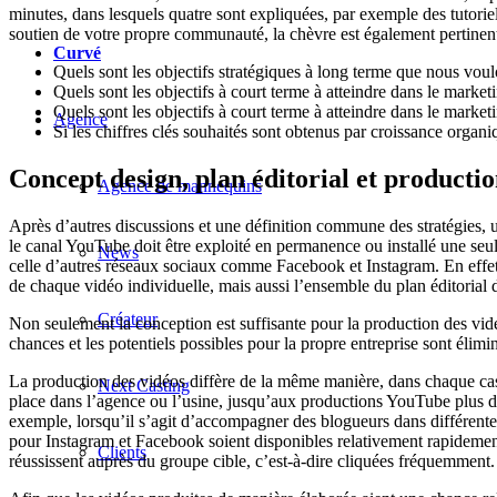
minutes, dans lesquels quatre sont expliquées, par exemple des tutoriel
soutien de votre propre communauté, la chèvre est également pertine
Curvé
Quels sont les objectifs stratégiques à long terme que nous vou
Quels sont les objectifs à court terme à atteindre dans le market
Quels sont les objectifs à court terme à atteindre dans le market
Agence
Si les chiffres clés souhaités sont obtenus par croissance organ
Concept design, plan éditorial et producti
Agence de mannequins
Après d’autres discussions et une définition commune des stratégies, 
le canal YouTube doit être exploité en permanence ou installé une se
News
celle d’autres réseaux sociaux comme Facebook et Instagram. En effet,
de chaque vidéo individuelle, mais aussi l’ensemble du plan éditorial 
Créateur
Non seulement la conception est suffisante pour la production des vidé
chances et les potentiels possibles pour la propre entreprise sont élimi
La production des vidéos diffère de la même manière, dans chaque cas 
Next Casting
place dans l’agence ou l’usine, jusqu’aux productions YouTube plus déta
exemple, lorsqu’il s’agit d’accompagner des blogueurs dans différentes 
pour Instagram et Facebook soient disponibles relativement rapidement,
Clients
réussissent auprès du groupe cible, c’est-à-dire cliquées fréquemment.