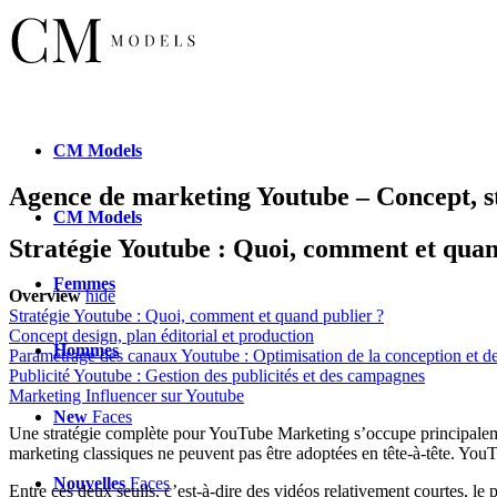
CM
Models
Agence de marketing Youtube – Concept, st
CM
Models
Stratégie Youtube : Quoi, comment et quan
Femmes
Overview
hide
Stratégie Youtube : Quoi, comment et quand publier ?
Concept design, plan éditorial et production
Hommes
Paramétrage des canaux Youtube : Optimisation de la conception et de
Publicité Youtube : Gestion des publicités et des campagnes
Marketing Influencer sur Youtube
New
Faces
Une stratégie complète pour YouTube Marketing s’occupe principaleme
marketing classiques ne peuvent pas être adoptées en tête-à-tête. Yo
Nouvelles
Faces
Entre ces deux seuils, c’est-à-dire des vidéos relativement courtes, le