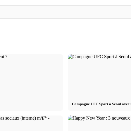
Mannequinat
CM
l'e-
Mannequinat à l'étranger : le travail
CM Creator : agence
age
international d'une agence de mannequins
Matches et campagn
Campagne UFC Sport à Séoul avec