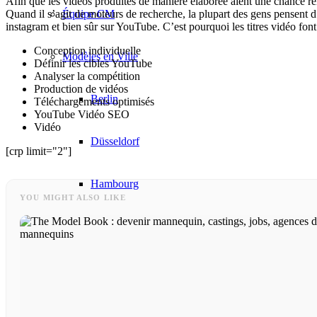
Afin que les vidéos produites de manière élaborée aient une chance re
Quand il s’agit de moteurs de recherche, la plupart des gens pensent
Équipe CM
instagram et bien sûr sur YouTube. C’est pourquoi les titres vidéo fon
Conception individuelle
Modèles en Ville
Définir les cibles YouTube
Analyser la compétition
Production de vidéos
Berlin
Téléchargements optimisés
YouTube Vidéo SEO
Vidéo
Düsseldorf
[crp limit="2"]
Hambourg
YOU MIGHT ALSO LIKE
Cologne
London
Los Angeles