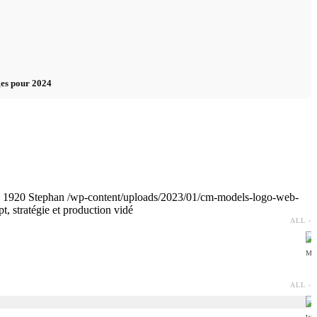
ges pour 2024
1920
Stephan
/wp-content/uploads/2023/01/cm-models-logo-web-
 stratégie et production vidé
ALL ›
MI
ALL ›