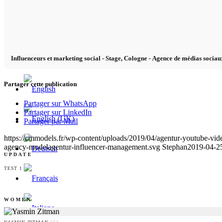
x TikTok
Influenceurs et marketing social - Stage, Cologne - Agence de médias sociaux
x YouTube
Partager cette publication
Partager sur WhatsApp
Partager sur LinkedIn
Partager par Mail
https://cmmodels.fr/wp-content/uploads/2019/04/agentur-youtube-vid
agency-modelagentur-influencer-management.svg
Stephan
2019-04-2
UPDATE
TEST 1
WOMEN