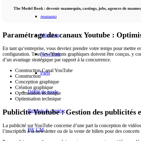
The Model Book : devenir mannequin, castings, jobs, agences de manneq
Mailand
Paramétrage des canaux Youtube : Optimisa
München
En tant qu’entreprise, vous devriez prendre votre temps pour mettre 
New York
configuration. Tous les éléments graphiques doivent être conçus, y comp
d’un avantage stratégique par rapport à la concurrence.
Construction Canal YouTube
Paris
Construction
Conception graphique
Création graphique
Défilé de mode
Optimisation technique
Optimisation technique
Emplois & carrière
Publicité Youtube : Gestion des publicités
La publicité sur YouTube concerne d’une part la conception de vidéos f
BY CM
l’inscription à la newsletter ou de la vente de billets pour des concerts 