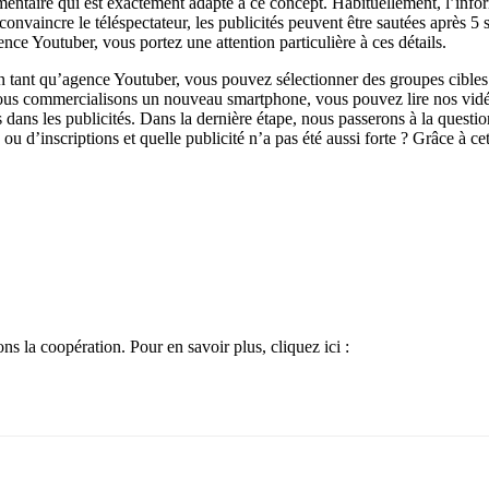
mentaire qui est exactement adapté à ce concept. Habituellement, l’inf
onvaincre le téléspectateur, les publicités peuvent être sautées après 5
ence Youtuber, vous portez une attention particulière à ces détails.
En tant qu’agence Youtuber, vous pouvez sélectionner des groupes cibles
ous commercialisons un nouveau smartphone, vous pouvez lire nos vidéos
 dans les publicités. Dans la dernière étape, nous passerons à la questi
d’inscriptions et quelle publicité n’a pas été aussi forte ? Grâce à cette
ns la coopération. Pour en savoir plus, cliquez ici :