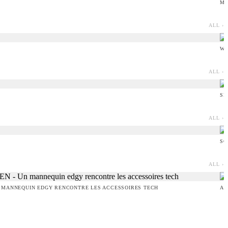
MI
ALL ›
WI
ALL ›
SI
ALL ›
SO
ALL ›
 MANNEQUIN EDGY RENCONTRE LES ACCESSOIRES TECH
AM