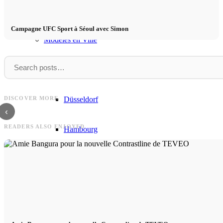
Équipe CM
Campagne UFC Sport à Séoul avec Simon
Modèles en Ville
Berlin
Modeljob
Insider
Modeljob à Lisbonne - Shooting pour
Insider : impressions de notre ca
Düsseldorf
DISCOVER MORE
Lanidor sur un ranch
mannequins !
‹
READERS ALSO ENJOYED
Hambourg
Cologne
London
Los Angeles