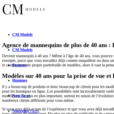
CM
Models
Agence de mannequins de plus de 40 ans : 
CM
Models
Devenir mannequin à 40 ans ? Même à l’âge de 40 ans, vous pouvez tou
exemple, parce que vous travaillez déjà comme maquilleur ou dans une 
Femmes
et construire votre propre portefeuille de modèles, alors il vaut la p
Modèles sur 40 ans pour la prise de vue et l
Hommes
Il y a beaucoup de produits et donc beaucoup de clients pour les modè
pour les boutiques en ligne. Les possibilités sont incroyablement var
New
Faces
modèles est de plus en plus important, surtout en raison de l’évolutio
nombreux clients différents pour vous-même.
Si vous avez déjà acquis de l’expérience et que vous avez déjà trav
Nouvelles
Faces
nous venons de mentionner. De plus en plus de publicités et de campag