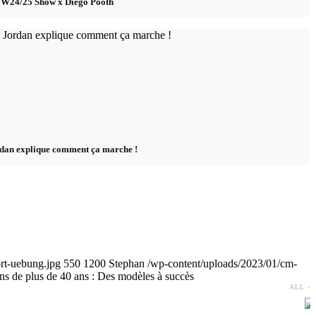
 FW24/25 Show x Diego Pooth
dan explique comment ça marche !
rt-uebung.jpg
550
1200
Stephan
/wp-content/uploads/2023/01/cm-
 de plus de 40 ans : Des modèles à succès
ALL ›