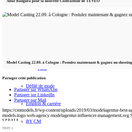
Amie Bangura pour la nouvelle Contrastline de TEVEO
Mailand
München
New York
Model Casting 22.09. à Cologne : Postulez maintenant & gagnez un shootin
Paris
Partager cette publication
Défilé de mode
Partager sur WhatsApp
Partager sur LinkedIn
Partager par Mail
Emplois & carrière
https://cmmodels.fr/wp-content/uploads/2019/03/modelagentur-best-
models-logo-web-agency-modelagentur-influencer-management.svg
UPDATE
BY CM
TEST 1