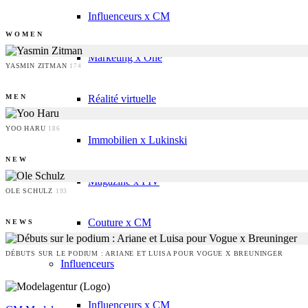
Influenceurs x CM
WOMEN
Marketing x One
YASMIN ZITMAN
174
Réalité virtuelle
MEN
YOO HARU
186
Immobilien x Lukinski
NEW
Magazine x FIV
OLE SCHULZ
193
Couture x CM
NEWS
DÉBUTS SUR LE PODIUM : ARIANE ET LUISA POUR VOGUE X BREUNINGER
Influenceurs
Influenceurs x CM