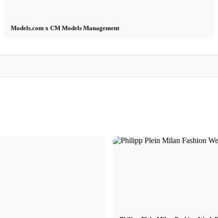
Models.com x CM Models Management
FAVELA
Artur
sting de
FAVELA Clothing - 
Artur dans 8 tenues d'About You
Basile Lafrej et Do