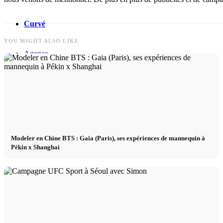
Curvé
YOU MIGHT ALSO LIKE
Agence
Agence de mannequins
News
Modeler en Chine BTS : Gaia (Paris), ses expériences de mannequin à
Créateur
Pékin x Shanghai
Next Casting
Clients