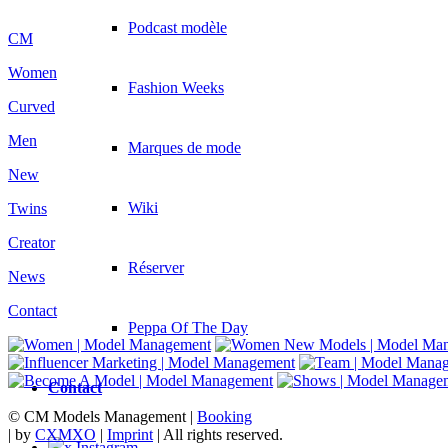
Podcast modèle
CM
Women
Fashion Weeks
Curved
Men
Marques de mode
New
Wiki
Twins
Creator
Réserver
News
Contact
Peppa Of The Day
Contact
© CM Models Management |
Booking
|
by
CXMXO
|
Imprint
| All rights reserved.
x Instagram