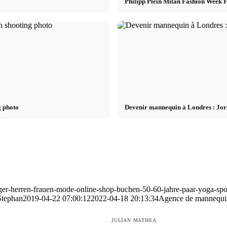
Philipp Plein Milan Fashion Week
g photo
Devenir mannequin à Londres : Jor
ager-herren-frauen-mode-online-shop-buchen-50-60-jahre-paar-yoga-spo
Stephan
2019-04-22 07:00:12
2022-04-18 20:13:34
Agence de mannequins
JULIAN MATHEA