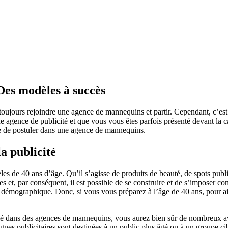
Des modèles à succès
jours rejoindre une agence de mannequins et partir. Cependant, c’est 
agence de publicité et que vous vous êtes parfois présenté devant la c
eine de postuler dans une agence de mannequins.
a publicité
les de 40 ans d’âge. Qu’il s’agisse de produits de beauté, de spots publ
iées et, par conséquent, il est possible de se construire et de s’impos
n démographique. Donc, si vous vous préparez à l’âge de 40 ans, pour ai
aillé dans des agences de mannequins, vous aurez bien sûr de nombreu
nes publicitaires sont destinées à un public plus âgé ou à un groupe ci