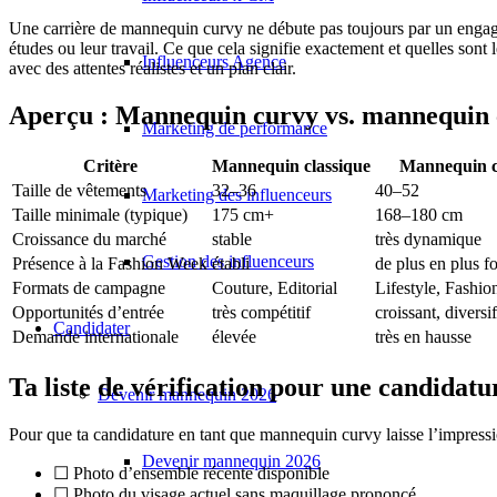
Une carrière de mannequin curvy ne débute pas toujours par un engage
études ou leur travail. Ce que cela signifie exactement et quelles sont 
Influenceurs Agence
avec des attentes réalistes et un plan clair.
Aperçu : Mannequin curvy vs. mannequin 
Marketing de performance
Critère
Mannequin classique
Mannequin 
Taille de vêtements
32–36
40–52
Marketing des influenceurs
Taille minimale (typique)
175 cm+
168–180 cm
Croissance du marché
stable
très dynamique
Gestion des influenceurs
Présence à la Fashion Week
établi
de plus en plus fo
Formats de campagne
Couture, Editorial
Lifestyle, Fashio
Opportunités d’entrée
très compétitif
croissant, diversif
Candidater
Demande internationale
élevée
très en hausse
Ta liste de vérification pour une candida
Devenir mannequin 2026
Pour que ta candidature en tant que mannequin curvy laisse l’impression
Devenir mannequin 2026
☐ Photo d’ensemble récente disponible
☐ Photo du visage actuel sans maquillage prononcé