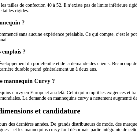
tailles de confection 40 à 52. Il n’existe pas de limite inférieure rigide
tailles rigides.
annequin ?
ncé sans aucune expérience préalable. Ce qui compte, c’est le potent
nal.
s emplois ?
éveloppement du portefeuille et de la demande des clients. Beaucoup de 
carrière durable prend généralement un à deux ans.
 que mannequin Curvy ?
ns curvy en Europe et au-delà. Celui qui remplit les exigences et trava
s mondiales. La demande en mannequins curvy a nettement augmenté da
dimensions et candidature
rs des dernières années. De grands distributeurs de mode, des marques
gnes – et les mannequins curvy font désormais partie intégrante de cette