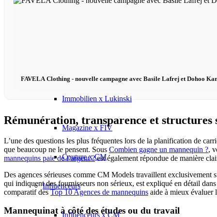
Influenceurs x CM
Marketing x One
Réalité virtuelle
FAVELA Clothing - nouvelle campagne avec Basile Lafrej et Dohoo Ka
Immobilien x Lukinski
Rémunération, transparence et structures 
Magazine x FIV
L’une des questions les plus fréquentes lors de la planification de c
que beaucoup ne le pensent. Sous
Combien gagne un mannequin ?
, 
Couture x CM
mannequins paie de l’argent ?
est également répondue de manière clai
Des agences sérieuses comme CM Models travaillent exclusivement su
qui indiquent des fournisseurs non sérieux, est expliqué en détail dan
Influenceurs
comparatif des
Top 10 Agences de mannequins
aide à mieux évaluer 
Mannequinat à côté des études ou du travail
Influenceurs x CM