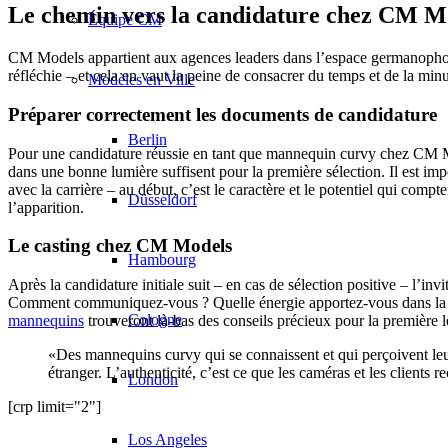
Le chemin vers la candidature chez CM M
Équipe CM
CM Models appartient aux agences leaders dans l’espace germanophone
réfléchie – et cela en vaut la peine de consacrer du temps et de la min
Modèles en Ville
Préparer correctement les documents de candidature
Berlin
Pour une candidature réussie en tant que mannequin curvy chez CM Mod
dans une bonne lumière suffisent pour la première sélection. Il est i
avec la carrière – au début, c’est le caractère et le potentiel qui co
Düsseldorf
l’apparition.
Le casting chez CM Models
Hambourg
Après la candidature initiale suit – en cas de sélection positive – l’inv
Comment communiquez-vous ? Quelle énergie apportez-vous dans la pi
Cologne
mannequins
trouveront là-bas des conseils précieux pour la première le
«Des mannequins curvy qui se connaissent et qui perçoivent le
étranger. L’authenticité, c’est ce que les caméras et les clients 
London
[crp limit="2"]
Los Angeles