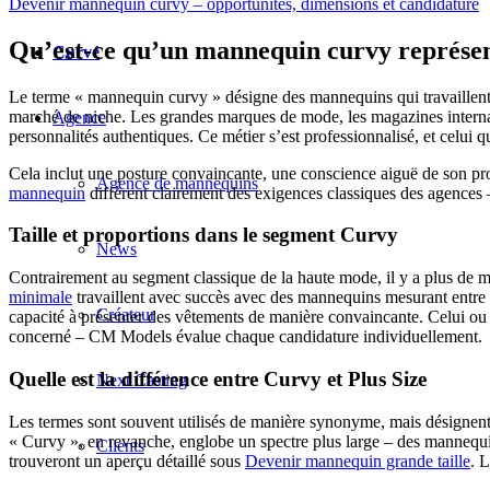
Devenir mannequin curvy – opportunités, dimensions et candidature
Qu’est-ce qu’un mannequin curvy représen
Curvé
Le terme « mannequin curvy » désigne des mannequins qui travaillent da
marché de niche. Les grandes marques de mode, les magazines internat
Agence
personnalités authentiques. Ce métier s’est professionnalisé, et celui q
Cela inclut une posture convaincante, une conscience aiguë de son pro
Agence de mannequins
mannequin
diffèrent clairement des exigences classiques des agences – 
Taille et proportions dans le segment Curvy
News
Contrairement au segment classique de la haute mode, il y a plus de 
minimale
travaillent avec succès avec des mannequins mesurant entre 1
Créateur
capacité à présenter des vêtements de manière convaincante. Celui ou
concerné – CM Models évalue chaque candidature individuellement.
Quelle est la différence entre Curvy et Plus Size
Next Casting
Les termes sont souvent utilisés de manière synonyme, mais désignent de
« Curvy », en revanche, englobe un spectre plus large – des mannequin
Clients
trouveront un aperçu détaillé sous
Devenir mannequin grande taille
. L