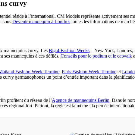
ins curvy
entiel réside à l’international. CM Models représente activement ses m
ra sous
Devenir mannequin à Londres
toutes les informations de marché 
aux mannequins curvy. Les
Big 4 Fashion Weeks
– New York, Londres, Mi
t ses mannequins à ces défilés.
Conseils pour le podium et le catwalk
a
Mailand Fashion Week Termine
,
Paris Fashion Week Termine
et
Londo
curvy germanophones un point d’entrée important dans la planification 
n profitent du réseau de l’
Agence de mannequins Berlin
. Dans le nord
ccès régional fort. Partout, la règle est la même : la percée internation