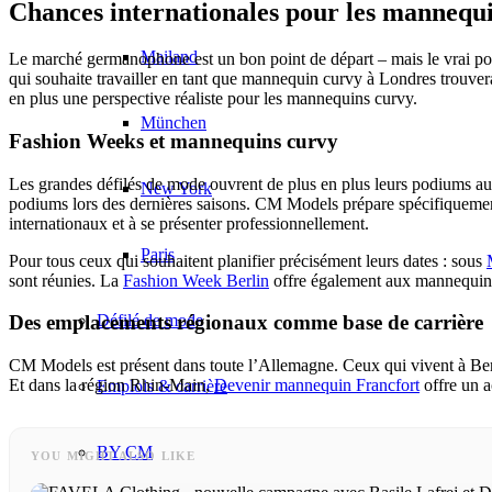
Chances internationales pour les mannequ
Mailand
Le marché germanophone est un bon point de départ – mais le vrai pot
qui souhaite travailler en tant que mannequin curvy à Londres trouve
en plus une perspective réaliste pour les mannequins curvy.
München
Fashion Weeks et mannequins curvy
Les grandes défilés de mode ouvrent de plus en plus leurs podiums 
New York
podiums lors des dernières saisons. CM Models prépare spécifiquemen
internationaux et à se présenter professionnellement.
Paris
Pour tous ceux qui souhaitent planifier précisément leurs dates : sous
sont réunies. La
Fashion Week Berlin
offre également aux mannequins 
Défilé de mode
Des emplacements régionaux comme base de carrière
CM Models est présent dans toute l’Allemagne. Ceux qui vivent à Berli
Et dans la région Rhin-Main,
Devenir mannequin Francfort
offre un a
Emplois & carrière
BY CM
YOU MIGHT ALSO LIKE