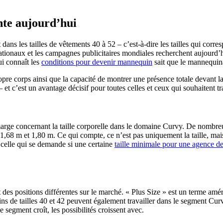
te aujourd’hui
ns les tailles de vêtements 40 à 52 – c’est-à-dire les tailles qui corre
ionaux et les campagnes publicitaires mondiales recherchent aujourd’h
ui connaît les
conditions pour devenir mannequin
sait que le mannequina
pre corps ainsi que la capacité de montrer une présence totale devant 
et c’est un avantage décisif pour toutes celles et ceux qui souhaitent tra
marge concernant la taille corporelle dans le domaine Curvy. De nombre
,68 m et 1,80 m. Ce qui compte, ce n’est pas uniquement la taille, mais
 celle qui se demande si une certaine
taille minimale pour une agence 
s positions différentes sur le marché. « Plus Size » est un terme améric
s de tailles 40 et 42 peuvent également travailler dans le segment Curv
e segment croît, les possibilités croissent avec.