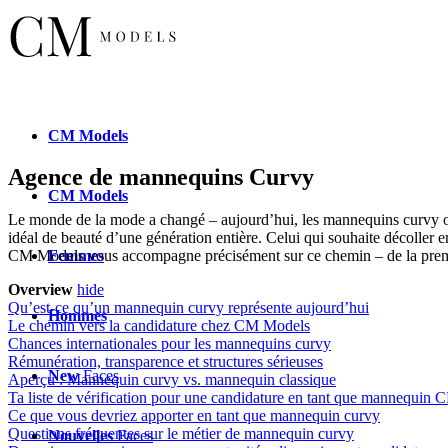
CM
Models
Agence de mannequins Curvy
CM
Models
Le monde de la mode a changé – aujourd’hui, les mannequins curvy oc
idéal de beauté d’une génération entière. Celui qui souhaite décoller 
Femmes
CM Models vous accompagne précisément sur ce chemin – de la premièr
Overview
hide
Qu’est-ce qu’un mannequin curvy représente aujourd’hui
Hommes
Le chemin vers la candidature chez CM Models
Chances internationales pour les mannequins curvy
Rémunération, transparence et structures sérieuses
New
Faces
Aperçu : Mannequin curvy vs. mannequin classique
Ta liste de vérification pour une candidature en tant que mannequin 
Ce que vous devriez apporter en tant que mannequin curvy
Questions fréquentes sur le métier de mannequin curvy
Nouvelles
Faces