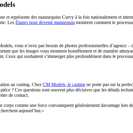
odels
 et représente des mannequins Curvy à la fois nationalement et inter
utie. Les
Étapes pour devenir mannequin
montrent comment le processus e
els, vous n’avez pas besoin de photos professionnelles d’agence – du 
mportant que les images vous montrent honnêtement et de manière attray
mptent. Ceux qui souhaitent s’immerger plus profondément dans le process
itation au casting. Chez
CM Models, le casting
ne porte pas sur la perfe
èce ? Ces questions sont souvent plus décisives que les détails tech
ttre de contact.
ur corps comme une force convainquent généralement davantage lors des
recherchent aujourd’hui.»