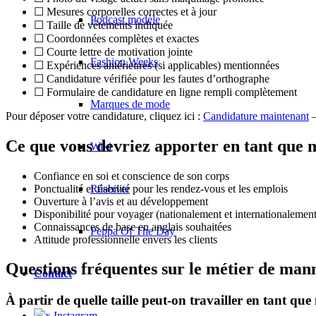
☐ Mesures corporelles correctes et à jour
Podcast modèle
☐ Taille de vêtements indiquée
☐ Coordonnées complètes et exactes
☐ Courte lettre de motivation jointe
Fashion Weeks
☐ Expériences antérieures (si applicables) mentionnées
☐ Candidature vérifiée pour les fautes d’orthographe
☐ Formulaire de candidature en ligne rempli complètement
Marques de mode
Pour déposer votre candidature, cliquez ici :
Candidature maintenant
–
Ce que vous devriez apporter en tant que
Wiki
Confiance en soi et conscience de son corps
Ponctualité et fiabilité pour les rendez-vous et les emplois
Réserver
Ouverture à l’avis et au développement
Disponibilité pour voyager (nationalement et internationalement
Connaissances de base en anglais souhaitées
Peppa Of The Day
Attitude professionnelle envers les clients
Questions fréquentes sur le métier de man
Contact
À partir de quelle taille peut-on travailler en tant q
x Instagram