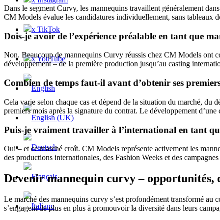
Dans le segment Curvy, les mannequins travaillent généralement dans les 
CM Models évalue les candidatures individuellement, sans tableaux de 
x TikTok
Dois-je avoir de l’expérience préalable en tant que m
Non. Beaucoup de mannequins Curvy réussis chez CM Models ont comme
x YouTube
développement – de la première production jusqu’au casting internatio
Combien de temps faut-il avant d’obtenir ses premier
Cela varie selon chaque cas et dépend de la situation du marché, du d
premiers mois après la signature du contrat. Le développement d’une 
Puis-je vraiment travailler à l’international en tant
Oui – et ce marché croît. CM Models représente activement les mannequi
des productions internationales, des Fashion Weeks et des campagne
Devenir mannequin curvy – opportunités, 
Le marché des mannequins curvy s’est profondément transformé au cou
s’engagent de plus en plus à promouvoir la diversité dans leurs campa