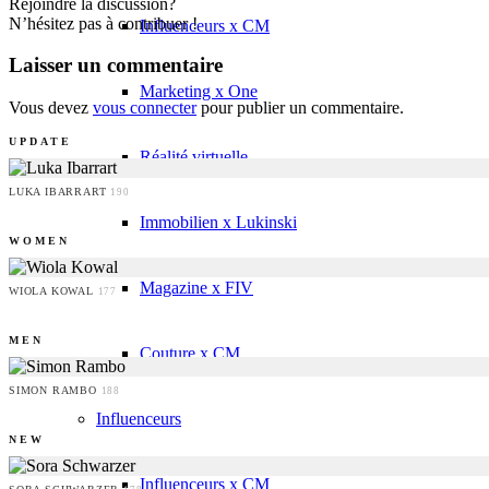
Rejoindre la discussion?
N’hésitez pas à contribuer !
Influenceurs x CM
Laisser un commentaire
Marketing x One
Vous devez
vous connecter
pour publier un commentaire.
UPDATE
Réalité virtuelle
LUKA IBARRART
190
Immobilien x Lukinski
WOMEN
Magazine x FIV
WIOLA KOWAL
177
MEN
Couture x CM
SIMON RAMBO
188
Influenceurs
NEW
Influenceurs x CM