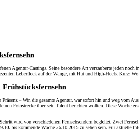
ksfernsehn
fenen Agentur-Castings. Seine besondere Art verzauberte jeden noch i
 dezenten Leberfleck auf der Wange, mit Hut und High-Heels. Kurz: Wo
 Frühstücksfernsehn
te Präsenz – Wir, die gesamte Agentur, war sofort hin und weg vom A
 kleinen Fotostrecke über sein Talent berichten wollten. Diese Woche er
ritt wird von verschiedenen Fernsehsendern begleitet. Zwei Fernsehp
.10. bis kommende Woche 26.10.2015 zu sehen sein. Für aktuelle Inf