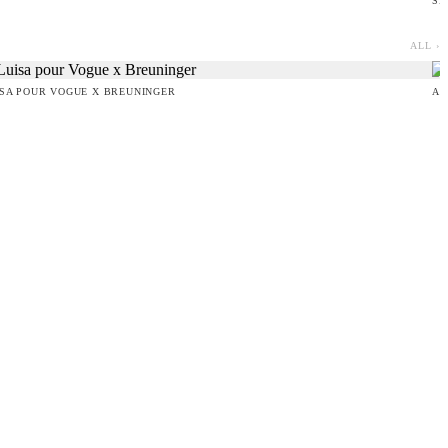
SE
ALL ›
ISA POUR VOGUE X BREUNINGER
AN