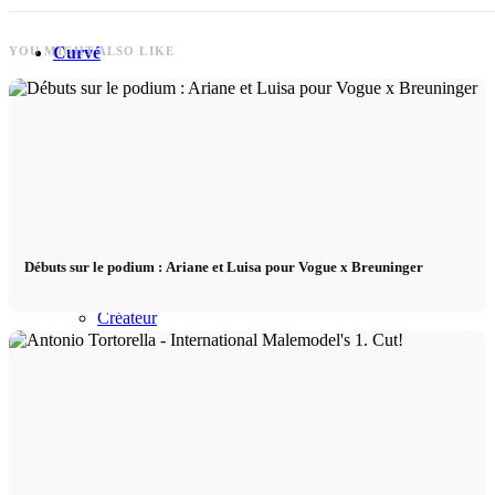
Curvé
YOU MIGHT ALSO LIKE
Agence
Agence de mannequins
News
Débuts sur le podium : Ariane et Luisa pour Vogue x Breuninger
Créateur
Next Casting
Clients