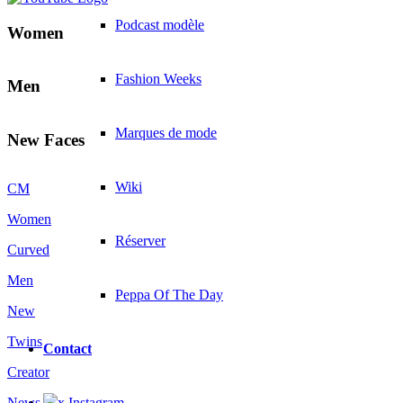
Podcast modèle
Women
Fashion Weeks
Men
Marques de mode
New Faces
Wiki
CM
Women
Réserver
Curved
Men
Peppa Of The Day
New
Twins
Contact
Creator
x Instagram
News