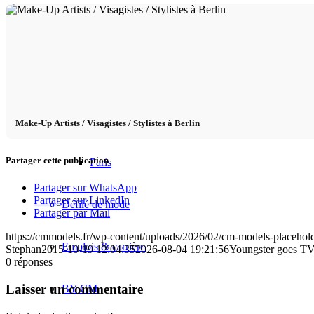
Mailand
München
New York
Make-Up Artists / Visagistes / Stylistes à Berlin
Partager cette publication
Paris
Partager sur WhatsApp
Partager sur LinkedIn
Défilé de mode
Partager par Mail
https://cmmodels.fr/wp-content/uploads/2026/02/cm-models-placehold
Emplois & carrière
Stephan
2015-10-19 12:04:35
2026-08-04 19:21:56
Youngster goes TV
0
réponses
Laisser un commentaire
BY CM