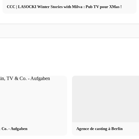
CCC | LASOCKI Winter Stories with Milva : Pub TV pour XMas !
Jeremy
Vidéo
ogy - TV
Jeremy Fragrance: Vom Model zum
Vidéo Printemps / Ét
internationalen Parfüm Influencer
casting et emplois 
 Co. - Aufgaben
Agence de casting à Berlin