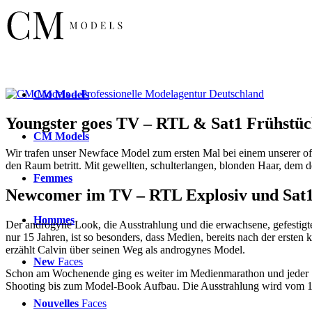
CM
Models
Youngster goes TV – RTL & Sat1 Frühstüc
CM
Models
Wir trafen unser Newface Model zum ersten Mal bei einem unserer of
den Raum betritt. Mit gewellten, schulterlangen, blonden Haar, dem
Femmes
Newcomer im TV – RTL Explosiv und Sat1
Hommes
Der androgyne Look, die Ausstrahlung und die erwachsene, gefestig
nur 15 Jahren, ist so besonders, dass Medien, bereits nach der ersten
erzählt Calvin über seinen Weg als androgynes Model.
New
Faces
Schon am Wochenende ging es weiter im Medienmarathon und jeder Sch
Shooting bis zum Model-Book Aufbau. Die Ausstrahlung wird vom 19
Nouvelles
Faces