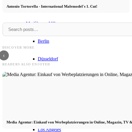
Équipe CM
Antonio Tortorella - International Malemodel's 1. Cut!
Modèles en Ville
CM
Milva
Berlin
CM Models Inhaber Stephan M. Czaja:
Milva x Pantene Pro-V Hair Biol
DISCOVER MORE
Neue TV Interviews
Werbespot (UK)
‹
Düsseldorf
READERS ALSO ENJOYED
Hambourg
Cologne
London
Media Agentur: Einkauf von Werbeplatzierungen in Online, Magazin, TV &
Los Angeles