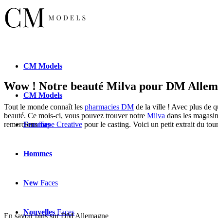
CM
Models
Wow ! Notre beauté Milva pour DM Allema
CM
Models
Tout le monde connaît les
pharmacies DM
de la ville ! Avec plus de 
beauté. Ce mois-ci, vous pouvez trouver notre
Milva
dans les magasin
Femmes
remercions
Tape Creative
pour le casting. Voici un petit extrait du tou
Hommes
New
Faces
Nouvelles
Faces
En savoir plus sur DM Allemagne