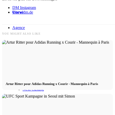
DM Instagram
Curvé
Www.dm.de
Agence
YOU MIGHT ALSO LIKE
Agence de mannequins
News
Créateur
Artur Ritter pour Adidas Running x Courir - Mannequin à Paris
Next Casting
Clients