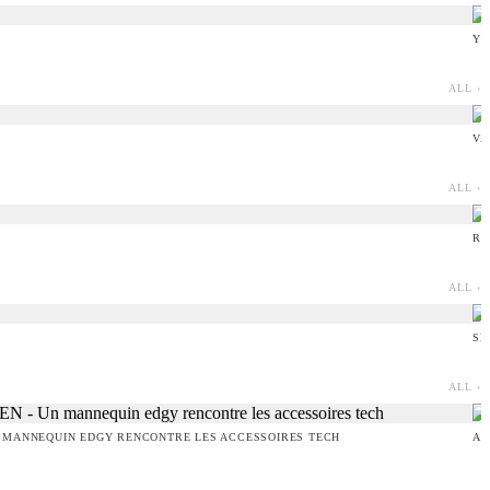
YO
ALL ›
VA
ALL ›
RU
ALL ›
SE
ALL ›
 MANNEQUIN EDGY RENCONTRE LES ACCESSOIRES TECH
AM