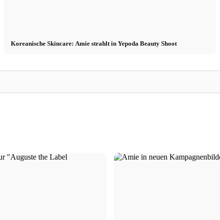
Koreanische Skincare: Amie strahlt in Yepoda Beauty Shoot
Gaia
CM
rooks
Gaia verzaubert im Glam Goth Look für
CM Creator : agence
schwedisches Daisy Beauty Magazine
Matches et campagn