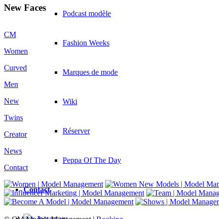
New Faces
Podcast modèle
CM
Fashion Weeks
Women
Curved
Marques de mode
Men
New
Wiki
Twins
Réserver
Creator
News
Peppa Of The Day
Contact
Contact
x Instagram