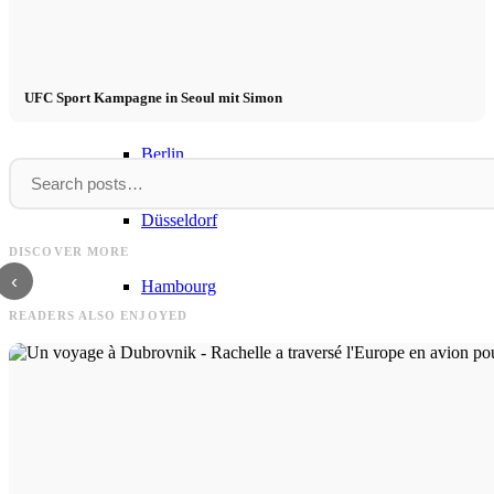
Équipe CM
Modèles en Ville
UFC Sport Kampagne in Seoul mit Simon
Berlin
Kampagne
Noah
Düsseldorf
Kampagne Herbst/Winter 2023 by Aylin
Noah in der neuen Kampagne: B
DISCOVER MORE
König
Brothers FW23
‹
Hambourg
READERS ALSO ENJOYED
Cologne
London
Los Angeles