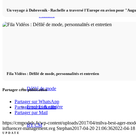
Un voyage à Dubrovnik - Rachelle a traversé l'Europe en avion pour "Augu
Mailand
München
New York
Paris
Fila Vidéos : Défilé de mode, personnalités et entretien
Défilé de mode
Partager cette publication
Partager sur WhatsApp
Emplois & carrière
Partager sur LinkedIn
Partager par Mail
https://cmmodels.fr/wp-content/uploads/2017/04/milva-best-ager-mod
BY CM
influencer-management.svg
Stephan
2017-04-20 21:06:36
2022-04-18
UPDATE