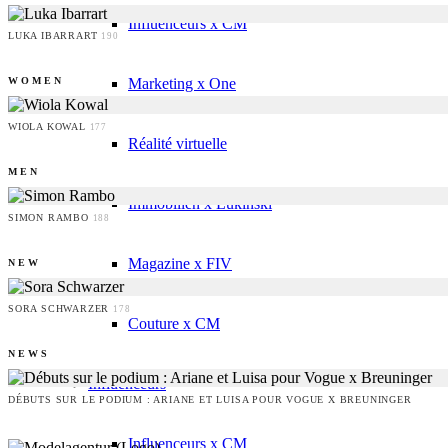
Influenceurs x CM
LUKA IBARRART
190
Marketing x One
WOMEN
WIOLA KOWAL
177
Réalité virtuelle
MEN
Immobilien x Lukinski
SIMON RAMBO
188
Magazine x FIV
NEW
SORA SCHWARZER
178
Couture x CM
NEWS
Influenceurs
DÉBUTS SUR LE PODIUM : ARIANE ET LUISA POUR VOGUE X BREUNINGER
Influenceurs x CM