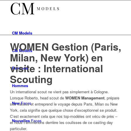
CM
Models
WOMEN Gestion (Paris,
CM
Models
Milan, New York) en
visite : International
Femmes
Scouting
Hommes
Un international scout ne vient pas simplement à Cologne.
Lorsque Roberto, head scout de
WOMEN Management
, prépare
New
Faces
ses valises et entreprend le voyage depuis Paris, Milan ou New
York, cela signifie que quelque chose d’exceptionnel se produit.
C’est exactement cela que nos top-modèles ont vécu de près –
Nouvelles
Faces
et nous t’emmenons derrière les coulisses de ce casting day
particulier.