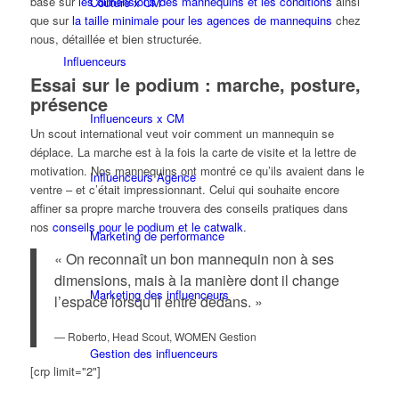
base sur
les dimensions des mannequins et les conditions
ainsi
Couture x CM
que sur
la taille minimale pour les agences de mannequins
chez
nous, détaillée et bien structurée.
Influenceurs
Essai sur le podium : marche, posture,
présence
Influenceurs x CM
Un scout international veut voir comment un mannequin se
déplace. La marche est à la fois la carte de visite et la lettre de
motivation. Nos mannequins ont montré ce qu’ils avaient dans le
Influenceurs Agence
ventre – et c’était impressionnant. Celui qui souhaite encore
affiner sa propre marche trouvera des conseils pratiques dans
nos
conseils pour le podium et le catwalk
.
Marketing de performance
« On reconnaît un bon mannequin non à ses
dimensions, mais à la manière dont il change
Marketing des influenceurs
l’espace lorsqu’il entre dedans. »
— Roberto, Head Scout, WOMEN Gestion
Gestion des influenceurs
[crp limit="2"]