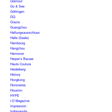
Glamour
Go & See
Göttingen
GQ
Grazia
Guangzhou
Haftungsausschluss
Halle (Saale)
Hambourg
Hangzhou
Hannover
Harper’s Bazaar
Haute Couture
Heidelberg
History
Hongkong
Honoraires
Houston
HYPE
I-D Magazine
Impression
Indianapolis