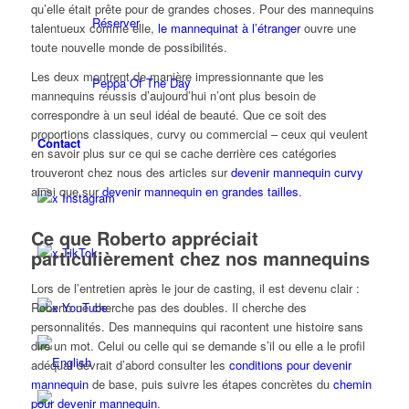
qu’elle était prête pour de grandes choses. Pour des mannequins
Réserver
talentueux comme elle,
le mannequinat à l’étranger
ouvre une
toute nouvelle monde de possibilités.
Les deux montrent de manière impressionnante que les
Peppa Of The Day
mannequins réussis d’aujourd’hui n’ont plus besoin de
correspondre à un seul idéal de beauté. Que ce soit des
proportions classiques, curvy ou commercial – ceux qui veulent
Contact
en savoir plus sur ce qui se cache derrière ces catégories
trouveront chez nous des articles sur
devenir mannequin curvy
ainsi que sur
devenir mannequin en grandes tailles
.
x Instagram
Ce que Roberto appréciait
x TikTok
particulièrement chez nos mannequins
Lors de l’entretien après le jour de casting, il est devenu clair :
x YouTube
Roberto ne cherche pas des doubles. Il cherche des
personnalités. Des mannequins qui racontent une histoire sans
dire un mot. Celui ou celle qui se demande s’il ou elle a le profil
adéquat devrait d’abord consulter les
conditions pour devenir
mannequin
de base, puis suivre les étapes concrètes du
chemin
pour devenir mannequin
.