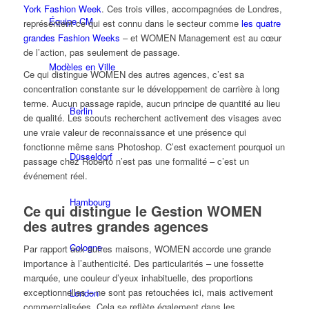
York Fashion Week
. Ces trois villes, accompagnées de Londres,
Équipe CM
représentent ce qui est connu dans le secteur comme
les quatre
grandes Fashion Weeks
– et WOMEN Management est au cœur
de l’action, pas seulement de passage.
Modèles en Ville
Ce qui distingue WOMEN des autres agences, c’est sa
concentration constante sur le développement de carrière à long
terme. Aucun passage rapide, aucun principe de quantité au lieu
Berlin
de qualité. Les scouts recherchent activement des visages avec
une vraie valeur de reconnaissance et une présence qui
fonctionne même sans Photoshop. C’est exactement pourquoi un
Düsseldorf
passage chez Roberto n’est pas une formalité – c’est un
événement réel.
Hambourg
Ce qui distingue le Gestion WOMEN
des autres grandes agences
Cologne
Par rapport aux autres maisons, WOMEN accorde une grande
importance à l’authenticité. Des particularités – une fossette
marquée, une couleur d’yeux inhabituelle, des proportions
exceptionnelles – ne sont pas retouchées ici, mais activement
London
commercialisées. Cela se reflète également dans les