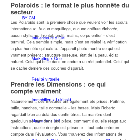
Polaroids : le format le plus honnête du
secteur
BY CM
Les Polaroids sont la première chose que veulent voir les scouts
internationaux. Aucun maquillage, aucune coiffure élaborée,
aucun stylisme. Frontal, profil, mains, corps entier – c’est
Influenceurs x CM
terminé. Cela semble simple, mais c’est en réalité la vérification
la plus honnête qui existe. L’appareil photo montre ce qui est
vraiment présent : structure osseuse, état de la peau, éclat
Marketing x One
naturel. Celui qui brille dans ce cadre a un réel potentiel. Celui qui
se cache derrière des couches disparaît.
Réalité virtuelle
Prendre les Dimensions : ce qui
compte vraiment
Immobilien x Lukinski
Naturellement, des mesures ont également été prises. Poitrine,
taille, hanches, taille corporelle – les bases. Mais Roberto
regardait bien au-delà des centimètres. La manière dont
Magazine x FIV
quelqu’un se tient dans une pièce, comment il ou elle réagit aux
instructions, quelle énergie est présente – tout cela entre en
compte dans l’évaluation. Vous trouverez des informations de