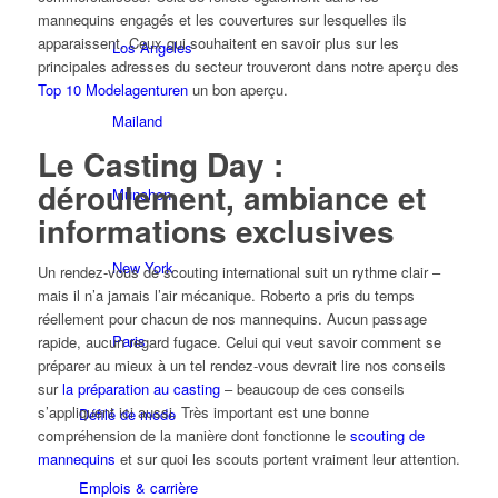
mannequins engagés et les couvertures sur lesquelles ils
apparaissent. Ceux qui souhaitent en savoir plus sur les
Los Angeles
principales adresses du secteur trouveront dans notre aperçu des
Top 10 Modelagenturen
un bon aperçu.
Mailand
Le Casting Day :
déroulement, ambiance et
München
informations exclusives
New York
Un rendez-vous de scouting international suit un rythme clair –
mais il n’a jamais l’air mécanique. Roberto a pris du temps
réellement pour chacun de nos mannequins. Aucun passage
Paris
rapide, aucun regard fugace. Celui qui veut savoir comment se
préparer au mieux à un tel rendez-vous devrait lire nos conseils
sur
la préparation au casting
– beaucoup de ces conseils
s’appliquent ici aussi. Très important est une bonne
Défilé de mode
compréhension de la manière dont fonctionne le
scouting de
mannequins
et sur quoi les scouts portent vraiment leur attention.
Emplois & carrière