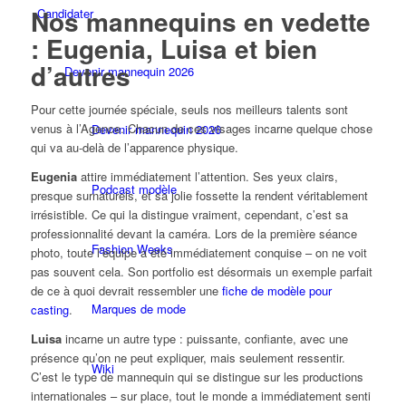
Nos mannequins en vedette
Candidater
: Eugenia, Luisa et bien
d’autres
Devenir mannequin 2026
Pour cette journée spéciale, seuls nos meilleurs talents sont
venus à l’Agence. Chacun de ces visages incarne quelque chose
Devenir mannequin 2026
qui va au-delà de l’apparence physique.
Eugenia
attire immédiatement l’attention. Ses yeux clairs,
Podcast modèle
presque surnaturels, et sa jolie fossette la rendent véritablement
irrésistible. Ce qui la distingue vraiment, cependant, c’est sa
professionnalité devant la caméra. Lors de la première séance
Fashion Weeks
photo, toute l’équipe a été immédiatement conquise – on ne voit
pas souvent cela. Son portfolio est désormais un exemple parfait
de ce à quoi devrait ressembler une
fiche de modèle pour
Marques de mode
casting
.
Luisa
incarne un autre type : puissante, confiante, avec une
présence qu’on ne peut expliquer, mais seulement ressentir.
Wiki
C’est le type de mannequin qui se distingue sur les productions
internationales – sur place, tout le monde a immédiatement senti