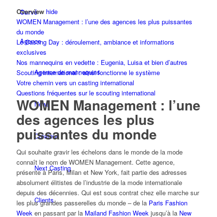
Overview
hide
Curvé
WOMEN Management : l’une des agences les plus puissantes
du monde
Agence
Le Casting Day : déroulement, ambiance et informations
exclusives
Nos mannequins en vedette : Eugenia, Luisa et bien d’autres
Agence de mannequins
Scouting international : ainsi fonctionne le système
Votre chemin vers un casting international
Questions fréquentes sur le scouting international
WOMEN Management : l’une
News
des agences les plus
puissantes du monde
Créateur
Qui souhaite gravir les échelons dans le monde de la mode
connaît le nom de WOMEN Management. Cette agence,
Next Casting
présente à Paris, Milan et New York, fait partie des adresses
absolument élitistes de l’industrie de la mode internationale
depuis des décennies. Qui est sous contrat chez elle marche sur
Clients
les plus grandes passerelles du monde – de la
Paris Fashion
Week
en passant par la
Mailand Fashion Week
jusqu’à la
New