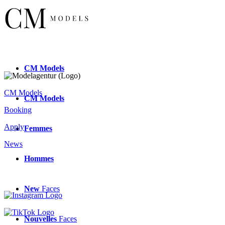
CM
Models
CM Models
CM
Models
Booking
Apply
Femmes
News
Hommes
New
Faces
Nouvelles
Faces