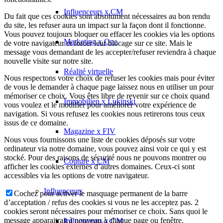
Influenceurs x CM
Du fait que ces cookies sont absolument nécessaires au bon rendu
du site, les refuser aura un impact sur la façon dont il fonctionne.
Vous pouvez toujours bloquer ou effacer les cookies via les options
Marketing x One
de votre navigateur et forcer leur blocage sur ce site. Mais le
message vous demandant de les accepter/refuser reviendra à chaque
nouvelle visite sur notre site.
Réalité virtuelle
Nous respectons votre choix de refuser les cookies mais pour éviter
de vous le demander à chaque page laissez nous en utiliser un pour
mémoriser ce choix. Vous êtes libre de revenir sur ce choix quand
Immobilien x Lukinski
vous voulez et le modifier pour améliorer votre expérience de
navigation. Si vous refusez les cookies nous retirerons tous ceux
issus de ce domaine.
Magazine x FIV
Nous vous fournissons une liste de cookies déposés sur votre
ordinateur via notre domaine, vous pouvez ainsi voir ce qui y est
stocké. Pour des raisons de sécurité nous ne pouvons montrer ou
Couture x CM
afficher les cookies externes d’autres domaines. Ceux-ci sont
accessibles via les options de votre navigateur.
Influenceurs
Cochez pour activer le masquage permanent de la barre
d’acceptation / refus des cookies si vous ne les acceptez pas. 2
cookies seront nécessaires pour mémoriser ce choix. Sans quoi le
message apparaitrait à nouveau à chaque page ou fenêtre.
Influenceurs x CM