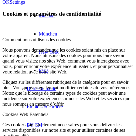
OK
Settings
Cookies et paramètres de confidentialité
Mailand
München
Comment nous utilisons les cookies
Nous pouvons demander que les cookies soient mis en place sur
New York
votre appareil. Nous utilisons des cookies pour nous faire savoir
quand vous visitez nos sites Web, comment vous interagissez avec
nous, pour enrichir votre expérience utilisateur, et pour personnaliser
Paris
votre relation avec notre site Web.
Cliquez sur les différentes rubriques de la catégorie pour en savoir
plus. Vous pouvez également modifier certaines de vos préférences.
Défilé de mode
Notez que le blocage de certains types de cookies peut avoir une
incidence sur votre expérience sur nos sites Web et les services que
nous sommes en mesure d’offrir.
Emplois & carrière
Cookies Web Essentiels
Ces cookies sont strictement nécessaires pour vous délivrer les
BY CM
services disponibles sur notre site et pour utiliser certaines de ses
fonctionnalités.