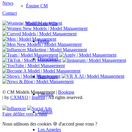
News
Équipe CM
Contact
Modèles en Ville
Berlin
Düsseldorf
Hambourg
© CM Models Management |
Booking
Cologne
|
by
CXMXO
|
Imprint
| All rights reserved.
Influencer
Social Ads
London
Faire défiler vers le haut
Nous utilisons des cookies 🍪 d'accord pour vous ?
Los Angeles