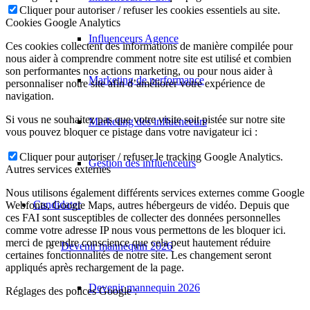
Cliquer pour autoriser / refuser les cookies essentiels au site.
Cookies Google Analytics
Influenceurs Agence
Ces cookies collectent des informations de manière compilée pour
nous aider à comprendre comment notre site est utilisé et combien
son performantes nos actions marketing, ou pour nous aider à
Marketing de performance
personnaliser notre site afin d’améliorer votre expérience de
navigation.
Si vous ne souhaitez pas que votre visite soit pistée sur notre site
Marketing des influenceurs
vous pouvez bloquer ce pistage dans votre navigateur ici :
Cliquer pour autoriser / refuser le tracking Google Analytics.
Gestion des influenceurs
Autres services externes
Nous utilisons également différents services externes comme Google
Candidater
Webfonts, Google Maps, autres hébergeurs de vidéo. Depuis que
ces FAI sont susceptibles de collecter des données personnelles
comme votre adresse IP nous vous permettons de les bloquer ici.
merci de prendre conscience que cela peut hautement réduire
Devenir mannequin 2026
certaines fonctionnalités de notre site. Les changement seront
appliqués après rechargement de la page.
Devenir mannequin 2026
Réglages des polices Google :