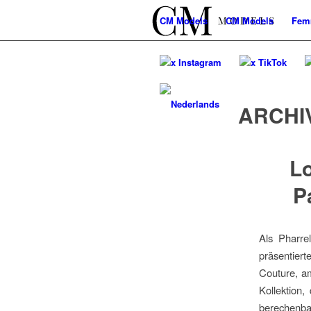
CM
Models
CM
Models
Fem
x Instagram
x TikTok
ARCHI
Lo
P
Als Pharre
präsentier
Couture, am
Kollektion
berechenba