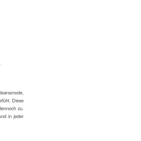
&
 Jeansmode,
efühl. Diese
 dennoch zu.
nd in jeder