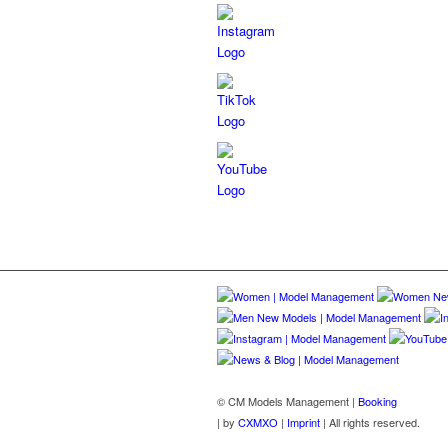
© CM Models Management |
Booking
|
by
CXMXO
|
Imprint
| All rights reserved.