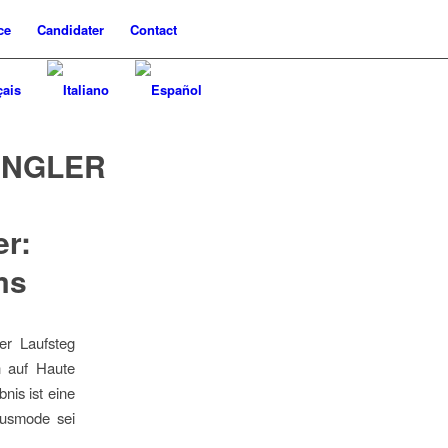
ce
Candidater
Contact
NGLER
er:
ms
er Laufsteg
n auf Haute
nis ist eine
xusmode sei