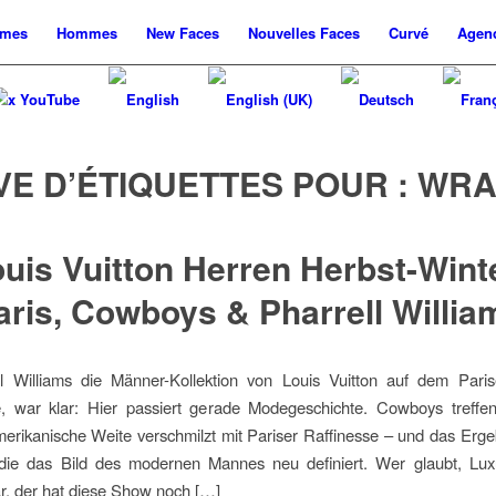
mes
Hommes
New
Faces
Nouvelles
Faces
Curvé
Agen
x YouTube
VE D’ÉTIQUETTES POUR :
WRA
uis Vuitton Herren Herbst-Wint
aris, Cowboys & Pharrell Willia
ll Williams die Männer-Kollektion von Louis Vuitton auf dem Paris
te, war klar: Hier passiert gerade Modegeschichte. Cowboys treffe
erikanische Weite verschmilzt mit Pariser Raffinesse – und das Ergeb
, die das Bild des modernen Mannes neu definiert. Wer glaubt, Lu
r, der hat diese Show noch […]