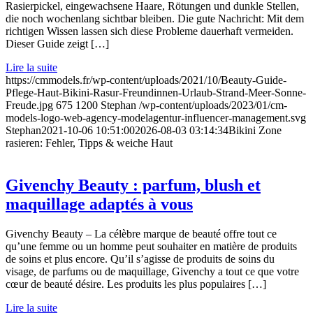
Rasierpickel, eingewachsene Haare, Rötungen und dunkle Stellen,
die noch wochenlang sichtbar bleiben. Die gute Nachricht: Mit dem
richtigen Wissen lassen sich diese Probleme dauerhaft vermeiden.
Dieser Guide zeigt […]
Lire la suite
https://cmmodels.fr/wp-content/uploads/2021/10/Beauty-Guide-
Pflege-Haut-Bikini-Rasur-Freundinnen-Urlaub-Strand-Meer-Sonne-
Freude.jpg
675
1200
Stephan
/wp-content/uploads/2023/01/cm-
models-logo-web-agency-modelagentur-influencer-management.svg
Stephan
2021-10-06 10:51:00
2026-08-03 03:14:34
Bikini Zone
rasieren: Fehler, Tipps & weiche Haut
Givenchy Beauty : parfum, blush et
maquillage adaptés à vous
Givenchy Beauty – La célèbre marque de beauté offre tout ce
qu’une femme ou un homme peut souhaiter en matière de produits
de soins et plus encore. Qu’il s’agisse de produits de soins du
visage, de parfums ou de maquillage, Givenchy a tout ce que votre
cœur de beauté désire. Les produits les plus populaires […]
Lire la suite