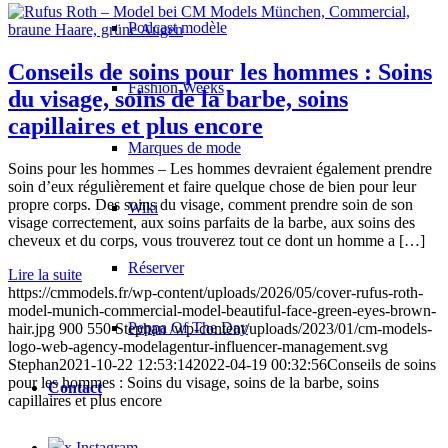
Podcast modèle
Conseils de soins pour les hommes : Soins
Fashion Weeks
du visage, soins de la barbe, soins
capillaires et plus encore
Marques de mode
Soins pour les hommes – Les hommes devraient également prendre
soin d’eux régulièrement et faire quelque chose de bien pour leur
propre corps. Des soins du visage, comment prendre soin de son
Wiki
visage correctement, aux soins parfaits de la barbe, aux soins des
cheveux et du corps, vous trouverez tout ce dont un homme a […]
Réserver
Lire la suite
https://cmmodels.fr/wp-content/uploads/2026/05/cover-rufus-roth-
model-munich-commercial-model-beautiful-face-green-eyes-brown-
Peppa Of The Day
hair.jpg
900
550
Stephan
/wp-content/uploads/2023/01/cm-models-
logo-web-agency-modelagentur-influencer-management.svg
Stephan
2021-10-22 12:53:14
2022-04-19 00:32:56
Conseils de soins
pour les hommes : Soins du visage, soins de la barbe, soins
Contact
capillaires et plus encore
x Instagram