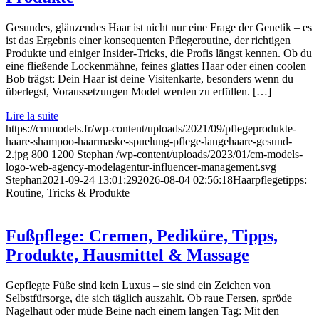
Gesundes, glänzendes Haar ist nicht nur eine Frage der Genetik – es
ist das Ergebnis einer konsequenten Pflegeroutine, der richtigen
Produkte und einiger Insider-Tricks, die Profis längst kennen. Ob du
eine fließende Lockenmähne, feines glattes Haar oder einen coolen
Bob trägst: Dein Haar ist deine Visitenkarte, besonders wenn du
überlegst, Voraussetzungen Model werden zu erfüllen. […]
Lire la suite
https://cmmodels.fr/wp-content/uploads/2021/09/pflegeprodukte-
haare-shampoo-haarmaske-spuelung-pflege-langehaare-gesund-
2.jpg
800
1200
Stephan
/wp-content/uploads/2023/01/cm-models-
logo-web-agency-modelagentur-influencer-management.svg
Stephan
2021-09-24 13:01:29
2026-08-04 02:56:18
Haarpflegetipps:
Routine, Tricks & Produkte
Fußpflege: Cremen, Pediküre, Tipps,
Produkte, Hausmittel & Massage
Gepflegte Füße sind kein Luxus – sie sind ein Zeichen von
Selbstfürsorge, die sich täglich auszahlt. Ob raue Fersen, spröde
Nagelhaut oder müde Beine nach einem langen Tag: Mit den