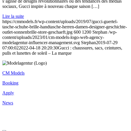
s’agisse de designs révolutionnaires ou des tendances des médias
sociaux, Gucci inspire à nouveau chaque saison […]
Lire la suite
https://cmmodels.fr/wp-content/uploads/2019/07/gucci-guertel-
tasche-schuhe-brille-handtasche-herren-damen-designer-geschichte-
outlet-sonnenbrille-store-geschaeft.jpg
600
1200
Stephan
/wp-
content/uploads/2023/01/cm-models-logo-web-agency-
modelagentur-influencer-management.svg
Stephan
2019-07-29
07:00:02
2022-04-18 20:20:30
Gucci : chaussures, sacs, ceintures,
pulls et lunettes de soleil – La marque
CM Models
Booking
Apply
News