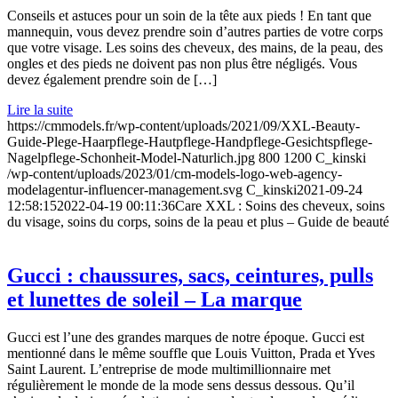
Conseils et astuces pour un soin de la tête aux pieds ! En tant que
mannequin, vous devez prendre soin d’autres parties de votre corps
que votre visage. Les soins des cheveux, des mains, de la peau, des
ongles et des pieds ne doivent pas non plus être négligés. Vous
devez également prendre soin de […]
Lire la suite
https://cmmodels.fr/wp-content/uploads/2021/09/XXL-Beauty-
Guide-Plege-Haarpflege-Hautpflege-Handpflege-Gesichtspflege-
Nagelpflege-Schonheit-Model-Naturlich.jpg
800
1200
C_kinski
/wp-content/uploads/2023/01/cm-models-logo-web-agency-
modelagentur-influencer-management.svg
C_kinski
2021-09-24
12:58:15
2022-04-19 00:11:36
Care XXL : Soins des cheveux, soins
du visage, soins du corps, soins de la peau et plus – Guide de beauté
Gucci : chaussures, sacs, ceintures, pulls
et lunettes de soleil – La marque
Gucci est l’une des grandes marques de notre époque. Gucci est
mentionné dans le même souffle que Louis Vuitton, Prada et Yves
Saint Laurent. L’entreprise de mode multimillionnaire met
régulièrement le monde de la mode sens dessus dessous. Qu’il