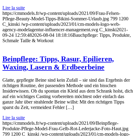
Lire la suite
https://cmmodels.fr/wp-content/uploads/2021/09/Frau-Felsen-
Pflege-Beauty-Model-Tipps-Bikini-Sommer-Urlaub.jpg
799
1200
C_kinski
/wp-content/uploads/2023/01/cm-models-logo-web-
agency-modelagentur-influencer-management.svg
C_kinski
2021-
09-24 12:59:48
2026-08-04 18:18:16
Bauchpflege: Tipps, Produkte,
Schmale Taille & Workout
Beinpflege: Tipps, Rasur, Epilieren,
Waxing, Lasern & Erdbeerbeine
Glatte, gepflegte Beine sind kein Zufall – sie sind das Ergebnis der
richtigen Routine, der passenden Methode und ein bisschen
Insiderwissen. Ob du spontan ein Kleid aus dem Schrank holst, dich
auf ein wichtiges Casting vorbereiten möchtest oder einfach das
ganze Jahr über strahlende Beine willst: Mit den richtigen Tipps
sparst du Zeit, vermeidest Fehler […]
Lire la suite
https://cmmodels.fr/wp-content/uploads/2021/09/Beinpflege-
Produkte-Pflege-Model-Frau-Gelb-Rot-Lederjacke-Foto-Haut.jpg
799
1200
C_kinski
/wp-content/uploads/2023/01/cm-models-logo-