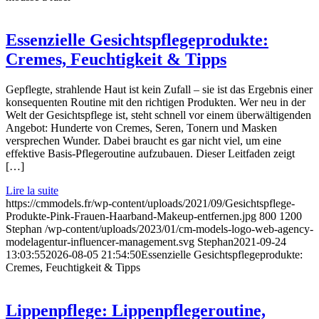
Essenzielle Gesichtspflegeprodukte:
Cremes, Feuchtigkeit & Tipps
Gepflegte, strahlende Haut ist kein Zufall – sie ist das Ergebnis einer
konsequenten Routine mit den richtigen Produkten. Wer neu in der
Welt der Gesichtspflege ist, steht schnell vor einem überwältigenden
Angebot: Hunderte von Cremes, Seren, Tonern und Masken
versprechen Wunder. Dabei braucht es gar nicht viel, um eine
effektive Basis-Pflegeroutine aufzubauen. Dieser Leitfaden zeigt
[…]
Lire la suite
https://cmmodels.fr/wp-content/uploads/2021/09/Gesichtspflege-
Produkte-Pink-Frauen-Haarband-Makeup-entfernen.jpg
800
1200
Stephan
/wp-content/uploads/2023/01/cm-models-logo-web-agency-
modelagentur-influencer-management.svg
Stephan
2021-09-24
13:03:55
2026-08-05 21:54:50
Essenzielle Gesichtspflegeprodukte:
Cremes, Feuchtigkeit & Tipps
Lippenpflege: Lippenpflegeroutine,