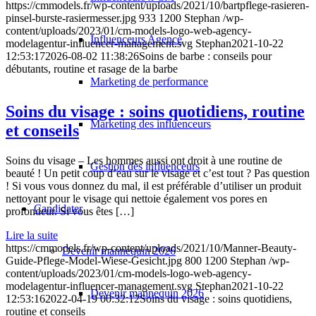
https://cmmodels.fr/wp-content/uploads/2021/10/bartpflege-rasieren-
pinsel-burste-rasiermesser.jpg
933
1200
Stephan
/wp-
content/uploads/2023/01/cm-models-logo-web-agency-
Influenceurs Agence
modelagentur-influencer-management.svg
Stephan
2021-10-22
12:53:17
2026-08-02 11:38:26
Soins de barbe : conseils pour
débutants, routine et rasage de la barbe
Marketing de performance
Soins du visage : soins quotidiens, routine
Marketing des influenceurs
et conseils
Soins du visage – Les hommes aussi ont droit à une routine de
Gestion des influenceurs
beauté ! Un petit coup d’eau sur le visage et c’est tout ? Pas question
! Si vous vous donnez du mal, il est préférable d’utiliser un produit
nettoyant pour le visage qui nettoie également vos pores en
Candidater
profondeur. Si vous êtes […]
Lire la suite
https://cmmodels.fr/wp-content/uploads/2021/10/Manner-Beauty-
Devenir mannequin 2026
Guide-Pflege-Model-Wiese-Gesicht.jpg
800
1200
Stephan
/wp-
content/uploads/2023/01/cm-models-logo-web-agency-
modelagentur-influencer-management.svg
Stephan
2021-10-22
Devenir mannequin 2026
12:53:16
2022-04-19 00:32:12
Soins du visage : soins quotidiens,
routine et conseils