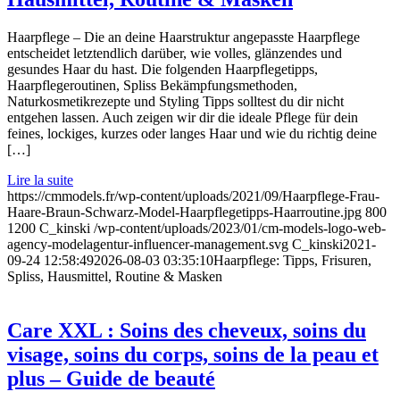
Haarpflege – Die an deine Haarstruktur angepasste Haarpflege
entscheidet letztendlich darüber, wie volles, glänzendes und
gesundes Haar du hast. Die folgenden Haarpflegetipps,
Haarpflegeroutinen, Spliss Bekämpfungsmethoden,
Naturkosmetikrezepte und Styling Tipps solltest du dir nicht
entgehen lassen. Auch zeigen wir dir die ideale Pflege für dein
feines, lockiges, kurzes oder langes Haar und wie du richtig deine
[…]
Lire la suite
https://cmmodels.fr/wp-content/uploads/2021/09/Haarpflege-Frau-
Haare-Braun-Schwarz-Model-Haarpflegetipps-Haarroutine.jpg
800
1200
C_kinski
/wp-content/uploads/2023/01/cm-models-logo-web-
agency-modelagentur-influencer-management.svg
C_kinski
2021-
09-24 12:58:49
2026-08-03 03:35:10
Haarpflege: Tipps, Frisuren,
Spliss, Hausmittel, Routine & Masken
Care XXL : Soins des cheveux, soins du
visage, soins du corps, soins de la peau et
plus – Guide de beauté