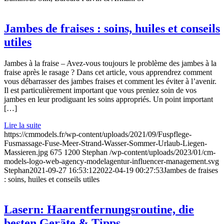
Jambes de fraises : soins, huiles et conseils
utiles
Jambes à la fraise – Avez-vous toujours le problème des jambes à la
fraise après le rasage ? Dans cet article, vous apprendrez comment
vous débarrasser des jambes fraises et comment les éviter à l’avenir.
Il est particulièrement important que vous preniez soin de vos
jambes en leur prodiguant les soins appropriés. Un point important
[…]
Lire la suite
https://cmmodels.fr/wp-content/uploads/2021/09/Fuspflege-
Fusmassage-Fuse-Meer-Strand-Wasser-Sommer-Urlaub-Liegen-
Massieren.jpg
675
1200
Stephan
/wp-content/uploads/2023/01/cm-
models-logo-web-agency-modelagentur-influencer-management.svg
Stephan
2021-09-27 16:53:12
2022-04-19 00:27:53
Jambes de fraises
: soins, huiles et conseils utiles
Lasern: Haarentfernungsroutine, die
besten Geräte & Tipps