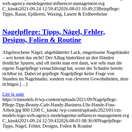
web-agency-modelagentur-influencer-management.svg
C_kinski
2021-09-24 12:59:45
2026-08-03 10:49:23
Beinpflege:
Tipps, Rasur, Epilieren, Waxing, Lasern & Erdbeerbeine
Nagelpflege: Tipps, Nägel, Fehler,
Designs, Folien & Routine
Abgebrochene Nägel, abgeblätterter Lack, eingerissene Nagelränder
– wer kennt das nicht? Der Alltag hinterlässt an den Händen
deutliche Spuren, und oft merkt man erst dann, wie sehr man die
eigene Nagelpflege vernachlässigt hat, wenn der Schaden bereits
sichtbar ist. Dabei ist gepflegte Nagelpflege keine Frage von
Stunden im Nagelstudio, sondern von cleveren Gewohnheiten, dem
richtigen […]
Lire la suite
https://cmmodels.fr/wp-content/uploads/2021/09/Nagelpflege-
Pflege-Tipp-Beauty-Cafe-Handy-Business-Uhr-Hande-Frau-
Arbeit.jpg
800
1200
C_kinski
/wp-content/uploads/2023/01/cm-
models-logo-web-agency-modelagentur-influencer-management.svg
C_kinski
2021-09-24 12:59:43
2026-08-03 08:36:00
Nagelpflege:
Tipps, Nägel, Fehler, Designs, Folien & Routine