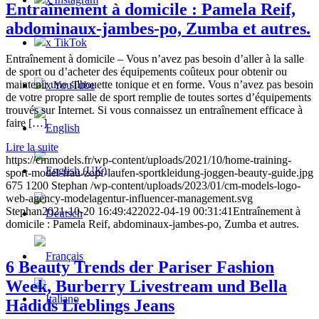
Entraînement à domicile : Pamela Reif,
abdominaux-jambes-po, Zumba et autres.
x TikTok
Entraînement à domicile – Vous n’avez pas besoin d’aller à la salle
de sport ou d’acheter des équipements coûteux pour obtenir ou
maintenir une silhouette tonique et en forme. Vous n’avez pas besoin
x YouTube
de votre propre salle de sport remplie de toutes sortes d’équipements
trouvés sur Internet. Si vous connaissez un entraînement efficace à
faire […]
Lire la suite
https://cmmodels.fr/wp-content/uploads/2021/10/home-training-
sport-model-frau-zopf-laufen-sportkleidung-joggen-beauty-guide.jpg
675
1200
Stephan
/wp-content/uploads/2023/01/cm-models-logo-
web-agency-modelagentur-influencer-management.svg
Stephan
2021-10-20 16:49:42
2022-04-19 00:31:41
Entraînement à
domicile : Pamela Reif, abdominaux-jambes-po, Zumba et autres.
6 Beauty Trends der Pariser Fashion
Week, Burberry Livestream und Bella
Hadids Lieblings Jeans