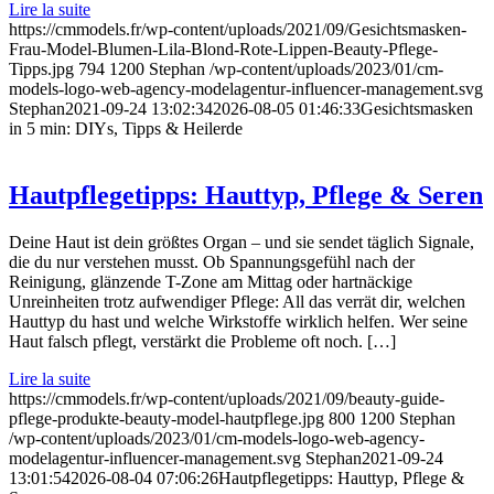
Lire la suite
https://cmmodels.fr/wp-content/uploads/2021/09/Gesichtsmasken-
Frau-Model-Blumen-Lila-Blond-Rote-Lippen-Beauty-Pflege-
Tipps.jpg
794
1200
Stephan
/wp-content/uploads/2023/01/cm-
models-logo-web-agency-modelagentur-influencer-management.svg
Stephan
2021-09-24 13:02:34
2026-08-05 01:46:33
Gesichtsmasken
in 5 min: DIYs, Tipps & Heilerde
Hautpflegetipps: Hauttyp, Pflege & Seren
Deine Haut ist dein größtes Organ – und sie sendet täglich Signale,
die du nur verstehen musst. Ob Spannungsgefühl nach der
Reinigung, glänzende T-Zone am Mittag oder hartnäckige
Unreinheiten trotz aufwendiger Pflege: All das verrät dir, welchen
Hauttyp du hast und welche Wirkstoffe wirklich helfen. Wer seine
Haut falsch pflegt, verstärkt die Probleme oft noch. […]
Lire la suite
https://cmmodels.fr/wp-content/uploads/2021/09/beauty-guide-
pflege-produkte-beauty-model-hautpflege.jpg
800
1200
Stephan
/wp-content/uploads/2023/01/cm-models-logo-web-agency-
modelagentur-influencer-management.svg
Stephan
2021-09-24
13:01:54
2026-08-04 07:06:26
Hautpflegetipps: Hauttyp, Pflege &