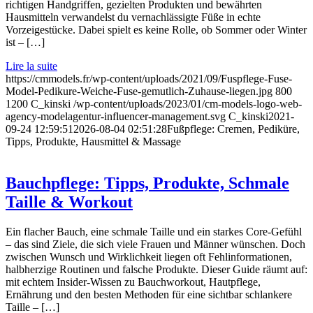
richtigen Handgriffen, gezielten Produkten und bewährten
Hausmitteln verwandelst du vernachlässigte Füße in echte
Vorzeigestücke. Dabei spielt es keine Rolle, ob Sommer oder Winter
ist – […]
Lire la suite
https://cmmodels.fr/wp-content/uploads/2021/09/Fuspflege-Fuse-
Model-Pedikure-Weiche-Fuse-gemutlich-Zuhause-liegen.jpg
800
1200
C_kinski
/wp-content/uploads/2023/01/cm-models-logo-web-
agency-modelagentur-influencer-management.svg
C_kinski
2021-
09-24 12:59:51
2026-08-04 02:51:28
Fußpflege: Cremen, Pediküre,
Tipps, Produkte, Hausmittel & Massage
Bauchpflege: Tipps, Produkte, Schmale
Taille & Workout
Ein flacher Bauch, eine schmale Taille und ein starkes Core-Gefühl
– das sind Ziele, die sich viele Frauen und Männer wünschen. Doch
zwischen Wunsch und Wirklichkeit liegen oft Fehlinformationen,
halbherzige Routinen und falsche Produkte. Dieser Guide räumt auf:
mit echtem Insider-Wissen zu Bauchworkout, Hautpflege,
Ernährung und den besten Methoden für eine sichtbar schlankere
Taille – […]