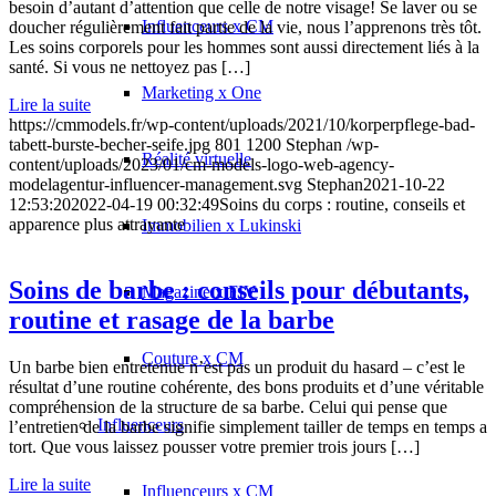
besoin d’autant d’attention que celle de notre visage! Se laver ou se
Influenceurs x CM
doucher régulièrement fait partie de la vie, nous l’apprenons très tôt.
Les soins corporels pour les hommes sont aussi directement liés à la
santé. Si vous ne nettoyez pas […]
Marketing x One
Lire la suite
https://cmmodels.fr/wp-content/uploads/2021/10/korperpflege-bad-
tabett-burste-becher-seife.jpg
801
1200
Stephan
/wp-
Réalité virtuelle
content/uploads/2023/01/cm-models-logo-web-agency-
modelagentur-influencer-management.svg
Stephan
2021-10-22
12:53:20
2022-04-19 00:32:49
Soins du corps : routine, conseils et
apparence plus attrayante
Immobilien x Lukinski
Soins de barbe : conseils pour débutants,
Magazine x FIV
routine et rasage de la barbe
Couture x CM
Un barbe bien entretenue n’est pas un produit du hasard – c’est le
résultat d’une routine cohérente, des bons produits et d’une véritable
compréhension de la structure de sa barbe. Celui qui pense que
Influenceurs
l’entretien de la barbe signifie simplement tailler de temps en temps a
tort. Que vous laissez pousser votre premier trois jours […]
Lire la suite
Influenceurs x CM