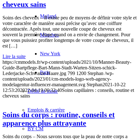
cheveux sains
Mailand
Soins des cheveux – Il existe peu de moyens de définir votre style et
votre caractère de manière aussi précise qu’avec une coiffure
décontractée. Après tout, une nouvelle coupe de cheveux est
souvent la première étape quand on a envie de changement. Pour
München
que vous puissiez profiter longtemps de votre coupe de cheveux, il
est […]
New York
Lire la suite
https://cmmodels.fr/wp-content/uploads/2021/10/Manner-Beauty-
Guide-Bartpflege-Bart-Mann-Stadt-Warten-Sitzen-schick-
Paris
Lederjacke-Schwarze-Haare.jpg
799
1200
Stephan
/wp-
content/uploads/2023/01/cm-models-logo-web-agency-
modelagentur-influencer-management.svg
Stephan
2021-10-22
12:53:20
2022-04-19 00:32:40
Soins capillaires : conseils, routine et
Défilé de mode
cheveux sains
Emplois & carrière
Soins du corps : routine, conseils et
apparence plus attrayante
BY CM
Soins du corps – Nous savons tous que la peau de notre corps a