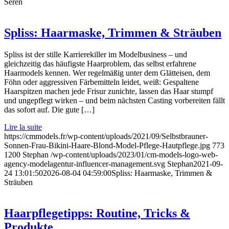
Seren
Spliss: Haarmaske, Trimmen & Sträuben
Spliss ist der stille Karrierekiller im Modelbusiness – und
gleichzeitig das häufigste Haarproblem, das selbst erfahrene
Haarmodels kennen. Wer regelmäßig unter dem Glätteisen, dem
Föhn oder aggressiven Färbemitteln leidet, weiß: Gespaltene
Haarspitzen machen jede Frisur zunichte, lassen das Haar stumpf
und ungepflegt wirken – und beim nächsten Casting vorbereiten fällt
das sofort auf. Die gute […]
Lire la suite
https://cmmodels.fr/wp-content/uploads/2021/09/Selbstbrauner-
Sonnen-Frau-Bikini-Haare-Blond-Model-Pflege-Hautpflege.jpg
773
1200
Stephan
/wp-content/uploads/2023/01/cm-models-logo-web-
agency-modelagentur-influencer-management.svg
Stephan
2021-09-
24 13:01:50
2026-08-04 04:59:00
Spliss: Haarmaske, Trimmen &
Sträuben
Haarpflegetipps: Routine, Tricks &
Produkte