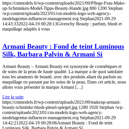
https://cmmodels.fr/wp-content/uploads/2021/09/Pflege-Frau-Make-
up-Schminken-Model-Tipps-Beauty-Hande.jpg
800
1200
Stephan
/wp-content/uploads/2023/01/cm-models-logo-web-agency-
modelagentur-influencer-management.svg
Stephan
2021-09-29
14:43:33
2022-04-19 00:28:13
Givenchy Beauty : parfum, blush et
maquillage adaptés à vous
Armani Beauty : Fond de teint Luminous
Silk, Barbara Palvin & Armani Sí
Armani Beauty – Armani Beauty est synonyme de cosmétiques et
de soins de la peau de haute qualité. La marque a de quoi satisfaire
tous les amateurs de beauté, avec des produits allant du parfum au
maquillage en passant par les soins de la peau. Dans cet article, nous
allons vous présenter la marque Armani […]
Lire la suite
https://cmmodels.fr/wp-content/uploads/2021/09/makeup-armani-
beauty-schminke-blush-pinsel-spiegel.jpg
1280
1920
Stephan
/wp-
content/uploads/2023/01/cm-models-logo-web-agency-
modelagentur-influencer-management.svg
Stephan
2021-09-29
14:42:21
2022-04-19 00:28:06
Armani Beauty : Fond de teint
Luminous Silk, Barbara Palvin & Armani Sí