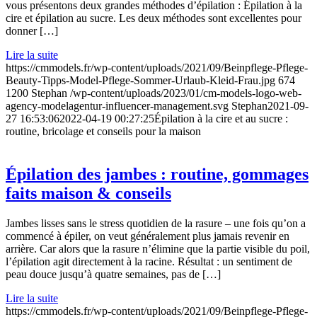
vous présentons deux grandes méthodes d’épilation : Épilation à la
cire et épilation au sucre. Les deux méthodes sont excellentes pour
donner […]
Lire la suite
https://cmmodels.fr/wp-content/uploads/2021/09/Beinpflege-Pflege-
Beauty-Tipps-Model-Pflege-Sommer-Urlaub-Kleid-Frau.jpg
674
1200
Stephan
/wp-content/uploads/2023/01/cm-models-logo-web-
agency-modelagentur-influencer-management.svg
Stephan
2021-09-
27 16:53:06
2022-04-19 00:27:25
Épilation à la cire et au sucre :
routine, bricolage et conseils pour la maison
Épilation des jambes : routine, gommages
faits maison & conseils
Jambes lisses sans le stress quotidien de la rasure – une fois qu’on a
commencé à épiler, on veut généralement plus jamais revenir en
arrière. Car alors que la rasure n’élimine que la partie visible du poil,
l’épilation agit directement à la racine. Résultat : un sentiment de
peau douce jusqu’à quatre semaines, pas de […]
Lire la suite
https://cmmodels.fr/wp-content/uploads/2021/09/Beinpflege-Pflege-