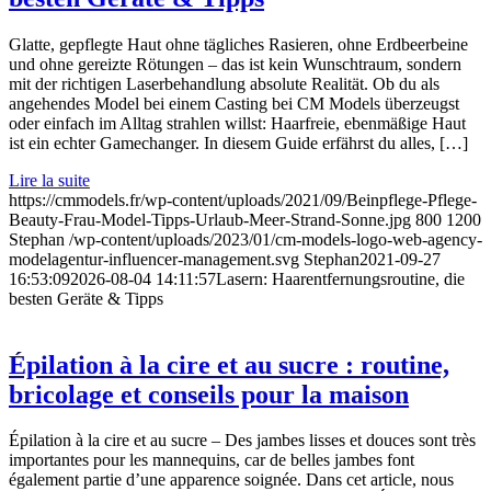
Glatte, gepflegte Haut ohne tägliches Rasieren, ohne Erdbeerbeine
und ohne gereizte Rötungen – das ist kein Wunschtraum, sondern
mit der richtigen Laserbehandlung absolute Realität. Ob du als
angehendes Model bei einem Casting bei CM Models überzeugst
oder einfach im Alltag strahlen willst: Haarfreie, ebenmäßige Haut
ist ein echter Gamechanger. In diesem Guide erfährst du alles, […]
Lire la suite
https://cmmodels.fr/wp-content/uploads/2021/09/Beinpflege-Pflege-
Beauty-Frau-Model-Tipps-Urlaub-Meer-Strand-Sonne.jpg
800
1200
Stephan
/wp-content/uploads/2023/01/cm-models-logo-web-agency-
modelagentur-influencer-management.svg
Stephan
2021-09-27
16:53:09
2026-08-04 14:11:57
Lasern: Haarentfernungsroutine, die
besten Geräte & Tipps
Épilation à la cire et au sucre : routine,
bricolage et conseils pour la maison
Épilation à la cire et au sucre – Des jambes lisses et douces sont très
importantes pour les mannequins, car de belles jambes font
également partie d’une apparence soignée. Dans cet article, nous