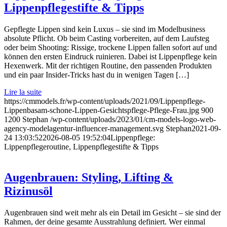
Lippenpflegestifte & Tipps
Gepflegte Lippen sind kein Luxus – sie sind im Modelbusiness
absolute Pflicht. Ob beim Casting vorbereiten, auf dem Laufsteg
oder beim Shooting: Rissige, trockene Lippen fallen sofort auf und
können den ersten Eindruck ruinieren. Dabei ist Lippenpflege kein
Hexenwerk. Mit der richtigen Routine, den passenden Produkten
und ein paar Insider-Tricks hast du in wenigen Tagen […]
Lire la suite
https://cmmodels.fr/wp-content/uploads/2021/09/Lippenpflege-
Lippenbasam-schone-Lippen-Gesichtspflege-Pflege-Frau.jpg
900
1200
Stephan
/wp-content/uploads/2023/01/cm-models-logo-web-
agency-modelagentur-influencer-management.svg
Stephan
2021-09-
24 13:03:52
2026-08-05 19:52:04
Lippenpflege:
Lippenpflegeroutine, Lippenpflegestifte & Tipps
Augenbrauen: Styling, Lifting &
Rizinusöl
Augenbrauen sind weit mehr als ein Detail im Gesicht – sie sind der
Rahmen, der deine gesamte Ausstrahlung definiert. Wer einmal