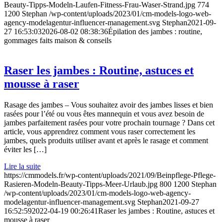
Beauty-Tipps-Modeln-Laufen-Fitness-Frau-Waser-Strand.jpg
774
1200
Stephan
/wp-content/uploads/2023/01/cm-models-logo-web-
agency-modelagentur-influencer-management.svg
Stephan
2021-09-
27 16:53:03
2026-08-02 08:38:36
Épilation des jambes : routine,
gommages faits maison & conseils
Raser les jambes : Routine, astuces et
mousse à raser
Rasage des jambes – Vous souhaitez avoir des jambes lisses et bien
rasées pour l’été ou vous êtes mannequin et vous avez besoin de
jambes parfaitement rasées pour votre prochain tournage ? Dans cet
article, vous apprendrez comment vous raser correctement les
jambes, quels produits utiliser avant et après le rasage et comment
éviter les […]
Lire la suite
https://cmmodels.fr/wp-content/uploads/2021/09/Beinpflege-Pflege-
Rasieren-Modeln-Beauty-Tipps-Meer-Urlaub.jpg
800
1200
Stephan
/wp-content/uploads/2023/01/cm-models-logo-web-agency-
modelagentur-influencer-management.svg
Stephan
2021-09-27
16:52:59
2022-04-19 00:26:41
Raser les jambes : Routine, astuces et
mousse à raser