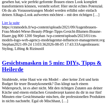
gesehen hat, wie perfekt geformte Brauen einen Look komplett
transformieren können, versteht sofort: Hier steckt echtes Potenzial.
Ob du als Voraussetzungen Model werden erfüllst oder einfach
deinen Alltags-Look aufwerten möchtest – mit den richtigen […]
Lire la suite
https://cmmodels.fr/wp-content/uploads/2021/09/Augenbrauen-
Frau-Model-Wiese-Beauty-Pflege-Tipps-Gesicht-Blumen-Braune-
Haare.jpg
800
1200
Stephan
/wp-content/uploads/2023/01/cm-
models-logo-web-agency-modelagentur-influencer-management.svg
Stephan
2021-09-24 13:03:36
2026-08-05 17:43:33
Augenbrauen:
Styling, Lifting & Rizinusöl
Gesichtsmasken in 5 min: DIYs, Tipps &
Heilerde
Strahlende, reine Haut wie ein Model – aber keine Zeit und kein
Budget für teure Beautykosmetik? Das klingt nach einem
Widerspruch, ist es aber nicht. Mit den richtigen Zutaten aus deiner
Küche und einem einfachen Grundrezept kannst du dir in nur fünf
Minuten eine Gesichtsmaske mischen, die professionellen Produkten
in nichts nachsteht. Egal ob Mischhaut, […]