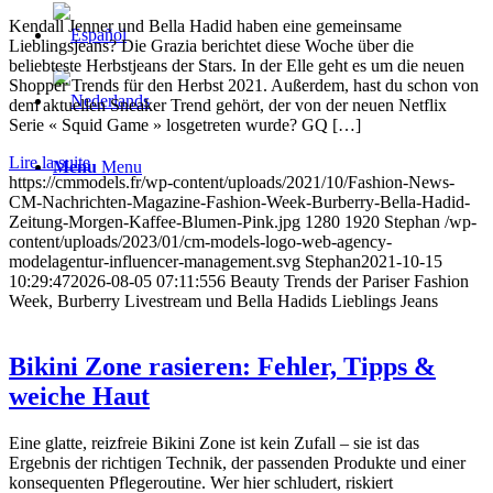
Kendall Jenner und Bella Hadid haben eine gemeinsame
Lieblingsjeans? Die Grazia berichtet diese Woche über die
beliebteste Herbstjeans der Stars. In der Elle geht es um die neuen
Shopper Trends für den Herbst 2021. Außerdem, hast du schon von
dem aktuellen Sneaker Trend gehört, der von der neuen Netflix
Serie « Squid Game » losgetreten wurde? GQ […]
Lire la suite
Menu
Menu
https://cmmodels.fr/wp-content/uploads/2021/10/Fashion-News-
CM-Nachrichten-Magazine-Fashion-Week-Burberry-Bella-Hadid-
Zeitung-Morgen-Kaffee-Blumen-Pink.jpg
1280
1920
Stephan
/wp-
content/uploads/2023/01/cm-models-logo-web-agency-
modelagentur-influencer-management.svg
Stephan
2021-10-15
10:29:47
2026-08-05 07:11:55
6 Beauty Trends der Pariser Fashion
Week, Burberry Livestream und Bella Hadids Lieblings Jeans
Bikini Zone rasieren: Fehler, Tipps &
weiche Haut
Eine glatte, reizfreie Bikini Zone ist kein Zufall – sie ist das
Ergebnis der richtigen Technik, der passenden Produkte und einer
konsequenten Pflegeroutine. Wer hier schludert, riskiert