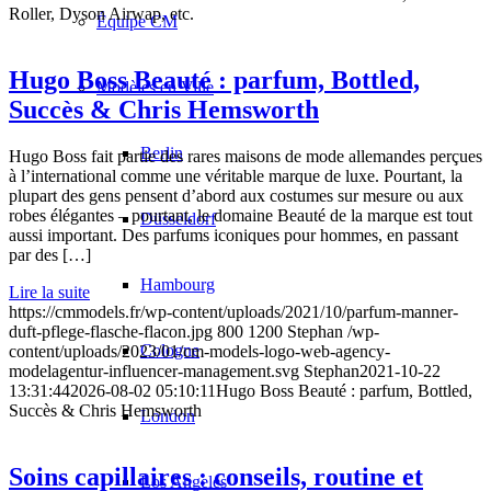
Roller, Dyson Airwap, etc.
Équipe CM
Hugo Boss Beauté : parfum, Bottled,
Modèles en Ville
Succès & Chris Hemsworth
Berlin
Hugo Boss fait partie des rares maisons de mode allemandes perçues
à l’international comme une véritable marque de luxe. Pourtant, la
plupart des gens pensent d’abord aux costumes sur mesure ou aux
robes élégantes – pourtant, le domaine Beauté de la marque est tout
Düsseldorf
aussi important. Des parfums iconiques pour hommes, en passant
par des […]
Hambourg
Lire la suite
https://cmmodels.fr/wp-content/uploads/2021/10/parfum-manner-
duft-pflege-flasche-flacon.jpg
800
1200
Stephan
/wp-
Cologne
content/uploads/2023/01/cm-models-logo-web-agency-
modelagentur-influencer-management.svg
Stephan
2021-10-22
13:31:44
2026-08-02 05:10:11
Hugo Boss Beauté : parfum, Bottled,
Succès & Chris Hemsworth
London
Soins capillaires : conseils, routine et
Los Angeles