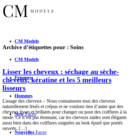
CM
Models
Archive d’étiquettes pour :
Soins
CM
Models
Lisser les cheveux : séchage au sèche-
Femmes
cheveux, kératine et les 5 meilleurs
lisseurs
Hommes
Lissage des cheveux – Nous connaissons tous des cheveux
naturellement frisés et crépus et ne voulons rien d’autre que des
cheveux lisses et brillants pour changer ou pour des coiffures à la
New
Faces
mode. Ce n’est pas étonnant, car les cheveux raides sont élégants
aussi bien dans des coiffures soignées au look épuré que portés
ouverts. […]
Nouvelles
Faces