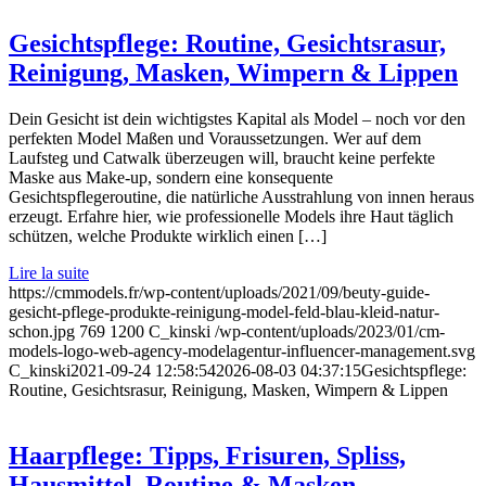
Gesichtspflege: Routine, Gesichtsrasur,
Reinigung, Masken, Wimpern & Lippen
Dein Gesicht ist dein wichtigstes Kapital als Model – noch vor den
perfekten Model Maßen und Voraussetzungen. Wer auf dem
Laufsteg und Catwalk überzeugen will, braucht keine perfekte
Maske aus Make-up, sondern eine konsequente
Gesichtspflegeroutine, die natürliche Ausstrahlung von innen heraus
erzeugt. Erfahre hier, wie professionelle Models ihre Haut täglich
schützen, welche Produkte wirklich einen […]
Lire la suite
https://cmmodels.fr/wp-content/uploads/2021/09/beuty-guide-
gesicht-pflege-produkte-reinigung-model-feld-blau-kleid-natur-
schon.jpg
769
1200
C_kinski
/wp-content/uploads/2023/01/cm-
models-logo-web-agency-modelagentur-influencer-management.svg
C_kinski
2021-09-24 12:58:54
2026-08-03 04:37:15
Gesichtspflege:
Routine, Gesichtsrasur, Reinigung, Masken, Wimpern & Lippen
Haarpflege: Tipps, Frisuren, Spliss,
Hausmittel, Routine & Masken