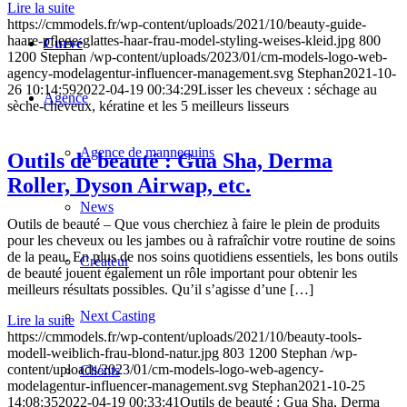
Lire la suite
https://cmmodels.fr/wp-content/uploads/2021/10/beauty-guide-
haare-pflege-glattes-haar-frau-model-styling-weises-kleid.jpg
800
Curvé
1200
Stephan
/wp-content/uploads/2023/01/cm-models-logo-web-
agency-modelagentur-influencer-management.svg
Stephan
2021-10-
26 10:14:59
2022-04-19 00:34:29
Lisser les cheveux : séchage au
Agence
sèche-cheveux, kératine et les 5 meilleurs lisseurs
Agence de mannequins
Outils de beauté : Gua Sha, Derma
Roller, Dyson Airwap, etc.
News
Outils de beauté – Que vous cherchiez à faire le plein de produits
pour les cheveux ou les jambes ou à rafraîchir votre routine de soins
de la peau. En plus de nos soins quotidiens essentiels, les bons outils
Créateur
de beauté jouent également un rôle important pour obtenir les
meilleurs résultats possibles. Qu’il s’agisse d’une […]
Next Casting
Lire la suite
https://cmmodels.fr/wp-content/uploads/2021/10/beauty-tools-
modell-weiblich-frau-blond-natur.jpg
803
1200
Stephan
/wp-
content/uploads/2023/01/cm-models-logo-web-agency-
Clients
modelagentur-influencer-management.svg
Stephan
2021-10-25
14:08:35
2022-04-19 00:33:41
Outils de beauté : Gua Sha, Derma