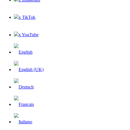
x TikTok
x YouTube