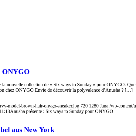
our ONYGO
 nouvelle collection de « Six ways to Sunday » pour ONYGO. Que ce so
lection chez ONYGO Envie de découvrir la polyvalence d’Anusha ? […]
urvy-model-brown-hair-onygo-sneaker.jpg
720
1280
Jana
/wp-content/
11:13
Anusha présente : Six ways to Sunday pour ONYGO
bel aus New York