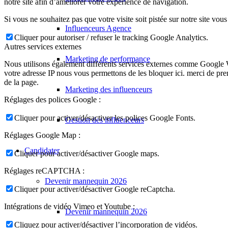
notre site afin d’améliorer votre expérience de navigation.
Si vous ne souhaitez pas que votre visite soit pistée sur notre site vou
Influenceurs Agence
Cliquer pour autoriser / refuser le tracking Google Analytics.
Autres services externes
Marketing de performance
Nous utilisons également différents services externes comme Google 
votre adresse IP nous vous permettons de les bloquer ici. merci de pr
de la page.
Marketing des influenceurs
Réglages des polices Google :
Cliquer pour activer/désactiver les polices Google Fonts.
Gestion des influenceurs
Réglages Google Map :
Candidater
Cliquer pour activer/désactiver Google maps.
Réglages reCAPTCHA :
Devenir mannequin 2026
Cliquer pour activer/désactiver Google reCaptcha.
Intégrations de vidéo Vimeo et Youtube :
Devenir mannequin 2026
Cliquez pour activer/désactiver l’incorporation de vidéos.