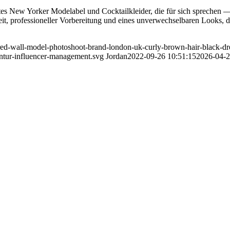
es New Yorker Modelabel und Cocktailkleider, die für sich sprechen — 
Arbeit, professioneller Vorbereitung und eines unverwechselbaren Loo
red-wall-model-photoshoot-brand-london-uk-curly-brown-hair-black-dres
tur-influencer-management.svg
Jordan
2022-09-26 10:51:15
2026-04-2