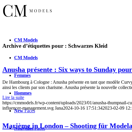
CM
Models
Archive d’étiquettes pour :
Schwarzes Kleid
CM
Models
Anusha présente : Six ways to Sunday p
Femmes
De Hambourg à Cologne : Anusha présente en tant que modèle Curvy la
ainsi les clients par son charisme. Anusha présente la nouvelle col
Hommes
Lire la suite
https://cmmodels.fr/wp-content/uploads/2023/01/anusha-thumpnail-c
influencer-management.svg
Jana
2024-10-16 17:51:34
2023-02-09 12:
New
Faces
Marième in London – Shooting für Modela
Nouvelles
Faces