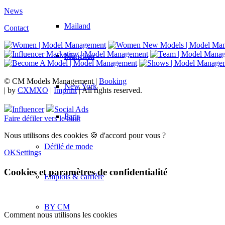
News
Mailand
Contact
München
© CM Models Management |
Booking
New York
|
by
CXMXO
|
Imprint
| All rights reserved.
Influencer
Social Ads
Paris
Faire défiler vers le haut
Nous utilisons des cookies 🍪 d'accord pour vous ?
Défilé de mode
OK
Settings
Cookies et paramètres de confidentialité
Emplois & carrière
BY CM
Comment nous utilisons les cookies