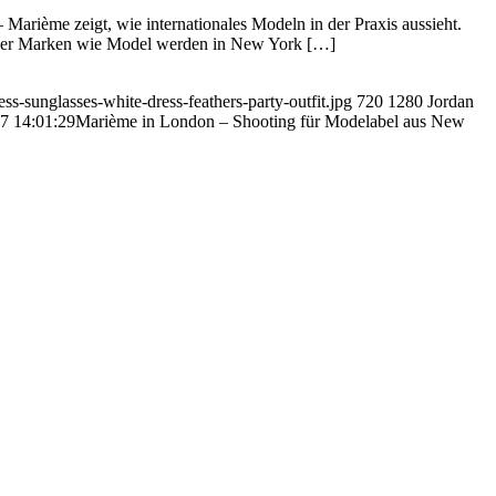
Marième zeigt, wie internationales Modeln in der Praxis aussieht.
ks, der Marken wie Model werden in New York […]
s-sunglasses-white-dress-feathers-party-outfit.jpg
720
1280
Jordan
7 14:01:29
Marième in London – Shooting für Modelabel aus New