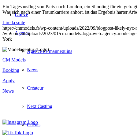
Ein Tagesausflug von Paris nach London, ein Shooting für ein gefragt
Was sich nach einer Traumkarriere anhört, ist das Ergebnis harter 
Curvé
Lire la suite
https://cmmodels.fr/wp-content/uploads/2022/09/blogpost-likely-nyc-
Agence
/wp-content/uploads/2023/01/cm-models-logo-web-agency-modelagen
York
Agence de mannequins
CM Models
News
Booking
Apply
Créateur
News
Next Casting
Clients