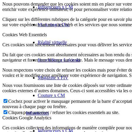
Nous pouvons demander que les cookies soient mis en place sur votre 
Influenceurs x CM
enrichir votre expérience utilisateur, et pour personnaliser votre relati
Cliquez sur les différentes rubriques de la catégorie pour en savoir p
Marketing x One
sur votre expérience sur nos sites Web et les services que nous somme
Cookies Web Essentiels
Réalité virtuelle
Ces cookies sont strictement nécessaires pour vous délivrer les services 
Du fait que ces cookies sont absolument nécessaires au bon rendu du si
Immobilien x Lukinski
navigateur et forcer leur blocage sur ce site. Mais le message vous dem
Nous respectons votre choix de refuser les cookies mais pour éviter d
voulez et le modifier pour améliorer votre expérience de navigation. S
Magazine x FIV
Nous vous fournissons une liste de cookies déposés sur votre ordinate
cookies externes d’autres domaines. Ceux-ci sont accessibles via les o
Couture x CM
Cochez pour activer le masquage permanent de la barre d’acceptatio
nouveau à chaque page ou fenêtre.
Cliquer pour autoriser / refuser les cookies essentiels au site.
Influenceurs
Cookies Google Analytics
Ces cookies collectent des informations de manière compilée pour nou
Influenceurs x CM