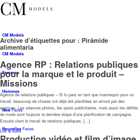
CM
Models
Archive d’étiquettes pour :
Pirámide
alimentaria
CM
Models
Agence RP : Relations publiques
pour la marque et le produit –
Femmes
Missions
Hommes
Agence de relations publiques – Si tu pars en tant que mannequin pour un
travail, beaucoup de choses ont déjà été planifiées en amont par des
agences. Les séances photos, les spots publicitaires, mais aussi les défilés
New
Faces
de mode sont toujours la dernière étape d’une planification de campagne.
Ensuite vient le travail de relations publiques, […]
Nouvelles
Faces
Lire la suite
Production vidéo et film d’image