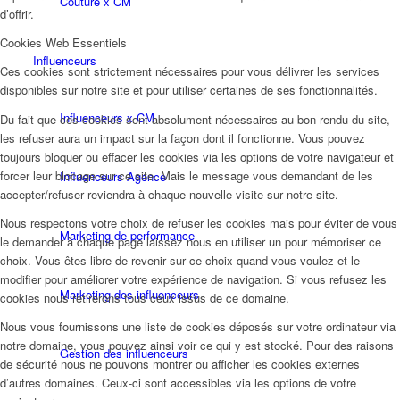
Couture x CM
d’offrir.
Cookies Web Essentiels
Influenceurs
Ces cookies sont strictement nécessaires pour vous délivrer les services
disponibles sur notre site et pour utiliser certaines de ses fonctionnalités.
Influenceurs x CM
Du fait que ces cookies sont absolument nécessaires au bon rendu du site,
les refuser aura un impact sur la façon dont il fonctionne. Vous pouvez
toujours bloquer ou effacer les cookies via les options de votre navigateur et
forcer leur blocage sur ce site. Mais le message vous demandant de les
Influenceurs Agence
accepter/refuser reviendra à chaque nouvelle visite sur notre site.
Nous respectons votre choix de refuser les cookies mais pour éviter de vous
Marketing de performance
le demander à chaque page laissez nous en utiliser un pour mémoriser ce
choix. Vous êtes libre de revenir sur ce choix quand vous voulez et le
modifier pour améliorer votre expérience de navigation. Si vous refusez les
Marketing des influenceurs
cookies nous retirerons tous ceux issus de ce domaine.
Nous vous fournissons une liste de cookies déposés sur votre ordinateur via
notre domaine, vous pouvez ainsi voir ce qui y est stocké. Pour des raisons
Gestion des influenceurs
de sécurité nous ne pouvons montrer ou afficher les cookies externes
d’autres domaines. Ceux-ci sont accessibles via les options de votre