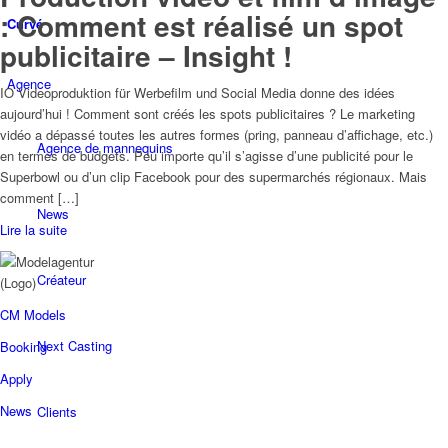
: Comment est réalisé un spot
Curvé
publicitaire – Insight !
Agence
IO Videoproduktion für Werbefilm und Social Media donne des idées
aujourd’hui ! Comment sont créés les spots publicitaires ? Le marketing
vidéo a dépassé toutes les autres formes (pring, panneau d’affichage, etc.)
Agence de mannequins
en termes de budgets. Peu importe qu’il s’agisse d’une publicité pour le
Superbowl ou d’un clip Facebook pour des supermarchés régionaux. Mais
comment […]
News
Lire la suite
Créateur
CM Models
Next Casting
Booking
Apply
News
Clients