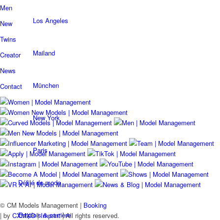
Men
Los Angeles
New
Twins
Mailand
Creator
News
München
Contact
New York
Paris
Défilé de mode
© CM Models Management |
Booking
Emplois & carrière
|
by
CXMXO
|
Imprint
| All rights reserved.