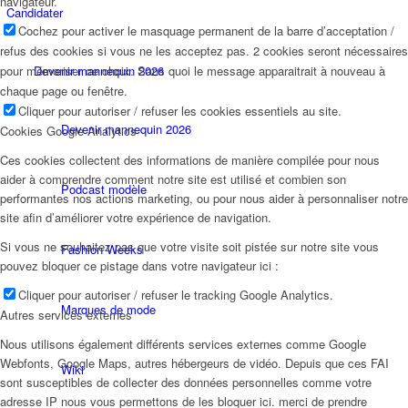
navigateur.
Candidater
Cochez pour activer le masquage permanent de la barre d’acceptation /
refus des cookies si vous ne les acceptez pas. 2 cookies seront nécessaires
pour mémoriser ce choix. Sans quoi le message apparaitrait à nouveau à
Devenir mannequin 2026
chaque page ou fenêtre.
Cliquer pour autoriser / refuser les cookies essentiels au site.
Devenir mannequin 2026
Cookies Google Analytics
Ces cookies collectent des informations de manière compilée pour nous
aider à comprendre comment notre site est utilisé et combien son
Podcast modèle
performantes nos actions marketing, ou pour nous aider à personnaliser notre
site afin d’améliorer votre expérience de navigation.
Si vous ne souhaitez pas que votre visite soit pistée sur notre site vous
Fashion Weeks
pouvez bloquer ce pistage dans votre navigateur ici :
Cliquer pour autoriser / refuser le tracking Google Analytics.
Marques de mode
Autres services externes
Nous utilisons également différents services externes comme Google
Webfonts, Google Maps, autres hébergeurs de vidéo. Depuis que ces FAI
Wiki
sont susceptibles de collecter des données personnelles comme votre
adresse IP nous vous permettons de les bloquer ici. merci de prendre