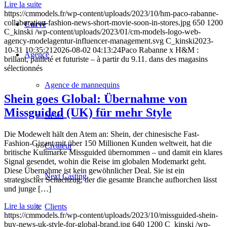
Lire la suite
https://cmmodels.fr/wp-content/uploads/2023/10/hm-paco-rabanne-
collaboration-fashion-news-short-movie-soon-in-stores.jpg
650
1200
Curvé
C_kinski
/wp-content/uploads/2023/01/cm-models-logo-web-
agency-modelagentur-influencer-management.svg
C_kinski
2023-
10-31 10:35:21
2026-08-02 04:13:24
Paco Rabanne x H&M :
Agence
brillant, pailleté et futuriste – à partir du 9.11. dans des magasins
sélectionnés
Agence de mannequins
Shein goes Global: Übernahme von
Missguided (UK) für mehr Style
News
Die Modewelt hält den Atem an: Shein, der chinesische Fast-
Fashion-Gigant mit über 150 Millionen Kunden weltweit, hat die
Créateur
britische Kultmarke Missguided übernommen – und damit ein klares
Signal gesendet, wohin die Reise im globalen Modemarkt geht.
Diese Übernahme ist kein gewöhnlicher Deal. Sie ist ein
Next Casting
strategischer Schachzug, der die gesamte Branche aufhorchen lässt
und junge […]
Lire la suite
Clients
https://cmmodels.fr/wp-content/uploads/2023/10/missguided-shein-
buy-news-uk-style-for-global-brand.jpg
640
1200
C_kinski
/wp-