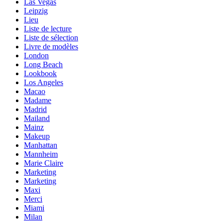
Las Vegas
Leipzig
Lieu
Liste de lecture
Liste de sélection
Livre de modèles
London
Long Beach
Lookbook
Los Angeles
Macao
Madame
Madrid
Mailand
Mainz
Makeup
Manhattan
Mannheim
Marie Claire
Marketing
Marketing
Maxi
Merci
Miami
Milan