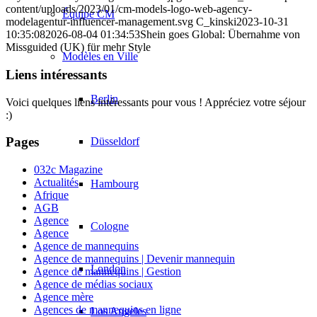
content/uploads/2023/01/cm-models-logo-web-agency-
Équipe CM
modelagentur-influencer-management.svg
C_kinski
2023-10-31
10:35:08
2026-08-04 01:34:53
Shein goes Global: Übernahme von
Missguided (UK) für mehr Style
Modèles en Ville
Liens intéressants
Berlin
Voici quelques liens intéressants pour vous ! Appréciez votre séjour
:)
Pages
Düsseldorf
032c Magazine
Actualités
Hambourg
Afrique
AGB
Agence
Cologne
Agence
Agence de mannequins
Agence de mannequins | Devenir mannequin
London
Agence de mannequins | Gestion
Agence de médias sociaux
Agence mère
Agences de mannequins en ligne
Los Angeles