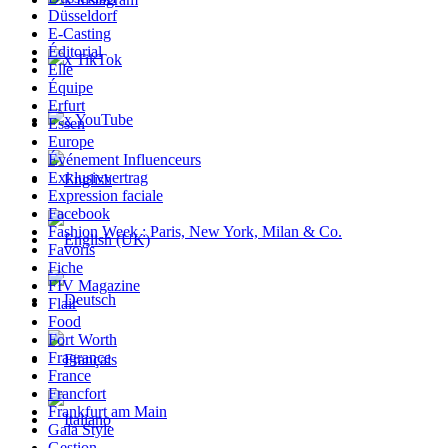
Düsseldorf
E-Casting
Éditorial
x TikTok
Elle
Équipe
Erfurt
x YouTube
Essen
Europe
Événement Influenceurs
Exklusivvertrag
Expression faciale
Facebook
Fashion Week : Paris, New York, Milan & Co.
Favoris
Fiche
FIV Magazine
Flair
Food
Fort Worth
Fragrance
France
Francfort
Frankfurt am Main
Gala Style
Gestion