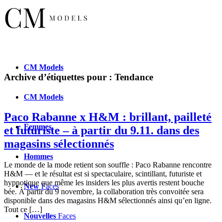
CM
Models
Archive d’étiquettes pour :
Tendance
CM
Models
Paco Rabanne x H&M : brillant, pailleté
Femmes
et futuriste – à partir du 9.11. dans des
magasins sélectionnés
Hommes
Le monde de la mode retient son souffle : Paco Rabanne rencontre
H&M — et le résultat est si spectaculaire, scintillant, futuriste et
hypnotique que même les insiders les plus avertis restent bouche
New
Faces
bée. À partir du 9 novembre, la collaboration très convoitée sera
disponible dans des magasins H&M sélectionnés ainsi qu’en ligne.
Tout ce […]
Nouvelles
Faces