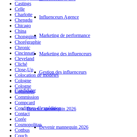
Castings
Celle
Charlotte
Influenceurs Agence
Chengdu
Chicago
China
Marketing de performance
Chongqing
Chorégraphie
Chronic
Cincinnati
Marketing des influenceurs
Cleveland
Cliché
Close-Up
Gestion des influenceurs
Colocation de modèles
Cologne
Cologne
Candidater
Columbus
Commission
Compcard
Conditions d’expédition
Devenir mannequin 2026
Contact
Corée
Cosmopolitan
Devenir mannequin 2026
Cottbus
Couch