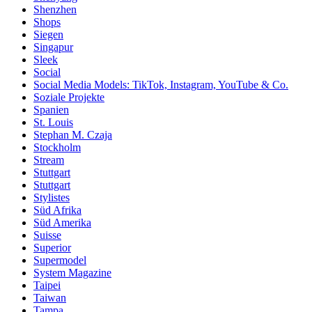
Shenzhen
Shops
Siegen
Singapur
Sleek
Social
Social Media Models: TikTok, Instagram, YouTube & Co.
Soziale Projekte
Spanien
St. Louis
Stephan M. Czaja
Stockholm
Stream
Stuttgart
Stuttgart
Stylistes
Süd Afrika
Süd Amerika
Suisse
Superior
Supermodel
System Magazine
Taipei
Taiwan
Tampa