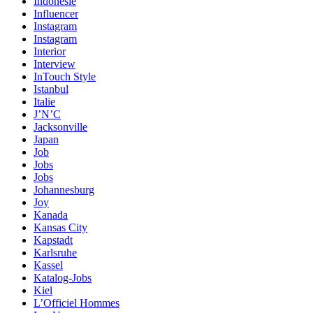
Indonésie
Influencer
Instagram
Instagram
Interior
Interview
InTouch Style
Istanbul
Italie
J’N’C
Jacksonville
Japan
Job
Jobs
Jobs
Johannesburg
Joy
Kanada
Kansas City
Kapstadt
Karlsruhe
Kassel
Katalog-Jobs
Kiel
L’Officiel Hommes