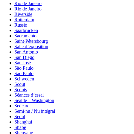
Rio de Janeiro
Rio de Janeiro
Riverside
Rotterdam
Russie
Saarbrücken
Sacramento
Saint-Pétersbourg
Salle d’exposition
San Antonio
San Diego
San José
São Paulo
Sao Paulo
Schweden
Scout
Scouts
Séances d’essai
Seattle – Washington
Sedcard
Semi-nu / Nu intégral
Seoul
Shanghai
Shape
Shenyang