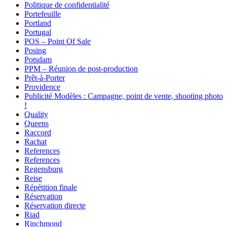
Politique de confidentialité
Portefeuille
Portland
Portugal
POS – Point Of Sale
Posing
Potsdam
PPM – Réunion de post-production
Prêt-à-Porter
Providence
Publicité Modèles : Campagne, point de vente, shooting photo
!
Quality
Queens
Raccord
Rachat
References
References
Regensburg
Reise
Répétition finale
Réservation
Réservation directe
Riad
Rinchmond