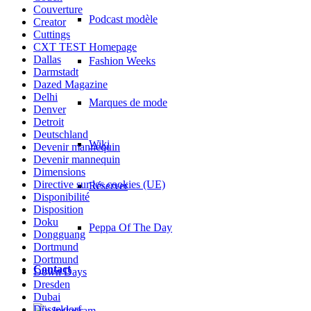
Couverture
Podcast modèle
Creator
Cuttings
CXT TEST Homepage
Dallas
Fashion Weeks
Darmstadt
Dazed Magazine
Delhi
Marques de mode
Denver
Detroit
Deutschland
Wiki
Devenir mannequin
Devenir mannequin
Dimensions
Directive sur les cookies (UE)
Réserver
Disponibilité
Disposition
Doku
Peppa Of The Day
Dongguang
Dortmund
Dortmund
Contact
Down Days
Dresden
Dubai
Düsseldorf
x Instagram