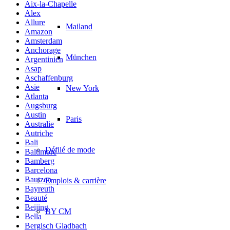
Aix-la-Chapelle
Alex
Allure
Mailand
Amazon
Amsterdam
Anchorage
München
Argentinien
Asap
Aschaffenburg
Asie
New York
Atlanta
Augsburg
Austin
Paris
Australie
Autriche
Bali
Défilé de mode
Baltimore
Bamberg
Barcelona
Bautzen
Emplois & carrière
Bayreuth
Beauté
Beijing
BY CM
Bella
Bergisch Gladbach