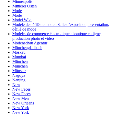
Minneapolis
Mittlerer Osten
Mode
Mode
Model Wiki
Modèle de défilé de mode : Salle d’exposition, présentation,
défilé de mode
Modèles de commerce électronique : boutique en ligne,
production photo et vidéo
Modenschau Agentur
Mönchengladbach
Moskau
Mumbai
München
München
Münster
Nagoya
Nanjing
New
New Faces
New Faces
New Men
New Orleans
New York
New York