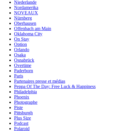
Niederlande
Nordamerika
NOVEAUX
Nürnberg
Oberhausen
Offenbach am Main
Oklahoma City
On Stay
Option
Orlando
Osaka
Osnabrück
Overtime
Paderborn
Paris
Partenaires presse et médias
Peppa Of The Day: Free Luck & Happiness
Philadelphia
Phoenix
Photographe
Piste
Pittsburgh
Plus Size
Podcast
Polaroid