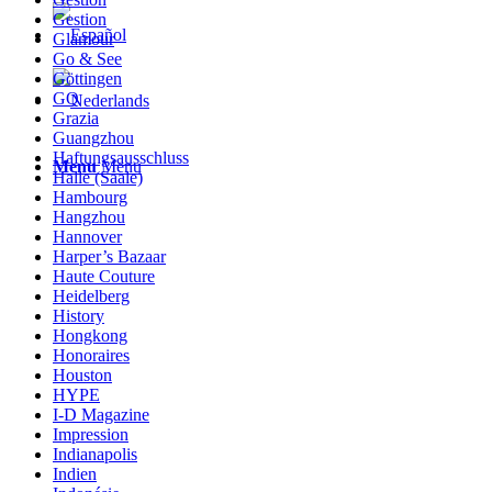
Gestion
Glamour
Go & See
Göttingen
GQ
Grazia
Guangzhou
Haftungsausschluss
Menu
Menu
Halle (Saale)
Hambourg
Hangzhou
Hannover
Harper’s Bazaar
Haute Couture
Heidelberg
History
Hongkong
Honoraires
Houston
HYPE
I-D Magazine
Impression
Indianapolis
Indien