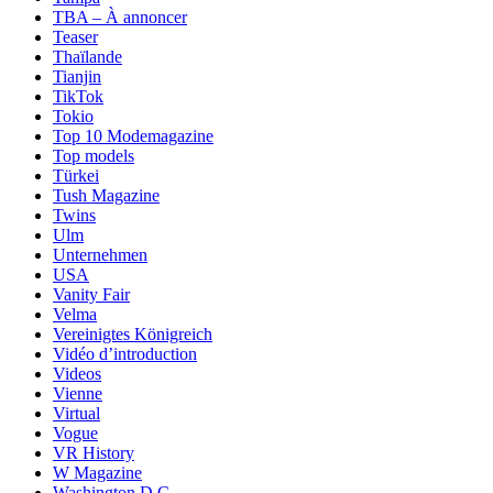
TBA – À annoncer
Teaser
Thaïlande
Tianjin
TikTok
Tokio
Top 10 Modemagazine
Top models
Türkei
Tush Magazine
Twins
Ulm
Unternehmen
USA
Vanity Fair
Velma
Vereinigtes Königreich
Vidéo d’introduction
Videos
Vienne
Virtual
Vogue
VR History
W Magazine
Washington D.C.