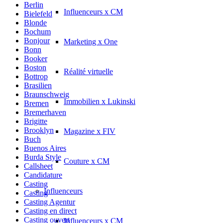
Berlin
Influenceurs x CM
Bielefeld
Blonde
Bochum
Bonjour
Marketing x One
Bonn
Booker
Boston
Réalité virtuelle
Bottrop
Brasilien
Braunschweig
Immobilien x Lukinski
Bremen
Bremerhaven
Brigitte
Brooklyn
Magazine x FIV
Buch
Buenos Aires
Burda Style
Couture x CM
Callsheet
Candidature
Casting
Influenceurs
Casting
Casting Agentur
Casting en direct
Casting ouvert
Influenceurs x CM