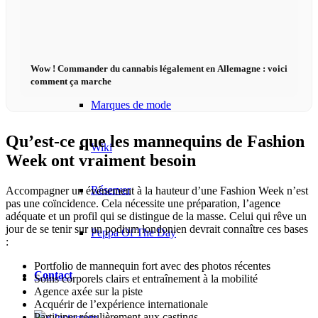
Podcast modèle
Fashion Weeks
Wow ! Commander du cannabis légalement en Allemagne : voici
comment ça marche
Marques de mode
Qu’est-ce que les mannequins de Fashion
Wiki
Week ont vraiment besoin
Réserver
Accompagner un événement à la hauteur d’une Fashion Week n’est
pas une coïncidence. Cela nécessite une préparation, l’agence
adéquate et un profil qui se distingue de la masse. Celui qui rêve un
jour de se tenir sur un podium londonien devrait connaître ces bases
Peppa Of The Day
:
Portfolio de mannequin fort avec des photos récentes
Contact
Soins corporels clairs et entraînement à la mobilité
Agence axée sur la piste
Acquérir de l’expérience internationale
Participer régulièrement aux castings
x Instagram