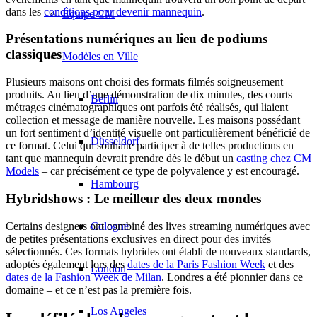
dans les
conditions pour devenir mannequin
.
Équipe CM
Présentations numériques au lieu de podiums
classiques
Modèles en Ville
Plusieurs maisons ont choisi des formats filmés soigneusement
produits. Au lieu d’une démonstration de dix minutes, des courts
Berlin
métrages cinématographiques ont parfois été réalisés, qui liaient
collection et message de manière nouvelle. Les maisons possédant
un fort sentiment d’identité visuelle ont particulièrement bénéficié de
Düsseldorf
ce format. Celui qui souhaite participer à de telles productions en
tant que mannequin devrait prendre dès le début un
casting chez CM
Models
– car précisément ce type de polyvalence y est encouragé.
Hambourg
Hybridshows : Le meilleur des deux mondes
Certains designers ont combiné des lives streaming numériques avec
Cologne
de petites présentations exclusives en direct pour des invités
sélectionnés. Ces formats hybrides ont établi de nouveaux standards,
adoptés également lors des
dates de la Paris Fashion Week
et des
London
dates de la Fashion Week de Milan
. Londres a été pionnier dans ce
domaine – et ce n’est pas la première fois.
Los Angeles