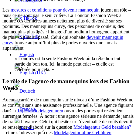
Les
mesures et conditions pour devenir mannequin
jouent un rôle –
mais ce ne sont pas le seul critère. La London Fashion Week a
x TikTok
montré ces dernières années nettement plus de diversité sur ses
podiums. Des mannequins curvy, des personnes de couleur, des
mannequins plus âgés : l’image d’un podium homogène appartient
x YouTube
de plus en plus au passé. Celui qui souhaite
devenir mannequin
curvy
trouve aujourd’hui plus de portes ouvertes que jamais
auparavant.
« Londres est la seule Fashion Week où la rébellion fait
partie du bon ton. Ici, la mode peut crier – et elle est
célébrée pour cela. »
Le rôle de l’agence de mannequins lors des Fashion
Weeks
Aucune carrière de mannequin sur le niveau d’une Fashion Week ne
se construit sans une assistance professionnelle. Une agence figurant
dans la
Top 10 Modelagenturen
ouvre des portes qui resteraient
autrement fermées. À noter : une agence sérieuse ne demande jamais
de frais à l’avance. Celui qui hésite sur l’éventualité de coûts devrait
se renseigner d’abord sur la question
Modelagentur Geld bezahlen?
– et ne s’adresser qu’à des
Modelagentur ohne Gebühren
.