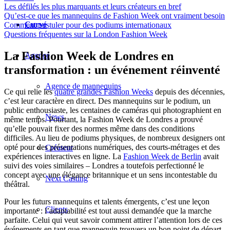
Les défilés les plus marquants et leurs créateurs en bref
Qu’est-ce que les mannequins de Fashion Week ont vraiment besoin
Curvé
Comment postuler pour des podiums internationaux
Questions fréquentes sur la London Fashion Week
La Fashion Week de Londres en
Agence
transformation : un événement réinventé
Agence de mannequins
Ce qui relie les
quatre grandes Fashion Weeks
depuis des décennies,
c’est leur caractère en direct. Des mannequins sur le podium, un
public enthousiaste, les centaines de caméras qui photographient en
News
même temps. Pourtant, la Fashion Week de Londres a prouvé
qu’elle pouvait fixer des normes même dans des conditions
difficiles. Au lieu de podiums physiques, de nombreux designers ont
opté pour des présentations numériques, des courts-métrages et des
Créateur
expériences interactives en ligne. La
Fashion Week de Berlin
avait
suivi des voies similaires – Londres a toutefois perfectionné le
concept avec une élégance britannique et un sens incontestable du
Next Casting
théâtral.
Pour les futurs mannequins et talents émergents, c’est une leçon
Clients
importante : l’adaptabilité est tout aussi demandée que la marche
parfaite. Celui qui veut savoir comment attirer l’attention lors de ces
événements en tant que mannequin trouvera un bon point de départ