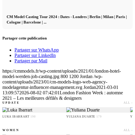
CM Model Casting Tour 2024 : Dates - Londres | Berlin | Milan | Paris |
Cologne | Barcelone | ...
Partager cette publication
Partager sur WhatsApp
Partager sur LinkedIn
Partager par Mail
https://cmmodels.fr/wp-content/uploads/2021/01/london-hotel-
model-werden-job-casting.jpg
800
1200
Jordan
/wp-
content/uploads/2023/01/cm-models-logo-web-agency-
modelagentur-influencer-management.svg
Jordan
2021-03-01
13:09:57
2026-08-02 07:42:01
London Fashion Week : automne
2021 – Les meilleures défilés & designers
UPDATE
ALL ›
LUKA IBARRART
YULIANA DUARTE
YO
190
179
WOMEN
ALL ›