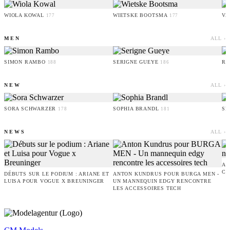
WIOLA KOWAL
WIETSKE BOOTSMA
VA
177
177
MEN
ALL ›
SIMON RAMBO
SERIGNE GUEYE
RU
188
186
NEW
ALL ›
SORA SCHWARZER
SOPHIA BRANDL
SE
178
181
NEWS
ALL ›
AM
CO
DÉBUTS SUR LE PODIUM : ARIANE ET
ANTON KUNDRUS POUR BURGA MEN -
LUISA POUR VOGUE X BREUNINGER
UN MANNEQUIN EDGY RENCONTRE
LES ACCESSOIRES TECH