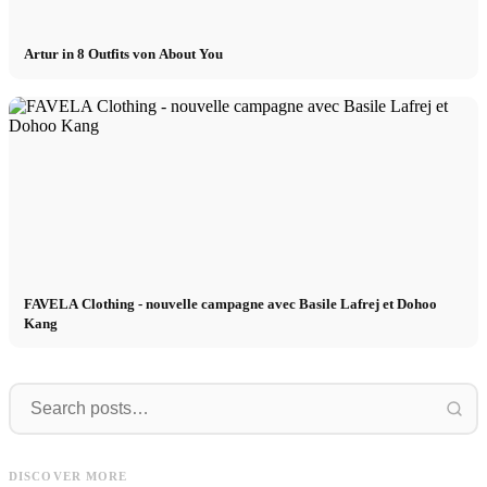
Artur in 8 Outfits von About You
FAVELA Clothing - nouvelle campagne avec Basile Lafrej et Dohoo
Kang
Wow
Model
Wow ! Commander du cannabis
Model Management - International
légalement en Allemagne : voici
/
DISCOVER MORE
Booking - Praktikum, Köln, m/w/d
comment ça marche