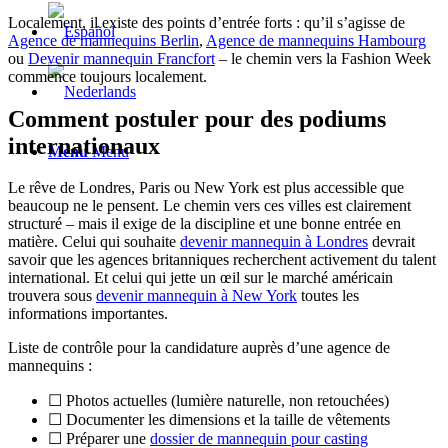
Localement, il existe des points d’entrée forts : qu’il s’agisse de
Agence de mannequins Berlin
,
Agence de mannequins Hambourg
ou
Devenir mannequin Francfort
– le chemin vers la Fashion Week
commence toujours localement.
Comment postuler pour des podiums
internationaux
Menu
Menu
Le rêve de Londres, Paris ou New York est plus accessible que
beaucoup ne le pensent. Le chemin vers ces villes est clairement
structuré – mais il exige de la discipline et une bonne entrée en
matière. Celui qui souhaite
devenir mannequin à Londres
devrait
savoir que les agences britanniques recherchent activement du talent
international. Et celui qui jette un œil sur le marché américain
trouvera sous
devenir mannequin à New York
toutes les
informations importantes.
Liste de contrôle pour la candidature auprès d’une agence de
mannequins :
☐ Photos actuelles (lumière naturelle, non retouchées)
☐ Documenter les dimensions et la taille de vêtements
☐ Préparer une
dossier de mannequin pour casting