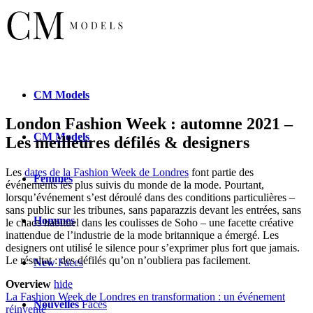
CM
Models
London Fashion Week : automne 2021 –
CM
Models
Les meilleures défilés & designers
Les
dates de la Fashion Week de Londres
font partie des
Femmes
événements les plus suivis du monde de la mode. Pourtant,
lorsqu’événement s’est déroulé dans des conditions particulières –
sans public sur les tribunes, sans paparazzis devant les entrées, sans
Hommes
le chaos habituel dans les coulisses de Soho – une facette créative
inattendue de l’industrie de la mode britannique a émergé. Les
designers ont utilisé le silence pour s’exprimer plus fort que jamais.
Le résultat : des défilés qu’on n’oubliera pas facilement.
New
Faces
Overview
hide
La Fashion Week de Londres en transformation : un événement
Nouvelles
Faces
réinventé