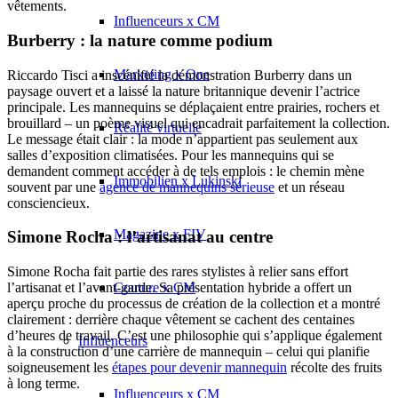
vêtements.
Influenceurs x CM
Burberry : la nature comme podium
Marketing x One
Riccardo Tisci a inscénifié la démonstration Burberry dans un
paysage ouvert et a laissé la nature britannique devenir l’actrice
principale. Les mannequins se déplaçaient entre prairies, rochers et
brouillard – un poème visuel qui encadrait parfaitement la collection.
Réalité virtuelle
Le message était clair : la mode n’appartient pas seulement aux
salles d’exposition climatisées. Pour les mannequins qui se
demandent comment accéder à de tels emplois : le chemin mène
Immobilien x Lukinski
souvent par une
agence de mannequins sérieuse
et un réseau
consciencieux.
Magazine x FIV
Simone Rocha : l’artisanat au centre
Simone Rocha fait partie des rares stylistes à relier sans effort
Couture x CM
l’artisanat et l’avant-garde. Sa présentation hybride a offert un
aperçu proche du processus de création de la collection et a montré
clairement : derrière chaque vêtement se cachent des centaines
d’heures de travail. C’est une philosophie qui s’applique également
Influenceurs
à la construction d’une carrière de mannequin – celui qui planifie
soigneusement les
étapes pour devenir mannequin
récolte des fruits
à long terme.
Influenceurs x CM