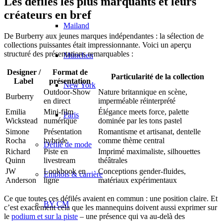
Les défilés les plus marquants et leurs
créateurs en bref
Mailand
De Burberry aux jeunes marques indépendantes : la sélection de
collections puissantes était impressionnante. Voici un aperçu
structuré des présentations remarquables :
München
Designer /
Format de
Particularité de la collection
Label
présentation
New York
Outdoor-Show
Nature britannique en scène,
Burberry
en direct
imperméable réinterprété
Emilia
Mini-film
Élégance meets force, palette
Paris
Wickstead
numérique
dominée par les tons pastel
Simone
Présentation
Romantisme et artisanat, dentelle
Rocha
hybride
comme thème central
Défilé de mode
Richard
Piste en
Imprimé maximaliste, silhouettes
Quinn
livestream
théâtrales
JW
Lookbook en
Conceptions gender-fluides,
Emplois & carrière
Anderson
ligne
matériaux expérimentaux
Ce que toutes ces défilés avaient en commun : une position claire. Et
BY CM
c’est exactement cela que les mannequins doivent aussi exprimer sur
le
podium et sur la piste
– une présence qui va au-delà des