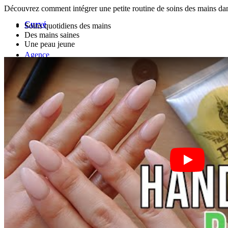
Découvrez comment intégrer une petite routine de soins des mains dans
Curvé
Soins quotidiens des mains
Des mains saines
Une peau jeune
Agence
Agence de mannequins
News
Créateur
Next Casting
Clients