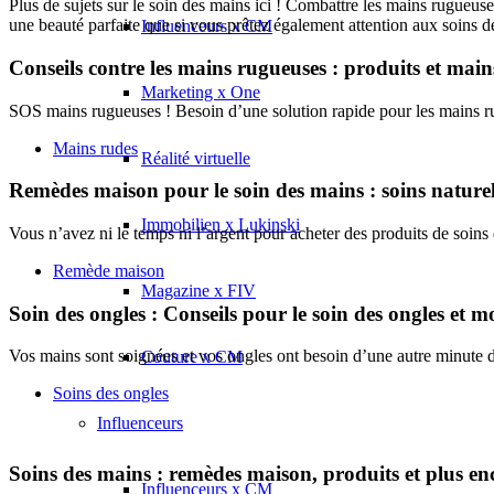
Plus de sujets sur le soin des mains ici ! Combattre les mains rugueuses
une beauté parfaite que si vous prêtez également attention aux soins d
Influenceurs x CM
Conseils contre les mains rugueuses : produits et mai
Marketing x One
SOS mains rugueuses ! Besoin d’une solution rapide pour les mains r
Mains rudes
Réalité virtuelle
Remèdes maison pour le soin des mains : soins nature
Immobilien x Lukinski
Vous n’avez ni le temps ni l’argent pour acheter des produits de soi
Remède maison
Magazine x FIV
Soin des ongles : Conseils pour le soin des ongles et m
Vos mains sont soignées et vos ongles ont besoin d’une autre minute de
Couture x CM
Soins des ongles
Influenceurs
Soins des mains : remèdes maison, produits et plus en
Influenceurs x CM