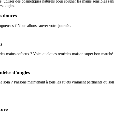
, utiliser des cosmétiques naturels pour soigner les mains sensibles sans
es ongles.
ns douces
ugueuses ? Nous allons sauver votre journée.
ls
ns des mains coûteux ? Voici quelques remèdes maison super bon marché q
odèles d’ongles
 soin ? Passons maintenant à tous les sujets vraiment pertinents du soi
core