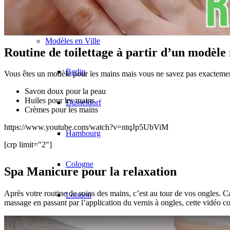
Équipe CM
Modèles en Ville
Routine de toilettage à partir d’un modèl
Berlin
Vous êtes un modèle pour les mains mais vous ne savez pas exactement
Savon doux pour la peau
Huiles pour les mains
Düsseldorf
Crèmes pour les mains
https://www.youtube.com/watch?v=ntqJp5UbViM
Hambourg
[crp limit="2"]
Cologne
Spa Manicure pour la relaxation
Après votre routine de soins des mains, c’est au tour de vos ongles. C
London
massage en passant par l’application du vernis à ongles, cette vidéo co
Los Angeles