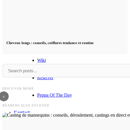
Podcast modèle
Fashion Weeks
Marques de mode
Cheveux longs : conseils, coiffures tendance et routine
Wiki
Réserver
Soins
Parfum
Soins capillaires : conseils, routine et cheveux
DISCOVER MORE
sains
Parfum : Règles, Top parfums e
Peppa Of The Day
‹
READERS ALSO ENJOYED
Contact
x Instagram