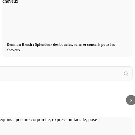
Denman Brush : Splendeur des boucles, soins et conseils pour les
cheveux
Conse
Soins
Consei
nseils pour débutants,
Soins du visage : soins quotidiens, routine et
visage,
 la barbe
conseils
plus e
›