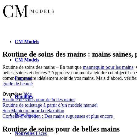
CM
Models
Routine de soins des mains : mains saines,
CM
Models
Routine de soins des mains – En tant que
mannequin pour les mains
,
belles, saines et douces ? Apprenez comment atteindre cet objectif e
Femmes
comment prendre idéalement soin de vos mains. Mais d’abord, vérifi
guide de beauté
.
Overview
hide
Hommes
Routine de soins pour de belles mains
Routine de toilettage à partir d’un modèle manuel
Spa Manicure pour la relaxation
New
Faces
Conseils d’entretien : Des mains rugueuses et plus encore
Routine de soins pour de belles mains
Nouvelles
Faces