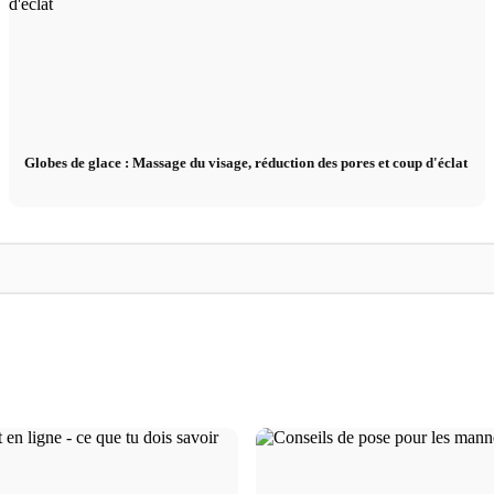
Globes de glace : Massage du visage, réduction des pores et coup d'éclat
Soins
Soins
Soins du corps : routine, conseils et
Soins de barbe : co
t Dupes
apparence plus attrayante
routine et rasage de