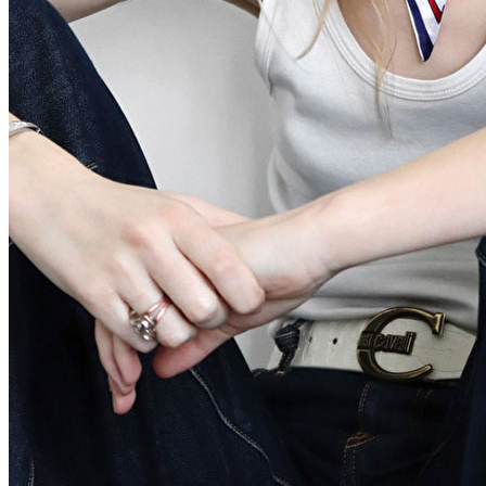
Équipe CM
Modèles en Ville
Berlin
Düsseldorf
Hambourg
Cologne
London
Los Angeles