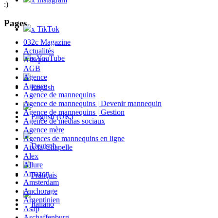
:)
Pages
x TikTok
032c Magazine
Actualités
x YouTube
Afrique
AGB
Agence
Agence
Agence de mannequins
Agence de mannequins | Devenir mannequin
Agence de mannequins | Gestion
Agence de médias sociaux
Agence mère
Agences de mannequins en ligne
Aix-la-Chapelle
Alex
Allure
Amazon
Amsterdam
Anchorage
Argentinien
Asap
Aschaffenburg