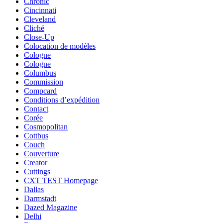
Chronic
Cincinnati
Cleveland
Cliché
Close-Up
Colocation de modèles
Cologne
Cologne
Columbus
Commission
Compcard
Conditions d’expédition
Contact
Corée
Cosmopolitan
Cottbus
Couch
Couverture
Creator
Cuttings
CXT TEST Homepage
Dallas
Darmstadt
Dazed Magazine
Delhi