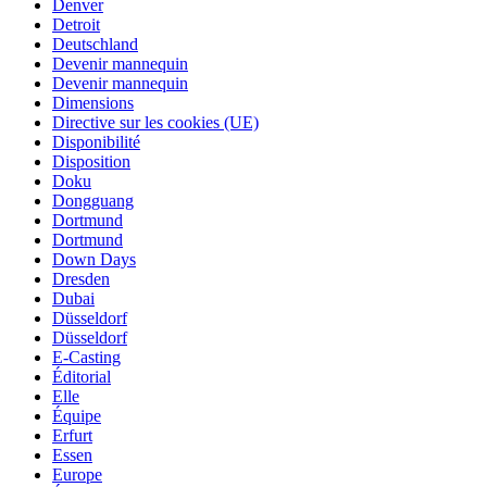
Denver
Detroit
Deutschland
Devenir mannequin
Devenir mannequin
Dimensions
Directive sur les cookies (UE)
Disponibilité
Disposition
Doku
Dongguang
Dortmund
Dortmund
Down Days
Dresden
Dubai
Düsseldorf
Düsseldorf
E-Casting
Éditorial
Elle
Équipe
Erfurt
Essen
Europe