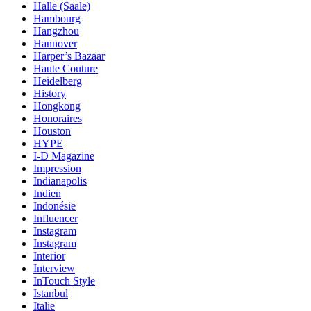
Halle (Saale)
Hambourg
Hangzhou
Hannover
Harper’s Bazaar
Haute Couture
Heidelberg
History
Hongkong
Honoraires
Houston
HYPE
I-D Magazine
Impression
Indianapolis
Indien
Indonésie
Influencer
Instagram
Instagram
Interior
Interview
InTouch Style
Istanbul
Italie