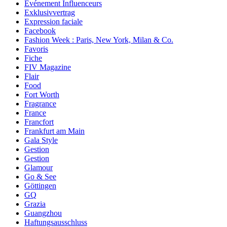
Événement Influenceurs
Exklusivvertrag
Expression faciale
Facebook
Fashion Week : Paris, New York, Milan & Co.
Favoris
Fiche
FIV Magazine
Flair
Food
Fort Worth
Fragrance
France
Francfort
Frankfurt am Main
Gala Style
Gestion
Gestion
Glamour
Go & See
Göttingen
GQ
Grazia
Guangzhou
Haftungsausschluss