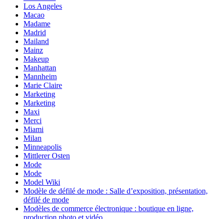
Los Angeles
Macao
Madame
Madrid
Mailand
Mainz
Makeup
Manhattan
Mannheim
Marie Claire
Marketing
Marketing
Maxi
Merci
Miami
Milan
Minneapolis
Mittlerer Osten
Mode
Mode
Model Wiki
Modèle de défilé de mode : Salle d’exposition, présentation,
défilé de mode
Modèles de commerce électronique : boutique en ligne,
production photo et vidéo