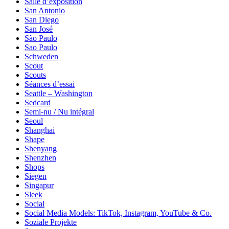
Salle d’exposition
San Antonio
San Diego
San José
São Paulo
Sao Paulo
Schweden
Scout
Scouts
Séances d’essai
Seattle – Washington
Sedcard
Semi-nu / Nu intégral
Seoul
Shanghai
Shape
Shenyang
Shenzhen
Shops
Siegen
Singapur
Sleek
Social
Social Media Models: TikTok, Instagram, YouTube & Co.
Soziale Projekte