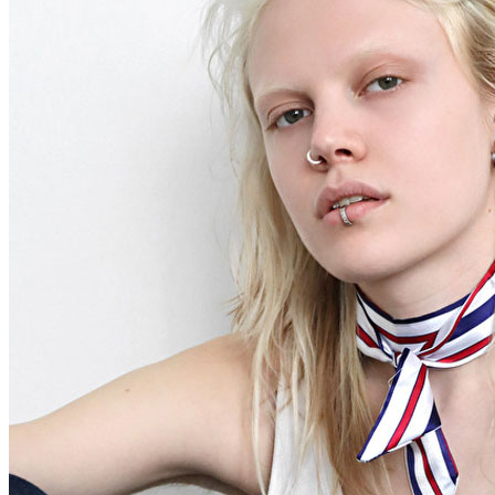
Curvé
Agence
Agence de mannequins
News
Créateur
Next Casting
Clients