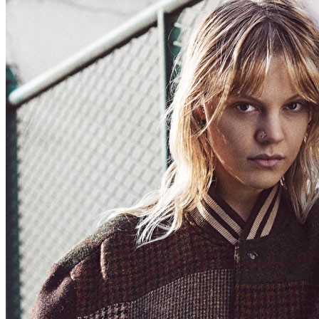
Influenceurs x CM
Marketing x One
Réalité virtuelle
Immobilien x Lukinski
Magazine x FIV
Couture x CM
Influenceurs
Influenceurs x CM