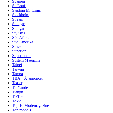
Spanien
St. Louis
Stephan M. Czaja
Stockholm
Stream
Stuttgart
Stuttgart
Stylistes
Süd Afrika
Süd Amerika
Suisse
Superior
Supermodel
System Magazine
Taipei
Taiwan
Tampa
TBA – À annoncer
Teaser
Thaïlande
Tianjin
TikTok
Tokio
Top 10 Modemagazine
Top models