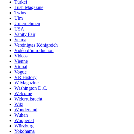
Türkei
Tush Magazine
Twins
Ulm
Unternehmen
USA
Vanity Fair
Velma
Vereinigtes Königreich
Vidéo d’introduction
Videos
Vienne
Virtual
Vogue
VR History
W Magazine
Washington D.C.
Welcome
Widerrufsrecht
Wiki
Wonderland
Wuhan
Wuppertal
Würzburg
Yokohama