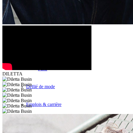
Mailand
München
New York
Paris
DILETTA
Défilé de mode
Emplois & carrière
BY CM