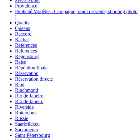
Prêt-à-Porter
Providence
Publicité Modèles : Campagne, point de vente, shooting photo
!
Quality
Queens
Raccord
Rachat
References
References
Regensburg
Reise
Répétition finale
Réservation
Réservation directe
Riad
Rinchmond
Rio de Janeiro
Rio de Janeiro
Riverside
Rotterdam
Russie
Saarbrücken
Sacramento
Saint-Pétersbourg