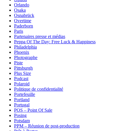
Orlando
Osaka
Osnabrück
Overtime
Paderborn
Paris
Partenaires presse et médias
Peppa Of The Day: Free Luck & Happiness
Philadelphia
Phoenix
Photographe
Piste
Pittsburgh
Plus Size
Podcast
Polaroid
Politique de confidentialité
Portefeuille
Portland
Portugal
POS – Point Of Sale
Posing
Potsdam
PPM – Réunion de post-production