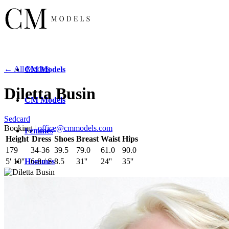
← All Models
CM
Models
Diletta Busin
CM
Models
Sedcard
Booking |
office@cmmodels.com
Femmes
Height
Dress
Shoes
Breast
Waist
Hips
179
34-36
39.5
79.0
61.0
90.0
Hommes
5' 10''
6-8 / S
8.5
31''
24''
35''
New
Faces
Nouvelles
Faces