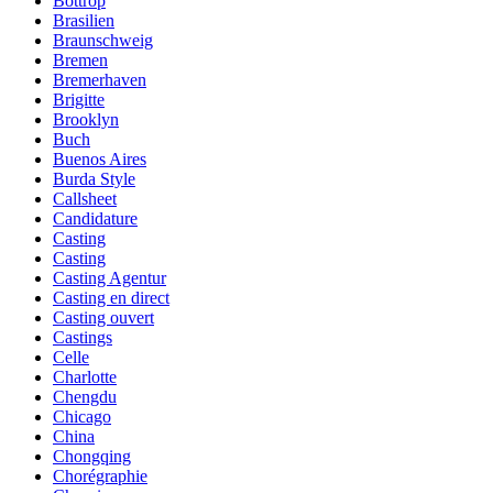
Bottrop
Brasilien
Braunschweig
Bremen
Bremerhaven
Brigitte
Brooklyn
Buch
Buenos Aires
Burda Style
Callsheet
Candidature
Casting
Casting
Casting Agentur
Casting en direct
Casting ouvert
Castings
Celle
Charlotte
Chengdu
Chicago
China
Chongqing
Chorégraphie