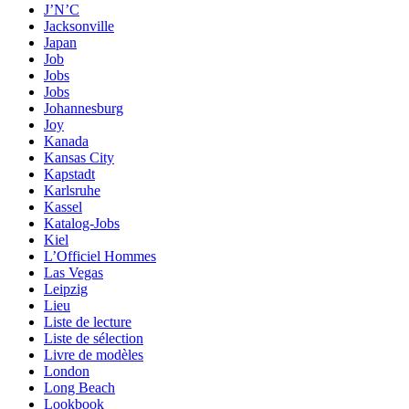
J’N’C
Jacksonville
Japan
Job
Jobs
Jobs
Johannesburg
Joy
Kanada
Kansas City
Kapstadt
Karlsruhe
Kassel
Katalog-Jobs
Kiel
L’Officiel Hommes
Las Vegas
Leipzig
Lieu
Liste de lecture
Liste de sélection
Livre de modèles
London
Long Beach
Lookbook