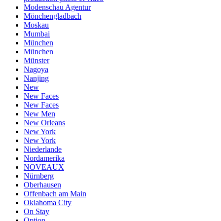
Modenschau Agentur
Mönchengladbach
Moskau
Mumbai
München
München
Münster
Nagoya
Nanjing
New
New Faces
New Faces
New Men
New Orleans
New York
New York
Niederlande
Nordamerika
NOVEAUX
Nürnberg
Oberhausen
Offenbach am Main
Oklahoma City
On Stay
Option