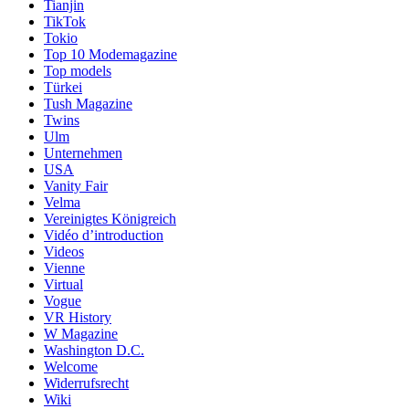
Tianjin
TikTok
Tokio
Top 10 Modemagazine
Top models
Türkei
Tush Magazine
Twins
Ulm
Unternehmen
USA
Vanity Fair
Velma
Vereinigtes Königreich
Vidéo d’introduction
Videos
Vienne
Virtual
Vogue
VR History
W Magazine
Washington D.C.
Welcome
Widerrufsrecht
Wiki