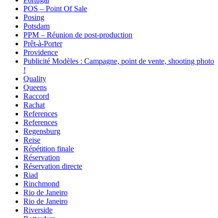
POS – Point Of Sale
Posing
Potsdam
PPM – Réunion de post-production
Prêt-à-Porter
Providence
Publicité Modèles : Campagne, point de vente, shooting photo
!
Quality
Queens
Raccord
Rachat
References
References
Regensburg
Reise
Répétition finale
Réservation
Réservation directe
Riad
Rinchmond
Rio de Janeiro
Rio de Janeiro
Riverside