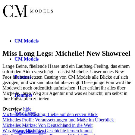
CM
Models
Miss Long Legs: Michelle! New Showreel
CM
Models
Lange Beine, fließende Haare und ein Laufsteg-Feeling, das einem
sofort den Atem verschlägt – das ist Michelle. Unser neues New
Femmes
Face hat beim letzten Casting von CM Models alle Blicke auf sich
gezogen, und wir sind absolut überzeugt: Diese junge Frau wird die
Modewelt noch ordentlich aufmischen. Hier erfahrt ihr alles über
Michelle, ihren Weg zur Agentur und was es braucht, um selbst in
Hommes
ihre Fußstapfen zu treten.
Overview
hide
New
Faces
Michelle beim Casting: Liebe auf den ersten Blick
Michelles Profil: Voraussetzungen und Maße im Überblick
Michelles Märkte: Von Deutschland in die Welt
Was du aus Michelles Geschichte lernen kannst
Nouvelles
Faces