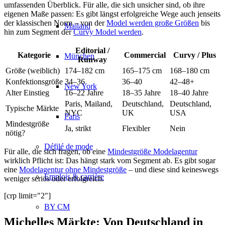
umfassenden Überblick. Für alle, die sich unsicher sind, ob ihre
eigenen Maße passen: Es gibt längst erfolgreiche Wege auch jenseits
der klassischen Norm – von der
Model werden große Größen
bis
Mailand
hin zum Segment der
Curvy Model werden
.
Editorial /
Kategorie
Commercial
Curvy / Plus
München
Runway
Größe (weiblich)
174–182 cm
165–175 cm
168–180 cm
Konfektionsgröße
34–36
36–40
42–48+
New York
Alter Einstieg
16–22 Jahre
18–35 Jahre
18–40 Jahre
Paris, Mailand,
Deutschland,
Deutschland,
Typische Märkte
NYC
UK
USA
Paris
Mindestgröße
Ja, strikt
Flexibler
Nein
nötig?
Défilé de mode
Für alle, die sich fragen, ob eine
Mindestgröße Modelagentur
wirklich Pflicht ist: Das hängt stark vom Segment ab. Es gibt sogar
eine
Modelagentur ohne Mindestgröße
– und diese sind keineswegs
Emplois & carrière
weniger seriös oder erfolgreich.
[crp limit="2"]
BY CM
Michelles Märkte: Von Deutschland in