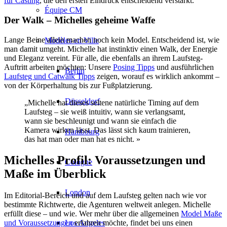
für Casting
, die den ersten Eindruck entscheidend verstärkt.
Équipe CM
Der Walk – Michelles geheime Waffe
Lange Beine allein machen noch kein Model. Entscheidend ist, wie
Modèles en Ville
man damit umgeht. Michelle hat instinktiv einen Walk, der Energie
und Eleganz vereint. Für alle, die ebenfalls an ihrem Laufsteg-
Auftritt arbeiten möchten: Unsere
Posing Tipps
und ausführlichen
Berlin
Laufsteg und Catwalk Tipps
zeigen, worauf es wirklich ankommt –
von der Körperhaltung bis zur Fußplatzierung.
Düsseldorf
„Michelle hat dieses seltene natürliche Timing auf dem
Laufsteg – sie weiß intuitiv, wann sie verlangsamt,
wann sie beschleunigt und wann sie einfach die
Kamera wirken lässt. Das lässt sich kaum trainieren,
Hambourg
das hat man oder man hat es nicht. »
Michelles Profil: Voraussetzungen und
Cologne
Maße im Überblick
London
Im Editorial-Bereich und auf dem Laufsteg gelten nach wie vor
bestimmte Richtwerte, die Agenturen weltweit anlegen. Michelle
erfüllt diese – und wie. Wer mehr über die allgemeinen
Model Maße
Los Angeles
und Voraussetzungen
erfahren möchte, findet bei uns einen