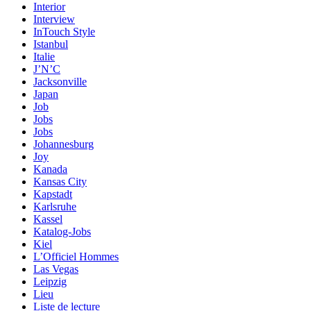
Interior
Interview
InTouch Style
Istanbul
Italie
J’N’C
Jacksonville
Japan
Job
Jobs
Jobs
Johannesburg
Joy
Kanada
Kansas City
Kapstadt
Karlsruhe
Kassel
Katalog-Jobs
Kiel
L’Officiel Hommes
Las Vegas
Leipzig
Lieu
Liste de lecture