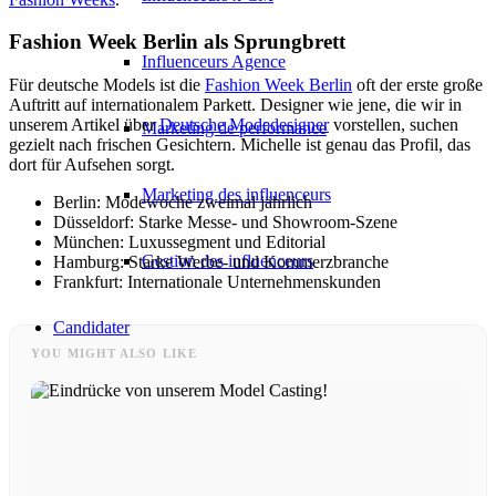
Fashion Week Berlin als Sprungbrett
Influenceurs Agence
Für deutsche Models ist die
Fashion Week Berlin
oft der erste große
Auftritt auf internationalem Parkett. Designer wie jene, die wir in
unserem Artikel über
Deutsche Modedesigner
vorstellen, suchen
Marketing de performance
gezielt nach frischen Gesichtern. Michelle ist genau das Profil, das
dort für Aufsehen sorgt.
Marketing des influenceurs
Berlin: Modewoche zweimal jährlich
Düsseldorf: Starke Messe- und Showroom-Szene
München: Luxussegment und Editorial
Gestion des influenceurs
Hamburg: Starke Werbe- und Kommerzbranche
Frankfurt: Internationale Unternehmenskunden
Candidater
YOU MIGHT ALSO LIKE
Devenir mannequin 2026
Devenir mannequin 2026