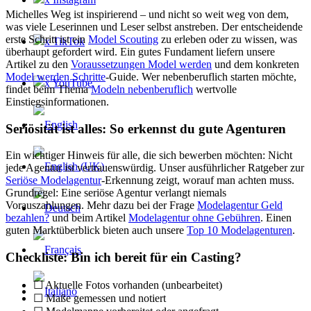
Michelles Weg ist inspirierend – und nicht so weit weg von dem,
was viele Leserinnen und Leser selbst anstreben. Der entscheidende
erste Schritt ist ein
Model Scouting
zu erleben oder zu wissen, was
x TikTok
überhaupt gefordert wird. Ein gutes Fundament liefern unsere
Artikel zu den
Voraussetzungen Model werden
und dem konkreten
Model werden Schritte
-Guide. Wer nebenberuflich starten möchte,
x YouTube
findet beim Thema
Modeln nebenberuflich
wertvolle
Einstiegsinformationen.
Seriösität ist alles: So erkennst du gute Agenturen
Ein wichtiger Hinweis für alle, die sich bewerben möchten: Nicht
jede Agentur ist vertrauenswürdig. Unser ausführlicher Ratgeber zur
Seriöse Modelagentur
-Erkennung zeigt, worauf man achten muss.
Grundregel: Eine seriöse Agentur verlangt niemals
Vorauszahlungen. Mehr dazu bei der Frage
Modelagentur Geld
bezahlen?
und beim Artikel
Modelagentur ohne Gebühren
. Einen
guten Marktüberblick bieten auch unsere
Top 10 Modelagenturen
.
Checkliste: Bin ich bereit für ein Casting?
☐ Aktuelle Fotos vorhanden (unbearbeitet)
☐ Maße gemessen und notiert