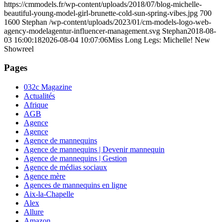
https://cmmodels.fr/wp-content/uploads/2018/07/blog-michelle-
beautiful-young-model-girl-brunette-cold-sun-spring-vibes.jpg
700
1600
Stephan
/wp-content/uploads/2023/01/cm-models-logo-web-
agency-modelagentur-influencer-management.svg
Stephan
2018-08-
03 16:00:18
2026-08-04 10:07:06
Miss Long Legs: Michelle! New
Showreel
Pages
032c Magazine
Actualités
Afrique
AGB
Agence
Agence
Agence de mannequins
Agence de mannequins | Devenir mannequin
Agence de mannequins | Gestion
Agence de médias sociaux
Agence mère
Agences de mannequins en ligne
Aix-la-Chapelle
Alex
Allure
Amazon