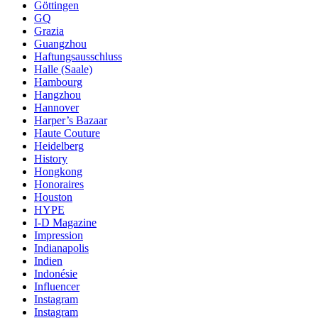
Göttingen
GQ
Grazia
Guangzhou
Haftungsausschluss
Halle (Saale)
Hambourg
Hangzhou
Hannover
Harper’s Bazaar
Haute Couture
Heidelberg
History
Hongkong
Honoraires
Houston
HYPE
I-D Magazine
Impression
Indianapolis
Indien
Indonésie
Influencer
Instagram
Instagram