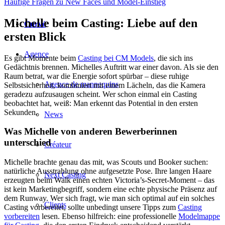
Häufige Fragen zu New Faces und Model-Einstieg
Michelle beim Casting: Liebe auf den
Curvé
ersten Blick
Agence
Es gibt Momente beim
Casting bei CM Models
, die sich ins
Gedächtnis brennen. Michelles Auftritt war einer davon. Als sie den
Raum betrat, war die Energie sofort spürbar – diese ruhige
Agence de mannequins
Selbstsicherheit, kombiniert mit einem Lächeln, das die Kamera
geradezu aufzusaugen scheint. Wer schon einmal ein Casting
beobachtet hat, weiß: Man erkennt das Potential in den ersten
Sekunden.
News
Was Michelle von anderen Bewerberinnen
unterschied
Créateur
Michelle brachte genau das mit, was Scouts und Booker suchen:
natürliche Ausstrahlung ohne aufgesetzte Pose. Ihre langen Haare
Next Casting
erzeugten beim Walk einen echten Victoria’s-Secret-Moment – das
ist kein Marketingbegriff, sondern eine echte physische Präsenz auf
dem Runway. Wer sich fragt, wie man sich optimal auf ein solches
Clients
Casting vorbereitet, sollte unbedingt unsere Tipps zum
Casting
vorbereiten
lesen. Ebenso hilfreich: eine professionelle
Modelmappe