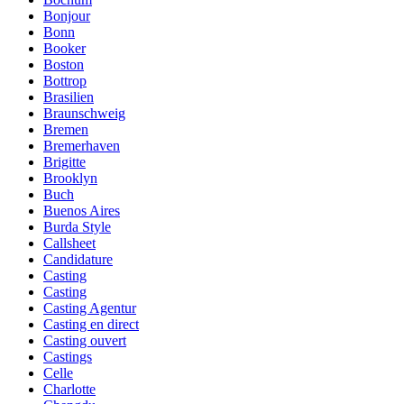
Bonjour
Bonn
Booker
Boston
Bottrop
Brasilien
Braunschweig
Bremen
Bremerhaven
Brigitte
Brooklyn
Buch
Buenos Aires
Burda Style
Callsheet
Candidature
Casting
Casting
Casting Agentur
Casting en direct
Casting ouvert
Castings
Celle
Charlotte