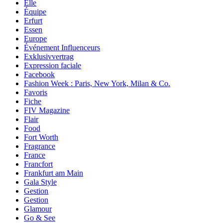
Elle
Équipe
Erfurt
Essen
Europe
Événement Influenceurs
Exklusivvertrag
Expression faciale
Facebook
Fashion Week : Paris, New York, Milan & Co.
Favoris
Fiche
FIV Magazine
Flair
Food
Fort Worth
Fragrance
France
Francfort
Frankfurt am Main
Gala Style
Gestion
Gestion
Glamour
Go & See