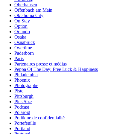
Oberhausen
Offenbach am Main
Oklahoma City
On Stay
Option
Orlando
Osaka
Osnabrück
Overtime
Paderborn
Paris
Partenaires presse et médias
Peppa Of The Day: Free Luck & Happiness
Philadelphia
Phoenix
Photographe
Piste
Pittsburgh
Plus Size
Podcast
Polaroid
Politique de confidentialité
Portefeuille
Portland
Portugal