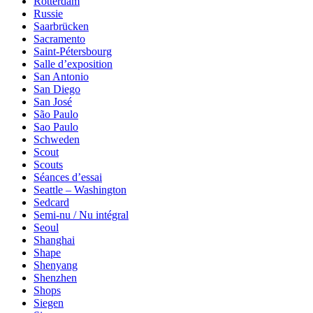
Rotterdam
Russie
Saarbrücken
Sacramento
Saint-Pétersbourg
Salle d’exposition
San Antonio
San Diego
San José
São Paulo
Sao Paulo
Schweden
Scout
Scouts
Séances d’essai
Seattle – Washington
Sedcard
Semi-nu / Nu intégral
Seoul
Shanghai
Shape
Shenyang
Shenzhen
Shops
Siegen