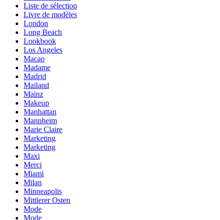
Liste de sélection
Livre de modèles
London
Long Beach
Lookbook
Los Angeles
Macao
Madame
Madrid
Mailand
Mainz
Makeup
Manhattan
Mannheim
Marie Claire
Marketing
Marketing
Maxi
Merci
Miami
Milan
Minneapolis
Mittlerer Osten
Mode
Mode