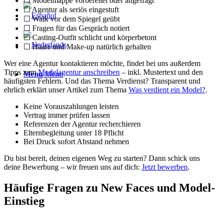
☐ Modelmappe vorbereitet oder angefragt
☐ Agentur als seriös eingestuft
☐ Walk vor dem Spiegel geübt
☐ Fragen für das Gespräch notiert
☐ Casting-Outfit schlicht und körperbetont
☐ Haare und Make-up natürlich gehalten
Wer eine Agentur kontaktieren möchte, findet bei uns außerdem
Tipps zum
Modelagentur anschreiben
– inkl. Mustertext und den
Menu
Menu
häufigsten Fehlern. Und das Thema Verdienst? Transparent und
ehrlich erklärt unser Artikel zum Thema
Was verdient ein Model?
.
Keine Vorauszahlungen leisten
Vertrag immer prüfen lassen
Referenzen der Agentur recherchieren
Elternbegleitung unter 18 Pflicht
Bei Druck sofort Abstand nehmen
Du bist bereit, deinen eigenen Weg zu starten? Dann schick uns
deine Bewerbung – wir freuen uns auf dich:
Jetzt bewerben
.
Häufige Fragen zu New Faces und Model-
Einstieg