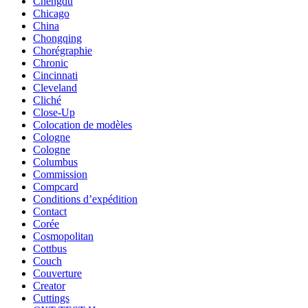
Chengdu
Chicago
China
Chongqing
Chorégraphie
Chronic
Cincinnati
Cleveland
Cliché
Close-Up
Colocation de modèles
Cologne
Cologne
Columbus
Commission
Compcard
Conditions d’expédition
Contact
Corée
Cosmopolitan
Cottbus
Couch
Couverture
Creator
Cuttings