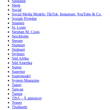
Singapur
Sleek
Social
Social Media Models: TikTok, Instagram, YouTube & Co.
Soziale Projekte
Spanien
St. Louis
Stephan M. Czaja
Stockholm
Stream
Stuttgart
Stuttgart
Stylistes
Süd Afrika
Süd Amerika
Suisse
Superior
Supermodel
System Magazine
Taipei
Taiwan
Tampa
TBA – À annoncer
Teaser
Thaïlande