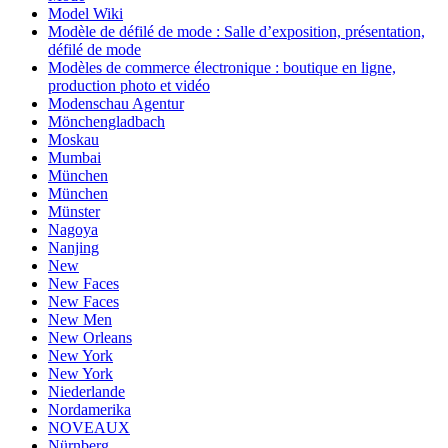
Model Wiki
Modèle de défilé de mode : Salle d’exposition, présentation,
défilé de mode
Modèles de commerce électronique : boutique en ligne,
production photo et vidéo
Modenschau Agentur
Mönchengladbach
Moskau
Mumbai
München
München
Münster
Nagoya
Nanjing
New
New Faces
New Faces
New Men
New Orleans
New York
New York
Niederlande
Nordamerika
NOVEAUX
Nürnberg