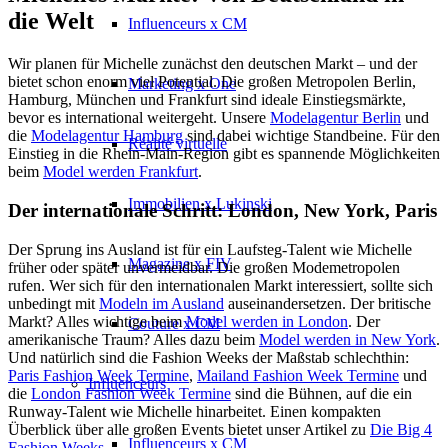
die Welt
Influenceurs x CM
Wir planen für Michelle zunächst den deutschen Markt – und der
bietet schon enorm viel Potential. Die großen Metropolen Berlin,
Marketing x One
Hamburg, München und Frankfurt sind ideale Einstiegsmärkte,
bevor es international weitergeht. Unsere
Modelagentur Berlin
und
die
Modelagentur Hamburg
sind dabei wichtige Standbeine. Für den
Réalité virtuelle
Einstieg in die Rhein-Main-Region gibt es spannende Möglichkeiten
beim
Model werden Frankfurt
.
Immobilien x Lukinski
Der internationale Schritt: London, New York, Paris
Der Sprung ins Ausland ist für ein Laufsteg-Talent wie Michelle
Magazine x FIV
früher oder später unvermeidbar. Die großen Modemetropolen
rufen. Wer sich für den internationalen Markt interessiert, sollte sich
unbedingt mit
Modeln im Ausland
auseinandersetzen. Der britische
Markt? Alles wichtige beim
Model werden in London
. Der
Couture x CM
amerikanische Traum? Alles dazu beim
Model werden in New York
.
Und natürlich sind die Fashion Weeks der Maßstab schlechthin:
Paris Fashion Week Termine
,
Mailand Fashion Week Termine
und
Influenceurs
die
London Fashion Week Termine
sind die Bühnen, auf die ein
Runway-Talent wie Michelle hinarbeitet. Einen kompakten
Überblick über alle großen Events bietet unser Artikel zu
Die Big 4
Influenceurs x CM
Fashion Weeks
.