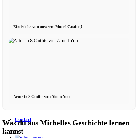
Podcast modèle
Fashion Weeks
Eindrücke von unserem Model Casting!
Marques de mode
Wiki
Réserver
Artur in 8 Outfits von About You
Peppa Of The Day
Contact
Was du aus Michelles Geschichte lernen
kannst
x Instagram