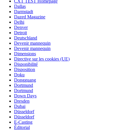
CXT TEST Homepage
Dallas
Darmstadt
Dazed Magazine
Delhi
Denver
Detroit
Deutschland
Devenir mannequin
Devenir mannequin
Dimensions
Directive sur les cookies (UE)
Disponibilité
Disposition
Doku
Dongguang
Dortmund
Dortmund
Down Days
Dresden
Dubai
Düsseldorf
Düsseldorf
E-Casting
Éditorial