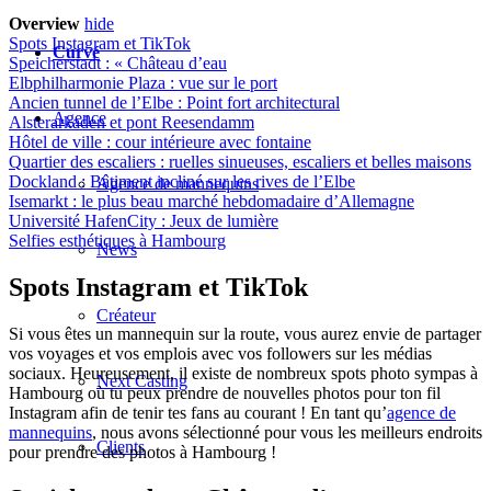
Overview
hide
Spots Instagram et TikTok
Curvé
Speicherstadt : « Château d’eau
Elbphilharmonie Plaza : vue sur le port
Ancien tunnel de l’Elbe : Point fort architectural
Agence
Alsterarkaden et pont Reesendamm
Hôtel de ville : cour intérieure avec fontaine
Quartier des escaliers : ruelles sinueuses, escaliers et belles maisons
Dockland : Bâtiment incliné sur les rives de l’Elbe
Agence de mannequins
Isemarkt : le plus beau marché hebdomadaire d’Allemagne
Université HafenCity : Jeux de lumière
Selfies esthétiques à Hambourg
News
Spots Instagram et TikTok
Créateur
Si vous êtes un mannequin sur la route, vous aurez envie de partager
vos voyages et vos emplois avec vos followers sur les médias
sociaux. Heureusement, il existe de nombreux spots photo sympas à
Next Casting
Hambourg où tu peux prendre de nouvelles photos pour ton fil
Instagram afin de tenir tes fans au courant ! En tant qu’
agence de
mannequins
, nous avons sélectionné pour vous les meilleurs endroits
Clients
pour prendre des photos à Hambourg !