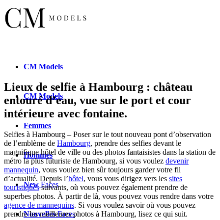
CM
Models
Lieux de selfie à Hambourg : château
CM
Models
entouré d’eau, vue sur le port et cour
intérieure avec fontaine.
Femmes
Selfies à Hambourg – Poser sur le tout nouveau pont d’observation
de l’emblème de
Hambourg
, prendre des selfies devant le
magnifique hôtel de ville ou des photos fantaisistes dans la station de
Hommes
métro la plus futuriste de Hambourg, si vous voulez
devenir
mannequin
, vous voulez bien sûr toujours garder votre fil
d’actualité. Depuis l’
hôtel
, vous vous dirigez vers les
sites
New
Faces
touristiques
suivants, où vous pouvez également prendre de
superbes photos. À partir de là, vous pouvez vous rendre dans votre
agence de mannequins
. Si vous voulez savoir où vous pouvez
Nouvelles
Faces
prendre les meilleures photos à Hambourg, lisez ce qui suit.