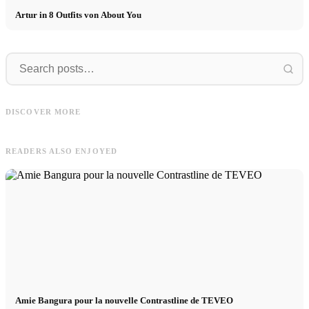
Artur in 8 Outfits von About You
FAVELA
Model
FAVELA Clothing - nouvelle
campagne avec Basile Lafrej et
Model Management - International
T
DISCOVER MORE
Dohoo Kang
Booking - Praktikum, Köln, m/w/d
r
READERS ALSO ENJOYED
Amie Bangura pour la nouvelle Contrastline de TEVEO