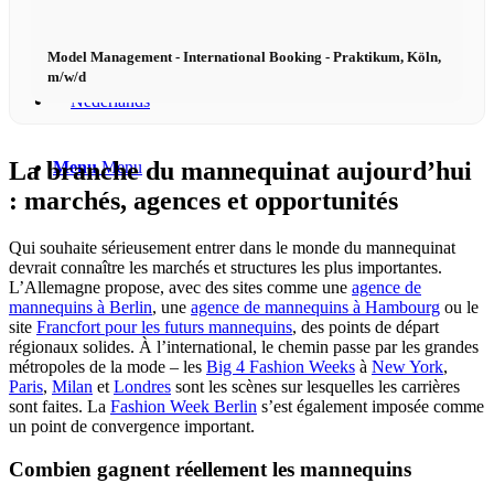
Model Management - International Booking - Praktikum, Köln,
m/w/d
La branche du mannequinat aujourd’hui
Menu
Menu
: marchés, agences et opportunités
Qui souhaite sérieusement entrer dans le monde du mannequinat
devrait connaître les marchés et structures les plus importantes.
L’Allemagne propose, avec des sites comme une
agence de
mannequins à Berlin
, une
agence de mannequins à Hambourg
ou le
site
Francfort pour les futurs mannequins
, des points de départ
régionaux solides. À l’international, le chemin passe par les grandes
métropoles de la mode – les
Big 4 Fashion Weeks
à
New York
,
Paris
,
Milan
et
Londres
sont les scènes sur lesquelles les carrières
sont faites. La
Fashion Week Berlin
s’est également imposée comme
un point de convergence important.
Combien gagnent réellement les mannequins