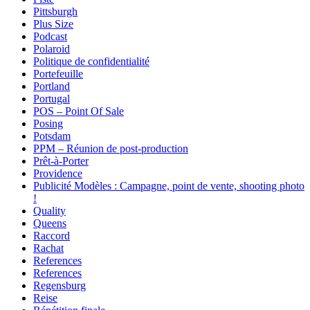
Pittsburgh
Plus Size
Podcast
Polaroid
Politique de confidentialité
Portefeuille
Portland
Portugal
POS – Point Of Sale
Posing
Potsdam
PPM – Réunion de post-production
Prêt-à-Porter
Providence
Publicité Modèles : Campagne, point de vente, shooting photo
!
Quality
Queens
Raccord
Rachat
References
References
Regensburg
Reise