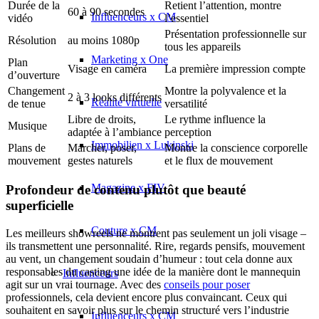
Durée de la
Retient l’attention, montre
60 à 90 secondes
Influenceurs x CM
vidéo
l’essentiel
Présentation professionnelle sur
Résolution
au moins 1080p
tous les appareils
Marketing x One
Plan
Visage en caméra
La première impression compte
d’ouverture
Changement
Montre la polyvalence et la
2 à 3 looks différents
Réalité virtuelle
de tenue
versatilité
Libre de droits,
Le rythme influence la
Musique
adaptée à l’ambiance
perception
Immobilien x Lukinski
Plans de
Marcher, poser,
Montre la conscience corporelle
mouvement
gestes naturels
et le flux de mouvement
Magazine x FIV
Profondeur de contenu plutôt que beauté
superficielle
Couture x CM
Les meilleurs showreels ne montrent pas seulement un joli visage –
ils transmettent une personnalité. Rire, regards pensifs, mouvement
au vent, un changement soudain d’humeur : tout cela donne aux
responsables du casting une idée de la manière dont le mannequin
Influenceurs
agit sur un vrai tournage. Avec des
conseils pour poser
professionnels, cela devient encore plus convaincant. Ceux qui
souhaitent en savoir plus sur le chemin structuré vers l’industrie
Influenceurs x CM