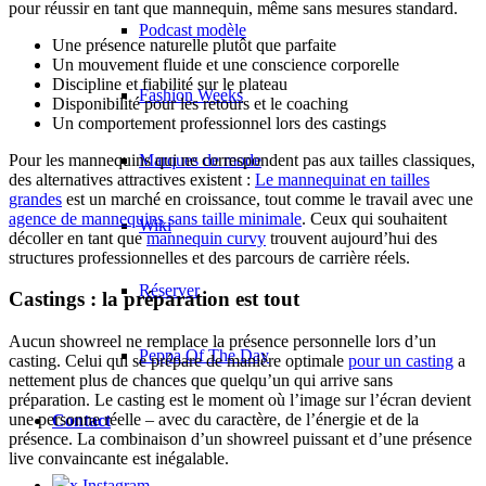
pour réussir en tant que mannequin, même sans mesures standard.
Podcast modèle
Une présence naturelle plutôt que parfaite
Un mouvement fluide et une conscience corporelle
Discipline et fiabilité sur le plateau
Fashion Weeks
Disponibilité pour les retours et le coaching
Un comportement professionnel lors des castings
Pour les mannequins qui ne correspondent pas aux tailles classiques,
Marques de mode
des alternatives attractives existent :
Le mannequinat en tailles
grandes
est un marché en croissance, tout comme le travail avec une
agence de mannequins sans taille minimale
. Ceux qui souhaitent
Wiki
décoller en tant que
mannequin curvy
trouvent aujourd’hui des
structures professionnelles et des parcours de carrière réels.
Réserver
Castings : la préparation est tout
Aucun showreel ne remplace la présence personnelle lors d’un
Peppa Of The Day
casting. Celui qui se prépare de manière optimale
pour un casting
a
nettement plus de chances que quelqu’un qui arrive sans
préparation. Le casting est le moment où l’image sur l’écran devient
une personne réelle – avec du caractère, de l’énergie et de la
Contact
présence. La combinaison d’un showreel puissant et d’une présence
live convaincante est inégalable.
x Instagram