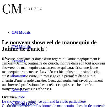
CM
Models
Le nouveau showreel de mannequin de
CM
Models
Janine de Zurich !
Rêveuse, confiante et dotée d’un regard qui attire magiquement la
Femmes
caméra – Janine, originaire de Zurich, montre dans son tout nouveau
showreel de mannequin exactement ce qui caractérise une jeune
mannequin prometteuse. La vidéo est bien plus qu’un simple clip :
Hommes
c’est une carte de visite, un message et la première étape sur le
chemin d’une grande carrière. Ceux qui souhaitent savoir comment
un showreel professionnel est créé et ce qui se cache derrière
trouveront ici toutes les réponses.
New
Faces
Overview
hide
Le showreel de Janine : ce qui rend la vidéo particulière
Nouvelles
Faces
Ce qu’un showreel professionnel de mannequin a besoin de contenir