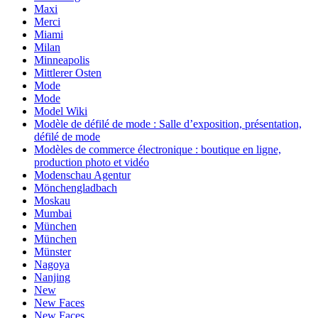
Maxi
Merci
Miami
Milan
Minneapolis
Mittlerer Osten
Mode
Mode
Model Wiki
Modèle de défilé de mode : Salle d’exposition, présentation,
défilé de mode
Modèles de commerce électronique : boutique en ligne,
production photo et vidéo
Modenschau Agentur
Mönchengladbach
Moskau
Mumbai
München
München
Münster
Nagoya
Nanjing
New
New Faces
New Faces