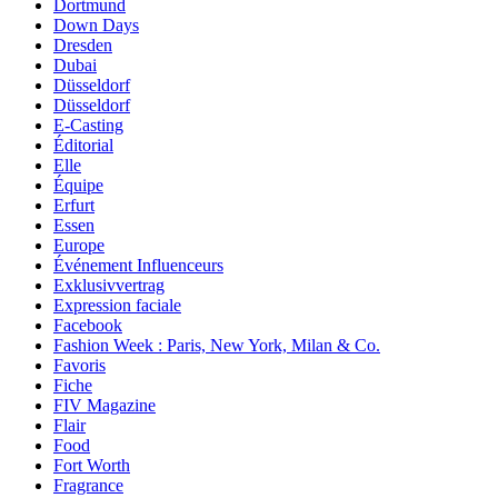
Dortmund
Down Days
Dresden
Dubai
Düsseldorf
Düsseldorf
E-Casting
Éditorial
Elle
Équipe
Erfurt
Essen
Europe
Événement Influenceurs
Exklusivvertrag
Expression faciale
Facebook
Fashion Week : Paris, New York, Milan & Co.
Favoris
Fiche
FIV Magazine
Flair
Food
Fort Worth
Fragrance