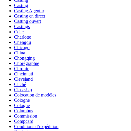
Casting
Casting
Casting Agentur
Casting en direct
Casting ouvert
Castings
Celle
Charlotte
Chengdu
Chicago
China
Chongqing
Chorégraphie
Chronic
Cincinnati
Cleveland
Cliché
Close-Up
Colocation de modèles
Cologne
Cologne
Columbus
Commission
Compcard
Conditions d’expédition