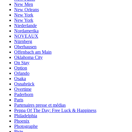
New Men
New Orleans
New York
New York
Niederlande
Nordamerika
NOVEAUX
Nürnberg
Oberhausen
Offenbach am Main
Oklahoma City
On Stay
Option
Orlando
Osaka
Osnabrück
Overtime
Paderborn
Paris
Partenaires presse et médias
Peppa Of The Day: Free Luck & Happiness
Philadelphia
Phoenix
Photographe
Piste