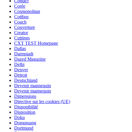
Contact
Corée
Cosmopolitan
Cottbus
Couch
Couverture
Creator
Cuttings
CXT TEST Homepage
Dallas
Darmstadt
Dazed Magazine
Delhi
Denver
Detroit
Deutschland
Devenir mannequin
Devenir mannequin
Dimensions
Directive sur les cookies (UE)
Disponibilité
Disposition
Doku
Dongguang
Dortmund