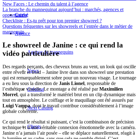
New Faces : Le chemin du talent à l’agence
La branche du mannequinat aujourd’hui : marchés, agences et
Curvé
opportunités
Checkliste : Es-tu prêt pour ton premier showreel ?
Questions fréquentes sur les showreels et l’entrée dans le métier de
mannequin
Agence
Le showreel de Janine : ce qui rend la
Agence de mannequins
vidéo particulière
Des regards perçants, des cheveux bruns au vent, un look qui oscille
News
entre rêveur et froid – Janine livre dans son showreel une prestation
qui est remarquablement sobre pour un nouveau visage. Le tournage
a eu lieu sous la direction de
Janis Lionel
, responsable de
l’esthétique visuelle. Le montage a été réalisé par
Maximilien
Créateur
Morrel
, qui a transformé le matériel brut en un clip dynamique mais
tout en atmosphère. Le coiffage et le maquillage ont été assurés par
Luigi Vampa
, dont le travail contribue considérablement à l’image
Next Casting
globale cohérente.
Ce qui rend le résultat si puissant, c’est la combinaison de précision
Clients
technique et d’une véritable connexion émotionnelle avec la caméra.
Janine n’a jamais l’air posée – elle se déplace naturellement, réagit à
la lumière et au cadre, sans que cela ne semble dirigé. C’est