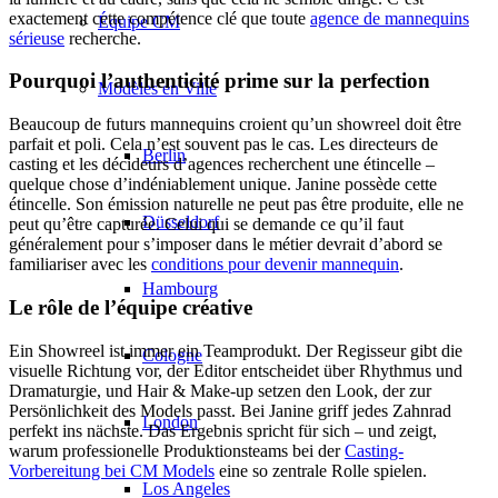
exactement cette compétence clé que toute
agence de mannequins
Équipe CM
sérieuse
recherche.
Pourquoi l’authenticité prime sur la perfection
Modèles en Ville
Beaucoup de futurs mannequins croient qu’un showreel doit être
parfait et poli. Cela n’est souvent pas le cas. Les directeurs de
Berlin
casting et les décideurs d’agences recherchent une étincelle –
quelque chose d’indéniablement unique. Janine possède cette
étincelle. Son émission naturelle ne peut pas être produite, elle ne
Düsseldorf
peut qu’être capturée. Celui qui se demande ce qu’il faut
généralement pour s’imposer dans le métier devrait d’abord se
familiariser avec les
conditions pour devenir mannequin
.
Hambourg
Le rôle de l’équipe créative
Ein Showreel ist immer ein Teamprodukt. Der Regisseur gibt die
Cologne
visuelle Richtung vor, der Editor entscheidet über Rhythmus und
Dramaturgie, und Hair & Make-up setzen den Look, der zur
Persönlichkeit des Models passt. Bei Janine griff jedes Zahnrad
London
perfekt ins nächste. Das Ergebnis spricht für sich – und zeigt,
warum professionelle Produktionsteams bei der
Casting-
Vorbereitung bei CM Models
eine so zentrale Rolle spielen.
Los Angeles