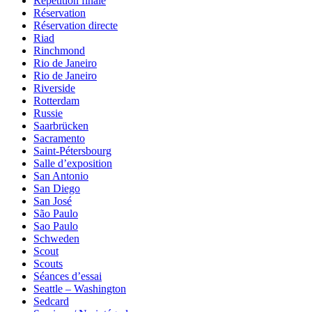
Répétition finale
Réservation
Réservation directe
Riad
Rinchmond
Rio de Janeiro
Rio de Janeiro
Riverside
Rotterdam
Russie
Saarbrücken
Sacramento
Saint-Pétersbourg
Salle d’exposition
San Antonio
San Diego
San José
São Paulo
Sao Paulo
Schweden
Scout
Scouts
Séances d’essai
Seattle – Washington
Sedcard