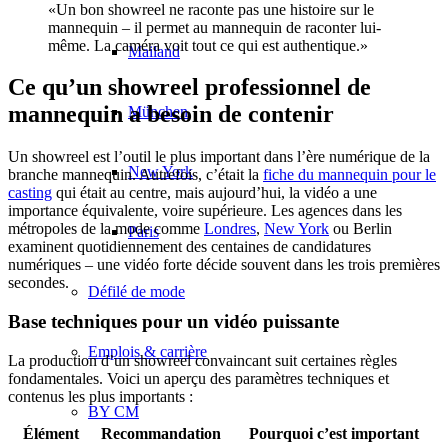
«Un bon showreel ne raconte pas une histoire sur le
mannequin – il permet au mannequin de raconter lui-
même. La caméra voit tout ce qui est authentique.»
Mailand
Ce qu’un showreel professionnel de
mannequin a besoin de contenir
München
Un showreel est l’outil le plus important dans l’ère numérique de la
New York
branche mannequin. Autrefois, c’était la
fiche du mannequin pour le
casting
qui était au centre, mais aujourd’hui, la vidéo a une
importance équivalente, voire supérieure. Les agences dans les
métropoles de la mode comme
Londres
,
New York
ou Berlin
Paris
examinent quotidiennement des centaines de candidatures
numériques – une vidéo forte décide souvent dans les trois premières
secondes.
Défilé de mode
Base techniques pour un vidéo puissante
Emplois & carrière
La production d’un showreel convaincant suit certaines règles
fondamentales. Voici un aperçu des paramètres techniques et
contenus les plus importants :
BY CM
Élément
Recommandation
Pourquoi c’est important