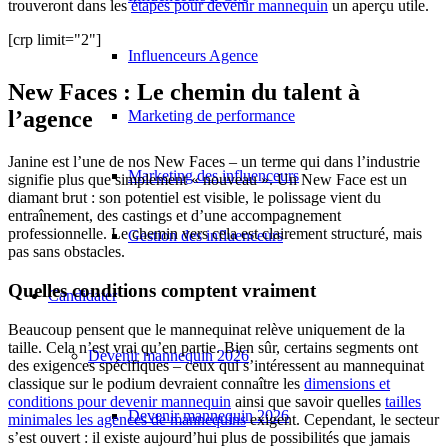
trouveront dans les
étapes pour devenir mannequin
un aperçu utile.
[crp limit="2"]
Influenceurs Agence
New Faces : Le chemin du talent à
l’agence
Marketing de performance
Janine est l’une de nos New Faces – un terme qui dans l’industrie
Marketing des influenceurs
signifie plus que simplement « nouveau ». Un New Face est un
diamant brut : son potentiel est visible, le polissage vient du
entraînement, des castings et d’une accompagnement
professionnelle. Le chemin vers cela est clairement structuré, mais
Gestion des influenceurs
pas sans obstacles.
Quelles conditions comptent vraiment
Candidater
Beaucoup pensent que le mannequinat relève uniquement de la
taille. Cela n’est vrai qu’en partie. Bien sûr, certains segments ont
Devenir mannequin 2026
des exigences spécifiques – ceux qui s’intéressent au mannequinat
classique sur le podium devraient connaître les
dimensions et
conditions pour devenir mannequin
ainsi que savoir quelles
tailles
Devenir mannequin 2026
minimales les agences de mannequins
exigent. Cependant, le secteur
s’est ouvert : il existe aujourd’hui plus de possibilités que jamais