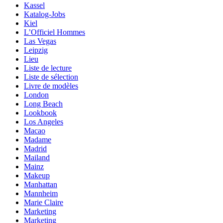
Kassel
Katalog-Jobs
Kiel
L’Officiel Hommes
Las Vegas
Leipzig
Lieu
Liste de lecture
Liste de sélection
Livre de modèles
London
Long Beach
Lookbook
Los Angeles
Macao
Madame
Madrid
Mailand
Mainz
Makeup
Manhattan
Mannheim
Marie Claire
Marketing
Marketing