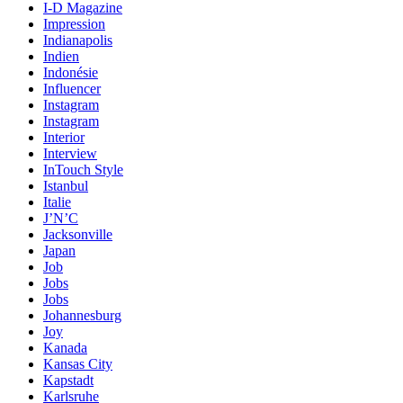
I-D Magazine
Impression
Indianapolis
Indien
Indonésie
Influencer
Instagram
Instagram
Interior
Interview
InTouch Style
Istanbul
Italie
J’N’C
Jacksonville
Japan
Job
Jobs
Jobs
Johannesburg
Joy
Kanada
Kansas City
Kapstadt
Karlsruhe