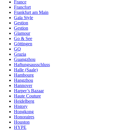
France
Francfort
Frankfurt am Main
Gala Style
Gestion
Gestion
Glamour
Go & See
Göttingen
GQ
Grazia
Guangzhou
Haftungsausschluss
Halle (Saale)
Hambourg
Hangzhou
Hannover
Harper’s Bazaar
Haute Couture
Heidelberg
History
Hongkong
Honoraires
Houston
HYPE