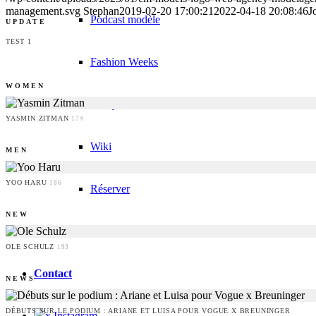
management.svg
Stephan
2019-02-20 17:00:21
2022-04-18 20:08:46
J
Podcast modèle
UPDATE
TEST 1
Fashion Weeks
WOMEN
Marques de mode
YASMIN ZITMAN
174
Wiki
MEN
YOO HARU
186
Réserver
NEW
Peppa Of The Day
OLE SCHULZ
193
Contact
NEWS
DÉBUTS SUR LE PODIUM : ARIANE ET LUISA POUR VOGUE X BREUNINGER
x Instagram