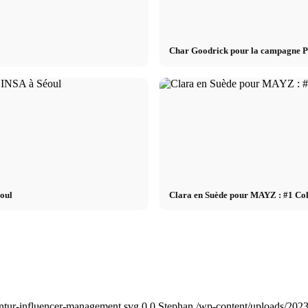
Char Goodrick pour la campagne 
éoul
Clara en Suède pour MAYZ : #1 Coll
tur-influencer-management.svg
0
0
Stephan
/wp-content/uploads/202