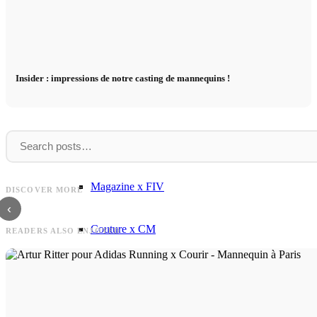
Influenceurs x CM
Marketing x One
Insider : impressions de notre casting de mannequins !
Réalité virtuelle
Immobilien x Lukinski
Berlin
Maison
Berlin Fashion Week : nos mannequins sur le
Maison Margiela Haute Couture 
Magazine x FIV
DISCOVER MORE
podium
Été 2024 : Maquillage & John Ga
‹
Couture x CM
READERS ALSO ENJOYED
Influenceurs
Influenceurs x CM