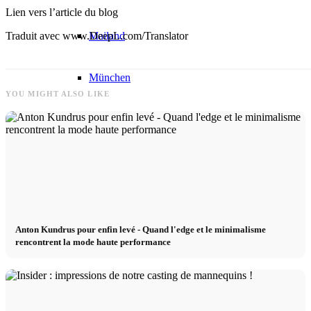
Lien vers l’article du blog
Mailand
Traduit avec www.DeepL.com/Translator
München
YOU MIGHT ALSO LIKE
New York
Paris
Défilé de mode
Anton Kundrus pour enfin levé - Quand l'edge et le minimalisme
rencontrent la mode haute performance
Emplois & carrière
BY CM