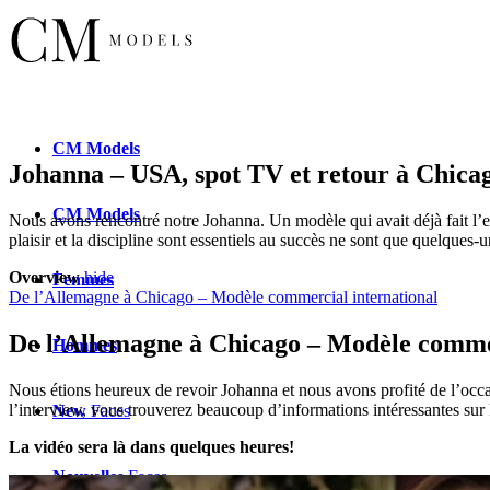
CM
Models
Johanna – USA, spot TV et retour à Chica
CM
Models
Nous avons rencontré notre Johanna. Un modèle qui avait déjà fait l’e
plaisir et la discipline sont essentiels au succès ne sont que quelque
Overview
hide
Femmes
De l’Allemagne à Chicago – Modèle commercial international
De l’Allemagne à Chicago – Modèle commer
Hommes
Nous étions heureux de revoir Johanna et nous avons profité de l’occa
l’interview, vous trouverez beaucoup d’informations intéressantes sur
New
Faces
La vidéo sera là dans quelques heures!
Nouvelles
Faces