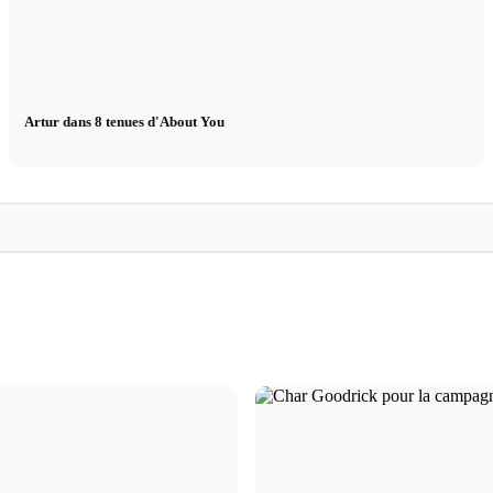
Artur dans 8 tenues d'About You
Louis
Nouveau
Printemps-
Louis Vuitton Homme Automne-Hiver 2024 :
Nouveau look - Rul
lliano
Paris, Cowboys & Pharrell Williams
DSCENE Magazine