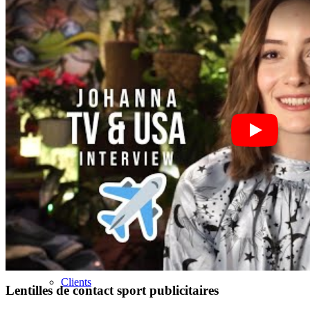
Curvé
Agence
Agence de mannequins
News
Créateur
Next Casting
Clients
Lentilles de contact sport publicitaires