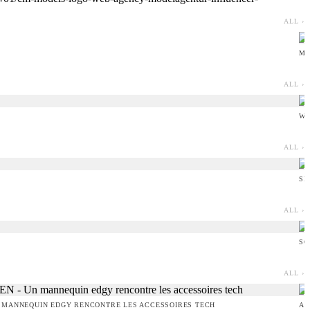
ALL ›
MI
ALL ›
WI
ALL ›
SI
ALL ›
SO
ALL ›
 MANNEQUIN EDGY RENCONTRE LES ACCESSOIRES TECH
AM