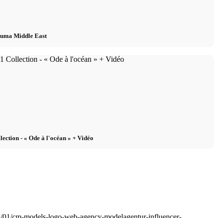
Puma Middle East
ection - « Ode à l'océan » + Vidéo
3/01/cm-models-logo-web-agency-modelagentur-influencer-