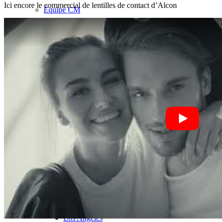
Ici encore le commercial de lentilles de contact d’Alcon
Équipe CM
Modèles en Ville
Berlin
Düsseldorf
Hambourg
Cologne
London
Los Angeles