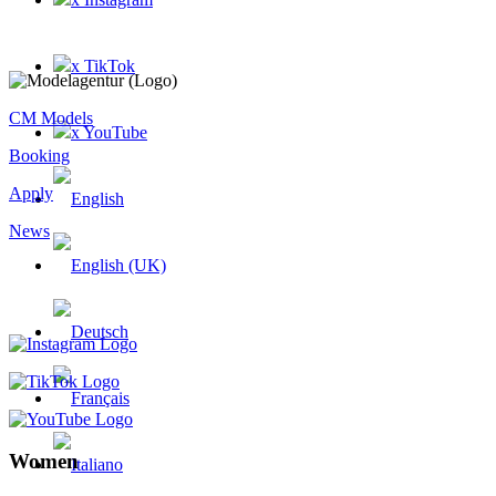
x TikTok
CM Models
x YouTube
Booking
Apply
News
Women