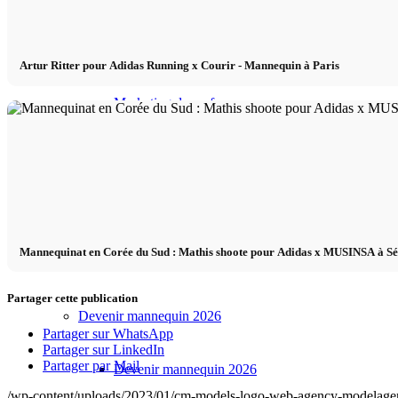
Influenceurs Agence
Artur Ritter pour Adidas Running x Courir - Mannequin à Paris
Marketing de performance
Marketing des influenceurs
Gestion des influenceurs
Mannequinat en Corée du Sud : Mathis shoote pour Adidas x MUSINSA à S
Candidater
Partager cette publication
Devenir mannequin 2026
Partager sur WhatsApp
Partager sur LinkedIn
Partager par Mail
Devenir mannequin 2026
/wp-content/uploads/2023/01/cm-models-logo-web-agency-modelagen