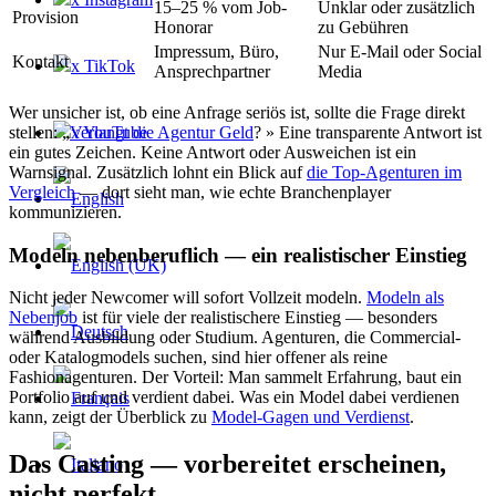
15–25 % vom Job-
Unklar oder zusätzlich
Provision
Honorar
zu Gebühren
Impressum, Büro,
Nur E-Mail oder Social
Kontakt
x TikTok
Ansprechpartner
Media
Wer unsicher ist, ob eine Anfrage seriös ist, sollte die Frage direkt
x YouTube
stellen: „
Verlangt die Agentur Geld
? » Eine transparente Antwort ist
ein gutes Zeichen. Keine Antwort oder Ausweichen ist ein
Warnsignal. Zusätzlich lohnt ein Blick auf
die Top-Agenturen im
Vergleich
— dort sieht man, wie echte Branchenplayer
kommunizieren.
Modeln nebenberuflich — ein realistischer Einstieg
Nicht jeder Newcomer will sofort Vollzeit modeln.
Modeln als
Nebenjob
ist für viele der realistischere Einstieg — besonders
während Ausbildung oder Studium. Agenturen, die Commercial-
oder Katalogmodels suchen, sind hier offener als reine
Fashionagenturen. Der Vorteil: Man sammelt Erfahrung, baut ein
Portfolio auf und verdient dabei. Was ein Model dabei verdienen
kann, zeigt der Überblick zu
Model-Gagen und Verdienst
.
Das Casting — vorbereitet erscheinen,
nicht perfekt