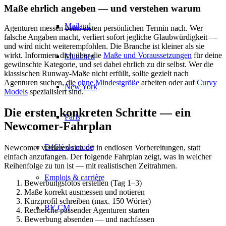
Maße ehrlich angeben — und verstehen warum
Mailand
Agenturen messen beim ersten persönlichen Termin nach. Wer
falsche Angaben macht, verliert sofort jegliche Glaubwürdigkeit —
und wird nicht weiterempfohlen. Die Branche ist kleiner als sie
wirkt. Informiere dich über die
Maße und Voraussetzungen
für deine
München
gewünschte Kategorie, und sei dabei ehrlich zu dir selbst. Wer die
klassischen Runway-Maße nicht erfüllt, sollte gezielt nach
Agenturen suchen, die
ohne Mindestgröße
arbeiten oder auf
Curvy
New York
Models
spezialisiert sind.
Die ersten konkreten Schritte — ein
Paris
Newcomer-Fahrplan
Défilé de mode
Newcomer verlieren sich oft in endlosen Vorbereitungen, statt
einfach anzufangen. Der folgende Fahrplan zeigt, was in welcher
Reihenfolge zu tun ist — mit realistischen Zeitrahmen.
Emplois & carrière
Bewerbungsfotos erstellen (Tag 1–3)
Maße korrekt ausmessen und notieren
Kurzprofil schreiben (max. 150 Wörter)
BY CM
Recherche passender Agenturen starten
Bewerbung absenden — und nachfassen