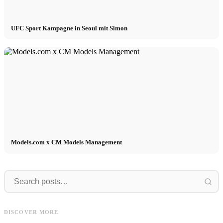
UFC Sport Kampagne in Seoul mit Simon
Models.com x CM Models Management
FAVELA
Eindrücke
FAVELA Clothing - nouvelle
Eindrücke von unserem Model
campagne avec Basile Lafrej et
DISCOVER MORE
Casting!
Dohoo Kang