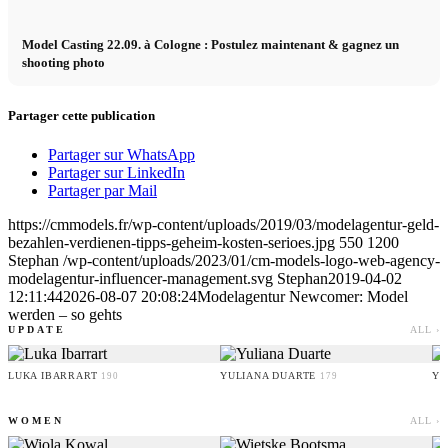
Model Casting 22.09. à Cologne : Postulez maintenant & gagnez un
shooting photo
Partager cette publication
Partager sur WhatsApp
Partager sur LinkedIn
Partager par Mail
https://cmmodels.fr/wp-content/uploads/2019/03/modelagentur-geld-
bezahlen-verdienen-tipps-geheim-kosten-serioes.jpg
550
1200
Stephan
/wp-content/uploads/2023/01/cm-models-logo-web-agency-
modelagentur-influencer-management.svg
Stephan
2019-04-02
12:11:44
2026-08-07 20:08:24
Modelagentur Newcomer: Model
werden – so gehts
UPDATE
ALL ›
LUKA IBARRART
YULIANA DUARTE
YO
190
179
WOMEN
ALL ›