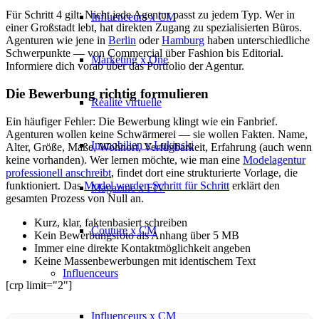
Für Schritt 4 gilt: Nicht jede Agentur passt zu jedem Typ. Wer in
Influenceurs x CM
einer Großstadt lebt, hat direkten Zugang zu spezialisierten Büros.
Agenturen wie jene in
Berlin
oder
Hamburg
haben unterschiedliche
Schwerpunkte — von Commercial über Fashion bis Editorial.
Marketing x One
Informiere dich vorab über das Portfolio der Agentur.
Die Bewerbung richtig formulieren
Réalité virtuelle
Ein häufiger Fehler: Die Bewerbung klingt wie ein Fanbrief.
Agenturen wollen keine Schwärmerei — sie wollen Fakten. Name,
Immobilien x Lukinski
Alter, Größe, Maße, Wohnort, Verfügbarkeit, Erfahrung (auch wenn
keine vorhanden). Wer lernen möchte, wie man eine
Modelagentur
professionell anschreibt
, findet dort eine strukturierte Vorlage, die
funktioniert. Das
Model werden Schritt für Schritt
erklärt den
Magazine x FIV
gesamten Prozess von Null an.
Kurz, klar, faktenbasiert schreiben
Couture x CM
Kein Bewerbungsfoto als Anhang über 5 MB
Immer eine direkte Kontaktmöglichkeit angeben
Keine Massenbewerbungen mit identischem Text
Influenceurs
[crp limit="2"]
Influenceurs x CM