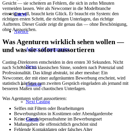
Gesicht — sie scheitern an Fehlern, die sich in zehn Minuten
vermeiden lassen. Wer als Newcomer in die Modelbranche
einsteigen will, braucht kein Glück. Er braucht ein System: den
Curvé
richtigen ersten Schritt, die richtigen Unterlagen, das richtige
Auftreten. Dieser Guide zeigt dir genau das — ohne Beschönigung,
ohne Ausweichen.
Agence
Was Agenturen wirklich sehen wollen —
und was sie sofort aussortieren
Agence de mannequins
Casting-Direktoren entscheiden in den ersten 30 Sekunden. Nicht
News
nach Schönheit im klassischen Sinne, sondern nach Potenzial und
Professionalität. Das klingt abstrakt, ist aber messbar: Ein
Newcomer, der mit einer aufgeräumten Bewerbung erscheint, wird
statistisch häufiger zum zweiten Gespräch eingeladen als jemand mit
Créateur
besseren Maßen und chaotischen Unterlagen.
Was Agenturen sofort aussortieren:
Next Casting
Selfies mit Filtern oder Bearbeitungen
Bewerbungsfotos in Kostümen oder Abendgarderobe
Keine Ganzkörperaufnahme im Bewerbungsset
Clients
Maßangaben die offensichtlich geschönt sind
Fehlende Kontaktdaten oder falsches Alter