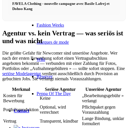
FAVELA Clothing - nouvelle campagne avec Basile Lafrej et
Podcast modèle
Dohoo Kang
Fashion Weeks
Agentur vs. kein Vertrag — was seriös ist
und was nicht
Marques de mode
Die größte Gefahr für Newcomer sind unseriöse Angebote. Wer
nach der ersten Bewerbung sofort einen Vertragsabschluss
Wiki
angeboten bekommt — verbunden mit einer Zahlung für Fotos,
Portfolios oder „Aufnahmegebühren » — sollte sofort stoppen. Eine
seriöse Modelagentur
verdient ausschließlich durch Provision an
Réserver
gebuchten Jobs. Sie verlangt niemals Vorauszahlungen.
Merkmal
Seriöse Agentur
Unseriöse Agentur
Peppa Of The Day
Kosten für
„Bearbeitungsgebühr »
Keine
Bewerbung
verlangt
Optional, wird
Pflichtpaket gegen
Portfolioproduktion
Contact
verrechnet
Vorauszahlung
Lange Bindung, unklar
Vertrag
Transparent, kündbar
formuliert
x Instagram