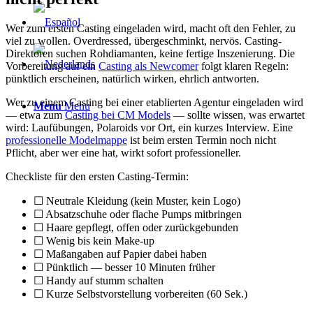
Wer zum ersten Casting eingeladen wird, macht oft den Fehler, zu
viel zu wollen. Overdressed, übergeschminkt, nervös. Casting-
Direktoren suchen Rohdiamanten, keine fertige Inszenierung. Die
Vorbereitung auf ein
Casting als Newcomer
folgt klaren Regeln:
pünktlich erscheinen, natürlich wirken, ehrlich antworten.
Wer zu einem Casting bei einer etablierten Agentur eingeladen wird
Menu
Menu
— etwa zum
Casting bei CM Models
— sollte wissen, was erwartet
wird: Laufübungen, Polaroids vor Ort, ein kurzes Interview. Eine
professionelle Modelmappe
ist beim ersten Termin noch nicht
Pflicht, aber wer eine hat, wirkt sofort professioneller.
Checkliste für den ersten Casting-Termin:
☐ Neutrale Kleidung (kein Muster, kein Logo)
☐ Absatzschuhe oder flache Pumps mitbringen
☐ Haare gepflegt, offen oder zurückgebunden
☐ Wenig bis kein Make-up
☐ Maßangaben auf Papier dabei haben
☐ Pünktlich — besser 10 Minuten früher
☐ Handy auf stumm schalten
☐ Kurze Selbstvorstellung vorbereiten (60 Sek.)