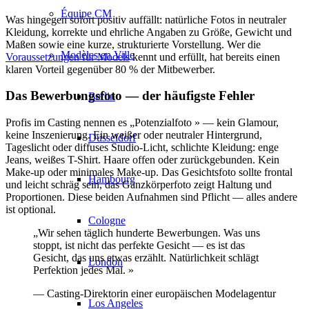
Équipe CM
Was hingegen sofort positiv auffällt: natürliche Fotos in neutraler
Kleidung, korrekte und ehrliche Angaben zu Größe, Gewicht und
Maßen sowie eine kurze, strukturierte Vorstellung. Wer die
Modèles en Ville
Voraussetzungen für Models
kennt und erfüllt, hat bereits einen
klaren Vorteil gegenüber 80 % der Mitbewerber.
Das Bewerbungsfoto — der häufigste Fehler
Berlin
Profis im Casting nennen es „Potenzialfoto » — kein Glamour,
keine Inszenierung. Ein weißer oder neutraler Hintergrund,
Düsseldorf
Tageslicht oder diffuses Studio-Licht, schlichte Kleidung: enge
Jeans, weißes T-Shirt. Haare offen oder zurückgebunden. Kein
Make-up oder minimales Make-up. Das Gesichtsfoto sollte frontal
Hambourg
und leicht schräg sein, das Ganzkörperfoto zeigt Haltung und
Proportionen. Diese beiden Aufnahmen sind Pflicht — alles andere
ist optional.
Cologne
„Wir sehen täglich hunderte Bewerbungen. Was uns
stoppt, ist nicht das perfekte Gesicht — es ist das
Gesicht, das uns etwas erzählt. Natürlichkeit schlägt
London
Perfektion jedes Mal. »
— Casting-Direktorin einer europäischen Modelagentur
Los Angeles