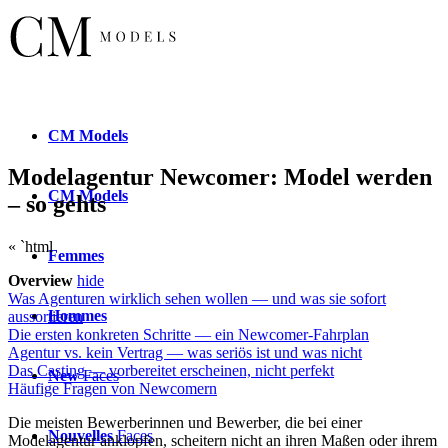
CM
Models
Modelagentur Newcomer: Model werden
CM
Models
– so gehts
« `html
Femmes
Overview
hide
Was Agenturen wirklich sehen wollen — und was sie sofort
Hommes
aussortieren
Die ersten konkreten Schritte — ein Newcomer-Fahrplan
Agentur vs. kein Vertrag — was seriös ist und was nicht
Das Casting — vorbereitet erscheinen, nicht perfekt
New
Faces
Häufige Fragen von Newcomern
Die meisten Bewerberinnen und Bewerber, die bei einer
Nouvelles
Faces
Modelagentur anklopfen, scheitern nicht an ihren Maßen oder ihrem