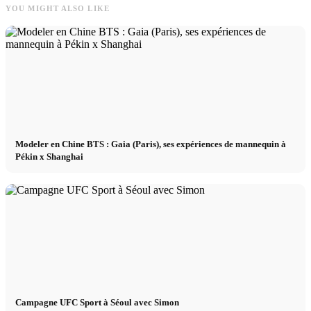
YOU MIGHT ALSO LIKE
Curvé
Agence
Agence de mannequins
Modeler en Chine BTS : Gaia (Paris), ses expériences de mannequin à
Pékin x Shanghai
News
Créateur
Next Casting
Clients
Campagne UFC Sport à Séoul avec Simon