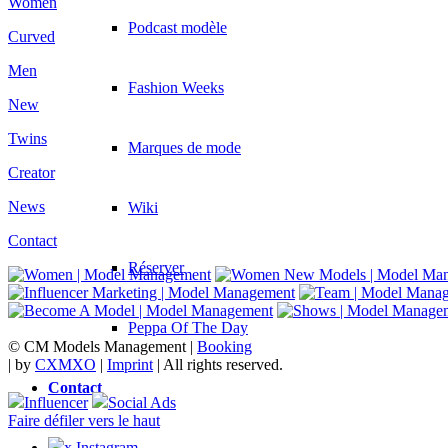
Women
Podcast modèle
Curved
Men
Fashion Weeks
New
Twins
Marques de mode
Creator
News
Wiki
Contact
Réserver
Peppa Of The Day
© CM Models Management |
Booking
|
by
CXMXO
|
Imprint
| All rights reserved.
Contact
Influencer
Social Ads
Faire défiler vers le haut
x Instagram