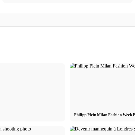
FAVELA
Artur
FAVELA Clothing - 
asting!
Artur dans 8 tenues d'About You
Basile Lafrej et Do
Philipp Plein Milan Fashion Week