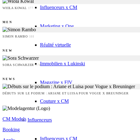
Influenceurs x CM
WIOLA KOWAL
177
MEN
Marketing x One
SIMON RAMBO
188
Réalité virtuelle
NEW
Immobilien x Lukinski
SORA SCHWARZER
178
NEWS
Magazine x FIV
DÉBUTS SUR LE PODIUM : ARIANE ET LUISA POUR VOGUE X BREUNINGER
Couture x CM
CM Models
Influenceurs
Booking
Influenceurs x CM