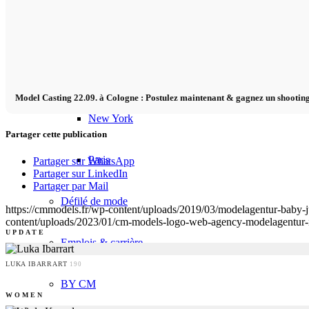
Mailand
München
Model Casting 22.09. à Cologne : Postulez maintenant & gagnez un shootin
New York
Partager cette publication
Paris
Partager sur WhatsApp
Partager sur LinkedIn
Partager par Mail
Défilé de mode
https://cmmodels.fr/wp-content/uploads/2019/03/modelagentur-bab
content/uploads/2023/01/cm-models-logo-web-agency-modelagentur-
UPDATE
Emplois & carrière
LUKA IBARRART
190
BY CM
WOMEN