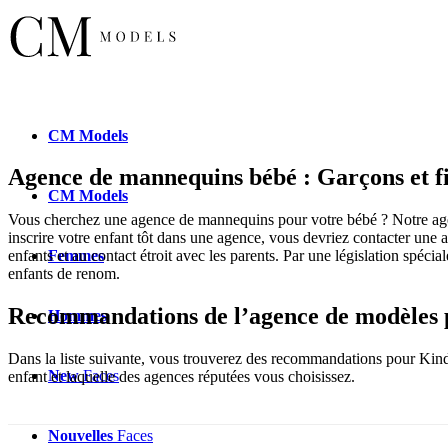
CM
Models
Agence de mannequins bébé : Garçons et fi
CM
Models
Vous cherchez une agence de mannequins pour votre bébé ? Notre agen
inscrire votre enfant tôt dans une agence, vous devriez contacter une
Femmes
enfants et au contact étroit avec les parents. Par une législation spéc
enfants de renom.
Recommandations de l’agence de modèles 
Hommes
Dans la liste suivante, vous trouverez des recommandations pour Kinde
New
Faces
enfant et laquelle des agences réputées vous choisissez.
Nouvelles
Faces