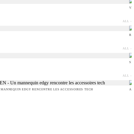
VA
ALL ›
RU
ALL ›
SE
ALL ›
 MANNEQUIN EDGY RENCONTRE LES ACCESSOIRES TECH
AM