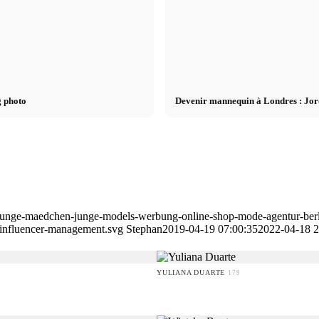
g photo
Devenir mannequin à Londres : Jor
y-junge-maedchen-junge-models-werbung-online-shop-mode-agentur-be
influencer-management.svg
Stephan
2019-04-19 07:00:35
2022-04-18 2
YULIANA DUARTE
179