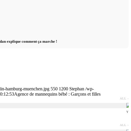
dan explique comment ça marche !
rlin-hamburg-muenchen.jpg
550
1200
Stephan
/wp-
0:12:53
Agence de mannequins bébé : Garçons et filles
ALL ›
YO
ALL ›