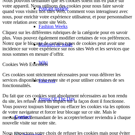
Nous pouvons demander que les cookies soient mis en place sur
votre appareil. Nous utilisons des cookies pour nous faire savoir
Podcast modèle
quand vous visitez nos sites Web, comment vous interagissez avec
nous, pour enrichir votre expérience utilisateur, et pour personnaliser
votre relation avec notre site Web.
Fashion Weeks
Cliquez sur les différentes rubriques de la catégorie pour en savoir
plus. Vous pouvez également modifier certaines de vos préférences.
Notez que le blocage de certains types de cookies peut avoir une
Marques de mode
incidence sur votre expérience sur nos sites Web et les services que
nous sommes en mesure d’offrir.
Wiki
Cookies Web Essentiels
Ces cookies sont strictement nécessaires pour vous délivrer les
services disponibles sur notre site et pour utiliser certaines de ses
Réserver
fonctionnalités.
Du fait que ces cookies sont absolument nécessaires au bon rendu
Peppa Of The Day
du site, les refuser aura un impact sur la façon dont il fonctionne.
Vous pouvez toujours bloquer ou effacer les cookies via les options
de votre navigateur et forcer leur blocage sur ce site. Mais le
Contact
message vous demandant de les accepter/refuser reviendra à chaque
nouvelle visite sur notre site.
Nous respectons votre choix de refuser les cookies mais pour éviter
x Instagram