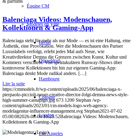
& parfums
Équipe CM
Balenciaga Videos: Modenschauen,
Modèles en Ville
Kollektionen & Gaming-App
Balenciaga steht für mehr als nur Mode — es ist eine Haltung, eine
Berlin
Ästhetik, eine Provokation. Wer die Modenschauen des Pariser
Luxuslabels verfolgt, erlebt jedes Mal aufs Neue, wie
Kreativdirektor Demna die Grenzen zwischen Kunst, Kultur und
Düsseldorf
Kommerz verschiebt. Von spektakulären Runway-Shows über
kontroverse Kollektionen bis hin zur eigenen Gaming-App:
Balenciaga denkt Mode radikal anders. […]
Hambourg
Lire la suite
https://cmmodels.fr/wp-content/uploads/2025/06/balenciaga-x-
pierpaolo-piccioli-neuer-creative-director-folgt-demna-news-style-
Cologne
high-summer-camapign.jpg
673
1200
Stephan
/wp-
content/uploads/2023/01/cm-models-logo-web-agency-
modelagentur-influencer-management.svg
Stephan
2021-07-02
London
05:00:08
2026-08-04 10:25:52
Balenciaga Videos: Modenschauen,
Kollektionen & Gaming-App
Los Angeles