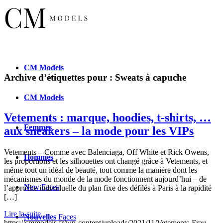
CM
Models
Archive d’étiquettes pour :
Sweats à capuche
CM
Models
Vetements : marque, hoodies, t-shirts, …
Femmes
aux sneakers – la mode pour les VIPs
Vetements – Comme avec Balenciaga, Off White et Rick Owens,
Hommes
les proportions et les silhouettes ont changé grâce à Vetements, et
même tout un idéal de beauté, tout comme la manière dont les
mécanismes du monde de la mode fonctionnent aujourd’hui – de
New
Faces
l’approche individuelle du plan fixe des défilés à Paris à la rapidité
[…]
Lire la suite
Nouvelles
Faces
https://cmmodels.fr/wp-content/uploads/2021/11/Vetements-Frau-