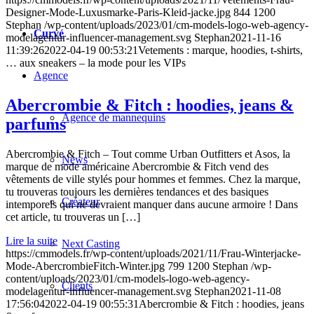
Designer-Mode-Luxusmarke-Paris-Kleid-jacke.jpg
844
1200
Stephan
/wp-content/uploads/2023/01/cm-models-logo-web-agency-
Curvé
modelagentur-influencer-management.svg
Stephan
2021-11-16
11:39:26
2022-04-19 00:53:21
Vetements : marque, hoodies, t-shirts,
… aux sneakers – la mode pour les VIPs
Agence
Abercrombie & Fitch : hoodies, jeans &
Agence de mannequins
parfums
Abercrombie & Fitch – Tout comme Urban Outfitters et Asos, la
News
marque de mode américaine Abercrombie & Fitch vend des
vêtements de ville stylés pour hommes et femmes. Chez la marque,
tu trouveras toujours les dernières tendances et des basiques
Créateur
intemporels qui ne devraient manquer dans aucune armoire ! Dans
cet article, tu trouveras un […]
Lire la suite
Next Casting
https://cmmodels.fr/wp-content/uploads/2021/11/Frau-Winterjacke-
Mode-AbercrombieFitch-Winter.jpg
799
1200
Stephan
/wp-
content/uploads/2023/01/cm-models-logo-web-agency-
Clients
modelagentur-influencer-management.svg
Stephan
2021-11-08
17:56:04
2022-04-19 00:55:31
Abercrombie & Fitch : hoodies, jeans