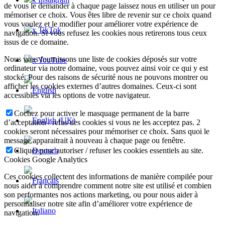
de vous le demander à chaque page laissez nous en utiliser un pour
mémoriser ce choix. Vous êtes libre de revenir sur ce choix quand
vous voulez et le modifier pour améliorer votre expérience de
x TikTok
navigation. Si vous refusez les cookies nous retirerons tous ceux
issus de ce domaine.
Nous vous fournissons une liste de cookies déposés sur votre
x YouTube
ordinateur via notre domaine, vous pouvez ainsi voir ce qui y est
stocké. Pour des raisons de sécurité nous ne pouvons montrer ou
afficher les cookies externes d’autres domaines. Ceux-ci sont
accessibles via les options de votre navigateur.
Cochez pour activer le masquage permanent de la barre
d’acceptation / refus des cookies si vous ne les acceptez pas. 2
cookies seront nécessaires pour mémoriser ce choix. Sans quoi le
message apparaitrait à nouveau à chaque page ou fenêtre.
Cliquer pour autoriser / refuser les cookies essentiels au site.
Cookies Google Analytics
Ces cookies collectent des informations de manière compilée pour
nous aider à comprendre comment notre site est utilisé et combien
son performantes nos actions marketing, ou pour nous aider à
personnaliser notre site afin d’améliorer votre expérience de
navigation.