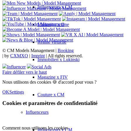
Influenceurs x CM
Marketing x One
Réalité virtuelle
© CM Models Management |
Booking
|
by
CXMXO
|
Imprint
| All rights reserved.
Immobilien x Lukinski
Influencer
Social Ads
Faire défiler vers le haut
Magazine x FIV
Nous utilisons des cookies 🍪 d'accord pour vous ?
OK
Settings
Couture x CM
Cookies et paramètres de confidentialité
Influenceurs
Comment nous utilisons les cookies
Influenceurs x CM