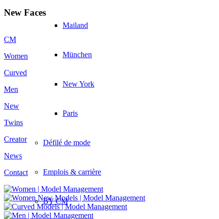
New Faces
Mailand
CM
München
Women
Curved
New York
Men
New
Paris
Twins
Creator
Défilé de mode
News
Emplois & carrière
Contact
BY CM