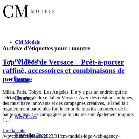
CM
Models
Archive d’étiquettes pour :
montre
Top Vidéos de Versace – Prêt-à-porter
CM
Models
raffiné, accessoires et combinaisons de
parfums
Femmes
Milan. Paris. Tokyo. Los Angeles. Il n’y a pas un endroit qui ne
célèbre le label de luxe italien Versace. Avec des créations uniques,
Hommes
des must have innovants et des campagnes créatives, le label fait
régulièrement battre plus fort le cœur de tous les amoureux de la
haute couture. Les campagnes publicitaires sont également toujours
New
Faces
[…]
Lire la suite
Nouvelles
Faces
/wp-content/uploads/2023/01/cm-models-logo-web-agency-