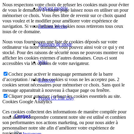
Nous respectons votre choix de refuser les cookies mais pour éviter
Podcast modèle
de vous le demander à chaque page laissez nous en utiliser un pour
mémoriser ce choix. Vous êtes libre de revenir sur ce choix quand
vous voulez et le modifier pour améliorer votre expérience de
Fashion Weeks
navigation. Si vous refusez les cookies nous retirerons tous ceux
issus de ce domaine.
Nous vous fournissons une liste de cookies déposés sur votre
Marques de mode
ordinateur via notre domaine, vous pouvez ainsi voir ce qui y est
stocké. Pour des raisons de sécurité nous ne pouvons montrer ou
afficher les cookies externes d’autres domaines. Ceux-ci sont
Wiki
accessibles via les options de votre navigateur.
Cochez pour activer le masquage permanent de la barre
d’acceptation / refus des cookies si vous ne les acceptez pas. 2
Réserver
cookies seront nécessaires pour mémoriser ce choix. Sans quoi le
message apparaitrait à nouveau à chaque page ou fenêtre.
Cliquer pour autoriser / refuser les cookies essentiels au site.
Peppa Of The Day
Cookies Google Analytics
Ces cookies collectent des informations de manière compilée pour
Contact
nous aider à comprendre comment notre site est utilisé et combien
son performantes nos actions marketing, ou pour nous aider à
personnaliser notre site afin d’améliorer votre expérience de
navigation.
x Instagram