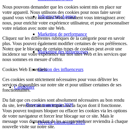
Nous pouvons demander que les cookies soient mis en place sur
votre appareil. Nous utilisons des cookies pour nous faire savoir
Influenceurs Agence
quand vous visitez nos sites Web, comment vous interagissez avec
nous, pour enrichir votre expérience utilisateur, et pour personnaliser
votre relation avec notre site Web.
Marketing de performance
Cliquez sur les différentes rubriques de la catégorie pour en savoir
plus. Vous pouvez également modifier certaines de vos préférences.
Notez que le blocage de certains types de cookies peut avoir une
Marketing des influenceurs
incidence sur votre expérience sur nos sites Web et les services que
nous sommes en mesure d’offrir.
Gestion des influenceurs
Cookies Web Essentiels
Ces cookies sont strictement nécessaires pour vous délivrer les
services disponibles sur notre site et pour utiliser certaines de ses
Candidater
fonctionnalités.
Du fait que ces cookies sont absolument nécessaires au bon rendu
Devenir mannequin 2026
du site, les refuser aura un impact sur la façon dont il fonctionne.
Vous pouvez toujours bloquer ou effacer les cookies via les options
de votre navigateur et forcer leur blocage sur ce site. Mais le
message vous demandant de les accepter/refuser reviendra à chaque
Devenir mannequin 2026
nouvelle visite sur notre site.