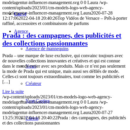
modelagentur-influencer-management.svg
0
0
Laura
/wp-
content/uploads/2023/01/cm-models-logo-web-agency-
modelagentur-influencer-management.svg
Laura
2020-07-28
Curvé
12:17:06
2022-04-18 20:40:26
Top Vidéos de Versace – Prêt-à-porter
raffiné, accessoires et combinaisons de parfums
Agence
Prada : des campagnes, des publicités et
des collections passionnantes
Agence de mannequins
Prada – une marque de luxe exclusive, qui convainc toujours avec
de nouvelles collections innovantes et créatives et qui est connue
News
dans le monde entier avec ses produits. Mais ce n’est pas seulement
la mode de Prada qui est unique, mais aussi ses défilés de mode.
Celles-ci sont toujours extraordinaires, tout comme les publicités et
[…]
Créateur
Lire la suite
/wp-content/uploads/2023/01/cm-models-logo-web-agency-
Next Casting
modelagentur-influencer-management.svg
0
0
Laura
/wp-
content/uploads/2023/01/cm-models-logo-web-agency-
modelagentur-influencer-management.svg
Laura
2020-07-27
13:25:39
2022-04-18 20:40:22
Prada : des campagnes, des publicités
Clients
et des collections passionnantes