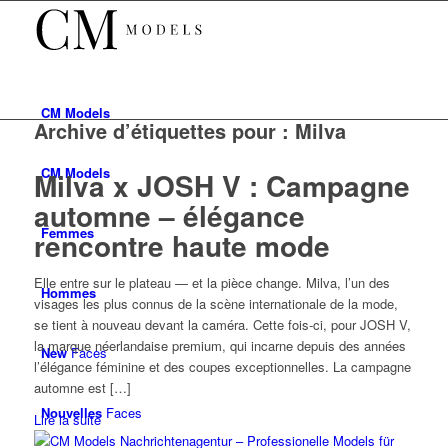
CM
Models
Archive d’étiquettes pour :
Milva
CM
Models
Milva x JOSH V : Campagne
automne – élégance
Femmes
rencontre haute mode
Elle entre sur le plateau — et la pièce change. Milva, l’un des
Hommes
visages les plus connus de la scène internationale de la mode,
se tient à nouveau devant la caméra. Cette fois-ci, pour JOSH V,
la marque néerlandaise premium, qui incarne depuis des années
New
Faces
l’élégance féminine et des coupes exceptionnelles. La campagne
automne est […]
Nouvelles
Faces
Lire la suite