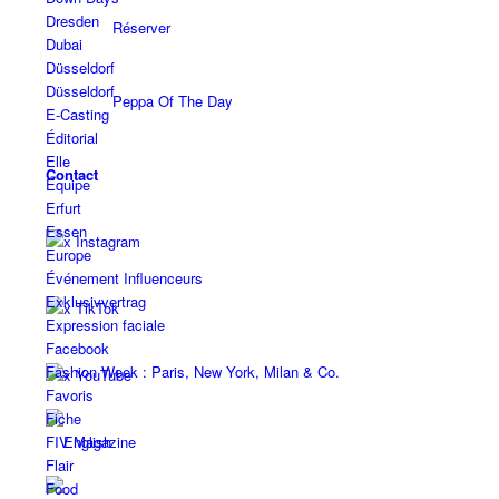
Dresden
Réserver
Dubai
Düsseldorf
Düsseldorf
Peppa Of The Day
E-Casting
Éditorial
Elle
Contact
Équipe
Erfurt
Essen
x Instagram
Europe
Événement Influenceurs
Exklusivvertrag
x TikTok
Expression faciale
Facebook
Fashion Week : Paris, New York, Milan & Co.
x YouTube
Favoris
Fiche
FIV Magazine
Flair
Food