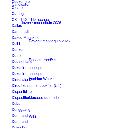
Couverture
Candidater
Creator
Cuttings
CXT TEST Homepage
Devenir mannequin 2026
Dallas
Darmstadt
Dazed Magazine
Devenir mannequin 2026
Delhi
Denver
Detroit
Podcast modèle
Deutschland
Devenir mannequin
Devenir mannequin
Fashion Weeks
Dimensions
Directive sur les cookies (UE)
Disponibilité
Marques de mode
Disposition
Doku
Dongguang
Dortmund
Wiki
Dortmund
Down Days