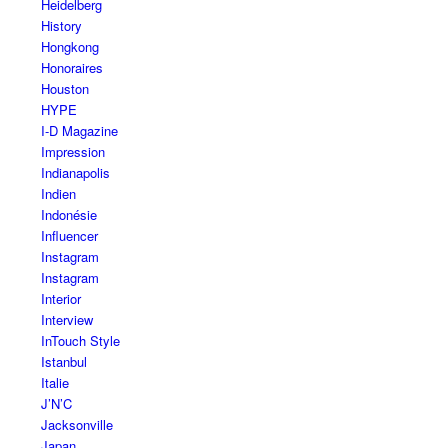
Heidelberg
History
Hongkong
Honoraires
Houston
HYPE
I-D Magazine
Impression
Indianapolis
Indien
Indonésie
Influencer
Instagram
Instagram
Interior
Interview
InTouch Style
Istanbul
Italie
J’N’C
Jacksonville
Japan