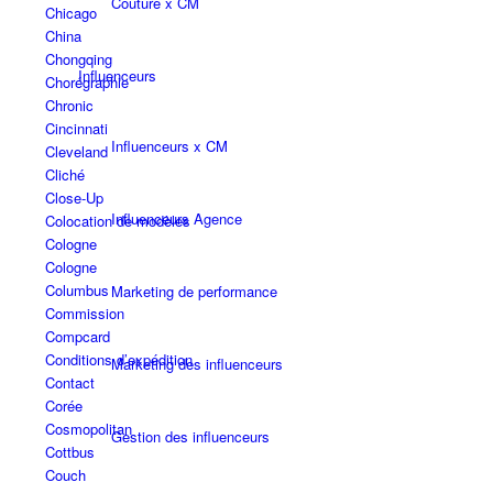
Couture x CM
Chicago
China
Chongqing
Influenceurs
Chorégraphie
Chronic
Cincinnati
Influenceurs x CM
Cleveland
Cliché
Close-Up
Influenceurs Agence
Colocation de modèles
Cologne
Cologne
Columbus
Marketing de performance
Commission
Compcard
Conditions d’expédition
Marketing des influenceurs
Contact
Corée
Cosmopolitan
Gestion des influenceurs
Cottbus
Couch