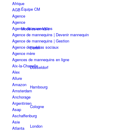
Afrique
Équipe CM
AGB
Agence
Agence
Agence de mannequins
Modèles en Ville
Agence de mannequins | Devenir mannequin
Agence de mannequins | Gestion
Agence de médias sociaux
Berlin
Agence mère
Agences de mannequins en ligne
Aix-la-Chapelle
Düsseldorf
Alex
Allure
Amazon
Hambourg
Amsterdam
Anchorage
Argentinien
Cologne
Asap
Aschaffenburg
Asie
London
Atlanta