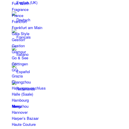
Fort Worth
Fragrance
France
Francfort
Frankfurt am Main
Gala Style
Gestion
Gestion
Glamour
Go & See
Göttingen
GQ
Grazia
Guangzhou
Haftungsausschluss
Halle (Saale)
Hambourg
Menu
Hangzhou
Hannover
Harper’s Bazaar
Haute Couture