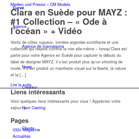
Curvé
Clara en Suède pour MAYZ :
#1 Collection – « Ode à
Agence
l’océan » + Vidéo
Vents de côtes rugueux, lumière argentée scintillante et une
Agence de mannequins
collection qui respire comme la mer elle-même – lorsqu’Clara est
partie pour notre Agence en Suède pour capturer le débuts du
label de designer MAYZ, il s’est produit plus qu’un shooting de
News
mode. Il s’est produit un manifeste visuel sur la liberté, la nature
et la […]
Lire la suite
Créateur
Liens intéressants
Voici quelques liens intéressants pour vous ! Appréciez votre
Next Casting
séjour :)
Pages
Clients
032c Magazine
Actualités