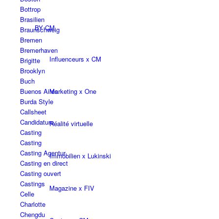
Bottrop
Brasilien
BY CM
Braunschweig
Bremen
Bremerhaven
Influenceurs x CM
Brigitte
Brooklyn
Buch
Marketing x One
Buenos Aires
Burda Style
Callsheet
Candidature
Réalité virtuelle
Casting
Casting
Casting Agentur
Immobilien x Lukinski
Casting en direct
Casting ouvert
Castings
Magazine x FIV
Celle
Charlotte
Chengdu