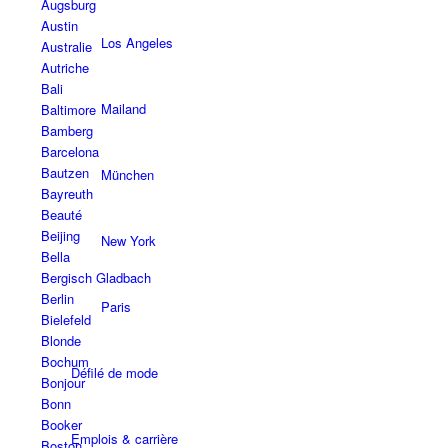
Augsburg
Austin
Los Angeles
Australie
Autriche
Bali
Mailand
Baltimore
Bamberg
Barcelona
Bautzen
München
Bayreuth
Beauté
Beijing
New York
Bella
Bergisch Gladbach
Berlin
Paris
Bielefeld
Blonde
Bochum
Défilé de mode
Bonjour
Bonn
Booker
Emplois & carrière
Boston