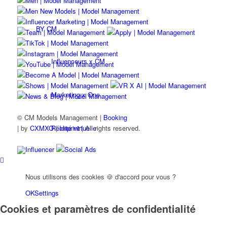
BY CM
Influenceurs x CM
Marketing x One
© CM Models Management |
Booking
Réalité virtuelle
|
by
CXMXO
|
Imprint
| All rights reserved.
Influencer
Social Ads
Immobilien x Lukinski
Nous utilisons des cookies 🍪 d'accord pour vous ?
OK
Settings
Magazine x FIV
Cookies et paramètres de confidentialité