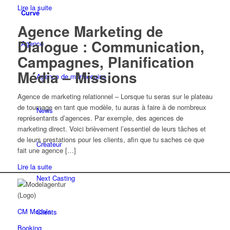
Lire la suite
Curvé
Agence Marketing de
Dialogue : Communication,
Agence
Campagnes, Planification
Média – Missions
Agence de mannequins
Agence de marketing relationnel – Lorsque tu seras sur le plateau
de tournage en tant que modèle, tu auras à faire à de nombreux
News
représentants d’agences. Par exemple, des agences de
marketing direct. Voici brièvement l’essentiel de leurs tâches et
de leurs prestations pour les clients, afin que tu saches ce que
Créateur
fait une agence […]
Lire la suite
Next Casting
CM Models
Clients
Booking