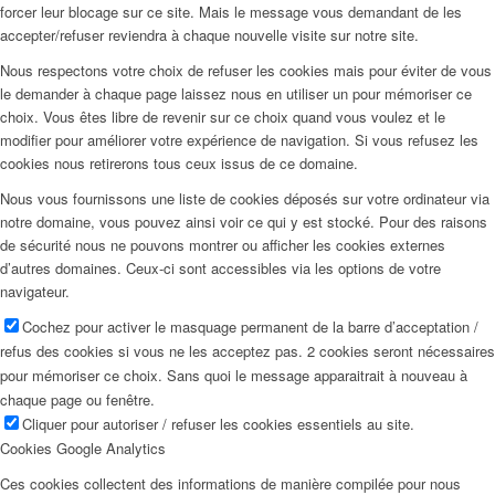
forcer leur blocage sur ce site. Mais le message vous demandant de les
Candidater
accepter/refuser reviendra à chaque nouvelle visite sur notre site.
Nous respectons votre choix de refuser les cookies mais pour éviter de vous
Devenir mannequin 2026
le demander à chaque page laissez nous en utiliser un pour mémoriser ce
choix. Vous êtes libre de revenir sur ce choix quand vous voulez et le
modifier pour améliorer votre expérience de navigation. Si vous refusez les
Devenir mannequin 2026
cookies nous retirerons tous ceux issus de ce domaine.
Nous vous fournissons une liste de cookies déposés sur votre ordinateur via
notre domaine, vous pouvez ainsi voir ce qui y est stocké. Pour des raisons
Podcast modèle
de sécurité nous ne pouvons montrer ou afficher les cookies externes
d’autres domaines. Ceux-ci sont accessibles via les options de votre
navigateur.
Fashion Weeks
Cochez pour activer le masquage permanent de la barre d’acceptation /
refus des cookies si vous ne les acceptez pas. 2 cookies seront nécessaires
pour mémoriser ce choix. Sans quoi le message apparaitrait à nouveau à
Marques de mode
chaque page ou fenêtre.
Cliquer pour autoriser / refuser les cookies essentiels au site.
Cookies Google Analytics
Wiki
Ces cookies collectent des informations de manière compilée pour nous