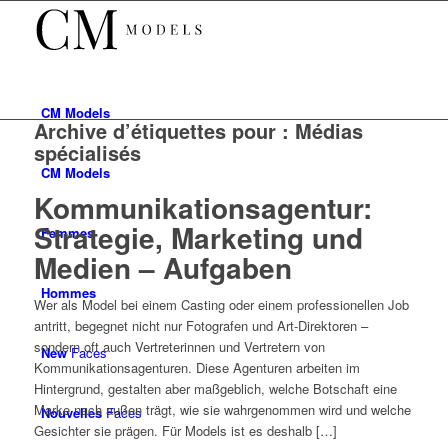
CM
Models
Archive d’étiquettes pour :
Médias
spécialisés
CM
Models
Kommunikationsagentur:
Strategie, Marketing und
Femmes
Medien – Aufgaben
Hommes
Wer als Model bei einem Casting oder einem professionellen Job
antritt, begegnet nicht nur Fotografen und Art-Direktoren –
sondern oft auch Vertreterinnen und Vertretern von
New
Faces
Kommunikationsagenturen. Diese Agenturen arbeiten im
Hintergrund, gestalten aber maßgeblich, welche Botschaft eine
Marke nach außen trägt, wie sie wahrgenommen wird und welche
Nouvelles
Faces
Gesichter sie prägen. Für Models ist es deshalb […]