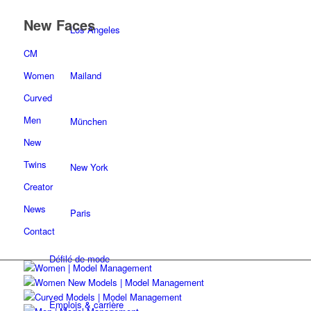
New Faces
Los Angeles
CM
Mailand
Women
Curved
Men
München
New
Twins
New York
Creator
News
Paris
Contact
Défilé de mode
Emplois & carrière