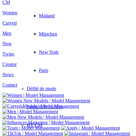
CM
Women
Mailand
Curved
Men
München
New
New York
Twins
Creator
Paris
News
Contact
Défilé de mode
Emplois & carrière
BY CM