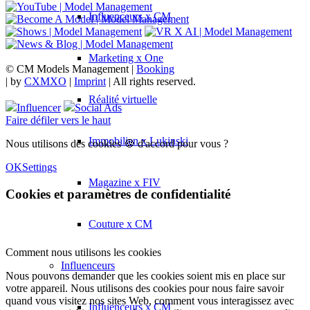
Influenceurs x CM
Marketing x One
© CM Models Management |
Booking
|
by
CXMXO
|
Imprint
| All rights reserved.
Réalité virtuelle
Influencer
Social Ads
Faire défiler vers le haut
Immobilien x Lukinski
Nous utilisons des cookies 🍪 d'accord pour vous ?
OK
Settings
Magazine x FIV
Cookies et paramètres de confidentialité
Couture x CM
Comment nous utilisons les cookies
Influenceurs
Nous pouvons demander que les cookies soient mis en place sur
votre appareil. Nous utilisons des cookies pour nous faire savoir
quand vous visitez nos sites Web, comment vous interagissez avec
Influenceurs x CM