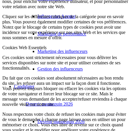
nous, pour enrichir votre expérience utilisateur, et pour personnaliser
votre relation avec notre site Web.
Influenceurs Agence
Cliquez sur les différentes rubriques de la catégorie pour en savoir
plus. Vous pouvez également modifier certaines de vos préférences.
Notez que le blocage de certains types de cookies peut avoir une
incidence sur votre expérience sur nos sites Web et les services que
Marketing de performance
nous sommes en mesure d’offrir.
Cookies Web Essentiels
Marketing des influenceurs
Ces cookies sont strictement nécessaires pour vous délivrer les
services disponibles sur notre site et pour utiliser certaines de ses
fonctionnalités.
Gestion des influenceurs
Du fait que ces cookies sont absolument nécessaires au bon rendu
du site, les refuser aura un impact sur la façon dont il fonctionne.
Candidater
Vous pouvez toujours bloquer ou effacer les cookies via les options
de votre navigateur et forcer leur blocage sur ce site. Mais le
message vous demandant de les accepter/refuser reviendra à chaque
Devenir mannequin 2026
nouvelle visite sur notre site.
Nous respectons votre choix de refuser les cookies mais pour éviter
de vous le demander à chaque page laissez nous en utiliser un pour
Devenir mannequin 2026
mémoriser ce choix. Vous êtes libre de revenir sur ce choix quand
vous voulez et le modifier pour améliorer votre expérience de