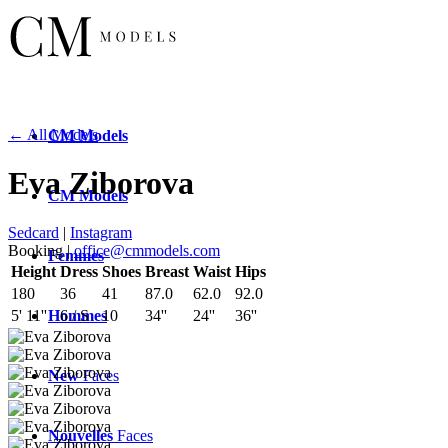
← All Models
CM
Models
Eva Ziborova
CM
Models
Sedcard
|
Instagram
Booking |
office@cmmodels.com
Femmes
Height
Dress
Shoes
Breast
Waist
Hips
180
36
41
87.0
62.0
92.0
Hommes
5' 11''
6 / S
10
34''
24''
36''
New
Faces
Nouvelles
Faces