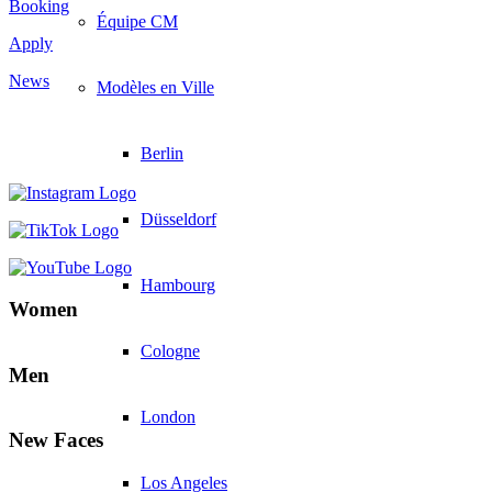
Booking
Équipe CM
Apply
News
Modèles en Ville
Berlin
Düsseldorf
Hambourg
Women
Cologne
Men
London
New Faces
Los Angeles