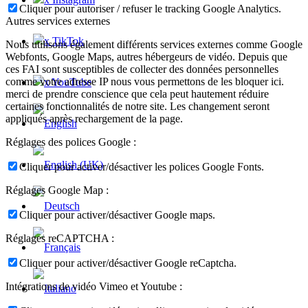
Cliquer pour autoriser / refuser le tracking Google Analytics.
Autres services externes
x TikTok
Nous utilisons également différents services externes comme Google
Webfonts, Google Maps, autres hébergeurs de vidéo. Depuis que
ces FAI sont susceptibles de collecter des données personnelles
comme votre adresse IP nous vous permettons de les bloquer ici.
x YouTube
merci de prendre conscience que cela peut hautement réduire
certaines fonctionnalités de notre site. Les changement seront
appliqués après rechargement de la page.
Réglages des polices Google :
Cliquer pour activer/désactiver les polices Google Fonts.
Réglages Google Map :
Cliquer pour activer/désactiver Google maps.
Réglages reCAPTCHA :
Cliquer pour activer/désactiver Google reCaptcha.
Intégrations de vidéo Vimeo et Youtube :