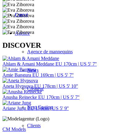
Curvé
Agence
DISCOVER
Agence de mannequins
Ahlam & Amani Meddane
EU 170cm | US 5' 7''
News
Amie Bangura
EU 169cm | US 5' 7''
Aneta Hypsova
EU 178cm | US 5' 10''
Créateur
Anusha Reinecke
EU 170cm | US 5' 7''
Next Casting
Ariane Jung
EU 176cm | US 5' 9''
Clients
CM Models