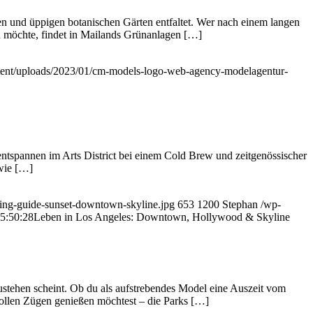
Seen und üppigen botanischen Gärten entfaltet. Wer nach einem langen
 möchte, findet in Mailands Grünanlagen […]
ent/uploads/2023/01/cm-models-logo-web-agency-modelagentur-
tspannen im Arts District bei einem Cold Brew und zeitgenössischer
 wie […]
sting-guide-sunset-downtown-skyline.jpg
653
1200
Stephan
/wp-
5:50:28
Leben in Los Angeles: Downtown, Hollywood & Skyline
lzustehen scheint. Ob du als aufstrebendes Model eine Auszeit vom
vollen Zügen genießen möchtest – die Parks […]