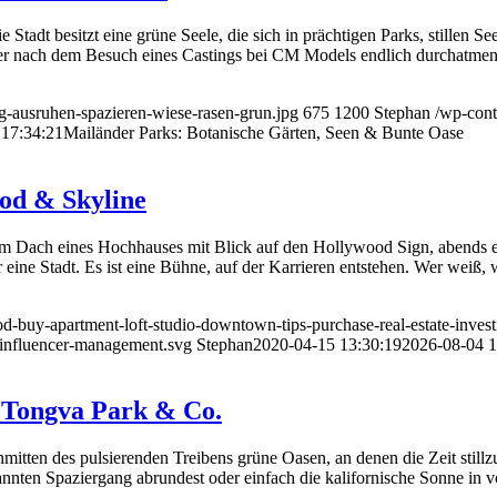
Stadt besitzt eine grüne Seele, die sich in prächtigen Parks, stillen 
er nach dem Besuch eines Castings bei CM Models endlich durchatmen
g-ausruhen-spazieren-wiese-rasen-grun.jpg
675
1200
Stephan
/wp-cont
 17:34:21
Mailänder Parks: Botanische Gärten, Seen & Bunte Oase
od & Skyline
em Dach eines Hochhauses mit Blick auf den Hollywood Sign, abends en
r eine Stadt. Es ist eine Bühne, auf der Karrieren entstehen. Wer weiß,
od-buy-apartment-loft-studio-downtown-tips-purchase-real-estate-inve
influencer-management.svg
Stephan
2020-04-15 13:30:19
2026-08-04 1
, Tongva Park & Co.
 inmitten des pulsierenden Treibens grüne Oasen, an denen die Zeit stil
annten Spaziergang abrundest oder einfach die kalifornische Sonne in 