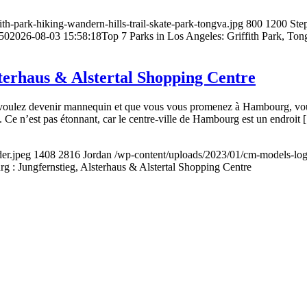
th-park-hiking-wandern-hills-trail-skate-park-tongva.jpg
800
1200
Ste
50
2026-08-03 15:58:18
Top 7 Parks in Los Angeles: Griffith Park, To
terhaus & Alstertal Shopping Centre
voulez devenir mannequin et que vous vous promenez à Hambourg, vou
e. Ce n’est pas étonnant, car le centre-ville de Hambourg est un endroit
er.jpeg
1408
2816
Jordan
/wp-content/uploads/2023/01/cm-models-lo
 : Jungfernstieg, Alsterhaus & Alstertal Shopping Centre