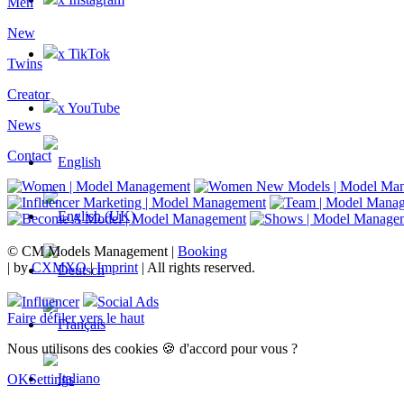
Men
New
x TikTok
Twins
Creator
x YouTube
News
Contact
© CM Models Management |
Booking
|
by
CXMXO
|
Imprint
| All rights reserved.
Influencer
Social Ads
Faire défiler vers le haut
Nous utilisons des cookies 🍪 d'accord pour vous ?
OK
Settings