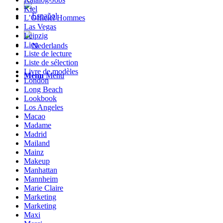
Kiel
L’Officiel Hommes
Las Vegas
Leipzig
Lieu
Liste de lecture
Liste de sélection
Livre de modèles
Menu
Menu
London
Long Beach
Lookbook
Los Angeles
Macao
Madame
Madrid
Mailand
Mainz
Makeup
Manhattan
Mannheim
Marie Claire
Marketing
Marketing
Maxi