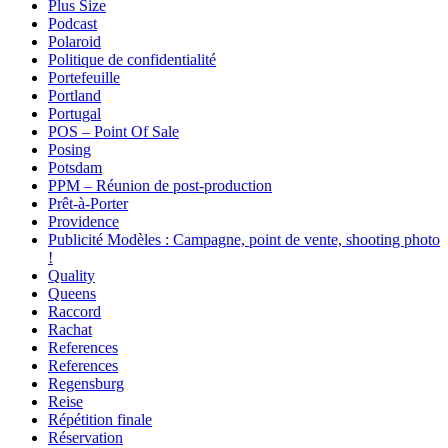
Plus Size
Podcast
Polaroid
Politique de confidentialité
Portefeuille
Portland
Portugal
POS – Point Of Sale
Posing
Potsdam
PPM – Réunion de post-production
Prêt-à-Porter
Providence
Publicité Modèles : Campagne, point de vente, shooting photo
!
Quality
Queens
Raccord
Rachat
References
References
Regensburg
Reise
Répétition finale
Réservation