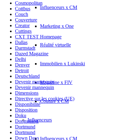
Cosmopolitan
Influenceurs x CM
Cottbus
Couch
Couverture
Creator
Marketing x One
Cuttings
CXT TEST Homepage
Dallas
Réalité virtuelle
Darmstadt
Dazed Magazine
Delhi
Immobilien x Lukinski
Denver
Detroit
Deutschland
Devenir mannequin
Magazine x FIV
Devenir mannequin
Dimensions
Directive sur les cookies (UE)
Couture x CM
Disponibilité
Disposition
Doku
Influenceurs
Dongguang
Dortmund
Dortmund
Down Days
Influenceurs x CM