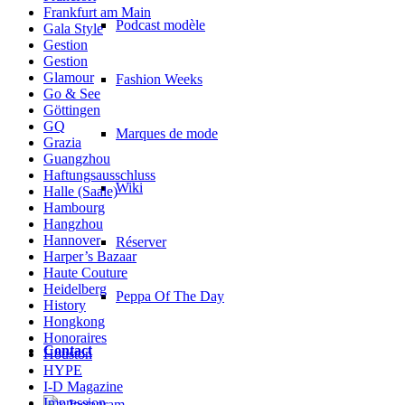
Frankfurt am Main
Podcast modèle
Gala Style
Gestion
Gestion
Glamour
Fashion Weeks
Go & See
Göttingen
GQ
Marques de mode
Grazia
Guangzhou
Haftungsausschluss
Wiki
Halle (Saale)
Hambourg
Hangzhou
Hannover
Réserver
Harper’s Bazaar
Haute Couture
Heidelberg
Peppa Of The Day
History
Hongkong
Honoraires
Contact
Houston
HYPE
I-D Magazine
Impression
x Instagram