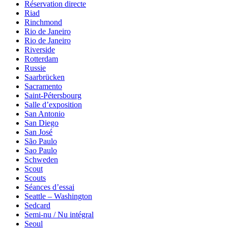
Réservation directe
Riad
Rinchmond
Rio de Janeiro
Rio de Janeiro
Riverside
Rotterdam
Russie
Saarbrücken
Sacramento
Saint-Pétersbourg
Salle d’exposition
San Antonio
San Diego
San José
São Paulo
Sao Paulo
Schweden
Scout
Scouts
Séances d’essai
Seattle – Washington
Sedcard
Semi-nu / Nu intégral
Seoul