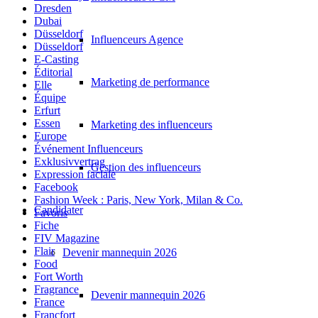
Dresden
Dubai
Düsseldorf
Influenceurs Agence
Düsseldorf
E-Casting
Éditorial
Marketing de performance
Elle
Équipe
Erfurt
Essen
Marketing des influenceurs
Europe
Événement Influenceurs
Exklusivvertrag
Gestion des influenceurs
Expression faciale
Facebook
Fashion Week : Paris, New York, Milan & Co.
Candidater
Favoris
Fiche
FIV Magazine
Flair
Devenir mannequin 2026
Food
Fort Worth
Fragrance
Devenir mannequin 2026
France
Francfort