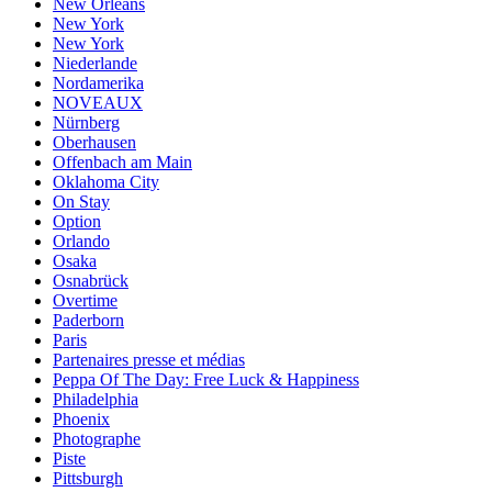
New Orleans
New York
New York
Niederlande
Nordamerika
NOVEAUX
Nürnberg
Oberhausen
Offenbach am Main
Oklahoma City
On Stay
Option
Orlando
Osaka
Osnabrück
Overtime
Paderborn
Paris
Partenaires presse et médias
Peppa Of The Day: Free Luck & Happiness
Philadelphia
Phoenix
Photographe
Piste
Pittsburgh