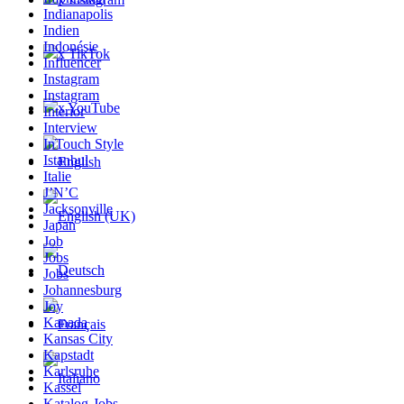
Indianapolis
Indien
Indonésie
x TikTok
Influencer
Instagram
Instagram
x YouTube
Interior
Interview
InTouch Style
Istanbul
Italie
J’N’C
Jacksonville
Japan
Job
Jobs
Jobs
Johannesburg
Joy
Kanada
Kansas City
Kapstadt
Karlsruhe
Kassel
Katalog-Jobs