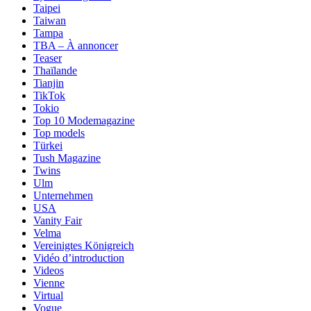
Taipei
Taiwan
Tampa
TBA – À annoncer
Teaser
Thaïlande
Tianjin
TikTok
Tokio
Top 10 Modemagazine
Top models
Türkei
Tush Magazine
Twins
Ulm
Unternehmen
USA
Vanity Fair
Velma
Vereinigtes Königreich
Vidéo d’introduction
Videos
Vienne
Virtual
Vogue