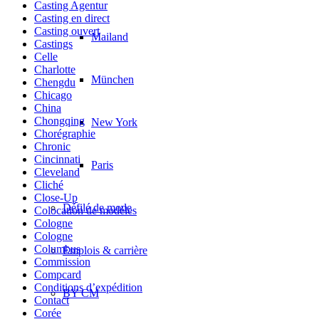
Casting Agentur
Casting en direct
Casting ouvert
Mailand
Castings
Celle
Charlotte
München
Chengdu
Chicago
China
Chongqing
New York
Chorégraphie
Chronic
Cincinnati
Paris
Cleveland
Cliché
Close-Up
Défilé de mode
Colocation de modèles
Cologne
Cologne
Columbus
Emplois & carrière
Commission
Compcard
Conditions d’expédition
BY CM
Contact
Corée