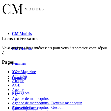
CM
Models
Liens intéressants
Voici quelques liens intéressants pour vous ! Appréciez votre séjour
CM
Models
:)
Pages
Femmes
032c Magazine
Actualités
Hommes
Afrique
AGB
Agence
New
Faces
Agence
Agence de mannequins
Agence de mannequins | Devenir mannequin
Agence de mannequins | Gestion
Nouvelles
Faces