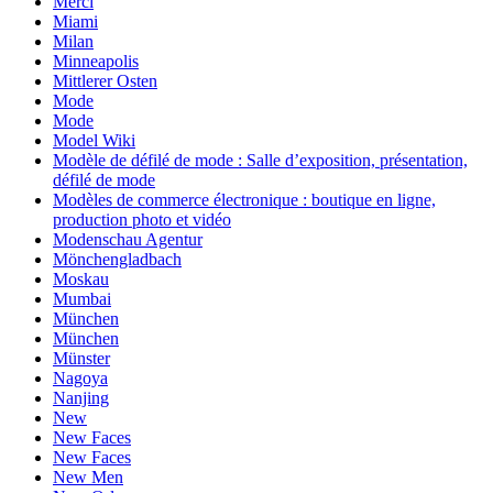
Merci
Miami
Milan
Minneapolis
Mittlerer Osten
Mode
Mode
Model Wiki
Modèle de défilé de mode : Salle d’exposition, présentation,
défilé de mode
Modèles de commerce électronique : boutique en ligne,
production photo et vidéo
Modenschau Agentur
Mönchengladbach
Moskau
Mumbai
München
München
Münster
Nagoya
Nanjing
New
New Faces
New Faces
New Men