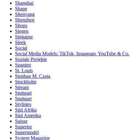
Shanghai
Shape
Shenyang
Shenzhen
Shops
Siegen
Singapur
Sleek
Social
Social Media Models: TikTok, Instagram, YouTube & Co.
Soziale Projekte
Spanien
St. Louis
Stephan M. Czaja
Stockholm
Stream
Stuttgart
Stuttgart
Stylistes
Süd Afrika
Süd Amerika
Suisse
Superior
Supermodel
System Magazine