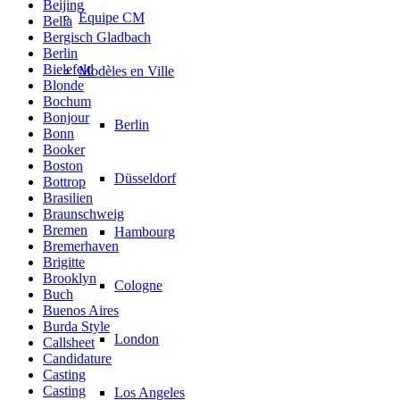
Beijing
Équipe CM
Bella
Bergisch Gladbach
Berlin
Bielefeld
Modèles en Ville
Blonde
Bochum
Bonjour
Berlin
Bonn
Booker
Boston
Düsseldorf
Bottrop
Brasilien
Braunschweig
Bremen
Hambourg
Bremerhaven
Brigitte
Brooklyn
Cologne
Buch
Buenos Aires
Burda Style
London
Callsheet
Candidature
Casting
Casting
Los Angeles